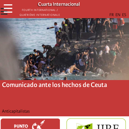
Skip
Cuarta Internacional
☰
to
☰
Fourth International /
Quatrième internationale
main
content
Comunicado ante los hechos de Ceuta
Anticapitalistas