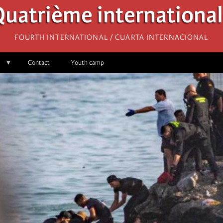
uatrième internationa
Fourth International / Cuarta Internacional
Contact
Youth camp