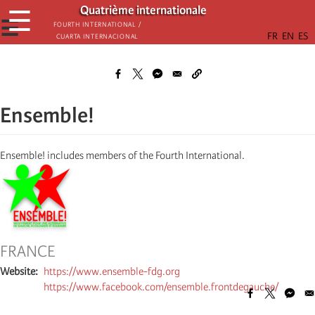
Aller
Quatrième internationale
☰
au
☰
Fourth International /
Cuarta Internacional
contenu
principal
Ensemble!
Ensemble! includes members of the Fourth International.
FRANCE
Website
https://www.ensemble-fdg.org
https://www.facebook.com/ensemble.frontdegauche/