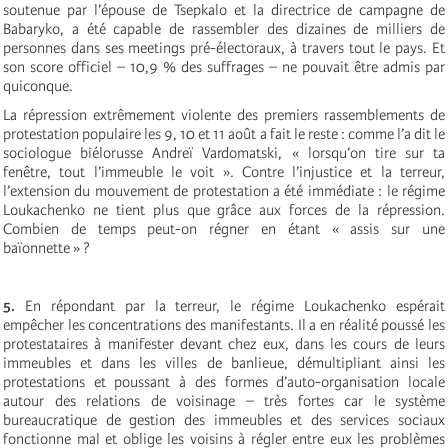
soutenue par l’épouse de Tsepkalo et la directrice de campagne de
Babaryko, a été capable de rassembler des dizaines de milliers de
personnes dans ses meetings pré-électoraux, à travers tout le pays. Et
son score officiel – 10,9 % des suffrages – ne pouvait être admis par
quiconque.
La répression extrêmement violente des premiers rassemblements de
protestation populaire les 9, 10 et 11 août a fait le reste : comme l’a dit le
sociologue biélorusse Andreï Vardomatski, « lorsqu’on tire sur ta
fenêtre, tout l’immeuble le voit ». Contre l’injustice et la terreur,
l’extension du mouvement de protestation a été immédiate : le régime
Loukachenko ne tient plus que grâce aux forces de la répression.
Combien de temps peut-on régner en étant « assis sur une
baïonnette » ?
5.
En répondant par la terreur, le régime Loukachenko espérait
empêcher les concentrations des manifestants. Il a en réalité poussé les
protestataires à manifester devant chez eux, dans les cours de leurs
immeubles et dans les villes de banlieue, démultipliant ainsi les
protestations et poussant à des formes d’auto-organisation locale
autour des relations de voisinage – très fortes car le système
bureaucratique de gestion des immeubles et des services sociaux
fonctionne mal et oblige les voisins à régler entre eux les problèmes