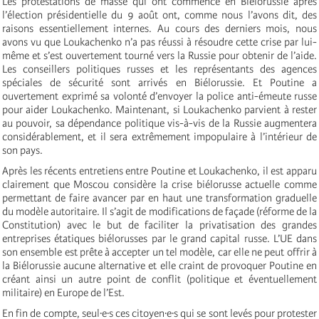
Les protestations de masse qui ont commencé en Biélorussie après
l’élection présidentielle du 9 août ont, comme nous l’avons dit, des
raisons essentiellement internes. Au cours des derniers mois, nous
avons vu que Loukachenko n’a pas réussi à résoudre cette crise par lui-
même et s’est ouvertement tourné vers la Russie pour obtenir de l’aide.
Les conseillers politiques russes et les représentants des agences
spéciales de sécurité sont arrivés en Biélorussie. Et Poutine a
ouvertement exprimé sa volonté d’envoyer la police anti-émeute russe
pour aider Loukachenko. Maintenant, si Loukachenko parvient à rester
au pouvoir, sa dépendance politique vis-à-vis de la Russie augmentera
considérablement, et il sera extrêmement impopulaire à l’intérieur de
son pays.
Après les récents entretiens entre Poutine et Loukachenko, il est apparu
clairement que Moscou considère la crise biélorusse actuelle comme
permettant de faire avancer par en haut une transformation graduelle
du modèle autoritaire. Il s’agit de modifications de façade (réforme de la
Constitution) avec le but de faciliter la privatisation des grandes
entreprises étatiques biélorusses par le grand capital russe. L’UE dans
son ensemble est prête à accepter un tel modèle, car elle ne peut offrir à
la Biélorussie aucune alternative et elle craint de provoquer Poutine en
créant ainsi un autre point de conflit (politique et éventuellement
militaire) en Europe de l’Est.
En fin de compte, seul·e·s ces citoyen·e·s qui se sont levés pour protester