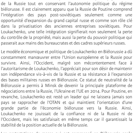
de la Russie tout en conservant l’autonomie politique du régime
biélorusse. Il est clairement apparu que la Russie de Poutine comprend
l’intégration des pays post-soviétiques seulement comme une
opportunité d’expansion du grand capital russe et comme son rôle clé
dans la privatisation des anciennes entreprises soviétiques. Pour
Loukachenko, une telle intégration signifierait non seulement la perte
du contrôle de la propriété, mais aussi la perte du pouvoir politique qui
passerait aux mains des bureaucrates et des cadres supérieurs russes.
Le modèle économique et politique de Loukachenko en Biélorussie a dû
constamment manœuvrer entre l’Union européenne et la Russie pour
survivre. Ainsi, l’Occident, malgré son mécontentement face à
l’autoritarisme de Loukachenko, l’appréciait pour son désir de maintenir
son indépendance vis-à-vis de la Russie et sa résistance à l’expansion
des bases militaires russes en Biélorussie. Ce statut de neutralité de la
Biélorussie a permis à Minsk de devenir la principale plateforme de
négociations entre la Russie, l’Ukraine et l’UE en 2014. Pour Poutine, en
revanche, Loukachenko est resté un leader qui ne laissera jamais son
pays se rapprocher de l’OTAN et qui maintient l’orientation d’une
grande partie de l’économie biélorusse vers la Russie. Ainsi,
Loukachenko ne jouissait de la confiance ni de la Russie ni de
l’Occident, mais les satisfaisait en même temps car il garantissait la
stabilité de la position actuelle de la Biélorussie.