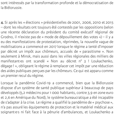
sont intéressés par la transformation profonde et la démocratisation de
la Biélorussie.
4.
Si après les « élections » présidentielles de 2001, 2006, 2010 et 2015
– dont les résultats ont toujours été contestés par les oppositions (selon
une récente déclaration du président du comité exécutif régional de
Grodno, il n’existe pas de « mode de dépouillement des votes ») – il y a
eu des manifestations de protestation, réprimées, la nouvelle vague de
mobilisations a commencé en 2017 lorsque le régime a tenté d’imposer
par décret un impôt aux chômeurs, accusés de « parasitisme ». Non
seulement à Minsk, mais aussi dans les villes régionales des milliers de
manifestant·es ont scandé « Non au décret n° 3 ! Loukachenko,
dégage ! », obligeant le régime à remplacer cet impôt par une réduction
des aides publiques perçues par les chômeurs. Ce qui est apparu comme
un premier recul du régime.
Lorsque la pandémie Covid-19 a commencé, bien que la Biélorussie
dispose d’un système de santé publique supérieur à beaucoup de pays
développés (5,2 médecins pour 1 000 habitants, contre 3,9 en zone euro
et 2,6 en Amérique du Nord), le système bureaucratique a été incapable
de s’adapter à la crise. Le régime a qualifié la pandémie de « psychose »,
n’a pas assuré les équipements de protection et le matériel médical aux
soignant∙e∙s ni fait face à la pénurie d’ambulances, et Loukachenko a