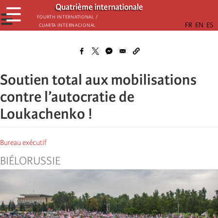
Aller
Quatrième internationale
☰
au
☰
Fourth International /
Cuarta Internacional
contenu
principal
Soutien total aux mobilisations
contre l’autocratie de
Loukachenko !
Bureau exécutif
BIÉLORUSSIE