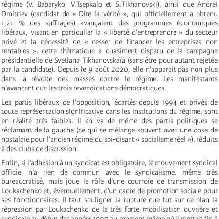
régime (V. Babaryko, V.Tsepkalo et S.Tikhanovski), ainsi que Andrei
Dmitriev (candidat de « Dire la vérité », qui officiellement a obtenu
1,21 % des suffrages) avançaient des programmes économiques
libéraux, visant en particulier la « liberté d’entreprendre » du secteur
privé et la nécessité de « cesser de financer les entreprises non
rentables », cette thématique a quasiment disparu de la campagne
présidentielle de Svetlana Tikhanovskaïa (sans être pour autant rejetée
par la candidate). Depuis le 9 août 2020, elle n’apparait pas non plus
dans la révolte des masses contre le régime. Les manifestants
n’avancent que les trois revendications démocratiques.
Les partis libéraux de l’opposition, écartés depuis 1994 et privés de
toute représentation significative dans les institutions du régime, sont
en réalité très faibles. Il en va de même des partis politiques se
réclamant de la gauche (ce qui se mélange souvent avec une dose de
nostalgie pour l’ancien régime du soi-disant « socialisme réel »), réduits
à des clubs de discussion.
Enfin, si l’adhésion à un syndicat est obligatoire, le mouvement syndical
officiel n’a rien de commun avec le syndicalisme, même très
bureaucratisé, mais joue le rôle d’une courroie de transmission de
Loukachenko et, éventuellement, d’un cadre de promotion sociale pour
ses fonctionnaires. Il faut souligner la rupture que fut sur ce plan la
répression par Loukachenko de la très forte mobilisation ouvrière et
syndicale au début des années 1990 au moment même où il mettait fin à