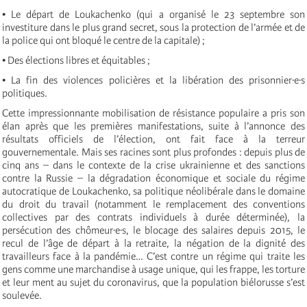
• Le départ de Loukachenko (qui a organisé le 23 septembre son
investiture dans le plus grand secret, sous la protection de l’armée et de
la police qui ont bloqué le centre de la capitale) ;
• Des élections libres et équitables ;
• La fin des violences policières et la libération des prisonnier∙e∙s
politiques.
Cette impressionnante mobilisation de résistance populaire a pris son
élan après que les premières manifestations, suite à l’annonce des
résultats officiels de l’élection, ont fait face à la terreur
gouvernementale. Mais ses racines sont plus profondes : depuis plus de
cinq ans – dans le contexte de la crise ukrainienne et des sanctions
contre la Russie – la dégradation économique et sociale du régime
autocratique de Loukachenko, sa politique néolibérale dans le domaine
du droit du travail (notamment le remplacement des conventions
collectives par des contrats individuels à durée déterminée), la
persécution des chômeur∙e∙s, le blocage des salaires depuis 2015, le
recul de l’âge de départ à la retraite, la négation de la dignité des
travailleurs face à la pandémie… C’est contre un régime qui traite les
gens comme une marchandise à usage unique, qui les frappe, les torture
et leur ment au sujet du coronavirus, que la population biélorusse s’est
soulevée.