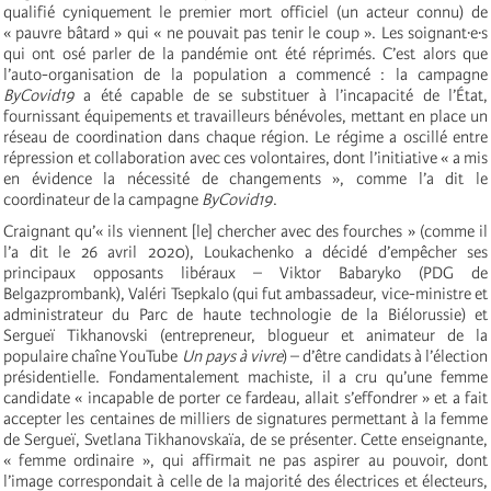
qualifié cyniquement le premier mort officiel (un acteur connu) de
« pauvre bâtard » qui « ne pouvait pas tenir le coup ». Les soignant∙e∙s
qui ont osé parler de la pandémie ont été réprimés. C’est alors que
l’auto-organisation de la population a commencé : la campagne
ByCovid19
a été capable de se substituer à l’incapacité de l’État,
fournissant équipements et travailleurs bénévoles, mettant en place un
réseau de coordination dans chaque région. Le régime a oscillé entre
répression et collaboration avec ces volontaires, dont l’initiative « a mis
en évidence la nécessité de changements », comme l’a dit le
coordinateur de la campagne
ByCovid19
.
Craignant qu’« ils viennent [le] chercher avec des fourches » (comme il
l’a dit le 26 avril 2020), Loukachenko a décidé d’empêcher ses
principaux opposants libéraux – Viktor Babaryko (PDG de
Belgazprombank), Valéri Tsepkalo (qui fut ambassadeur, vice-ministre et
administrateur du Parc de haute technologie de la Biélorussie) et
Sergueï Tikhanovski (entrepreneur, blogueur et animateur de la
populaire chaîne YouTube
Un pays à vivre
) – d’être candidats à l’élection
présidentielle. Fondamentalement machiste, il a cru qu’une femme
candidate « incapable de porter ce fardeau, allait s’effondrer » et a fait
accepter les centaines de milliers de signatures permettant à la femme
de Sergueï, Svetlana Tikhanovskaïa, de se présenter. Cette enseignante,
« femme ordinaire », qui affirmait ne pas aspirer au pouvoir, dont
l’image correspondait à celle de la majorité des électrices et électeurs,