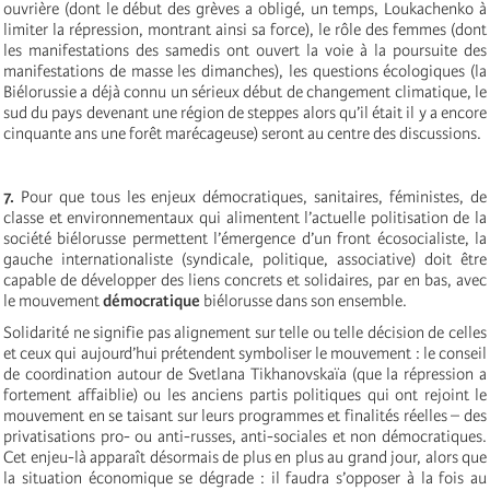
ouvrière (dont le début des grèves a obligé, un temps, Loukachenko à
limiter la répression, montrant ainsi sa force), le rôle des femmes (dont
les manifestations des samedis ont ouvert la voie à la poursuite des
manifestations de masse les dimanches), les questions écologiques (la
Biélorussie a déjà connu un sérieux début de changement climatique, le
sud du pays devenant une région de steppes alors qu’il était il y a encore
cinquante ans une forêt marécageuse) seront au centre des discussions.
7.
Pour que tous les enjeux démocratiques, sanitaires, féministes, de
classe et environnementaux qui alimentent l’actuelle politisation de la
société biélorusse permettent l’émergence d’un front écosocialiste, la
gauche internationaliste (syndicale, politique, associative) doit être
capable de développer des liens concrets et solidaires, par en bas, avec
le mouvement
démocratique
biélorusse dans son ensemble.
Solidarité ne signifie pas alignement sur telle ou telle décision de celles
et ceux qui aujourd’hui prétendent symboliser le mouvement : le conseil
de coordination autour de Svetlana Tikhanovskaïa (que la répression a
fortement affaiblie) ou les anciens partis politiques qui ont rejoint le
mouvement en se taisant sur leurs programmes et finalités réelles – des
privatisations pro- ou anti-russes, anti-sociales et non démocratiques.
Cet enjeu-là apparaît désormais de plus en plus au grand jour, alors que
la situation économique se dégrade : il faudra s’opposer à la fois au