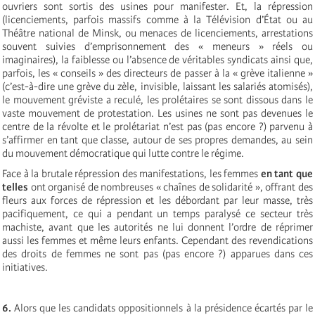
ouvriers sont sortis des usines pour manifester. Et, la répression
(licenciements, parfois massifs comme à la Télévision d’État ou au
Théâtre national de Minsk, ou menaces de licenciements, arrestations
souvent suivies d’emprisonnement des « meneurs » réels ou
imaginaires), la faiblesse ou l’absence de véritables syndicats ainsi que,
parfois, les « conseils » des directeurs de passer à la « grève italienne »
(c’est-à-dire une grève du zèle, invisible, laissant les salariés atomisés),
le mouvement gréviste a reculé, les prolétaires se sont dissous dans le
vaste mouvement de protestation. Les usines ne sont pas devenues le
centre de la révolte et le prolétariat n’est pas (pas encore ?) parvenu à
s’affirmer en tant que classe, autour de ses propres demandes, au sein
du mouvement démocratique qui lutte contre le régime.
Face à la brutale répression des manifestations, les femmes
en tant que
telles
ont organisé de nombreuses « chaînes de solidarité », offrant des
fleurs aux forces de répression et les débordant par leur masse, très
pacifiquement, ce qui a pendant un temps paralysé ce secteur très
machiste, avant que les autorités ne lui donnent l’ordre de réprimer
aussi les femmes et même leurs enfants. Cependant des revendications
des droits de femmes ne sont pas (pas encore ?) apparues dans ces
initiatives.
6.
Alors que les candidats oppositionnels à la présidence écartés par le