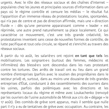
urgents. Avec le rôle des réseaux sociaux et des chaînes d’internet –
populaires chez les jeunes et principales sources d’information dans un
pays où le régime contrôle et censure les médias – le résultat fut
l’apparition d’un immense réseau de protestations locales, spontanées,
qui n’a pas de centre et pas de direction affirmée, mais une « direction
fluide » : dès qu’une personne apparaissant comme « leader » est
réprimée, une autre prend naturellement sa place localement. Ce qui
caractérise ce mouvement, c’est une très grande créativité, les
protestataires inventent sans cesse de nouvelles formes de contrôle, de
lutte pacifique et tout cela circule, se répand et s’enrichit au travers des
réseaux sociaux.
À partir du 10 août, les salarié·e·s ont rejoint
en tant que tels
les
mobilisations. Les soignant∙e∙s (surtout des femmes, médecins et
infirmières) des blessé∙e∙s sont descendus dans les rues protestant
contre les tortures. Des arrêts de travail ont eu lieu dans un grand
nombre d’entreprises (parfois avec le soutien des propriétaires dans le
secteur privé) et, surtout, dans au moins une douzaine de très grandes
entreprises d’État, conduisant à des rassemblements des ouvriers dans
les usines, parfois des polémiques avec les directions et les
représentants locaux du régime et même avec Loukachenko (renvoyé
par les ouvriers de l’usine automobile de Minsk aux cris de « dégage » le
17 août). Des comités de grève sont apparus, mais il semble que nulle
part il n’y a eu de tentatives de grève avec occupation. Au contraire, les