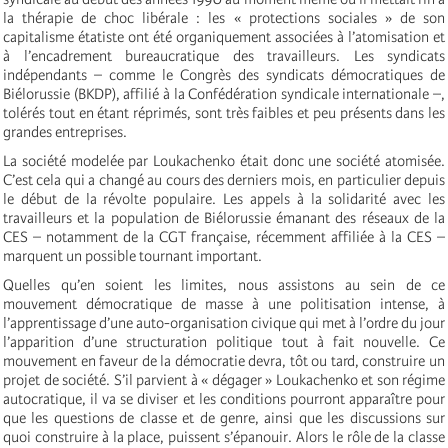
la thérapie de choc libérale : les « protections sociales » de son
capitalisme étatiste ont été organiquement associées à l’atomisation et
à l’encadrement bureaucratique des travailleurs. Les syndicats
indépendants – comme le Congrès des syndicats démocratiques de
Biélorussie (BKDP), affilié à la Confédération syndicale internationale –,
tolérés tout en étant réprimés, sont très faibles et peu présents dans les
grandes entreprises.
La société modelée par Loukachenko était donc une société atomisée.
C’est cela qui a changé au cours des derniers mois, en particulier depuis
le début de la révolte populaire. Les appels à la solidarité avec les
travailleurs et la population de Biélorussie émanant des réseaux de la
CES – notamment de la CGT française, récemment affiliée à la CES –
marquent un possible tournant important.
Quelles qu’en soient les limites, nous assistons au sein de ce
mouvement démocratique de masse à une politisation intense, à
l’apprentissage d’une auto-organisation civique qui met à l’ordre du jour
l’apparition d’une structuration politique tout à fait nouvelle. Ce
mouvement en faveur de la démocratie devra, tôt ou tard, construire un
projet de société. S’il parvient à « dégager » Loukachenko et son régime
autocratique, il va se diviser et les conditions pourront apparaître pour
que les questions de classe et de genre, ainsi que les discussions sur
quoi construire à la place, puissent s’épanouir. Alors le rôle de la classe