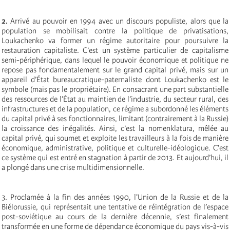
2.
Arrivé au pouvoir en 1994 avec un discours populiste, alors que la
population se mobilisait contre la politique de privatisations,
Loukachenko va former un régime autoritaire pour poursuivre la
restauration capitaliste. C’est un système particulier de capitalisme
semi-périphérique, dans lequel le pouvoir économique et politique ne
repose pas fondamentalement sur le grand capital privé, mais sur un
appareil d’État bureaucratique-paternaliste dont Loukachenko est le
symbole (mais pas le propriétaire). En consacrant une part substantielle
des ressources de l’État au maintien de l’industrie, du secteur rural, des
infrastructures et de la population, ce régime a subordonné les éléments
du capital privé à ses fonctionnaires, limitant (contrairement à la Russie)
la croissance des inégalités. Ainsi, c’est la nomenklatura, mêlée au
capital privé, qui soumet et exploite les travailleurs à la fois de manière
économique, administrative, politique et culturelle-idéologique. C’est
ce système qui est entré en stagnation à partir de 2013. Et aujourd’hui, il
a plongé dans une crise multidimensionnelle.
3. Proclamée à la fin des années 1990, l'Union de la Russie et de la
Biélorussie, qui représentait une tentative de réintégration de l’espace
post-soviétique au cours de la dernière décennie, s’est finalement
transformée en une forme de dépendance économique du pays vis-à-vis