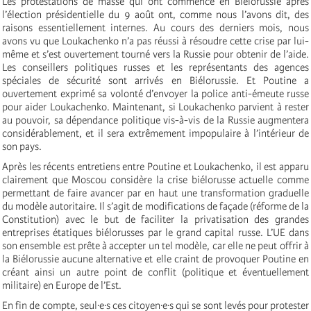
Les protestations de masse qui ont commencé en Biélorussie après
l’élection présidentielle du 9 août ont, comme nous l’avons dit, des
raisons essentiellement internes. Au cours des derniers mois, nous
avons vu que Loukachenko n’a pas réussi à résoudre cette crise par lui-
même et s’est ouvertement tourné vers la Russie pour obtenir de l’aide.
Les conseillers politiques russes et les représentants des agences
spéciales de sécurité sont arrivés en Biélorussie. Et Poutine a
ouvertement exprimé sa volonté d’envoyer la police anti-émeute russe
pour aider Loukachenko. Maintenant, si Loukachenko parvient à rester
au pouvoir, sa dépendance politique vis-à-vis de la Russie augmentera
considérablement, et il sera extrêmement impopulaire à l’intérieur de
son pays.
Après les récents entretiens entre Poutine et Loukachenko, il est apparu
clairement que Moscou considère la crise biélorusse actuelle comme
permettant de faire avancer par en haut une transformation graduelle
du modèle autoritaire. Il s’agit de modifications de façade (réforme de la
Constitution) avec le but de faciliter la privatisation des grandes
entreprises étatiques biélorusses par le grand capital russe. L’UE dans
son ensemble est prête à accepter un tel modèle, car elle ne peut offrir à
la Biélorussie aucune alternative et elle craint de provoquer Poutine en
créant ainsi un autre point de conflit (politique et éventuellement
militaire) en Europe de l’Est.
En fin de compte, seul·e·s ces citoyen·e·s qui se sont levés pour protester