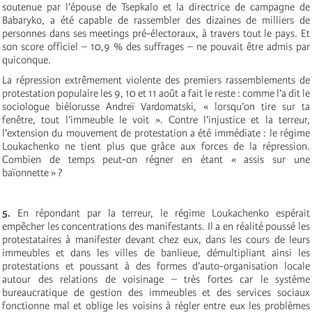
soutenue par l’épouse de Tsepkalo et la directrice de campagne de
Babaryko, a été capable de rassembler des dizaines de milliers de
personnes dans ses meetings pré-électoraux, à travers tout le pays. Et
son score officiel – 10,9 % des suffrages – ne pouvait être admis par
quiconque.
La répression extrêmement violente des premiers rassemblements de
protestation populaire les 9, 10 et 11 août a fait le reste : comme l’a dit le
sociologue biélorusse Andreï Vardomatski, « lorsqu’on tire sur ta
fenêtre, tout l’immeuble le voit ». Contre l’injustice et la terreur,
l’extension du mouvement de protestation a été immédiate : le régime
Loukachenko ne tient plus que grâce aux forces de la répression.
Combien de temps peut-on régner en étant « assis sur une
baïonnette » ?
5.
En répondant par la terreur, le régime Loukachenko espérait
empêcher les concentrations des manifestants. Il a en réalité poussé les
protestataires à manifester devant chez eux, dans les cours de leurs
immeubles et dans les villes de banlieue, démultipliant ainsi les
protestations et poussant à des formes d’auto-organisation locale
autour des relations de voisinage – très fortes car le système
bureaucratique de gestion des immeubles et des services sociaux
fonctionne mal et oblige les voisins à régler entre eux les problèmes