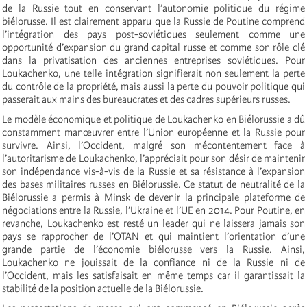
de la Russie tout en conservant l’autonomie politique du régime
biélorusse. Il est clairement apparu que la Russie de Poutine comprend
l’intégration des pays post-soviétiques seulement comme une
opportunité d’expansion du grand capital russe et comme son rôle clé
dans la privatisation des anciennes entreprises soviétiques. Pour
Loukachenko, une telle intégration signifierait non seulement la perte
du contrôle de la propriété, mais aussi la perte du pouvoir politique qui
passerait aux mains des bureaucrates et des cadres supérieurs russes.
Le modèle économique et politique de Loukachenko en Biélorussie a dû
constamment manœuvrer entre l’Union européenne et la Russie pour
survivre. Ainsi, l’Occident, malgré son mécontentement face à
l’autoritarisme de Loukachenko, l’appréciait pour son désir de maintenir
son indépendance vis-à-vis de la Russie et sa résistance à l’expansion
des bases militaires russes en Biélorussie. Ce statut de neutralité de la
Biélorussie a permis à Minsk de devenir la principale plateforme de
négociations entre la Russie, l’Ukraine et l’UE en 2014. Pour Poutine, en
revanche, Loukachenko est resté un leader qui ne laissera jamais son
pays se rapprocher de l’OTAN et qui maintient l’orientation d’une
grande partie de l’économie biélorusse vers la Russie. Ainsi,
Loukachenko ne jouissait de la confiance ni de la Russie ni de
l’Occident, mais les satisfaisait en même temps car il garantissait la
stabilité de la position actuelle de la Biélorussie.