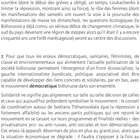
ouvrière (dont le début des grèves a obligé, un temps, Loukachenko à
limiter la répression, montrant ainsi sa force), le rôle des femmes (dont
les manifestations des samedis ont ouvert la voie à la poursuite des
manifestations de masse les dimanches), les questions écologiques (la
Biélorussie a déjà connu un sérieux début de changement climatique, le
sud du pays devenant une région de steppes alors qu’il était il y a encore
cinquante ans une forêt marécageuse) seront au centre des discussions.
7.
Pour que tous les enjeux démocratiques, sanitaires, féministes, de
classe et environnementaux qui alimentent l’actuelle politisation de la
société biélorusse permettent l’émergence d’un front écosocialiste, la
gauche internationaliste (syndicale, politique, associative) doit être
capable de développer des liens concrets et solidaires, par en bas, avec
le mouvement
démocratique
biélorusse dans son ensemble.
Solidarité ne signifie pas alignement sur telle ou telle décision de celles
et ceux qui aujourd’hui prétendent symboliser le mouvement : le conseil
de coordination autour de Svetlana Tikhanovskaïa (que la répression a
fortement affaiblie) ou les anciens partis politiques qui ont rejoint le
mouvement en se taisant sur leurs programmes et finalités réelles – des
privatisations pro- ou anti-russes, anti-sociales et non démocratiques.
Cet enjeu-là apparaît désormais de plus en plus au grand jour, alors que
la situation économique se dégrade : il faudra s’opposer à la fois au