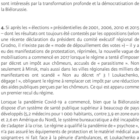
sont intéressés par la transformation profonde et la démocratisation de
la Biélorussie.
4.
Si après les « élections » présidentielles de 2001, 2006, 2010 et 2015
– dont les résultats ont toujours été contestés par les oppositions (selon
une récente déclaration du président du comité exécutif régional de
Grodno, il n’existe pas de « mode de dépouillement des votes ») – il y a
eu des manifestations de protestation, réprimées, la nouvelle vague de
mobilisations a commencé en 2017 lorsque le régime a tenté d’imposer
par décret un impôt aux chômeurs, accusés de « parasitisme ». Non
seulement à Minsk, mais aussi dans les villes régionales des milliers de
manifestant·es ont scandé « Non au décret n° 3 ! Loukachenko,
dégage ! », obligeant le régime à remplacer cet impôt par une réduction
des aides publiques perçues par les chômeurs. Ce qui est apparu comme
un premier recul du régime.
Lorsque la pandémie Covid-19 a commencé, bien que la Biélorussie
dispose d’un système de santé publique supérieur à beaucoup de pays
développés (5,2 médecins pour 1 000 habitants, contre 3,9 en zone euro
et 2,6 en Amérique du Nord), le système bureaucratique a été incapable
de s’adapter à la crise. Le régime a qualifié la pandémie de « psychose »,
n’a pas assuré les équipements de protection et le matériel médical aux
soignant∙e∙s ni fait face à la pénurie d’ambulances, et Loukachenko a