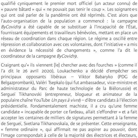
qualifié cyniquement le premier mort officiel (un acteur connu) de
« pauvre bâtard » qui « ne pouvait pas tenir le coup ». Les soignant∙e∙s
qui ont osé parler de la pandémie ont été réprimés. C’est alors que
l’auto-organisation de la population a commencé : la campagne
ByCovid19
a été capable de se substituer à l’incapacité de l’État,
fournissant équipements et travailleurs bénévoles, mettant en place un
réseau de coordination dans chaque région. Le régime a oscillé entre
répression et collaboration avec ces volontaires, dont l’initiative « a mis
en évidence la nécessité de changements », comme l’a dit le
coordinateur de la campagne
ByCovid19
.
Craignant qu’« ils viennent [le] chercher avec des fourches » (comme il
l’a dit le 26 avril 2020), Loukachenko a décidé d’empêcher ses
principaux opposants libéraux – Viktor Babaryko (PDG de
Belgazprombank), Valéri Tsepkalo (qui fut ambassadeur, vice-ministre et
administrateur du Parc de haute technologie de la Biélorussie) et
Sergueï Tikhanovski (entrepreneur, blogueur et animateur de la
populaire chaîne YouTube
Un pays à vivre
) – d’être candidats à l’élection
présidentielle. Fondamentalement machiste, il a cru qu’une femme
candidate « incapable de porter ce fardeau, allait s’effondrer » et a fait
accepter les centaines de milliers de signatures permettant à la femme
de Sergueï, Svetlana Tikhanovskaïa, de se présenter. Cette enseignante,
« femme ordinaire », qui affirmait ne pas aspirer au pouvoir, dont
l’image correspondait à celle de la majorité des électrices et électeurs,