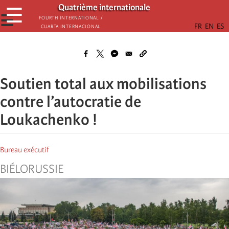
Skip
Quatrième internationale
☰
to
☰
Fourth International /
Cuarta Internacional
main
content
Soutien total aux mobilisations
contre l’autocratie de
Loukachenko !
Bureau exécutif
BIÉLORUSSIE