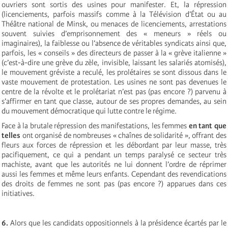
ouvriers sont sortis des usines pour manifester. Et, la répression
(licenciements, parfois massifs comme à la Télévision d’État ou au
Théâtre national de Minsk, ou menaces de licenciements, arrestations
souvent suivies d’emprisonnement des « meneurs » réels ou
imaginaires), la faiblesse ou l’absence de véritables syndicats ainsi que,
parfois, les « conseils » des directeurs de passer à la « grève italienne »
(c’est-à-dire une grève du zèle, invisible, laissant les salariés atomisés),
le mouvement gréviste a reculé, les prolétaires se sont dissous dans le
vaste mouvement de protestation. Les usines ne sont pas devenues le
centre de la révolte et le prolétariat n’est pas (pas encore ?) parvenu à
s’affirmer en tant que classe, autour de ses propres demandes, au sein
du mouvement démocratique qui lutte contre le régime.
Face à la brutale répression des manifestations, les femmes
en tant que
telles
ont organisé de nombreuses « chaînes de solidarité », offrant des
fleurs aux forces de répression et les débordant par leur masse, très
pacifiquement, ce qui a pendant un temps paralysé ce secteur très
machiste, avant que les autorités ne lui donnent l’ordre de réprimer
aussi les femmes et même leurs enfants. Cependant des revendications
des droits de femmes ne sont pas (pas encore ?) apparues dans ces
initiatives.
6.
Alors que les candidats oppositionnels à la présidence écartés par le