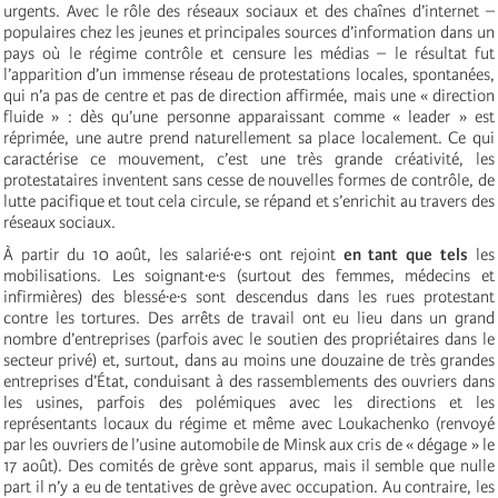
urgents. Avec le rôle des réseaux sociaux et des chaînes d’internet –
populaires chez les jeunes et principales sources d’information dans un
pays où le régime contrôle et censure les médias – le résultat fut
l’apparition d’un immense réseau de protestations locales, spontanées,
qui n’a pas de centre et pas de direction affirmée, mais une « direction
fluide » : dès qu’une personne apparaissant comme « leader » est
réprimée, une autre prend naturellement sa place localement. Ce qui
caractérise ce mouvement, c’est une très grande créativité, les
protestataires inventent sans cesse de nouvelles formes de contrôle, de
lutte pacifique et tout cela circule, se répand et s’enrichit au travers des
réseaux sociaux.
À partir du 10 août, les salarié·e·s ont rejoint
en tant que tels
les
mobilisations. Les soignant∙e∙s (surtout des femmes, médecins et
infirmières) des blessé∙e∙s sont descendus dans les rues protestant
contre les tortures. Des arrêts de travail ont eu lieu dans un grand
nombre d’entreprises (parfois avec le soutien des propriétaires dans le
secteur privé) et, surtout, dans au moins une douzaine de très grandes
entreprises d’État, conduisant à des rassemblements des ouvriers dans
les usines, parfois des polémiques avec les directions et les
représentants locaux du régime et même avec Loukachenko (renvoyé
par les ouvriers de l’usine automobile de Minsk aux cris de « dégage » le
17 août). Des comités de grève sont apparus, mais il semble que nulle
part il n’y a eu de tentatives de grève avec occupation. Au contraire, les