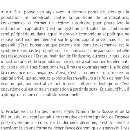
2.
Arrivé au pouvoir en 1994 avec un discours populiste, alors que la
population se mobilisait contre la politique de privatisations,
Loukachenko va former un régime autoritaire pour poursuivre la
restauration capitaliste. C’est un système particulier de capitalisme
semi-périphérique, dans lequel le pouvoir économique et politique ne
repose pas fondamentalement sur le grand capital privé, mais sur un
appareil d’État bureaucratique-paternaliste dont Loukachenko est le
symbole (mais pas le propriétaire). En consacrant une part substantielle
des ressources de l’État au maintien de l’industrie, du secteur rural, des
infrastructures et de la population, ce régime a subordonné les éléments
du capital privé à ses fonctionnaires, limitant (contrairement à la Russie)
la croissance des inégalités. Ainsi, c’est la nomenklatura, mêlée au
capital privé, qui soumet et exploite les travailleurs à la fois de manière
économique, administrative, politique et culturelle-idéologique. C’est
ce système qui est entré en stagnation à partir de 2013. Et aujourd’hui, il
a plongé dans une crise multidimensionnelle.
3. Proclamée à la fin des années 1990, l'Union de la Russie et de la
Biélorussie, qui représentait une tentative de réintégration de l’espace
post-soviétique au cours de la dernière décennie, s’est finalement
transformée en une forme de dépendance économique du pays vis-à-vis