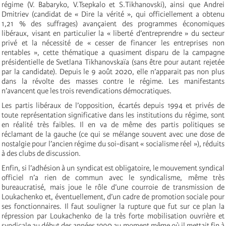
régime (V. Babaryko, V.Tsepkalo et S.Tikhanovski), ainsi que Andrei
Dmitriev (candidat de « Dire la vérité », qui officiellement a obtenu
1,21 % des suffrages) avançaient des programmes économiques
libéraux, visant en particulier la « liberté d’entreprendre » du secteur
privé et la nécessité de « cesser de financer les entreprises non
rentables », cette thématique a quasiment disparu de la campagne
présidentielle de Svetlana Tikhanovskaïa (sans être pour autant rejetée
par la candidate). Depuis le 9 août 2020, elle n’apparait pas non plus
dans la révolte des masses contre le régime. Les manifestants
n’avancent que les trois revendications démocratiques.
Les partis libéraux de l’opposition, écartés depuis 1994 et privés de
toute représentation significative dans les institutions du régime, sont
en réalité très faibles. Il en va de même des partis politiques se
réclamant de la gauche (ce qui se mélange souvent avec une dose de
nostalgie pour l’ancien régime du soi-disant « socialisme réel »), réduits
à des clubs de discussion.
Enfin, si l’adhésion à un syndicat est obligatoire, le mouvement syndical
officiel n’a rien de commun avec le syndicalisme, même très
bureaucratisé, mais joue le rôle d’une courroie de transmission de
Loukachenko et, éventuellement, d’un cadre de promotion sociale pour
ses fonctionnaires. Il faut souligner la rupture que fut sur ce plan la
répression par Loukachenko de la très forte mobilisation ouvrière et
syndicale au début des années 1990 au moment même où il mettait fin à