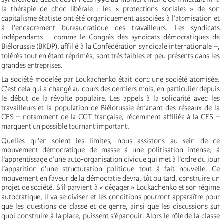
la thérapie de choc libérale : les « protections sociales » de son
capitalisme étatiste ont été organiquement associées à l’atomisation et
à l’encadrement bureaucratique des travailleurs. Les syndicats
indépendants – comme le Congrès des syndicats démocratiques de
Biélorussie (BKDP), affilié à la Confédération syndicale internationale –,
tolérés tout en étant réprimés, sont très faibles et peu présents dans les
grandes entreprises.
La société modelée par Loukachenko était donc une société atomisée.
C’est cela qui a changé au cours des derniers mois, en particulier depuis
le début de la révolte populaire. Les appels à la solidarité avec les
travailleurs et la population de Biélorussie émanant des réseaux de la
CES – notamment de la CGT française, récemment affiliée à la CES –
marquent un possible tournant important.
Quelles qu’en soient les limites, nous assistons au sein de ce
mouvement démocratique de masse à une politisation intense, à
l’apprentissage d’une auto-organisation civique qui met à l’ordre du jour
l’apparition d’une structuration politique tout à fait nouvelle. Ce
mouvement en faveur de la démocratie devra, tôt ou tard, construire un
projet de société. S’il parvient à « dégager » Loukachenko et son régime
autocratique, il va se diviser et les conditions pourront apparaître pour
que les questions de classe et de genre, ainsi que les discussions sur
quoi construire à la place, puissent s’épanouir. Alors le rôle de la classe