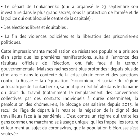
• Le départ de Loukachenko (qui a organisé le 23 septembre son
investiture dans le plus grand secret, sous la protection de l’armée et de
la police qui ont bloqué le centre de la capitale) ;
• Des élections libres et équitables ;
• La fin des violences policières et la libération des prisonnier∙e∙s
politiques.
Cette impressionnante mobilisation de résistance populaire a pris son
élan après que les premières manifestations, suite à l’annonce des
résultats officiels de l’élection, ont fait face à la terreur
gouvernementale. Mais ses racines sont plus profondes : depuis plus de
cinq ans – dans le contexte de la crise ukrainienne et des sanctions
contre la Russie – la dégradation économique et sociale du régime
autocratique de Loukachenko, sa politique néolibérale dans le domaine
du droit du travail (notamment le remplacement des conventions
collectives par des contrats individuels à durée déterminée), la
persécution des chômeur∙e∙s, le blocage des salaires depuis 2015, le
recul de l’âge de départ à la retraite, la négation de la dignité des
travailleurs face à la pandémie… C’est contre un régime qui traite les
gens comme une marchandise à usage unique, qui les frappe, les torture
et leur ment au sujet du coronavirus, que la population biélorusse s’est
soulevée.