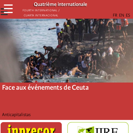
Aller
Quatrième internationale
☰
au
☰
Fourth International /
Cuarta Internacional
contenu
principal
Face aux événements de Ceuta
Anticapitalistas