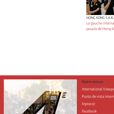
HONG KONG S.A.R.
La gauche interna
peuple de Hong 
Pagination
Notre presse
International Viewp
Punto de vista inter
Inprecor
Facebook