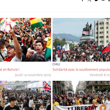
CHILI
t en Bolivie !
Solidarité avec le soulèvement populai
Jeudi 14 novembre 2019
Vendredi 8 n