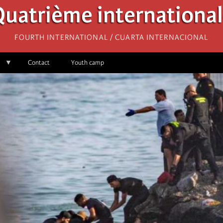
uatrième internationa
Fourth International / Cuarta Internacional
Contact
Youth camp