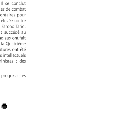
Il se conclut
ades de combat
ontaires pour
 élevée contre
 Farooq Tariq,
nt succédé au
diaux ont fait
 la Quatrième
atures ont été
 intellectuels
inistes ; des
 progressistes