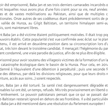
ir été emprisonné, Baba Jan et ses trois derniers camarades incarcérés on
t lesquelles nous avons plus d’une fois craint pour sa vie, neuf année
aires et de vastes mobilisations au Pakistan, ainsi que de multiples
nationales. Onze autres de ses codétenus étant précédemment sortis de pr
vallée de Hunza, au Gilgit Baltistan, un territoire himalayen semi-
is, sont maintenant libres.
t Baba Jan a été victime étaient politiquement motivées. Il était trop pop
ouvoirs établis. Cette popularité s’est vue confirmée avec éclat sur le plan
tenu, il est arrivé en deuxième position dans sa circonscription lors d’
tat, très loin devant le troisième candidat. Il menaçait l’hégémonie du par
nt condamné, une vraie parodie de justice, afin de ne plus être éligible.
risonné pour avoir soutenu des villageois victimes de la formation d’un lac
 catastrophe écologique dans le bassin de la Hunza. Pour cela, en 2014
damné à l’équivalent d’une détention à perpétuité ; puis une seconde f
 des détenus, par-delà les divisions religieuses, pour que leurs droits 
rriture, accès aux soins…) soient respectés.
on, Baba Jan a été torturé. Sa santé s’est dangereusement dégradée e
ables lui ont été, un temps, refusés. Mis très provisoirement en liberté c
’enlèvement. Le pouvoir pakistanais pensait que ce qui se passait dans
it-Baltistan resterait ignoré en dehors de ses frontières. Il a été particul
 à Baba Jan a été mentionné dans une résolution du Parlement européen !