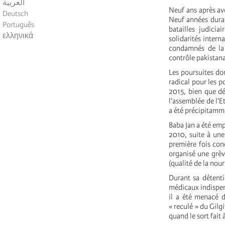
العربية
Neuf ans après avo
Deutsch
Neuf années duran
Português
batailles judici
ελληνικά
solidarités inter
condamnés de la 
contrôle pakistana
Les poursuites don
radical pour les p
2015, bien que dé
l’assemblée de l’E
a été précipitamme
Baba Jan a été emp
2010, suite à une
première fois con
organisé une grève
(qualité de la nou
Durant sa détenti
médicaux indispens
il a été menacé d
« reculé » du Gilg
quand le sort fait