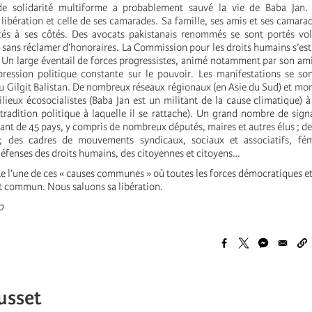
 solidarité multiforme a probablement sauvé la vie de Baba Jan. 
 libération et celle de ses camarades. Sa famille, ses amis et ses camar
tés à ses côtés. Des avocats pakistanais renommés se sont portés vol
 sans réclamer d’honoraires. La Commission pour les droits humains s’est
Un large éventail de forces progressistes, animé notamment par son ami
ression politique constante sur le pouvoir. Les manifestations se so
 Gilgit Balistan. De nombreux réseaux régionaux (en Asie du Sud) et mon
ieux écosocialistes (Baba Jan est un
militant de la cause climatique)
à
 tradition politique à laquelle il se rattache). Un grand nombre de sign
ant de 45 pays, y compris de nombreux députés, maires et autres élus ; des
s ; des cadres de mouvements syndicaux, sociaux et associatifs, fém
défenses des droits humains, des citoyennes et citoyens…
e l’une de ces « causes communes » où toutes les forces démocratiques et
nt commun. Nous saluons sa libération.
0
usset