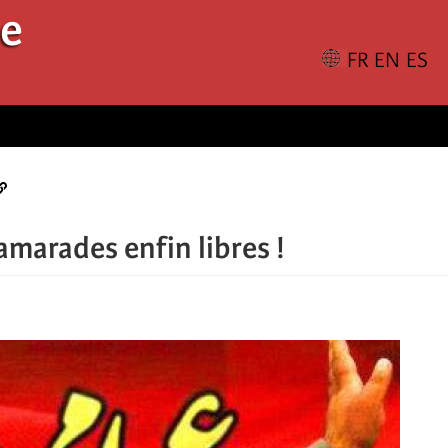
le
camarades enfin libres !