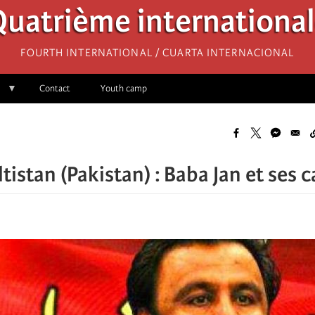
uatrième internationa
Fourth International / Cuarta Internacional
Contact
Youth camp
ltistan (Pakistan) : Baba Jan et ses 