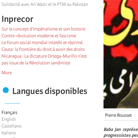
Solidarité avec Ali Wazir et le PTM au Pakistan
Inprecor
Sur le concept d’impérialisme et son histoire
Contre-révolution moderne et fascisme
Le Forum social mondial interdit et réprimé
Ceuta: la frontière du droit à avoir des droits
Nicaragua : La dictature Ortega-Murillo n’est
pas issue de la Révolution sandiniste
More
Langues disponibles
Français
Pierre Rousset
English
Castellano
Baba Jan représ
Italiano
progressistes peu