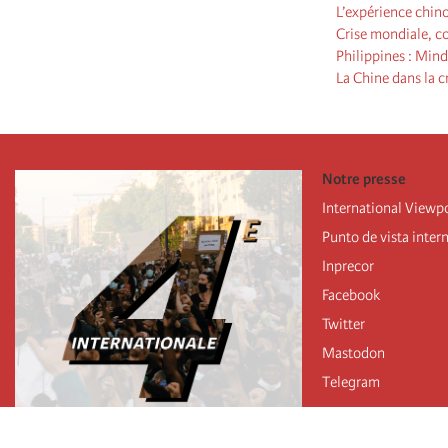
L’expérience chino
Crise mondiale, co
Philippines : Min
La Chine dans la c
Notre presse
International Viewp
Punto de vista inter
Inprecor
Facebook
Twitter
Mastodon
Telegram