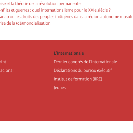
ise et la théorie de la révolution permanente
nflits et guerres : quel internationalisme pour le XXIe siècle ?
danao ou les droits des peuples indigènes dans la région autonome musu
rise de la (dé)mondialisation
L’Internationale
oint
Dernier congrès de l’Internationale
nacional
Déclarations du bureau exécutif
Institut de formation (IIRE)
Jeunes