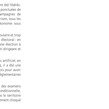
t été libérés.
s ponctuées de
 campagnes de
ison, tous les
autonome sous
ulaire et trop
 électoral : en
une élection à
ti dirigeant et
 artificiel, en
, il a été une
ois pour avoir
réglementaires
t des examens
onditionnelle,
 le territoire
ièrement choqué