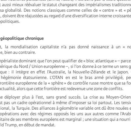
t aussi mieux réévaluer le statut changeant des impérialismes traditionnel
 sa globalité. Des notions classiques comme celles de « centre » et « pé
», doivent être réajustées au regard d’une diversification interne croissan
politiques.
té géopolitique chronique
, la mondialisation capitaliste n’a pas donné naissance à un « n
e, bien au contraire.
impérialiste dominant que l’on peut qualifier de « bloc atlantique » – parc
mérique du Nord / Union européenne –, si l’on donne à ce terme un sens 
ue : il intègre en effet l’Australie, la Nouvelle-Zélande et le Japon.
s hégémonie étatsunienne. L’OTAN en est le bras armé privilégié, p
rontière européenne de la « sphère » de contrôle russe montre que sa fon
actualité, alors que cette frontière est redevenue une zone de conflits.
e déployer plus à l’est, sans grand succès. La crise au Moyen-Orie
est pas un cadre opérationnel à même d’imposer sa loi partout. Les tensi
gional, la Turquie. Des alliances à géométrie variable ont dû être nouées 
opérations avec des régimes opposés les uns aux autres comme l’Arabi
ilitaire de ses membres européens est marginal ; une situation qui a nourri
ld Trump, en début de mandat.