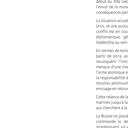
début du XXe sièc
l’envol de la mond
conséquences part
La situation actuel
Unis, et une puiss
conflit est en co
diplomatique, gé
leadership au sein
En termes de tensi
partir de 2013, a
reconquérir l’ini
menace d’une inte
l’arme atomique es
la responsabilité 
missiles antimissi
envisage en retou
Cette relance de l
marines jusqu’à l
qui cherchent à la
La Russie ne poss
commande le deu
stratégiques), un 