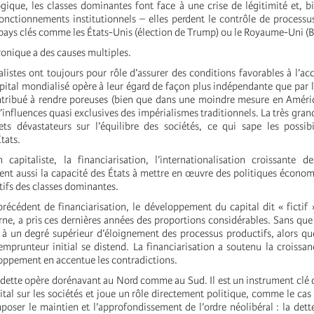
ogique, les classes dominantes font face à une crise de légitimité et, b
onctionnements institutionnels – elles perdent le contrôle de processu
pays clés comme les États-Unis (élection de Trump) ou le Royaume-Uni (Br
hronique a des causes multiples.
alistes ont toujours pour rôle d’assurer des conditions favorables à l’a
apital mondialisé opère à leur égard de façon plus indépendante que par l
ntribué à rendre poreuses (bien que dans une moindre mesure en Amériq
influences quasi exclusives des impérialismes traditionnels. La très gran
ets dévastateurs sur l’équilibre des sociétés, ce qui sape les possibi
États.
 capitaliste, la financiarisation, l’internationalisation croissante 
ent aussi la capacité des États à mettre en œuvre des politiques écon
ctifs des classes dominantes.
précédent de financiarisation, le développement du capital dit « fictif 
e, a pris ces dernières années des proportions considérables. Sans que l
 à un degré supérieur d’éloignement des processus productifs, alors que
 emprunteur initial se distend. La financiarisation a soutenu la croissanc
oppement en accentue les contradictions.
 dette opère dorénavant au Nord comme au Sud. Il est un instrument clé d
ital sur les sociétés et joue un rôle directement politique, comme le cas 
poser le maintien et l’approfondissement de l’ordre néolibéral : la dett