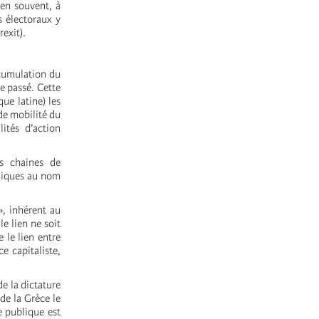
ien souvent, à
s électoraux y
exit).
ccumulation du
e passé. Cette
ue latine) les
de mobilité du
lités d’action
des chaines de
omiques au nom
», inhérent au
e lien ne soit
 le lien entre
e capitaliste,
e la dictature
de la Grèce le
e publique est