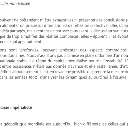
ciale mondialisée
 suivent ne prétendent ni être exhaustives ni présenter des conclusions a
à alimenter un processus international de réflexion collective. Elles s’ap
déjà partagés, mais tentent de pousser plus avant la discussion sur leurs
sque de trop simplifier des réalités complexes, elles « épurent » les évol
eur ce qui apparaît neuf.
ions sont profondes, peuvent présenter des aspects contradictoi
ous domaines. Nous n’assistons pas à la mise en place ordonnée d’un n
ationale stable. Le règne du capital mondialisé nourrit l’instabilité. L
 entre puissances n’était pas donnée d’avance et elle reste l’enjeu d’int
rédire l’aboutissement. Il est en revanche possible de prendre la mesure
 dans les années 1990, d’analyser les dynamiques aujourd’hui à l’œuvre 
alaxie impérialiste
la géopolitique mondiale est aujourd’hui bien différente de celles qui 