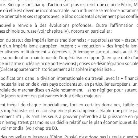
re. Bien que son champ d’action soit plus restreint que celui de Pékin, 
yrie où elle est devenue incontournable. Son influence se renforce notam
e orientale et ses rapports avec le bloc occidental deviennent plus confli
nouvelle renvoie à des évolutions profondes. Outre l’affirmation
s chinois ou russe (voir chapitre IV), notons en particulier :
ion du statut des impérialismes traditionnels : « superpuissance » étatsu
n d’un impérialisme européen intégré ; « réduction » des impérialism
érialismes militairement « édentés » (Allemagne surtout, mais aussi 
) ; subordination maintenue de l’impérialisme nippon (bien que doté d’
de ni l’arme nucléaire ni de porte-avions) ; crises de désintégration social
(Grèce) appartenant historiquement à la sphère impérialiste…
difications dans la division internationale du travail, avec la « financi
industrialisation de divers pays occidentaux, en particulier européens, un
diale de marchandises en Asie notamment – sans négliger pour autant 
 le Japon restent des puissances industrielles majeures.
t inégal de chaque impérialisme, fort en certains domaines, faible e
ts impérialistes est en conséquence plus complexe à établir que par le pas
emment n°1 ; ils sont les seuls à pouvoir prétendre à la puissance en 
 n’enregistrent pas moins un déclin relatif sur le plan économique et ils
uvoir mondial (voir chapitre IX).
 des nouvelles puissances (Chine, Russie) n’est donc pas la seule questio