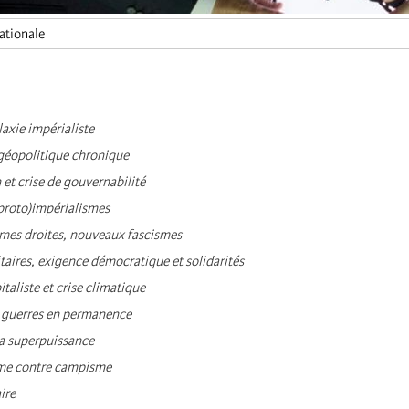
ationale
laxie impérialiste
é géopolitique chronique
 et crise de gouvernabilité
(proto)impérialismes
êmes droites, nouveaux fascismes
taires, exigence démocratique et solidarités
taliste et crise climatique
 guerres en permanence
 la superpuissance
sme contre campisme
ire