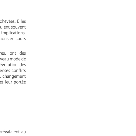
chevées. Elles
puient souvent
 implications.
utions en cours
res, ont des
ouveau mode de
’évolution des
enses conflits
 du changement
et leur portée
prévalaient au