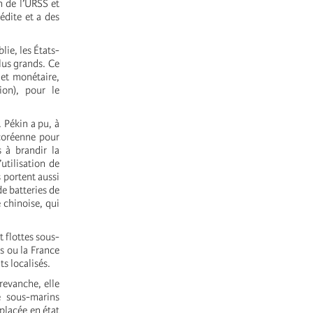
n de l’URSS et
édite et a des
lie, les États-
lus grands. Ce
 et monétaire,
ion), pour le
. Pékin a pu, à
 coréenne pour
s à brandir la
utilisation de
s portent aussi
e batteries de
 chinoise, qui
 flottes sous-
s ou la France
s localisés.
revanche, elle
 sous-marins
 placée en état