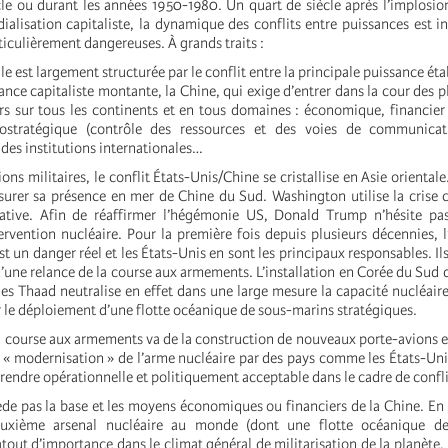
le ou durant les années 1950-1980. Un quart de siècle après l’implosio
ialisation capitaliste, la dynamique des conflits entre puissances est in
iculièrement dangereuses. À grands traits :
le est largement structurée par le conflit entre la principale puissance étab
ance capitaliste montante, la Chine, qui exige d’entrer dans la cour des p
urs sur tous les continents et en tous domaines : économique, financier
ostratégique (contrôle des ressources et des voies de communicat
 des institutions internationales…
ons militaires, le conflit États-Unis/Chine se cristallise en Asie orientale
ssurer sa présence en mer de Chine du Sud. Washington utilise la crise
tiative. Afin de réaffirmer l’hégémonie US, Donald Trump n’hésite pa
rvention nucléaire. Pour la première fois depuis plusieurs décennies, l’
t un danger réel et les États-Unis en sont les principaux responsables. Il
d’une relance de la course aux armements. L’installation en Corée du Sud d
les Thaad neutralise en effet dans une large mesure la capacité nucléaire
r le déploiement d’une flotte océanique de sous-marins stratégiques.
a course aux armements va de la construction de nouveaux porte-avions et
a « modernisation » de l’arme nucléaire par des pays comme les États-Uni
 rendre opérationnelle et politiquement acceptable dans le cadre de conflit
ède pas la base et les moyens économiques ou financiers de la Chine. En 
xième arsenal nucléaire au monde (dont une flotte océanique de
atout d’importance dans le climat général de militarisation de la planète,