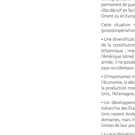
permanent de guer
rôle décisif en S
Orient ou en Europ
Cette situation 
(proto)impérialisme
• Une diversificat
de la constitutio
britannique ; imp
l’Amérique latine
armée, il ne possè
pays occidentaux 
• D’importantes mo
l’économie, la dés
la production mon
Unis, l’Allemagne,
• Un développemen
hiérarchie des Éta
Unis restent évid
domaines, mais ils
limites de leur po
La caractérisation