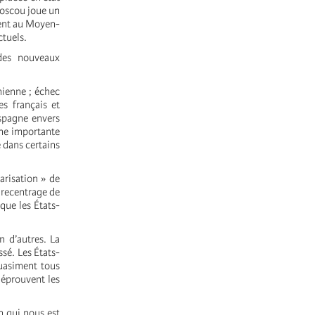
Moscou joue un
ment au Moyen-
ctuels.
 des nouveaux
nienne ; échec
es français et
Espagne envers
une importante
e dans certains
arisation » de
 recentrage de
que les États-
n d’autres. La
sé. Les États-
quasiment tous
 éprouvent les
n qui nous est