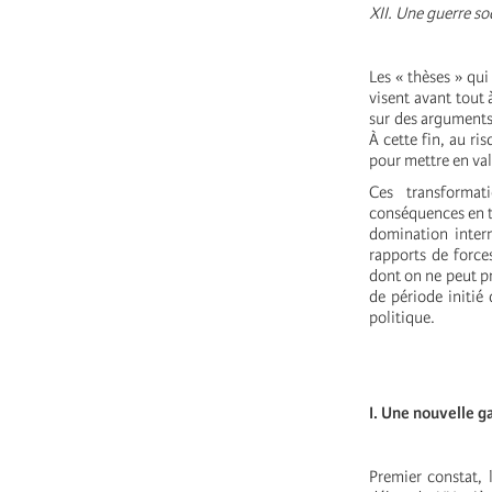
XII. Une guerre so
Les « thèses » qui
visent avant tout 
sur des arguments 
À cette fin, au ri
pour mettre en val
Ces transformat
conséquences en t
domination intern
rapports de forces
dont on ne peut p
de période initié
politique.
I. Une nouvelle g
Premier constat, 