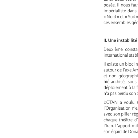
posée. Il nous fau
impérialiste dans
« Nord » et « Sud 
ces ensembles géo
II. Une instabili
Deuxième constat
international stabl
Il existe un bloc 
autour de l’axe A
et non géographiq
hiérarchisé, sou
déploiement à la f
n’a pas perdu son 
L’OTAN a voulu s
l’Organisation n’
avec son pilier ré
chaque théâtre d’
l’Iran. L’apport m
son égard de Dona