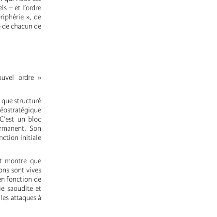
s – et l’ordre
riphérie », de
te de chacun de
ouvel ordre »
e que structuré
géostratégique
 C’est un bloc
ermanent. Son
ction initiale
nt montre que
ons sont vives
en fonction de
e saoudite et
 les attaques à