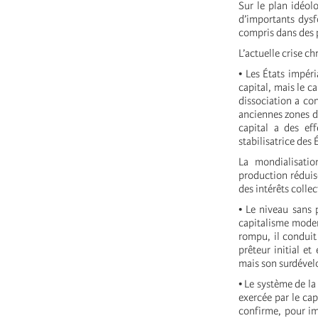
Sur le plan idéol
d’importants dysf
compris dans des 
L’actuelle crise c
• Les États impéri
capital, mais le c
dissociation a co
anciennes zones d’
capital a des eff
stabilisatrice des 
La mondialisation
production réduis
des intérêts colle
• Le niveau sans 
capitalisme modern
rompu, il conduit
prêteur initial et
mais son surdével
• Le système de la
exercée par le cap
confirme, pour im