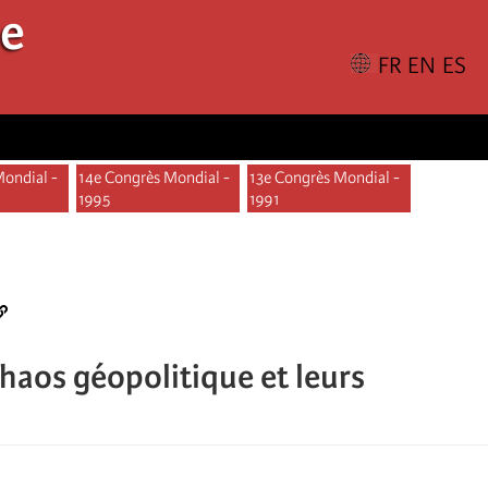
le
Mondial -
14e Congrès Mondial -
13e Congrès Mondial -
1995
1991
chaos géopolitique et leurs