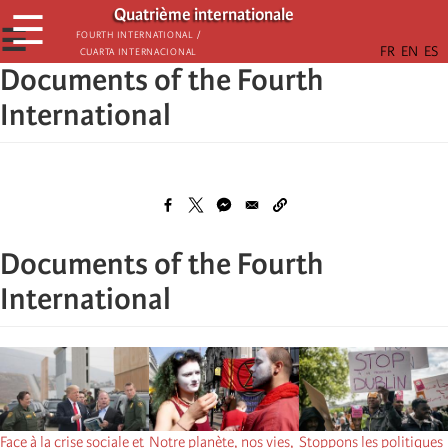
Aller
Quatrième internationale
☰
au
☰
Fourth International /
Cuarta Internacional
contenu
Documents of the Fourth
principal
International
Documents of the Fourth
International
Face à la crise sociale et
Notre planète, nos vies,
Stoppons les politiques