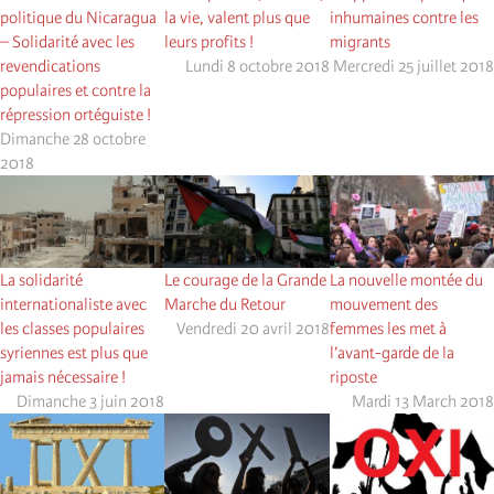
politique du Nicaragua
la vie, valent plus que
inhumaines contre les
– Solidarité avec les
leurs profits !
migrants
revendications
Lundi 8 octobre 2018
Mercredi 25 juillet 2018
populaires et contre la
répression ortéguiste !
Dimanche 28 octobre
2018
La solidarité
Le courage de la Grande
La nouvelle montée du
internationaliste avec
Marche du Retour
mouvement des
les classes populaires
Vendredi 20 avril 2018
femmes les met à
syriennes est plus que
l’avant-garde de la
jamais nécessaire !
riposte
Dimanche 3 juin 2018
Mardi 13 March 2018