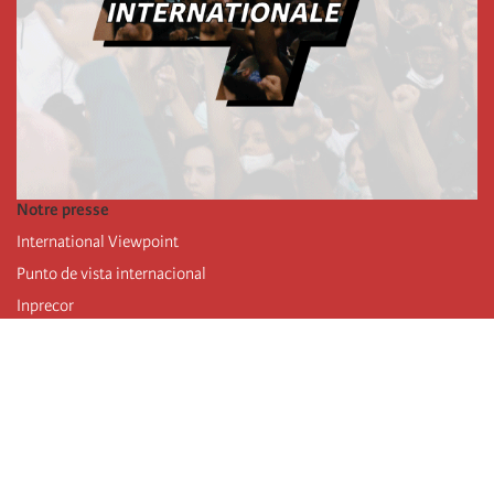
Notre presse
International Viewpoint
Punto de vista internacional
Inprecor
Facebook
Twitter
Mastodon
Telegram
L’Internationale
Dernier congrès de l’Internationale