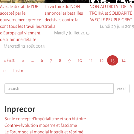
Avec le diktat de l'UE
La victoire du NON
NON AU DIKTAT DE LA
accepté par le
annonce les batailles
TROÏKA et SOLIDARITÉ
gouvernement grec ce
décisives contre la
AVEC LE PEUPLE GREC
sont tous les travailleurs
troïka
Lundi 29 juin 2015
d'Europe qui viennent
Mardi 7 juillet 2015
de subir une défaite
Mercredi 12 août 2015
Pagination
First
« First
Page
‹‹
…
Page
6
Page
7
Page
8
Page
9
Page
10
Page
11
Page
12
Page
13
Page
14
page
précédente
courante
Page
››
Dernière
Last »
suivante
page
Search
Search
Inprecor
Sur le concept d’impérialisme et son histoire
Contre-révolution moderne et fascisme
Le Forum social mondial interdit et réprimé