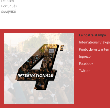
Deutsch
Português
ελληνικά
La nostra stampa
International Viewp
Punto de vista inter
Inprecor
Facebook
Twitter