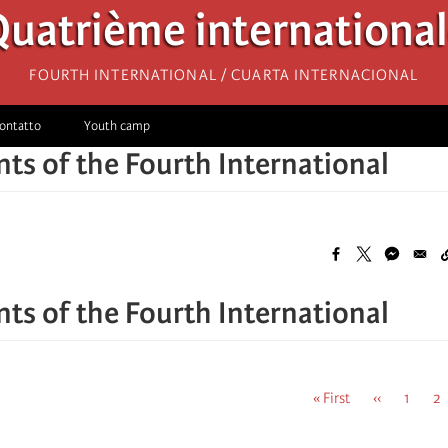
uatrième internationa
Fourth International / Cuarta Internacional
ontatto
Youth camp
s of the Fourth International
s of the Fourth International
First
« First
Previous
‹‹
Pagina
1
Pa
2
page
page