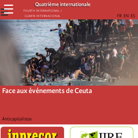
Aller
Quatrième internationale
☰
au
☰
Fourth International /
Cuarta Internacional
contenu
principal
Face aux événements de Ceuta
Anticapitalistas