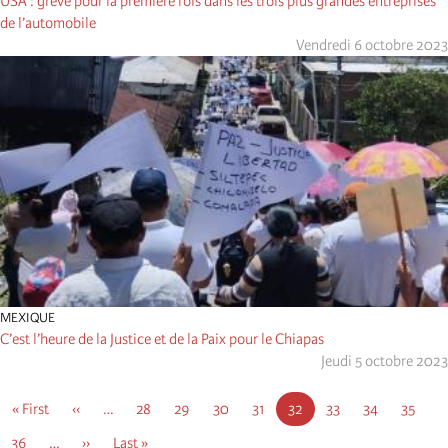
USA : grève pour la première fois dans les trois plus grandes entreprises
de l’automobile
Vendredi 6 octobre 2023
MEXIQUE
C’est l’heure de la Justice et de la Paix pour le Chiapas
Jeudi 5 octobre 2023
Pagination
First
« First
Page
‹‹
…
Page
28
Page
29
Page
30
Page
31
Page
32
Page
33
Page
34
Page
35
page
précédente
courante
Page
36
…
Page
››
Dernière
Last »