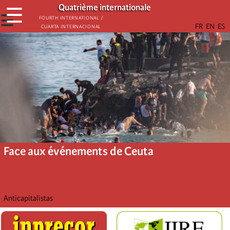
Aller
Quatrième internationale
☰
au
☰
Fourth International /
Cuarta Internacional
contenu
principal
Face aux événements de Ceuta
Anticapitalistas