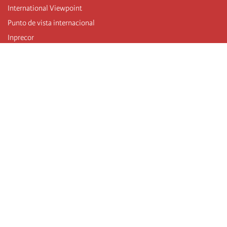
International Viewpoint
Punto de vista internacional
Inprecor
Facebook
Twitter
Mastodon
Telegram
L’Internationale
Dernier congrès de l’Internationale
Déclarations du bureau exécutif
Institut de formation (IIRE)
Jeunes
Auteurs
Vidéos
Flux RSS