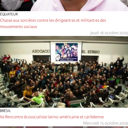
ÉQUATEUR
Chasse aux sorcières contre les dirigeant·es et militant·es des
mouvements sociaux
Jeudi 16 octobre 2025
BRÉSIL
IIe Rencontre écosocialiste latino-américaine et caribéenne
Mercredi 15 octobre 2025