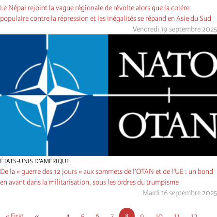
Le Népal rejoint la vague régionale de révolte alors que la colère
populaire contre la répression et les inégalités se répand en Asie du Sud
Vendredi 19 septembre 2025
ÉTATS-UNIS D’AMÉRIQUE
De la « guerre des 12 jours » aux sommets de l’OTAN et de l’UE : un bond
en avant dans la militarisation, sous les ordres du trumpisme
Mardi 16 septembre 2025
Pagination
First
« First
Page
‹‹
…
Page
4
Page
5
Page
6
Page
7
Page
8
Page
9
Page
10
Page
11
Page
12