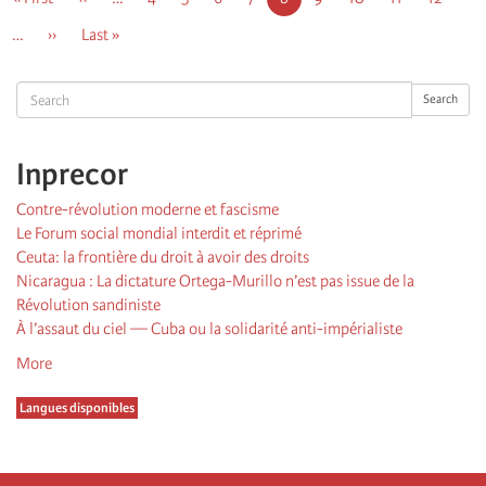
page
précédente
courante
…
Page
››
Dernière
Last »
suivante
page
Search
Search
Inprecor
Contre-révolution moderne et fascisme
Le Forum social mondial interdit et réprimé
Ceuta: la frontière du droit à avoir des droits
Nicaragua : La dictature Ortega-Murillo n’est pas issue de la
Révolution sandiniste
À l’assaut du ciel — Cuba ou la solidarité anti-impérialiste
More
Langues disponibles