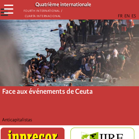
Aller
Quatrième internationale
☰
au
☰
Fourth International /
Cuarta Internacional
contenu
principal
Face aux événements de Ceuta
Anticapitalistas