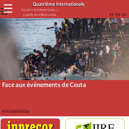
Aller
Quatrième internationale
☰
au
☰
Fourth International /
Cuarta Internacional
contenu
principal
Face aux événements de Ceuta
Anticapitalistas