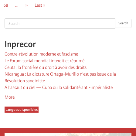
page
précédente
courante
Page
68
…
Page
››
Dernière
Last »
suivante
page
Search
Search
Inprecor
Contre-révolution moderne et fascisme
Le Forum social mondial interdit et réprimé
Ceuta: la frontière du droit à avoir des droits
Nicaragua : La dictature Ortega-Murillo n’est pas issue de la
Révolution sandiniste
À l’assaut du ciel — Cuba ou la solidarité anti-impérialiste
More
Langues disponibles