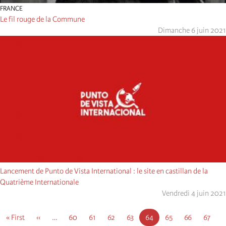
FRANCE
Le fil rouge de la Commune
Dimanche 6 juin 2021
Lancement de Punto de Vista International : le site en castillan de la
Quatrième Internationale
Vendredi 4 juin 2021
Pagination
First
« First
Page
‹‹
…
Page
60
Page
61
Page
62
Page
63
Page
64
Page
65
Page
66
Page
67