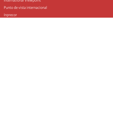
International Viewpoint
Punto de vista internacional
Inprecor
Facebook
Twitter
Mastodon
Telegram
L’Internationale
Dernier congrès de l’Internationale
Déclarations du bureau exécutif
Institut de formation (IIRE)
Jeunes
Auteurs
Vidéos
Flux RSS
Connexion