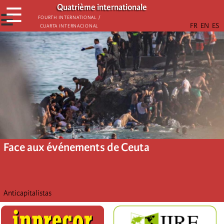
Aller
Quatrième internationale
☰
au
☰
Fourth International /
Cuarta Internacional
contenu
principal
Face aux événements de Ceuta
Anticapitalistas