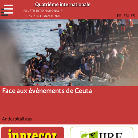
Aller
Quatrième internationale
☰
au
☰
Fourth International /
Cuarta Internacional
contenu
principal
Face aux événements de Ceuta
Anticapitalistas