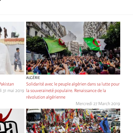
ALGÉRIE
Pakistan
Solidarité avec le peuple algérien dans sa lutte pour
i 31 mai 2019
la souveraineté populaire. Renaissance de la
révolution algérienne
Mercredi 27 March 2019