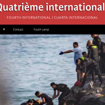
uatrième internationa
Fourth International / Cuarta Internacional
Contact
Youth camp