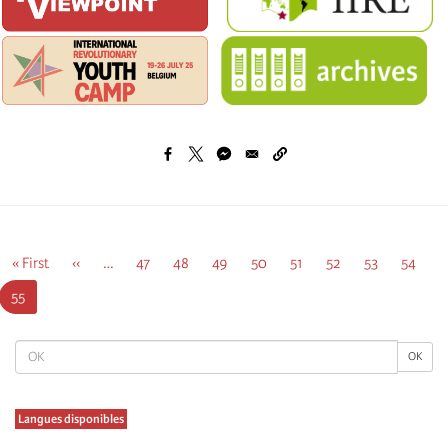
Σελιδοποίηση
Πρώτη
« First
Προηγούμενη
‹‹
…
Σελίδα
47
Σελίδα
48
Σελίδα
49
Σελίδα
50
Σελίδα
51
Σελίδα
52
Σελίδα
53
Σελίδα
54
σελίδα
σελίδα
Τρέχουσα
55
σελίδα
OK
OK
Langues disponibles