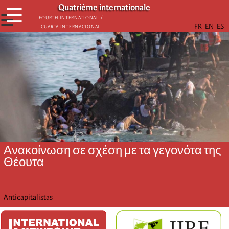
Παράκαμψη
Quatrième internationale
☰
προς
☰
Fourth International /
Cuarta Internacional
το
κυρίως
περιεχόμενο
Ανακοίνωση σε σχέση με τα γεγονότα της
Θέουτα
Anticapitalistas