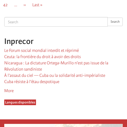
page
précédente
courante
Page
42
…
Page
››
Dernière
Last »
suivante
page
Search
Search
Inprecor
Le Forum social mondial interdit et réprimé
Ceuta: la frontière du droit à avoir des droits
Nicaragua : La dictature Ortega-Murillo n’est pas issue de la
Révolution sandiniste
À l’assaut du ciel — Cuba ou la solidarité anti-impérialiste
Cuba résiste à l’étau despotique
More
Langues disponibles