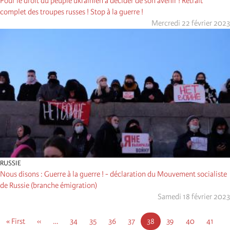
Pour le droit du peuple ukrainien à décider de son avenir ! Retrait
complet des troupes russes ! Stop à la guerre !
Mercredi 22 février 2023
RUSSIE
Nous disons : Guerre à la guerre ! - déclaration du Mouvement socialiste
de Russie (branche émigration)
Samedi 18 février 2023
Pagination
First
« First
Page
‹‹
…
Page
34
Page
35
Page
36
Page
37
Page
38
Page
39
Page
40
Page
41