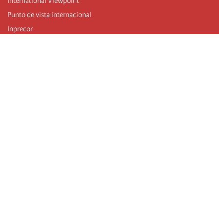
International Viewpoint
Punto de vista internacional
Inprecor
Facebook
Twitter
Mastodon
Telegram
L’Internationale
Dernier congrès de l’Internationale
Déclarations du bureau exécutif
Institut de formation (IIRE)
Jeunes
Auteurs
Vidéos
Flux RSS
Connexion