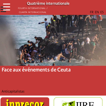
Aller
Quatrième internationale
☰
au
☰
Fourth International /
Cuarta Internacional
contenu
principal
Face aux événements de Ceuta
Anticapitalistas