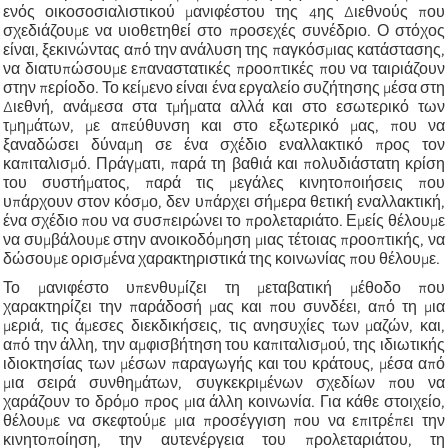
ενός οικοσοσιαλιστικού μανιφέστου της 4ης Διεθνούς που
σχεδιάζουμε να υιοθετηθεί στο προσεχές συνέδριο. Ο στόχος
είναι, ξεκινώντας από την ανάλυση της παγκόσμιας κατάστασης,
να διατυπώσουμε επαναστατικές προοπτικές που να ταιριάζουν
στην περίοδο. Το κείμενο είναι ένα εργαλείο συζήτησης μέσα στη
Διεθνή, ανάμεσα στα τμήματα αλλά και στο εσωτερικό των
τμημάτων, με απεύθυνση και στο εξωτερικό μας, που να
ξαναδώσει δύναμη σε ένα σχέδιο εναλλακτικό προς τον
καπιταλισμό. Πράγματι, παρά τη βαθιά και πολυδιάστατη κρίση
του συστήματος, παρά τις μεγάλες κινητοποιήσεις που
υπάρχουν στον κόσμο, δεν υπάρχει σήμερα θετική εναλλακτική,
ένα σχέδιο που να συσπειρώνει το προλεταριάτο. Εμείς θέλουμε
να συμβάλουμε στην ανοικοδόμηση μιας τέτοιας προοπτικής, να
δώσουμε ορισμένα χαρακτηριστικά της κοινωνίας που θέλουμε.
Το μανιφέστο υπενθυμίζει τη μεταβατική μέθοδο που
χαρακτηρίζει την παράδοσή μας και που συνδέει, από τη μια
μεριά, τις άμεσες διεκδικήσεις, τις ανησυχίες των μαζών, και,
από την άλλη, την αμφισβήτηση του καπιταλισμού, της ιδιωτικής
ιδιοκτησίας των μέσων παραγωγής και του κράτους, μέσα από
μια σειρά συνθημάτων, συγκεκριμένων σχεδίων που να
χαράζουν το δρόμο προς μια άλλη κοινωνία. Για κάθε στοιχείο,
θέλουμε να σκεφτούμε μια προσέγγιση που να επιτρέπει την
κινητοποίηση, την αυτενέργεια του προλεταριάτου, τη