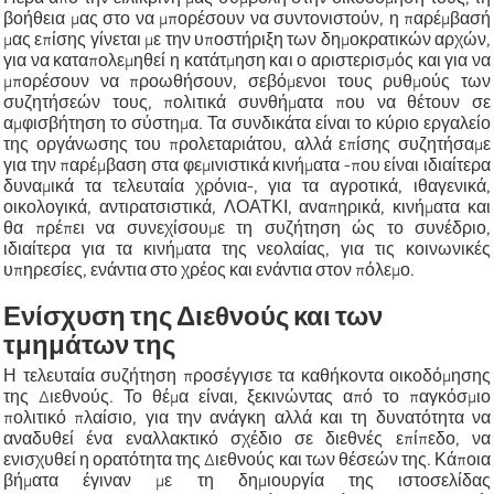
βοήθεια μας στο να μπορέσουν να συντονιστούν, η παρέμβασή
μας επίσης γίνεται με την υποστήριξη των δημοκρατικών αρχών,
για να καταπολεμηθεί η κατάτμηση και ο αριστερισμός και για να
μπορέσουν να προωθήσουν, σεβόμενοι τους ρυθμούς των
συζητήσεών τους, πολιτικά συνθήματα που να θέτουν σε
αμφισβήτηση το σύστημα. Τα συνδικάτα είναι το κύριο εργαλείο
της οργάνωσης του προλεταριάτου, αλλά επίσης συζητήσαμε
για την παρέμβαση στα φεμινιστικά κινήματα -που είναι ιδιαίτερα
δυναμικά τα τελευταία χρόνια-, για τα αγροτικά, ιθαγενικά,
οικολογικά, αντιρατσιστικά, ΛΟΑΤΚΙ, αναπηρικά, κινήματα και
θα πρέπει να συνεχίσουμε τη συζήτηση ώς το συνέδριο,
ιδιαίτερα για τα κινήματα της νεολαίας, για τις κοινωνικές
υπηρεσίες, ενάντια στο χρέος και ενάντια στον πόλεμο.
Ενίσχυση της Διεθνούς και των
τμημάτων της
Η τελευταία συζήτηση προσέγγισε τα καθήκοντα οικοδόμησης
της Διεθνούς. Το θέμα είναι, ξεκινώντας από το παγκόσμιο
πολιτικό πλαίσιο, για την ανάγκη αλλά και τη δυνατότητα να
αναδυθεί ένα εναλλακτικό σχέδιο σε διεθνές επίπεδο, να
ενισχυθεί η ορατότητα της Διεθνούς και των θέσεών της. Κάποια
βήματα έγιναν με τη δημιουργία της ιστοσελίδας