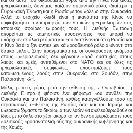
και σε αυτό που οικοδομείται γύρω από την Κίνα. Και άλλες
ιμπεριαλιστικές δυνάμεις παίζουν σημαντικό ρόλο, ιδιαίτερα η
Ευρωπαϊκή Ένωση και η Ρωσία με τον πόλεμο στην Ουκρανία.
Αλλά το στοιχείο κλειδί είναι η ικανότητα της Κίνας να
αμφισβητήσει την κυριαρχία των δυτικών ιμπεριαλισμών στις
ιστορικές σφαίρες επιρροής τους. Η Διεθνής Επιτροπή
απορρίπτει τις καμπιστικές προσεγγίσεις, που μπορεί να
υπάρχουν σε άλλα ρεύματα και που διατείνονται ότι η Ρωσία και
η Κίνα θα έπαιζαν αντικειμενικά προοδευτικό ρόλο απέναντι στο
δυτικό μπλοκ. Στην πραγματικότητα, οι συγκρούσεις ανάμεσα
στους ιμπεριαλισμούς δεν φέρνουν παρά δυστυχίες στους
λαούς και εμείς, αντιτιθέμενοι στο ΝΑΤΟ και σε όλες τις
ιμπεριαλιστικές συμφωνίες, υποστηρίζουμε τους
καταπιεσμένους λαούς στην Ουκρανία, στο Σουδάν, στην
Παλαιστίνη, κλπ.
Μόλις μερικές μέρες μετά την επίθεση της 7 Οκτωβρίου, η
Διεθνής Επιτροπή ψήφισε ένα ψήφισμα που συνδέει την
Ουκρανία και την Παλαιστίνη, καθώς καταγγέλλουμε τόσο τις
στρατιωτικές επιθέσεις της Ρωσίας όσο και του Ισραήλ, και
υπερασπιζόμαστε το δικαίωμα των λαών να απελευθερωθούν οι
ίδιοι, με το όπλο στο χέρι, ακόμα και αν δεν συμμεριζόμαστε τους
πολιτικούς προσανατολισμούς της ουκρανικής κυβέρνησης και
της Χαμάς.