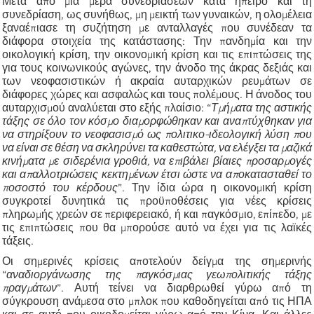
Μετά από μία μέρα συνεδριάσεων κατά ήπειρο και τη
συνεδρίαση, ως συνήθως, μη μεικτή των γυναικών, η ολομέλεια
ξαναέπιασε τη συζήτηση με ανταλλαγές που συνέδεαν τα
διάφορα στοιχεία της κατάστασης: Την πανδημία και την
οικολογική κρίση, την οικονομική κρίση και τις επιπτώσεις της
για τους κοινωνικούς αγώνες, την άνοδο της άκρας δεξιάς και
των νεοφασιστικών ή ακραία αυταρχικών ρευμάτων σε
διάφορες χώρες και ασφαλώς και τους πολέμους. Η άνοδος του
αυταρχισμού αναλύεται στο εξής πλαίσιο: “
Τμήματα της αστικής
τάξης σε όλο τον κόσμο διαμορφώθηκαν και αναπτύχθηκαν για
να στηρίξουν το νεοφασισμό ως πολιτικο-ιδεολογική λύση που
να είναι σε θέση να σκληρύνει τα καθεστώτα, να
ελέγξει
τα μαζικά
κινήματα με σιδερένια γρ
ο
θιά, να
επιβάλει
βίαιες προσαρμογές
και απαλλοτριώσεις κεκτημένων έτσι ώστε να αποκατασταθεί το
ποσοστό του κέρδους
”. Την ίδια ώρα η οικονομική κρίση
συγκροτεί δυνητικά τις προϋποθέσεις για νέες κρίσεις
πληρωμής χρεών σε περιφερειακό, ή και παγκόσμιο, επίπεδο, με
τις επιπτώσεις που θα μπορούσε αυτό να έχει για τις λαϊκές
τάξεις.
Οι σημερινές κρίσεις αποτελούν δείγμα της σημερινής
“
αναδιοργάνωσης της παγκόσμιας γεωπολιτικής τάξης
πραγμάτων
”. Αυτή τείνει να διαρθρωθεί γύρω από τη
σύγκρουση ανάμεσα στο μπλοκ που καθοδηγείται από τις ΗΠΑ