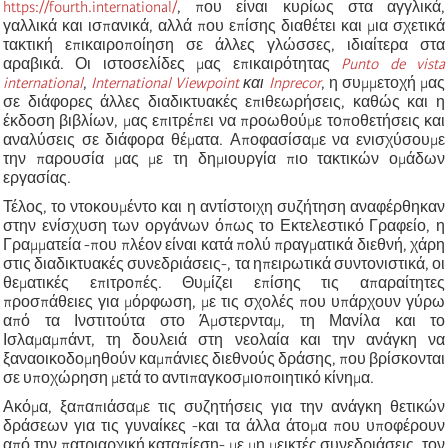
https://fourth.international/
, που είναι κυρίως στα αγγλικά,
γαλλικά και ισπανικά, αλλά που επίσης διαθέτει και μια σχετικά
τακτική επικαιροποίηση σε άλλες γλώσσες, ιδιαίτερα στα
αραβικά. Οι ιστοσελίδες μας επικαιρότητας
Punto de vista
international
,
International Viewpoint
και
Inprecor
, η συμμετοχή μας
σε διάφορες άλλες διαδικτυακές επιθεωρήσεις, καθώς και η
έκδοση βιβλίων, μας επιτρέπει να προωθούμε τοποθετήσεις και
αναλύσεις σε διάφορα θέματα. Αποφασίσαμε να ενισχύσουμε
την παρουσία μας με τη δημιουργία πιο τακτικών ομάδων
εργασίας.
Τέλος, το ντοκουμέντο και η αντίστοιχη συζήτηση αναφέρθηκαν
στην ενίσχυση των οργάνων όπως το Εκτελεστικό Γραφείο, η
Γραμματεία -που πλέον είναι κατά πολύ πραγματικά διεθνή, χάρη
στις διαδικτυακές συνεδριάσεις-, τα ηπειρωτικά συντονιστικά, οι
θεματικές επιτροπές. Θυμίζει επίσης τις απαραίτητες
προσπάθειες για μόρφωση, με τις σχολές που υπάρχουν γύρω
από τα Ινστιτούτα στο Άμστερνταμ, τη Μανίλα και το
Ισλαμαμπάντ, τη δουλειά στη νεολαία και την ανάγκη να
ξαναοικοδομηθούν καμπάνιες διεθνούς δράσης, που βρίσκονται
σε υποχώρηση μετά το αντιπαγκοσμιοποιητικό κίνημα.
Ακόμα, ξαπαπιάσαμε τις συζητήσεις για την ανάγκη θετικών
δράσεων για τις γυναίκες -και τα άλλα άτομα που υποφέρουν
από την πατριαρχική καταπίεση- με μη μεικτές συνεδριάσεις, τον