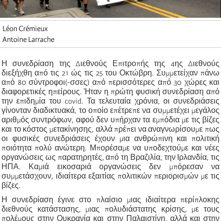
Léon Crémieux
Antoine Larrache
Η συνεδρίαση της Διεθνούς Επιτροπής της 4ης Διεθνούς
διεξήχθη από τις 21 ώς τις 25 του Οκτώβρη. Συμμετείχαν πάνω
από 80 σύντροφοι(-σσες) από περισσότερες από 30 χώρες και
διαφορετικές ηπείρους. Ήταν η πρώτη φυσική συνεδρίαση από
την επιδημία του covid. Τα τελευταία χρόνια, οι συνεδριάσεις
γίνονταν διαδικτυακά, το οποίο επέτρεπε να συμμετέχει μεγάλος
αριθμός συντρόφων, αφού δεν υπήρχαν τα εμπόδια με τις βίζες
και το κόστος μετακίνησης, αλλά πρέπει να αναγνωρίσουμε πως
οι φυσικές συνεδριάσεις έχουν μια ανθρώπινη και πολιτική
ποιότητα πολύ ανώτερη. Μπορέσαμε να υποδεχτούμε και νέες
οργανώσεις ως παρατηρητές, από τη Βραζιλία, την Ιρλανδία, τις
ΗΠΑ. Καμιά εικοσαριά οργανώσεις δεν μπόρεσαν να
συμμετάσχουν, ιδιαίτερα εξαιτίας πολιτικών περιορισμών με τις
βίζες.
Η συνεδρίαση έγινε στο πλαίσιο μιας ιδιαίτερα περίπλοκης
διεθνούς κατάστασης, μιας πολυδιάστατης κρίσης, με τους
πολέμους στην Ουκρανία και στην Παλαιστίνη, αλλά και στην