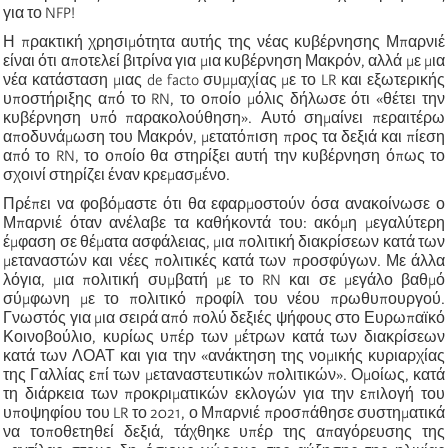
για το NFP!
Η πρακτική χρησιμότητα αυτής της νέας κυβέρνησης Μπαρνιέ
είναι ότι αποτελεί βιτρίνα για μια κυβέρνηση Μακρόν, αλλά με μια
νέα κατάσταση μιας de facto συμμαχίας με το LR και εξωτερικής
υποστήριξης από το RN, το οποίο μόλις δήλωσε ότι «θέτει την
κυβέρνηση υπό παρακολούθηση». Αυτό σημαίνει περαιτέρω
αποδυνάμωση του Μακρόν, μετατόπιση προς τα δεξιά και πίεση
από το RN, το οποίο θα στηρίξει αυτή την κυβέρνηση όπως το
σχοινί στηρίζει έναν κρεμασμένο.
Πρέπει να φοβόμαστε ότι θα εφαρμοστούν όσα ανακοίνωσε ο
Μπαρνιέ όταν ανέλαβε τα καθήκοντά του: ακόμη μεγαλύτερη
έμφαση σε θέματα ασφάλειας, μια πολιτική διακρίσεων κατά των
μεταναστών και νέες πολιτικές κατά των προσφύγων. Με άλλα
λόγια, μια πολιτική συμβατή με το RN και σε μεγάλο βαθμό
σύμφωνη με το πολιτικό προφίλ του νέου πρωθυπουργού.
Γνωστός για μια σειρά από πολύ δεξιές ψήφους στο Ευρωπαϊκό
Κοινοβούλιο, κυρίως υπέρ των μέτρων κατά των διακρίσεων
κατά των ΛΟΑΤ και για την «ανάκτηση της νομικής κυριαρχίας
της Γαλλίας επί των μεταναστευτικών πολιτικών». Ομοίως, κατά
τη διάρκεια των προκριματικών εκλογών για την επιλογή του
υποψηφίου του LR το 2021, ο Μπαρνιέ προσπάθησε συστηματικά
να τοποθετηθεί δεξιά, τάχθηκε υπέρ της απαγόρευσης της