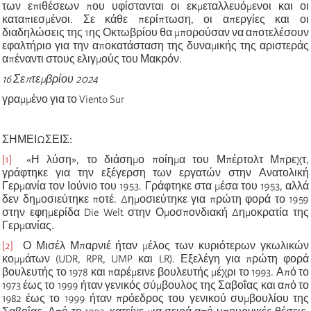
των επιθέσεων που υφίστανται οι εκμεταλλευόμενοι και οι
καταπιεσμένοι. Σε κάθε περίπτωση, οι απεργίες και οι
διαδηλώσεις της 1ης Οκτωβρίου θα μπορούσαν να αποτελέσουν
εφαλτήριο για την αποκατάσταση της δυναμικής της αριστεράς
απέναντι στους ελιγμούς του Μακρόν.
16 Σεπτεμβρίου 2024
γραμμένο για το Viento Sur
ΣΗΜΕΙΩΣΕΙΣ:
[1]
«Η λύση», το διάσημο ποίημα του Μπέρτολτ Μπρεχτ,
γράφτηκε για την εξέγερση των εργατών στην Ανατολική
Γερμανία τον Ιούνιο του 1953. Γράφτηκε στα μέσα του 1953, αλλά
δεν δημοσιεύτηκε ποτέ. Δημοσιεύτηκε για πρώτη φορά το 1959
στην εφημερίδα Die Welt στην Ομοσπονδιακή Δημοκρατία της
Γερμανίας.
[2]
Ο Μισέλ Μπαρνιέ ήταν μέλος των κυριότερων γκωλικών
κομμάτων (UDR, RPR, UMP και LR). Εξελέγη για πρώτη φορά
βουλευτής το 1978 και παρέμεινε βουλευτής μέχρι το 1993. Από το
1973 έως το 1999 ήταν γενικός σύμβουλος της Σαβοΐας και από το
1982 έως το 1999 ήταν πρόεδρος του γενικού συμβουλίου της