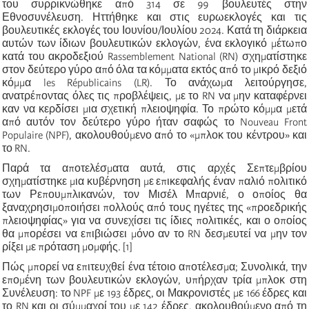
του συρρικνώθηκε από 314 σε 99 βουλευτές στην
Εθνοσυνέλευση. Ηττήθηκε και στις ευρωεκλογές και τις
βουλευτικές εκλογές του Ιουνίου/Ιουλίου 2024. Κατά τη διάρκεια
αυτών των ίδιων βουλευτικών εκλογών, ένα εκλογικό μέτωπο
κατά του ακροδεξιού Rassemblement National (RN) σχηματίστηκε
στον δεύτερο γύρο από όλα τα κόμματα εκτός από το μικρό δεξιό
κόμμα les Républicains (LR). Το ανάχωμα λειτούργησε,
ανατρέποντας όλες τις προβλέψεις, με το RN να μην καταφέρνει
καν να κερδίσει μια σχετική πλειοψηφία. Το πρώτο κόμμα μετά
από αυτόν τον δεύτερο γύρο ήταν σαφώς το Nouveau Front
Populaire (NPF), ακολουθούμενο από το «μπλοκ του κέντρου» και
το RN.
Παρά τα αποτελέσματα αυτά, στις αρχές Σεπτεμβρίου
σχηματίστηκε μια κυβέρνηση με επικεφαλής έναν παλιό πολιτικό
των Ρεπουμπλικανών, τον Μισέλ Μπαρνιέ, ο οποίος θα
ξαναχρησιμοποιήσει πολλούς από τους ηγέτες της «προεδρικής
πλειοψηφίας» για να συνεχίσει τις ίδιες πολιτικές, και ο οποίος
θα μπορέσει να επιβιώσει μόνο αν το RN δεσμευτεί να μην τον
ρίξει με πρόταση μομφής. [1]
Πώς μπορεί να επιτευχθεί ένα τέτοιο αποτέλεσμα; Συνολικά, την
επομένη των βουλευτικών εκλογών, υπήρχαν τρία μπλοκ στη
Συνέλευση: το NPF με 193 έδρες, οι Μακρονιστές με 166 έδρες και
το RN και οι σύμμαχοί του με 142 έδρες, ακολουθούμενο από τη