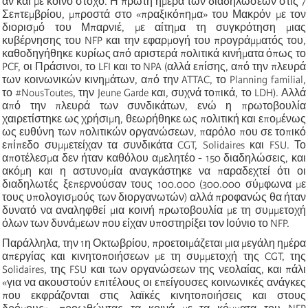
αν και με κοινό στόχο. Η πρώτη ημέρα των διαδηλώσεων στις 7
Σεπτεμβρίου, μπροστά στο «πραξικόπημα» του Μακρόν με τον
διορισμό του Μπαρνιέ, με αίτημα τη συγκρότηση μιας
κυβέρνησης του NFP και την εφαρμογή του προγράμματός του,
καθοδηγήθηκε κυρίως από αριστερά πολιτικά κινήματα όπως το
PCF, οι Πράσινοι, το LFI και το NPA (αλλά επίσης, από την πλευρά
των κοινωνικών κινημάτων, από την ATTAC, το Planning familial,
το #NousToutes, την Jeune Garde και, συχνά τοπικά, το LDH). Αλλά
από την πλευρά των συνδικάτων, ενώ η πρωτοβουλία
χαιρετίστηκε ως χρήσιμη, θεωρήθηκε ως πολιτική και επομένως
ως ευθύνη των πολιτικών οργανώσεων, παρόλο που σε τοπικό
επίπεδο συμμετείχαν τα συνδικάτα CGT, Solidaires και FSU. Το
αποτέλεσμα δεν ήταν καθόλου αμελητέο - 150 διαδηλώσεις, και
ακόμη και η αστυνομία αναγκάστηκε να παραδεχτεί ότι οι
διαδηλωτές ξεπερνούσαν τους 100.000 (300.000 σύμφωνα με
τους υπολογισμούς των διοργανωτών) αλλά προφανώς θα ήταν
δυνατό να αναληφθεί μια κοινή πρωτοβουλία με τη συμμετοχή
όλων των δυνάμεων που είχαν υποστηρίξει τον Ιούνιο το NFP.
Παράλληλα, την 1η Οκτωβρίου, προετοιμάζεται μια μεγάλη ημέρα
απεργίας και κινητοποιήσεων με τη συμμετοχή της CGT, της
Solidaires, της FSU και των οργανώσεων της νεολαίας, και πάλι
«για να ακουστούν επιτέλους οι επείγουσες κοινωνικές ανάγκες
που εκφράζονται στις λαϊκές κινητοποιήσεις και στους