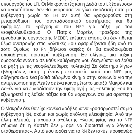
υπουργούς του LFI. Οι Μακρονιστές και η Δεξιά του LR έσπευσαν
να απαντήσουν: δεν θα μπορούσε να γίνει αποδεκτή ούτε μια
κυβέρνηση χωρίς το LFI αν αυτή θα προχωρούσε στη
μεταρρύθμιση του συνταξιοδοτικού συστήματος και θα
εφάρμοζε το πρόγραμμα του NFP για ρήξη με τον
νεοφιλελευθερισμό. Ο Πατρίκ Μαρτέν, πρόεδρος της
εργοδοτικής οργάνωσης MEDEF, επέμεινε επίσης ότι δεν τίθεται
θέμα ανατροπής στις πολιτικές που εφαρμόζονται ήδη από το
2017. Ομοίως, το RN δήλωσε σαφώς ότι θα αποδοκιμάσει
οποιαδήποτε αριστερή κυβέρνηση. Εν ολίγοις, μια ταξική
ομοφωνία ενάντια σε κάθε κυβέρνηση που δεσμεύεται να έρθει
σε ρήξη με τις νεοφιλελεύθερες πολιτικές! Σε διάστημα λίγων
εβδομάδων, αυτή η έντονη εκστρατεία κατά του NFP μας
οδήγησε από ένα βαθιά ριζωμένο κίνημα στην κοινωνία για την
αντιμετώπιση της Λεπέν σε ένα κοινό μέτωπο μεταξύ Μακρόν και
Λεπέν για να εμποδίσουν την εφαρμογή μιας πολιτικής που θα
εξυπηρετεί τις λαϊκές τάξεις και θα παραγκωνίσει μια αριστερή
κυβέρνηση.
Ο Μακρόν δεν θα είχε κανένα πρόβλημα να προσαρμοστεί σε μια
κυβέρνηση RN, ακόμη και χωρίς απόλυτη πλειοψηφία. Από την
άλλη πλευρά, η απουσία απόλυτης πλειοψηφίας για το NFP
σήμαινε ότι η Καστέτ δεν μπορεί να διοριστεί «για λόγους
σταθερότητας». Αυτό που ισχύει για το RN δεν ισχύει προφανώς