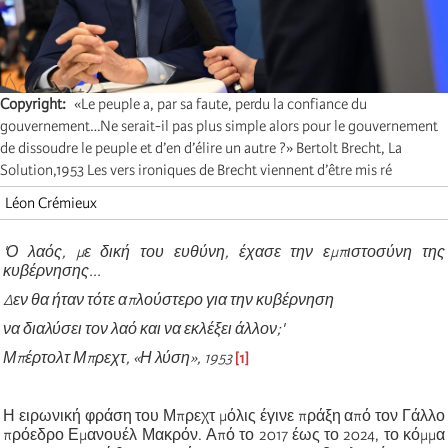
Copyright
«Le peuple a, par sa faute, perdu la confiance du
gouvernement…Ne serait-il pas plus simple alors pour le gouvernement
de dissoudre le peuple et d’en d’élire un autre ?» Bertolt Brecht, La
Solution,1953 Les vers ironiques de Brecht viennent d’être mis ré
Léon Crémieux
'Ο λαός, με δική του ευθύνη, έχασε την εμπιστοσύνη της
κυβέρνησης...
Δεν θα ήταν τότε απλούστερο για την κυβέρνηση
να διαλύσει τον λαό και να εκλέξει άλλον;'
Μπέρτολτ Μπρεχτ, «Η λύση», 1953
[1]
Η ειρωνική φράση του Μπρεχτ μόλις έγινε πράξη από τον Γάλλο
πρόεδρο Εμανουέλ Μακρόν. Από το 2017 έως το 2024, το κόμμα