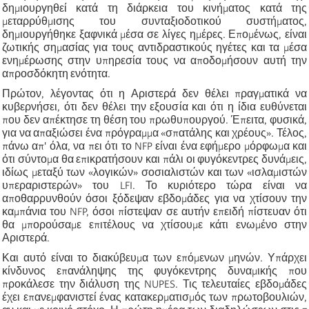
δημιουργηθεί κατά τη διάρκεια του κινήματος κατά της
μεταρρύθμισης του συνταξιοδοτικού συστήματος,
δημιουργήθηκε ξαφνικά μέσα σε λίγες ημέρες. Επομένως, είναι
ζωτικής σημασίας για τους αντιδραστικούς ηγέτες και τα μέσα
ενημέρωσης στην υπηρεσία τους να αποδομήσουν αυτή την
απροσδόκητη ενότητα.
Πρώτον, λέγοντας ότι η Αριστερά δεν θέλει πραγματικά να
κυβερνήσει, ότι δεν θέλει την εξουσία και ότι η ίδια ευθύνεται
που δεν απέκτησε τη θέση του πρωθυπουργού. Έπειτα, φυσικά,
για να απαξιώσει ένα πρόγραμμα «σπατάλης και χρέους». Τέλος,
πάνω απ' όλα, να πει ότι το NFP είναι ένα εφήμερο μόρφωμα και
ότι σύντομα θα επικρατήσουν και πάλι οι φυγόκεντρες δυνάμεις,
ιδίως μεταξύ των «λογικών» σοσιαλιστών και των «ισλαμιστών
υπεραριστερών» του LFI. Το κυριότερο τώρα είναι να
αποθαρρυνθούν όσοι ξόδεψαν εβδομάδες για να χτίσουν την
καμπάνια του NFP, όσοι πίστεψαν σε αυτήν επειδή πίστευαν ότι
θα μπορούσαμε επιτέλους να χτίσουμε κάτι ενωμένο στην
Αριστερά.
Και αυτό είναι το διακύβευμα των επόμενων μηνών. Υπάρχει
κίνδυνος επανάληψης της φυγόκεντρης δυναμικής που
προκάλεσε την διάλυση της NUPES. Τις τελευταίες εβδομάδες
έχει επανεμφανιστεί ένας κατακερματισμός των πρωτοβουλιών,