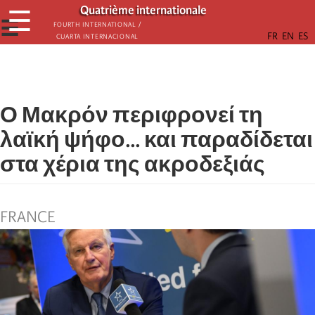
Παράκαμψη
Quatrième internationale
☰
προς
☰
Fourth International /
Cuarta Internacional
το
κυρίως
περιεχόμενο
Ο Μακρόν περιφρονεί τη
λαϊκή ψήφο... και παραδίδεται
στα χέρια της ακροδεξιάς
FRANCE