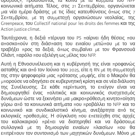
δρόμους», προωθώντας τα κοινά με τα κόμματα του NFP
κοινωνικά αιτήματα. Τέλος, στις 21 Σεπτεμβρίου, οργανώνεται
μια νέα ημέρα δράσης με τις ίδιες κατευθύνσεις όπως στις 7
Σεπτεμβρίου, με τη συμμετοχή οργανώσεων νεολαίας, της
Greenpeace, του Collectif national pour les droits des femmes και της
Action justice climat.
Ταυτόχρονα, η δεξιά πτέρυγα του PS παίρνει ήδη θέσεις που
αποσκοπούν στη διάσπαση του ενιαίου μετώπου με το να
τραβήξει προς τα δεξιά, όπως συμβαίνει με τον Φρανσουά
Ολάντ, παρόλο που εξελέγη ως μέλος του NFP.
Αυτή η Εθνοσυνέλευση και η κυβέρνησή της είναι προφανώς
ασταθής και από τον Ιούνιο του 2025, είτε η RN με τη συμμετοχή
της στην ψηφοφορία μιας πρότασης μομφής, είτε ο Μακρόν θα
μπορούσε να οδηγήσει σε κυβερνητική κρίση και σε νέα διάλυση
της Συνέλευσης. Σε κάθε περίπτωση, το επείγον είναι να
δημιουργηθεί ένας πολιτικός και κοινωνικός συσχετισμός
δυνάμεων ώστε να ξεκινήσει μια μακροπρόθεσμη κινητοποίηση
γύρω από τα κοινωνικά αιτήματα που προβάλλει το NFP και το
κοινωνικό και συνδικαλιστικό κίνημα, ανεξάρτητα από τις
εκλογικές προθεσμίες. Η σύγκλιση που επετεύχθη στις αρχές
του καλοκαιριού πρέπει να διατηρηθεί και να δράσουμε
συλλογικά με τη δημιουργία ενιαίων πλαισίων που θα
επιτρέπουν τον συντονισμό των μαχητικών δυνάμεων. Μόνο με