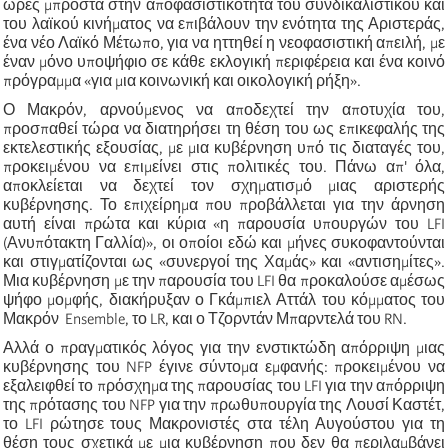
ώρες μπροστά στην αποφασιστικότητα του συνδικαλιστικού και
του λαϊκού κινήματος να επιβάλουν την ενότητα της Αριστεράς,
ένα νέο Λαϊκό Μέτωπο, για να ηττηθεί η νεοφασιστική απειλή, με
έναν μόνο υποψήφιο σε κάθε εκλογική περιφέρεια και ένα κοινό
πρόγραμμα «για μια κοινωνική και οικολογική ρήξη».
Ο Μακρόν, αρνούμενος να αποδεχτεί την αποτυχία του,
προσπαθεί τώρα να διατηρήσει τη θέση του ως επικεφαλής της
εκτελεστικής εξουσίας, με μια κυβέρνηση υπό τις διαταγές του,
προκειμένου να επιμείνει στις πολιτικές του. Πάνω απ' όλα,
αποκλείεται να δεχτεί τον σχηματισμό μιας αριστερής
κυβέρνησης. Το επιχείρημα που προβάλλεται για την άρνηση
αυτή είναι πρώτα και κύρια «η παρουσία υπουργών του LFI
(Ανυπότακτη Γαλλία)», οι οποίοι εδώ και μήνες συκοφαντούνται
και στιγματίζονται ως «συνεργοί της Χαμάς» και «αντισημίτες».
Μια κυβέρνηση με την παρουσία του LFI θα προκαλούσε αμέσως
ψήφο μομφής, διακήρυξαν ο Γκάμπιελ Αττάλ του κόμματος του
Μακρόν Ensemble, το LR, και ο Τζορντάν Μπαρντελά του RN.
Αλλά ο πραγματικός λόγος για την ενστικτώδη απόρριψη μιας
κυβέρνησης του NFP έγινε σύντομα εμφανής: προκειμένου να
εξαλειφθεί το πρόσχημα της παρουσίας του LFI για την απόρριψη
της πρότασης του NFP για την πρωθυπουργία της Λουσί Καστέτ,
το LFI ρώτησε τους Μακρονιστές στα τέλη Αυγούστου για τη
θέση τους σχετικά με μια κυβέρνηση που δεν θα περιλαμβάνει