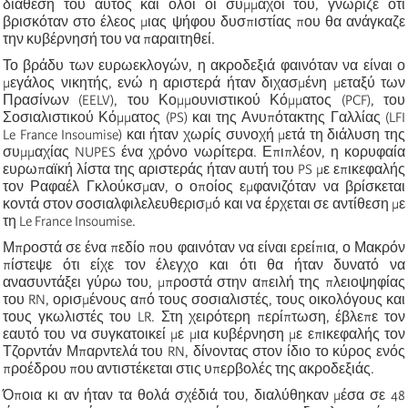
διάθεσή του αυτός και όλοι οι σύμμαχοί του, γνώριζε ότι
βρισκόταν στο έλεος μιας ψήφου δυσπιστίας που θα ανάγκαζε
την κυβέρνησή του να παραιτηθεί.
Το βράδυ των ευρωεκλογών, η ακροδεξιά φαινόταν να είναι ο
μεγάλος νικητής, ενώ η αριστερά ήταν διχασμένη μεταξύ των
Πρασίνων (EELV), του Κομμουνιστικού Κόμματος (PCF), του
Σοσιαλιστικού Κόμματος (PS) και της Ανυπότακτης Γαλλίας (LFI
Le France Insoumise) και ήταν χωρίς συνοχή μετά τη διάλυση της
συμμαχίας NUPES ένα χρόνο νωρίτερα. Επιπλέον, η κορυφαία
ευρωπαϊκή λίστα της αριστεράς ήταν αυτή του PS με επικεφαλής
τον Ραφαέλ Γκλούκσμαν, ο οποίος εμφανιζόταν να βρίσκεται
κοντά στον σοσιαλφιλελευθερισμό και να έρχεται σε αντίθεση με
τη Le France Insoumise.
Μπροστά σε ένα πεδίο που φαινόταν να είναι ερείπια, ο Μακρόν
πίστεψε ότι είχε τον έλεγχο και ότι θα ήταν δυνατό να
ανασυντάξει γύρω του, μπροστά στην απειλή της πλειοψηφίας
του RN, ορισμένους από τους σοσιαλιστές, τους οικολόγους και
τους γκωλιστές του LR. Στη χειρότερη περίπτωση, έβλεπε τον
εαυτό του να συγκατοικεί με μια κυβέρνηση με επικεφαλής τον
Τζορντάν Μπαρντελά του RN, δίνοντας στον ίδιο το κύρος ενός
προέδρου που αντιστέκεται στις υπερβολές της ακροδεξιάς.
Όποια κι αν ήταν τα θολά σχέδιά του, διαλύθηκαν μέσα σε 48