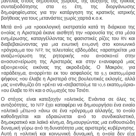
μαντίλας στους δημόσιους χώρους, της αύξησης της ηλικίας
συνταξιοδότησης στα 65 έτη, της διοργάνωσης
δημοψηφίσματος για την κατάργηση της κρατικής ιατρικής
βοήθειας για τους μετανάστες χωρίς χαρτιά κ.ο.κ.
Μετά από μια προεκλογική εκστρατεία κατά τη διάρκεια της
οποίας η Αριστερά έκανε αισθητή την παρουσία της στα μέσα
ενημέρωσης, καταγγέλλοντας τις φασιστικές ρίζες του RN και
διαβεβαιώνοντας για μια ενωτική επιμονή στο κοινωνικό
πρόγραμμα του NFP, τις τελευταίες εβδομάδες παρατηρείται μια
αναζωπύρωση της ρητορικής που αποσκοπεί στην
αποσυσπείρωση της Αριστεράς και στην επαναφορά μιας
αξιοπρεπούς εικόνας της ακροδεξιάς. Ο Μακρόν, για
παράδειγμα, απορρίπτει εκ του ασφαλούς τα 9,5 εκατομμύρια
ψήφους που έλαβε η Αριστερά στις βουλευτικές εκλογές, αλλά
μας υπενθυμίζει ότι πρέπει να «σεβαστούμε τα 10,6 εκατομμύρια»
που έλαβε το RN και ο σύμμαχός του Τσιότι.
Ο στόχος είναι κατεξοχήν πολιτικός. Ενάντια σε όλες τις
αντιξοότητες, το NFP έχει καταφέρει να δημιουργήσει ένα ενιαίο
πολιτικό μέτωπο πάνω σε ένα πρόγραμμα αλλαγής, το οποίο
καθοδηγείται και εδραιώνεται από το συνδικαλιστικό,
δημοκρατικό και λαϊκό κίνημα, δημιουργώντας μια ενθουσιώδη
δυναμική γύρω από τη δυνατότητα μιας αριστερής κυβέρνησης.
Αυτή η πολιτική και κοινωνική δυναμική, η οποία δεν είχε