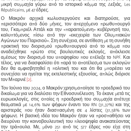
μικρή συμμαχία γύρω από το ιστορικό κόμμα της Δεξιάς, Les
Républicains, με 47 έδρες.
Ο Μακρόν αρχικά κωλυσιεργούσε και διατηρούσε, για
περισσότερο από δύο μήνες, τον απερχόμενο πρωθυπουργό
του, Γκαμπριέλ Αττάλ και την «παραιτούμενη» κυβέρνησή του,
καλυπτόμενος πίσω από την «εκεχειρία των Ολυμπιακών
Αγώνων του Παρισιού». Στη συνέχεια, σε αντίθεση με τη συνήθη
πρακτική του διορισμού πρωθυπουργού από το κόμμα που
αναδείχθηκε πρώτο στις βουλευτικές εκλογές, απέκλεισε
αμέσως τον διορισμό του υποψηφίου που επέλεξε το NPF. Και
τέλος, για να διασφαλίσει ότι παρά το αποτέλεσμα των εκλογών
δεν θα αμφισβητηθεί η πολιτική του και ότι θα μπορέσει να
συνεχίσει να ηγείται της εκτελεστικής εξουσίας, απλώς διόρισε
τον Μπαρνιέ
[2]
.
Τον Ιούνιο του 2024, ο Μακρόν χρησιμοποίησε το προεδρικό του
δικαίωμα για να διαλύσει την Εθνοσυνέλευση. Το έκανε μετά τις
ευρωεκλογές, στις οποίες η προεδρική του συμμαχία απέτυχε
θεαματικά με 14,6% των ψήφων έναντι του RN (31,37%) και της
αριστεράς που ήταν διασπασμένη σε 4 λίστες (31,58% των
ψήφων). Η βασική ιδέα του Μακρόν ήταν να προσπαθήσει να
διευρύνει την κοινοβουλευτική του πλειοψηφία ανακατεύοντας
την τράπουλα. Με, μόνο 251 από τις 577 έδρες που είχε στη