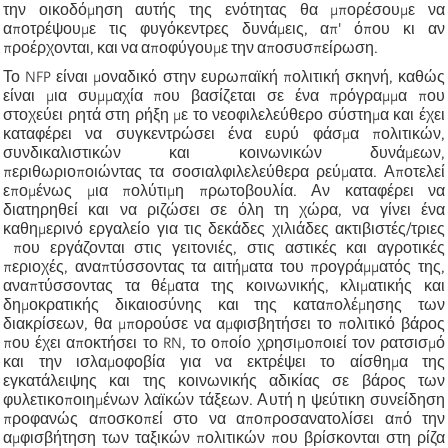
την οικοδόμηση αυτής της ενότητας θα μπορέσουμε να
αποτρέψουμε τις φυγόκεντρες δυνάμεις, απ' όπου κι αν
προέρχονται, και να αποφύγουμε την αποσυσπείρωση.
Το NFP είναι μοναδικό στην ευρωπαϊκή πολιτική σκηνή, καθώς
είναι μια συμμαχία που βασίζεται σε ένα πρόγραμμα που
στοχεύει ρητά στη ρήξη με το νεοφιλελεύθερο σύστημα και έχει
καταφέρει να συγκεντρώσει ένα ευρύ φάσμα πολιτικών,
συνδικαλιστικών και κοινωνικών δυνάμεων,
περιθωριοποιώντας τα σοσιαλφιλελεύθερα ρεύματα. Αποτελεί
επομένως μια πολύτιμη πρωτοβουλία. Αν καταφέρει να
διατηρηθεί και να ριζώσει σε όλη τη χώρα, να γίνει ένα
καθημερινό εργαλείο για τις δεκάδες χιλιάδες ακτιβιστές/τριες
που εργάζονται στις γειτονιές, στις αστικές και αγροτικές
περιοχές, αναπτύσσοντας τα αιτήματα του προγράμματός της,
αναπτύσσοντας τα θέματα της κοινωνικής, κλιματικής και
δημοκρατικής δικαιοσύνης και της καταπολέμησης των
διακρίσεων, θα μπορούσε να αμφισβητήσει το πολιτικό βάρος
που έχει αποκτήσει το RN, το οποίο χρησιμοποιεί τον ρατσισμό
και την ισλαμοφοβία για να εκτρέψει το αίσθημα της
εγκατάλειψης και της κοινωνικής αδικίας σε βάρος των
φυλετικοποιημένων λαϊκών τάξεων. Αυτή η ψεύτικη συνείδηση
προφανώς αποσκοπεί στο να αποπροσανατολίσει από την
αμφισβήτηση των ταξικών πολιτικών που βρίσκονται στη ρίζα