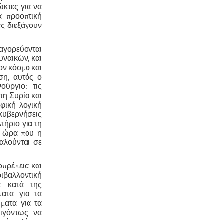
ώκτες για να
α προοπτική
ες διεξάγουν
παγορεύονται
υναικών, και
ον κόσμο και
ση, αυτός ο
ούργιο: τις
τη Συρία και
φική λογική
 κυβερνήσεις
τήριο για τη
ην ώρα που η
ταλούνται σε
οπρέπεια και
ιβαλλοντική
α κατά της
ήματα για τα
ματα για τα
ειγόντως να