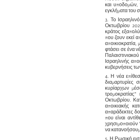
και υποδομών, 
εγκλήματα του σ
3. Το Ισραηλινό
Οκτωβρίου 2023
κράτος εξαπολύ
που ζουν εκεί α
αποικιοκρατία, 
φτάσει σε ένα ν
Παλαιστινιακο
Ισραηλινής αποι
κυβερνήσεις τω
4. Η νέα επίθε
διαμαρτυρίες 
κυρίαρχων μέσ
τρομοκρατίας"
Οκτωβρίου. Κατ
αποικιακής κα
απαράδεκτες δο
που είναι αντί
χρησιμοποιούν "
να κατανοήσουμε
5. Η Ρωσική ει