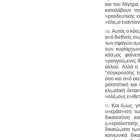
και του Νίγηρα
καταλάβουν τη
προοδευτικής ε
πόλεμο εναντίον
10. Αυτός ο κόσ
από διεθνείς συ
των σφαγών αμά
των κυρίαρχων 
κόσμος φαίνετ
προηγούμενες δε
αλλού. Αλλά η 
"σύγκρουσης τω
όσο και από εκε
ρατσιστική και
κλιματική έκτα
πολέμους επιθετ
11. Και όμως, γ
υπεράσπιση των
δικαιοσύνη κα
ιμπεριαλιστική
δικαιώματα των
κοινωνικά δικ