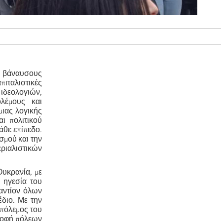
ν βάναυσους
πιταλιστικές
ιδεολογιών,
λέμους και
μιας λογικής
ι πολιτικού
άθε επίπεδο.
σμού και την
ιαλιστικών
Ουκρανία, με
 ηγεσία του
αντίον όλων
έδιο. Με την
 πόλεμος του
τροφή πόλεων