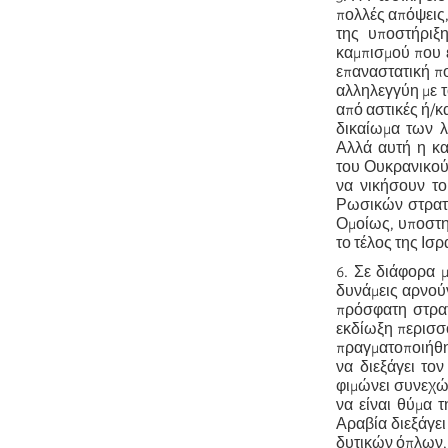
πολλές απόψεις,
της υποστήριξ
καμπισμού που ε
επαναστατική πο
αλληλεγγύη με τ
από αστικές ή/κ
δικαίωμα των λ
Αλλά αυτή η κα
του Ουκρανικού
να νικήσουν τ
Ρωσικών στρατε
Ομοίως, υποστη
το τέλος της Ισρ
6. Σε διάφορα 
δυνάμεις αρνούν
πρόσφατη στρατ
εκδίωξη περισσ
πραγματοποιήθηκ
να διεξάγει το
φιμώνει συνεχώς
να είναι θύμα 
Αραβία διεξάγει
δυτικών όπλων,