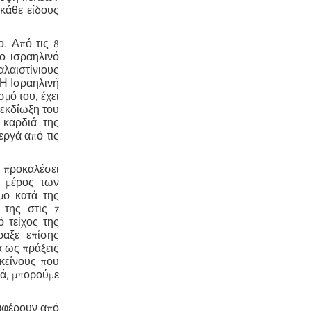
κάθε είδους
ο. Από τις 8
ο ισραηλινό
λαιστίνιους
 Η Ισραηλινή
μό του, έχει
 εκδίωξη του
 καρδιά της
εργά από τις
ι προκαλέσει
ο μέρος των
μο κατά της
 της στις 7
 τείχος της
ραξε επίσης
α ως πράξεις
εκείνους που
ρά, μπορούμε
ιαφέρουν από