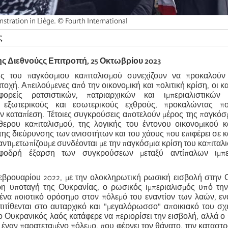
tration in Liège. © Fourth International
ς
ς Διεθνούςς Επιτροπή, 25 Οκτωβρίου 2023
εις του παγκόσμιου καπιταλισμού συνεχίζουν να προκαλού
τοχή. Απειλούμενες από την οικονομική και πολιτική κρίση, οι κα
φορείς ρατσιστικών, πατριαρχικών και ιμπεριαλιστικών 
 εξωτερικούς και εσωτερικούς εχθρούς, προκαλώντας πο
ην καταπίεση. Τέτοιες συγκρούσεις αποτελούν μέρος της παγκόσ
θερου καπιταλισμού, της λογικής του έντονου οικονομικού κα
ης διεύρυνσης των ανισοτήτων και του χάους που επιφέρει σε κ
αντιμετωπίζουμε συνδέονται με την παγκόσμια κρίση του καπιταλι
φοδρή έξαρση των συγκρούσεων μεταξύ αντίπαλων ιμπερ
Φεβρουαρίου 2022, με την ολοκληρωτική ρωσική εισβολή στην 
η υποταγή της Ουκρανίας, ο ρωσικός ιμπεριαλισμός υπό την
ένα ποιοτικό ορόσημο στον πόλεμό του εναντίον των λαών, εν
τιτίθενται στο αυταρχικό και "μεγαλόρωσσο" αποικιακό του σχ
ο Ουκρανικός λαός κατάφερε να περιορίσει την εισβολή, αλλά ο
ι έναν παρατεταμένο πόλεμο, που φέρνει τον θάνατο, την κατασ