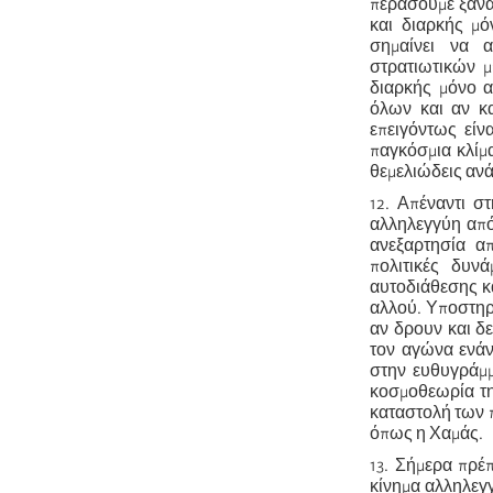
περάσουμε ξανά 
και διαρκής μό
σημαίνει να 
στρατιωτικών μ
διαρκής μόνο αν
όλων και αν κα
επειγόντως είν
παγκόσμια κλίμα
θεμελιώδεις αν
12. Απέναντι σ
αλληλεγγύη από
ανεξαρτησία απ
πολιτικές δυν
αυτοδιάθεσης κα
αλλού. Υποστηρί
αν δρουν και δε
τον αγώνα ενάν
στην ευθυγράμμ
κοσμοθεωρία της
καταστολή των 
όπως η Χαμάς.
13. Σήμερα πρέ
κίνημα αλληλεγγ