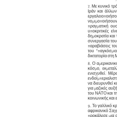
7. Με κυνικό τρ
Ιράν και άλλων
εργαλειοποιήσ
νομιμοποιήσου
πραγματική ουσ
υποκριτικές εί
δημοκρατία και
συνεργασία τους
παραβιάσεις του
του "παγκόσμι
δικτατορία στη 
8. Ο αμερικανικ
κόσμο, εκμεταλ
ενισχυθεί. Μέρ
ενδοϊμπεριαλιστ
να διευρυνθεί 
για μαζικές αυ
του ΝΑΤΟ και τη
κοινωνικής και 
9. Το γαλλικό κ
αφρικανικό Σαχ
προκάλεσε μια 