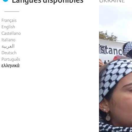
UKRAINE
Français
English
Castellano
Italiano
العربية
Deutsch
Português
ελληνικά