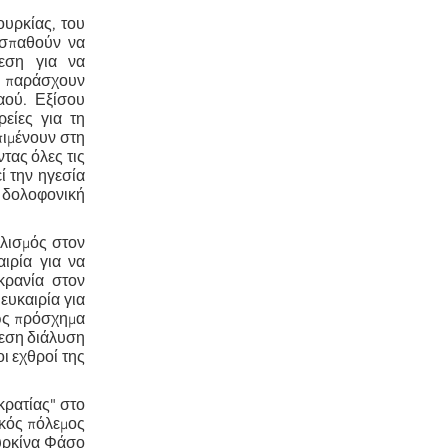
ουρκίας, του
οσπαθούν να
θεση για να
α παράσχουν
αού. Εξίσου
ρείες για τη
πιμένουν στη
τας όλες τις
ί την ηγεσία
 δολοφονική
αλισμός στον
ιρία για να
κρανία στον
ευκαιρία για
 ως πρόσχημα
μεση διάλυση
ι εχθροί της
κρατίας" στο
ικός πόλεμος
ουρκίνα Φάσο