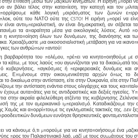
στην επίθεση μέσω των μαζικών κινημάτων. Η ειρήνη μπορεί να 
νο αν βάλει τέλος στην καταπίεση, την κατοχή και τον μιλιτ
απορρίψουμε κάθε λογική μοιράσματος των ζωνών επιρρ
πλοκ, ούτε του ΝΑΤΟ ούτε της CSTO! Η ειρήνη μπορεί να είνα
 είναι αντιιμπεριαλιστική, αν είναι δημοκρατική, αν σέβεται τ
τανέμει τα απαραίτητα μέσα για οικολογικές λύσεις. Αυτό πο
αι η κινητοποίηση όλων των δυνάμεων, της διανόησης και τ
κα. Χρειαζόμαστε μια οικοσοσιαλιστική μετάβαση για να ικανοπ
άγκες των ανθρώπων παντού!
τη βαρβαρότητα του πολέμου, πρέπει να κινητοποιηθούμε με σ
 τα κάτω, με τους λαούς που αγωνίζονται για τα δικαιώματά το
ό κυβερνήσεις, παγκόσμιες ή περιφερειακές δυνάμεις και αν
άμεις. Επιμένουμε στην οικουμενικότητα αρχών όπως το δ
ι το δικαίωμα στην αντίσταση, είτε στην Ουκρανία, είτε στην Παλα
ζουμε την αντίσταση ενάντια στους ολιγάρχες και τους καπιταλι
ν έχουμε αυταπάτες για τις αντιδραστικές και δεξιές ηγεσίες. Υ
τια στην ακραία φιλελεύθερη ατζέντα της κυβέρνησης Ζελένσκι
ισή της με τον αμερικανικό ιμπεριαλισμό. Καταδικάζουμε την 
 Χαμάς και απορρίπτουμε τις εγκληματικές τακτικές της. Δεν ξ
προοδευτικών δυνάμεων ευνόησε θρησκευτικές φονταμενταλιστι
πει να κάνουμε ό,τι μπορούμε για να κινητοποιήσουμε ένα μαζι
ύης προς τον Παλαιστινιακό λαό, μαζί με τους συμμάχους του σ