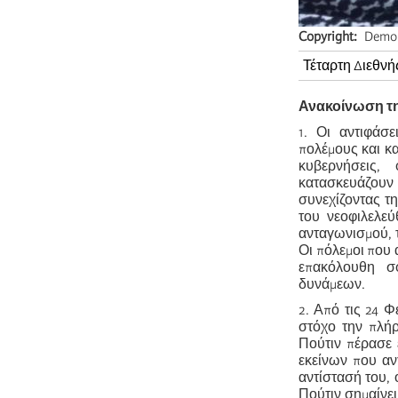
Copyright
Demons
Τέταρτη Διεθνή
Ανακοίνωση τη
1. Οι αντιφάσ
πολέμους και κα
κυβερνήσεις, 
κατασκευάζουν
συνεχίζοντας τ
του νεοφιλελεύ
ανταγωνισμού, τ
Οι πόλεμοι που 
επακόλουθη σ
δυνάμεων.
2. Από τις 24 
στόχο την πλήρ
Πούτιν πέρασε 
εκείνων που αν
αντίστασή του, 
Πούτιν σημαίνε