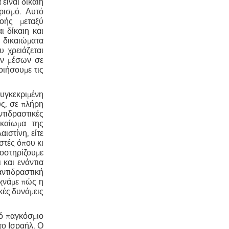
είναι δίκαιη
αρισμό. Αυτό
οής μεταξύ
ι δίκαιη και
α δικαιώματα
υ χρειάζεται
ων μέσων σε
οιήσουμε τις
υγκεκριμένη
υς, σε πλήρη
τιδραστικές
ικαίωμα της
ιστίνη, είτε
στές όπου κι
ποστηρίζουμε
 και ενάντια
αντιδραστική
εχνάμε πώς η
κές δυνάμεις
κό παγκόσμιο
το Ισραήλ. Ο