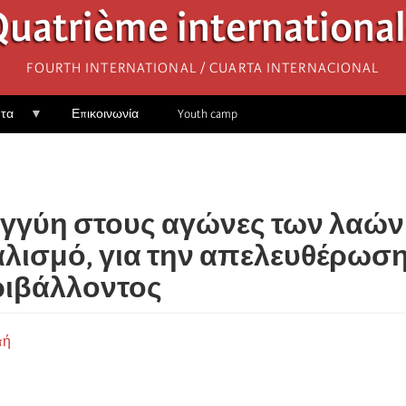
uatrième internationa
Fourth International / Cuarta Internacional
ητα
Επικοινωνία
Youth camp
γγύη στους αγώνες των λαών 
αλισμό, για την απελευθέρωση
ριβάλλοντος
πή