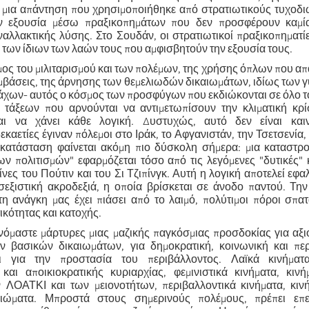
, μια απάντηση που χρησιμοποιήθηκε από στρατιωτικούς τυχοδι
ν εξουσία μέσω πραξικοπημάτων που δεν προσφέρουν καμί
ναλλακτικής λύσης. Στο Σουδάν, οι στρατιωτικοί πραξικοπηματί
 των ίδιων των λαών τους που αμφισβητούν την εξουσία τους.
μος του μιλιταρισμού και των πολέμων, της χρήσης όπλων που α
μβάσεις, της άρνησης των θεμελιωδών δικαιωμάτων, ιδίως των γ
χων- αυτός ο κόσμος των προσφύγων που εκδιώκονται σε όλο τ
τάξεων που αρνούνται να αντιμετωπίσουν την κλιματική κρί
αι να χάνει κάθε λογική. Δυστυχώς, αυτό δεν είναι καιν
καετίες έγιναν πόλεμοι στο Ιράκ, το Αφγανιστάν, την Τσετσενία, 
κατάσταση φαίνεται ακόμη πιο δύσκολη σήμερα: μια καταστρο
ν πολιτισμών" εφαρμόζεται τόσο από τις λεγόμενες "δυτικές"
ίνες του Πούτιν και του Σι Τζιπίνγκ. Αυτή η λογική αποτελεί εφαλ
 σεξιστική ακροδεξιά, η οποία βρίσκεται σε άνοδο παντού. Τ
κτη ανάγκη μας έχει πιάσει από το λαιμό, πολύτιμοι πόροι σπα
ικότητας και κατοχής.
ινόμαστε μάρτυρες μιας μαζικής παγκόσμιας προσδοκίας για αξι
 βασικών δικαιωμάτων, για δημοκρατική, κοινωνική και περ
ι για την προστασία του περιβάλλοντος. Λαϊκά κινήματ
ς και αποικιοκρατικής κυριαρχίας, φεμινιστικά κινήματα, κιν
 ΛΟΑΤΚΙ και των μειονοτήτων, περιβαλλοντικά κινήματα, κινή
αιώματα. Μπροστά στους σημερινούς πολέμους, πρέπει επ