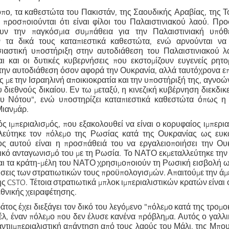
όπο, τα καθεστώτα του Πακιστάν, της Σαουδικής Αραβίας, της Τ
 προσποιούνται ότι είναι φίλοι του Παλαιστινιακού λαού. Πρ
ουν την παγκόσμια συμπάθεια για την Παλαιστινιακή υπό
ν τα δικά τους καταπιεστικά καθεστώτα, ενώ αρνούνται ν
ιαστική υποστήριξη στην αυτοδιάθεση του Παλαιστινιακού λ
ναι και οι δυτικές κυβερνήσεις που εκστομίζουν ευγενείς ρητο
 την αυτοδιάθεση όσον αφορά την Ουκρανία, αλλά ταυτόχρονα ε
 με την Ισραηλινή αποικιοκρατία και την υποστήριξή της, αγνοών
 διεθνούς δικαίου. Εν τω μεταξύ, η κινεζική κυβέρνηση διεκδικε
ου Νότου", ενώ υποστηρίζει καταπιεστικά καθεστώτα όπως η
Μιανμάρ.
ός ιμπεριαλισμός, που εξακολουθεί να είναι ο κορυφαίος ιμπερι
λεύτηκε τον πόλεμο της Ρωσίας κατά της Ουκρανίας ως ευκα
ος αυτού είναι η προσπάθειά του να εργαλειοποιήσει την Ου
ικό ανταγωνισμό του με τη Ρωσία. Το ΝΑΤΟ εκμεταλλεύτηκε την 
και τα κράτη-μέλη του ΝΑΤΟ χρησιμοποιούν τη Ρωσική εισβολή
ξήσεις των στρατιωτικών τους προϋπολογισμών. Απαιτούμε την ά
ς CSTO. Τέτοια στρατιωτικά μπλοκ ιμπεριαλιστικών κρατών είναι ο
εθνικής χειραφέτησης.
ράτος έχει διεξάγει τον δικό του λεγόμενο "πόλεμο κατά της τρομο
έλ, έναν πόλεμο που δεν έλυσε κανένα πρόβλημα. Αυτός ο γαλλ
αντιιμπεριαλιστική απάντηση από τους λαούς του Μάλι, της Μπ