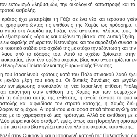
τον εκτοπισμό πληθυσμών, την οικολογική καταστροφή και τα 
τρατού εισβολής.
 κράτος έχει μετατρέψει τη Γάζα σε ένα νέο και τεράστιο γκέτ
, χρησιμοποιώντας τις επιθέσεις της Χαμάς ως πρόσχημα, τ
ει πυρά στη Λωρίδα της Γάζας, ενώ αποκόπτει πλήρως τους Πα
πό εξωτερικούς πόρους και αυξάνει τη βία και στη Δυτική Όχθη.
με επικεφαλής σήμερα τον Νετανιάχου και τον ακροδεξιό συνασπισ
έο ποιοτικό στάδιο στο σχέδιό της με στόχο την εξόντωση και την
ύ λαού από το έδαφός του. Αυτό το σχέδιο βρίσκεται στην
κιοκρατίας, είναι ένα σχέδιο ακραίας βίας που υποστηρίζεται εν
ν Ηνωμένων Πολιτειών και της Ευρωπαϊκής Ένωσης.
ση του Ισραηλινού κράτους κατά του Παλαιστινιακού λαού έχε
σε μεγάλα μέρη του κόσμου. Οι δυτικές δυνάμεις και μεγάλ
ων ενημέρωσης αποκαλούν τη νέα Ισραηλινή επίθεση "πόλε
 και απάντηση στην επίθεση της Χαμάς και των συμμάχων
ά τη διάρκεια αυτής της επίθεσης, η οποία έσπασε το φυσικό
ταστολής και αιφνιδίασε τον στρατό κατοχής, η Χαμάς διέπ
λοφονίες αμάχων. Απορρίπτουμε αποφασιστικά τέτοια εγκλήματ
θετες με το χειραφετητικό μας πρόταγμα. Αλλά σε αντίθεση με 
Δύο μέτρα και δύο σταθμά", εμείς, όπως και η Ισραηλινή αριστε
 ότι μια τέτοια βία πηγάζει από ένα πλαίσιο ακραίας καταπίεσης.
σβολή στην Ουκρανία και η Ισραηλινή κατοχή της Παλαιστίνης δ