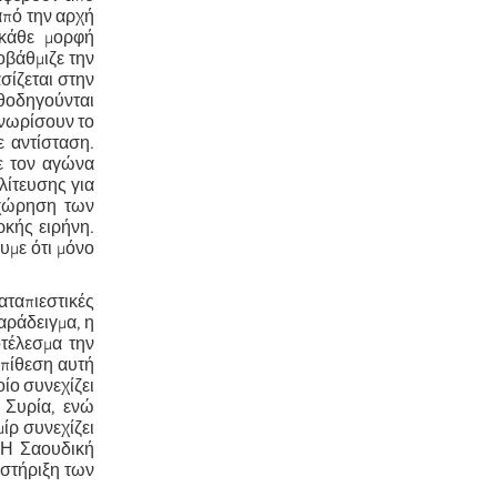
από την αρχή
 κάθε μορφή
οβάθμιζε την
σίζεται στην
αθοδηγούνται
γνωρίσουν το
 αντίσταση.
ε τον αγώνα
λίτευσης για
οχώρηση των
ρκής ειρήνη.
υμε ότι μόνο
αταπιεστικές
αράδειγμα, η
τέλεσμα την
πίθεση αυτή
ίο συνεχίζει
 Συρία, ενώ
ίρ συνεχίζει
. Η Σαουδική
οστήριξη των