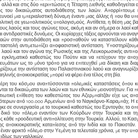
 αλλά και στις δύο περιπτώσεις η Τέταρτη Διεθνής καθοδηγείται 
ης του δικαιώματος αυτοδιάθεσης των λαών. Απορρίπτουμε
υνοεί μια ιμπεριαλιστική δύναμη έναντι μιας άλλης ή που θα υπ
λιτική σε γεωπολιτικούς υπολογισμούς. Αντίθετα, η θέση μας βα
ους λαούς και τους αγώνες τους, ακόμη και αν σήμερα οι λαοί κ
αι αντιδραστικές δυνάμεις. Οι κυρίαρχες τάξεις αρνούνται να ανα
αών στην αυτοδιάθεση και προσπαθούν να καταστείλουν κάθε
ταστολή αντιμετωπίζει αποφασιστική αντίσταση. Υποστηρίζουμ
 λαού και τον αγώνα της Ρωσικής και της Λευκορωσικής αντιπο
ο εγκληματικό καθεστώς του Πούτιν και να πετύχουν την απ
υμάτων ως το μόνο τρόπο για να επιτευχθεί μια δίκαιη και δια
ρίζουμε την αντίσταση του Παλαιστινιακού λαού και αναγνωρίζο
αηλινής αποικιοκρατίας μπορεί να φέρει ένα τέλος στη βία.
μέρη του κόσμου αναπτύσσονται πολεμικές καταστάσεις όπου κ
ται τα δικαιώματα των λαών και των εθνικών μειονοτήτων. Για π
ιωτική επίθεση του καθεστώτος του Αζερμπαϊτζάν είχε ως απο
ότερων από 100.000 Αρμενίων από το Ναγκόρνο-Καραμπάχ. Η ε
ε σε συνεργασία με το τουρκικό καθεστώς του Ερντογάν, το οπο
ν δικό του πόλεμο εναντίον των Κούρδων στην Τουρκία και τη
 κάθε προοδευτική αντιπολίτευση στην Τουρκία. Αλλού, το Κασμ
της αποικιοκρατικής καταπίεσης από την Ινδία και το Πακιστάν
 έναν φρικτό πόλεμο στην Υεμένη τα τελευταία χρόνια, με την υπ
 ιδίως των γαλλικών.