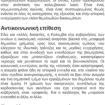
προηγούμενων κυβερνήσεων, οι οποίες έχουν προσκρούσει
στην αντίσταση του κολομβιανού λαού. Είναι ένας
νομιμοποιημένος αγώνας, είναι ένας συσσωρευμένος θυμός
ενάντια σε όλες τις καταχρήσεις της εξουσίας και στην ιστορική
υποχώρηση των πλέον θεμελιωδών δικαιωμάτων.
Αντικοινωνική επίθεση
Εδώ και πολλές δεκαετίες, η Κολομβία είχε κυβερνήσεις των
οποίων η οικονομική πολιτική αναγόταν βασικά στη μεταφορά
δημοσίου χρήματος προς τους οικονομικούς ομίλους που
ελέγχουν τις ιδιωτικές τράπεζες και τις μεγάλες επιχειρήσεις,
καθώς και στην αποδοχή των επενδύσεων της βιομηχανίας
εξορύξεων που μετατοπίζουν πληθυσμούς, καταστρέφουν
περιοχές και ρυπαίνουν το νερό και τη βιοποικιλότητα. Οι
κοινωνικές επιπτώσεις αυτής της πολιτικής ήταν καταστροφική:
η ανεργία φτάνει ήδη σε ιστορικά επίπεδα και, στο πλαίσιο του
νέου σχεδίου αναπροσαρμογής, η απειλή να βγει στην ανεργία
και ένα σημαντικό τμήμα των εργαζομένων του δημόσιου τομέα
είναι άμεση. Η χρέωση των οικογενειών, αποτέλεσμα της
κερδοσκοπίας των ακινήτων που έχει επιτραπεί από την
κυβέρνηση, είναι προφανής. Και ο κατάλογος θα μπορούσε
επεκταθεί κι άλλο, κι άλλο.