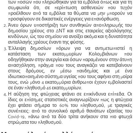
των ποσών που πληρώθηκαν για τα εμβόλια όπως και για τη
συμφωνία ότι, σε περίπτωση ασθενειών που τυχόν
προέλθουν από τα εμβόλια τα θύματα να μην μπορούν να
προσφύγουν σε δικαστικές ενέργειες για επανόρθωση.
Άνευ όρων υποστήριξη των συνθηκών αποπληρωμής του
δημοσίου χρέους στο ΔΝΤ και στις εταιρείες αξιολόγησης
κινδύνων, ώς του σημείου να ανοίξει ακόμα και η δυνατότητα
ανταλλαγής χρέους έναντι της φύσης.
Έλλειψη δημοσίων πόρων για να αντιμετωπιστεί η
κατάσταση των εκατομμυρίων Κολομβιάνων που
οδηγήθηκαν στην ανεργία και όσων παραμένουν στην άτυπη
απασχόληση, πράγμα που τους αναγκάζει να κατεβαίνουν
στους δρόμους, εν μέσω πανδημίας και με ένα
ιδιωτικοποιημένο σύστημα υγείας που τους αφήνει στη μοίρα
τους, ενώ μόνο 4 εκατομμύρια άνθρωποι έχουν εμβολιαστεί
σε έναν πληθυσμό 46 εκατομμυρίων.
Η αύξηση της φτώχειας φτάνει σε επικίνδυνα επίπεδα. Οι
ίδιες οι επίσημες στατιστικές αναγνωρίζουν πως η φτώχεια
έχει φτάσει σήμερα το 60% του πληθυσμού, με τραγικές
συνέπειες: από το συνολικό αριθμό θανάτων εξαιτίας του
Covid-19, πάνω από τα δύο τρίτα ανήκουν στα πιο φτωχά
στρώματα του πληθυσμού.