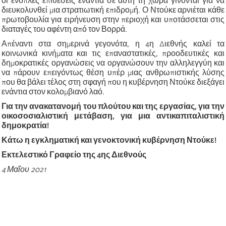
οι ένοπλες επιθέσεις ενάντια σε αυτή τη χώρα γίνονται για να
διευκολυνθεί μια στρατιωτική επιδρομή. Ο Ντούκε αρνιέται κάθε
πρωτοβουλία για ειρήνευση στην περιοχή και υποτάσσεται στις
διαταγές του αφέντη από τον Βορρά.
Απέναντι στα σημερινά γεγονότα, η 4η Διεθνής καλεί τα
κοινωνικά κινήματα και τις επαναστατικές, προοδευτικές και
δημοκρατικές οργανώσεις να οργανώσουν την αλληλεγγύη και
να πάρουν επειγόντως θέση υπέρ μιας ανθρωπιστικής λύσης
που θα βάλει τέλος στη σφαγή που η κυβέρνηση Ντούκε διεξάγει
ενάντια στον κολομβιανό λαό.
Για την ανακατανομή του πλούτου και της εργασίας, για την
οικοσοσιαλιστική μετάβαση, για μια αντικαπιταλιστική
δημοκρατία!
Κάτω η εγκληματική και γενοκτονική κυβέρνηση Ντούκε!
Εκτελεστικό Γραφείο της 4ης Διεθνούς
4 Μαΐου 2021