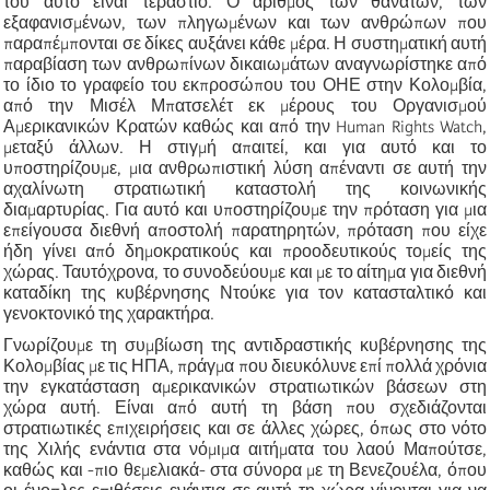
του αυτό είναι τεράστιο. Ο αριθμός των θανάτων, των
εξαφανισμένων, των πληγωμένων και των ανθρώπων που
παραπέμπονται σε δίκες αυξάνει κάθε μέρα. Η συστηματική αυτή
παραβίαση των ανθρωπίνων δικαιωμάτων αναγνωρίστηκε από
το ίδιο το γραφείο του εκπροσώπου του ΟΗΕ στην Κολομβία,
από την Μισέλ Μπατσελέτ εκ μέρους του Οργανισμού
Αμερικανικών Κρατών καθώς και από την Human Rights Watch,
μεταξύ άλλων. Η στιγμή απαιτεί, και για αυτό και το
υποστηρίζουμε, μια ανθρωπιστική λύση απέναντι σε αυτή την
αχαλίνωτη στρατιωτική καταστολή της κοινωνικής
διαμαρτυρίας. Για αυτό και υποστηρίζουμε την πρόταση για μια
επείγουσα διεθνή αποστολή παρατηρητών, πρόταση που είχε
ήδη γίνει από δημοκρατικούς και προοδευτικούς τομείς της
χώρας. Ταυτόχρονα, το συνοδεύουμε και με το αίτημα για διεθνή
καταδίκη της κυβέρνησης Ντούκε για τον κατασταλτικό και
γενοκτονικό της χαρακτήρα.
Γνωρίζουμε τη συμβίωση της αντιδραστικής κυβέρνησης της
Κολομβίας με τις ΗΠΑ, πράγμα που διευκόλυνε επί πολλά χρόνια
την εγκατάσταση αμερικανικών στρατιωτικών βάσεων στη
χώρα αυτή. Είναι από αυτή τη βάση που σχεδιάζονται
στρατιωτικές επιχειρήσεις και σε άλλες χώρες, όπως στο νότο
της Χιλής ενάντια στα νόμιμα αιτήματα του λαού Μαπούτσε,
καθώς και -πιο θεμελιακά- στα σύνορα με τη Βενεζουέλα, όπου