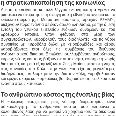
η στρατιωτικοποίηση της κοινωνίας
Άμεσα, η επείγουσα και αλληλέγγυα ενεργητικότητα πρέπει να
μπορέσει να σταματήσει τη σφαγή που η εθνική αστυνομία και το
επίλεκτο σώμα της, η Μοίρα αντιμετώπισης ταραχών -ESMAD-,
διεξάγουν τώρα ενάντια σε έναν άοπλο πληθυσμό, με την άμεση
εντολή του γενικού επιτελείου ενόπλων δυνάμεων και του
προέδρου Ντούκε. Όταν φτάνουν στα μέρη των
συγκεντρώσεων, πυροβολούν τους διαδηλωτές και τις γύρω
συνοικίες με πυροβόλα όπλα, με χειροβομβίδες και αέρια,
παραβιάζοντας έτσι όλες τις συμβάσεις του διεθνούς
ανθρωπιστικού δικαίου. Επιπλέον, συλλαμβάνουν ανθρώπους,
κυρίως νέους και τους βάζουν σε αυτοκίνητα, επίσημα ή χωρίς
διακριτικά, και μετά εξαφανίζονται. Στις 3 Μαΐου, μέσα στη νύχτα,
στις συνοικίες του Κάλι -στην πόλη που είχε τις μεγαλύτερες
διαδηλώσεις-, πολιόρκησαν την ίδια την πόλη, πυροβολούσαν
και έριξαν ακόμα και πυρπολικές βόμβες από επίσημα ελικόπτερα
ενάντια στους κατοίκους.
Το ανθρώπινο κόστος της ένοπλης βίας
Η πολεμική μεταχείριση μιας νόμιμης διαμαρτυρίας είναι
αδικαιολόγητη. Το ανθρώπινο κόστος που πληρώνει ο
κολομβιανός λαός για να μπορεί να χρησιμοποιεί το δικαίωμά