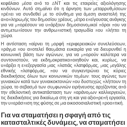
κεφάλαιο μέσα από το ΔΝΤ και τις εταιρείες αξιολόγησης
κινδύνων. Αυτό σημαίνει ότι η άρνηση των μεταρρυθμίσεων
πρέπει να συνδεθεί με το σύνθημα για άμεση αναστολή της
αποπληρωμής του δημοσίου χρέους, μέτρο επείγουσας ανάγκης
για να μπορέσουν να υπάρξουν δημοσιονομικοί πόροι που να
αντιμετωπίσουν την ανθρωπιστική τραγωδία που πλήττει τη
χώρα.
Η αντίσταση παίρνει τη μορφή περιφερειακών συνελεύσεων,
πράγμα που αποτελεί θαυμάσια ευκαιρία για να διευρυνθεί η
κοινωνική βάση των αγώνων, για να μπορούν καλύτερα να
συντονιστούν, να εκδημοκρατικοποιηθούν και, κυρίως, να
υπάρξει η επεξεργασία μιας πλατιάς πλατφόρμας, μιας μεγάλης
εθνικής πλατφόρμας, που να συγκεντρώνει τις κύριες
διεκδικήσεις όλων των κοινωνικών τομέων: τους αγώνες των
γυναικών κατά των γυναικοκτονιών που δυστυχώς πλήττουν τη
χώρα, το σεβασμό των συμφωνιών ειρήνευσης αρχίζοντας από
την εθελοντική αντικατάσταση των παράνομων καλλιεργειών,
τις διεκδικήσεις για δικαίωμα στη γη και για αξιοπρεπή εργασία,
την υπεράσπιση της φύσης σε μια οικοσοσιαλιστική προοπτική.
Για να σταματήσει η σφαγή από τις
κατασταλτικές δυνάμεις, να σταματήσει