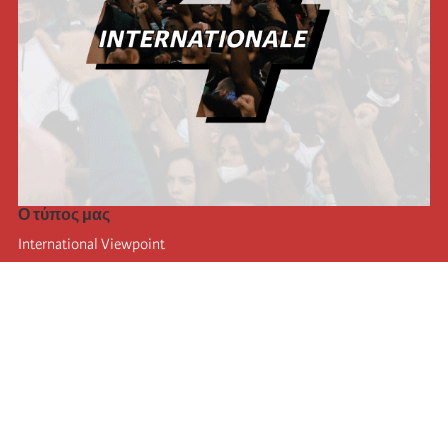
Ο τύπος μας
International Viewpoint
Punto de vista internacional
Inprecor
Facebook
Twitter
Η Διεθνής
Τελευταίο συνέδριο της Διεθνούς
Ανακοινώσεις του Εκτελεστικού Γραφείου