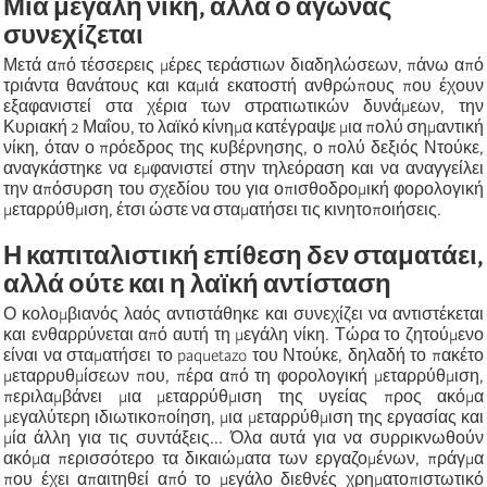
Μια μεγάλη νίκη, αλλά ο αγώνας
συνεχίζεται
Μετά από τέσσερεις μέρες τεράστιων διαδηλώσεων, πάνω από
τριάντα θανάτους και καμιά εκατοστή ανθρώπους που έχουν
εξαφανιστεί στα χέρια των στρατιωτικών δυνάμεων, την
Κυριακή 2 Μαΐου, το λαϊκό κίνημα κατέγραψε μια πολύ σημαντική
νίκη, όταν ο πρόεδρος της κυβέρνησης, ο πολύ δεξιός Ντούκε,
αναγκάστηκε να εμφανιστεί στην τηλεόραση και να αναγγείλει
την απόσυρση του σχεδίου του για οπισθοδρομική φορολογική
μεταρρύθμιση, έτσι ώστε να σταματήσει τις κινητοποιήσεις.
Η καπιταλιστική επίθεση δεν σταματάει,
αλλά ούτε και η λαϊκή αντίσταση
Ο κολομβιανός λαός αντιστάθηκε και συνεχίζει να αντιστέκεται
και ενθαρρύνεται από αυτή τη μεγάλη νίκη. Τώρα το ζητούμενο
είναι να σταματήσει το paquetazo του Ντούκε, δηλαδή το πακέτο
μεταρρυθμίσεων που, πέρα από τη φορολογική μεταρρύθμιση,
περιλαμβάνει μια μεταρρύθμιση της υγείας προς ακόμα
μεγαλύτερη ιδιωτικοποίηση, μια μεταρρύθμιση της εργασίας και
μία άλλη για τις συντάξεις... Όλα αυτά για να συρρικνωθούν
ακόμα περισσότερο τα δικαιώματα των εργαζομένων, πράγμα
που έχει απαιτηθεί από το μεγάλο διεθνές χρηματοπιστωτικό