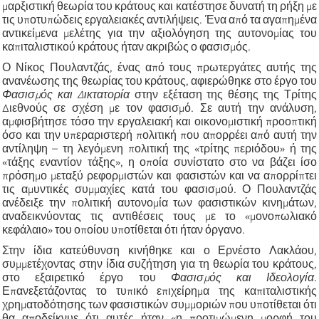
μαρξιστική θεωρία του κράτους και κατέστησε δυνατή τη ρήξη με
τις υποτυπώδεις εργαλειακές αντιλήψεις. Ένα από τα αγαπημένα
αντικείμενα μελέτης για την αξιολόγηση της αυτονομίας του
καπιταλιστικού κράτους ήταν ακριβώς ο φασισμός.
Ο Νίκος Πουλαντζάς, ένας από τους πρωτεργάτες αυτής της
ανανέωσης της θεωρίας του κράτους, αφιερώθηκε στο έργο του
Φασισμός και Δικτατορία
στην εξέταση της θέσης της Τρίτης
Διεθνούς σε σχέση με τον φασισμό. Σε αυτή την ανάλυση,
αμφισβήτησε τόσο την εργαλειακή και οικονομιστική προοπτική
όσο και την υπεραριστερή πολιτική που απορρέει από αυτή την
αντίληψη – τη λεγόμενη πολιτική της «τρίτης περιόδου» ή της
«τάξης εναντίον τάξης», η οποία συνίστατο στο να βάζει ίσο
πρόσημο μεταξύ ρεφορμιστών και φασιστών και να απορρίπτει
τις αμυντικές συμμαχίες κατά του φασισμού. Ο Πουλαντζάς
ανέδειξε την πολιτική αυτονομία των φασιστικών κινημάτων,
αναδεικνύοντας τις αντιθέσεις τους με το «μονοπωλιακό
κεφάλαιο» του οποίου υποτίθεται ότι ήταν όργανο.
Στην ίδια κατεύθυνση κινήθηκε και ο Ερνέστο Λακλάου,
συμμετέχοντας στην ίδια συζήτηση για τη θεωρία του κράτους,
στο εξαιρετικό έργο του
Φασισμός και Ιδεολογία
.
Επανεξετάζοντας το τυπικό επιχείρημα της καπιταλιστικής
χρηματοδότησης των φασιστικών συμμοριών που υποτίθεται ότι
θα αποδείκνυε ότι αυτές ήταν «η προτιμώμενη μορφή του