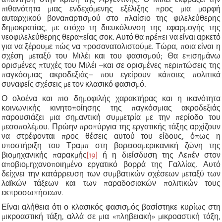
πιθανότητα μιας ενδεχόμενης εξέλιξης προς μια μορφή
αυταρχικού βοναπαρτισμού στο πλαίσιο της φιλελεύθερης
δημοκρατίας, με στόχο τη διευκόλυνση της εφαρμογής της
νεοφιλελεύθερης θεραπείας σοκ. Αυτό θα πρέπει να είναι αρκετό
για να ξέρουμε πώς να προσανατολιστούμε. Τώρα, ποια είναι η
σχέση μεταξύ του Μιλέι και του φασισμού; Θα επισημάνω
ορισμένες πτυχές του Μιλέι –και σε ορισμένες περιπτώσεις της
παγκόσμιας ακροδεξιάς– που εγείρουν κάποιες πολιτικά
συναφείς σχέσεις με τον κλασικό φασισμό.
Ο ολοένα και πιο δημοφιλής χαρακτήρας και η ικανότητα
κοινωνικής κινητοποίησης της παγκόσμιας ακροδεξιάς
παρουσιάζει μια σημαντική συμμετρία με την περίοδο του
μεσοπολέμου. Πρώην προπύργια της εργατικής τάξης αρχίζουν
να στρέφονται προς θέσεις αυτού του είδους, όπως η
υποστήριξη του Τραμπ στη βορειοαμερικανική ζώνη της
βιομηχανικής παρακμής
[19]
ή η διείσδυση της Λεπέν στον
αποβιομηχανοποιημένο εργατικό βορρά της Γαλλίας. Αυτό
δείχνει την κατάρρευση των συμβατικών σχέσεων μεταξύ των
λαϊκών τάξεων και των παραδοσιακών πολιτικών τους
εκπροσωπήσεων.
Είναι αλήθεια ότι ο κλασικός φασισμός βασίστηκε κυρίως στη
μικροαστική τάξη, αλλά σε μια «πληβειακή» μικροαστική τάξη,