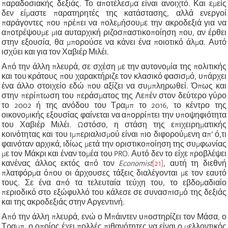
παραδοσιακής δεξιάς. Το αποτέλεσμα είναι ανοιχτό. Και εμείς
δεν είμαστε παρατηρητές της κατάστασης, αλλά ενεργοί
παράγοντες που πρέπει να πολεμήσουμε την ακροδεξιά για να
αποτρέψουμε μια αυταρχική ριζοσπαστικοποίηση που, αν έρθει
στην εξουσία, θα μπορούσε να κάνει ένα ποιοτικό άλμα. Αυτό
ισχύει και για τον Χαβιέρ Μιλέι.
Από την άλλη πλευρά, σε σχέση με την αυτονομία της πολιτικής
και του κράτους που χαρακτήριζε τον κλασικό φασισμό, υπάρχει
ένα άλλο στοιχείο εδώ που αξίζει να συμπληρωθεί. Όπως και
στην περίπτωση του περάσματος της Λεπέν στον δεύτερο γύρο
το 2002 ή της ανόδου του Τραμπ το 2016, το κέντρο της
οικονομικής εξουσίας φαίνεται να απορρίπτει την υποψηφιότητα
του Χαβιέρ Μιλέι. Ωστόσο, η στάση της επιχειρηματικής
κοινότητας και του ιμπεριαλισμού είναι πιο διφορούμενη απ’ ό,τι
φαινόταν αρχικά, ιδίως μετά την οριστικοποίηση της συμφωνίας
με τον Μάκρι και έναν τομέα του PRO. Αυτό δεν το είχε προβλέψει
κανένας άλλος εκτός από τον
Economist
[21]
, αυτή τη διεθνή
πλατφόρμα όπου οι άρχουσες τάξεις διαλέγονται με τον εαυτό
τους. Σε ένα από τα τελευταία τεύχη του, το εβδομαδιαίο
περιοδικό στο εξώφυλλό του κάλεσε σε συνασπισμό της δεξιάς
και της ακροδεξιάς στην Αργεντινή.
Από την άλλη πλευρά, ενώ ο Μπάιντεν υποστηρίζει τον Μάσα, ο
Τραμπ, ο οποίος έχει πολλές πιθανότητες να είναι ο μελλοντικός