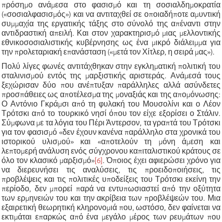
πρόσημο ανάμεσα στο φασισμό και τη σοσιαλδημοκρατία
(«σοσιαλφασισμός») και να αντιταχθεί σε οποιαδήποτε αμυντική
συμμαχία της εργατικής τάξης στο σύνολό της απέναντι στην
αντιδραστική απειλή. Και στον χαρακτηρισμό μιας μελλοντικής
εθνικοσοσιαλιστικής κυβέρνησης ως ένα μικρό διάλειμμα για
την προλεταριακή επανάσταση («μετά τον Χίτλερ, η σειρά μας»).
Πολύ λίγες φωνές αντιτάχθηκαν στην εγκληματική πολιτική του
σταλινισμού εντός της μαρξιστικής αριστεράς. Ανάμεσά τους
ξεχώρισαν δύο που ανέπτυξαν παράλληλες αλλά ασύνδετες
προσπάθειες ως αποτέλεσμα της μοναξιάς και της απομόνωσης:
Ο Αντόνιο Γκράμσι από τη φυλακή του Μουσολίνι και ο Λέον
Τρότσκι από το τουρκικό νησί όπου τον είχε εξορίσει ο Στάλιν.
Σύμφωνα με τα λόγια του Πέρι Άντερσον, τα γραπτά του Τρότσκι
για τον φασισμό «δεν έχουν κανένα παράλληλο στα χρονικά του
ιστορικού υλισμού» και «αποτελούν τη μόνη άμεση και
λεπτομερή ανάλυση ενός σύγχρονου καπιταλιστικού κράτους σε
όλο τον κλασικό μαρξισμό»
[6]
. Όποιος έχει αφιερώσει χρόνο για
να διερευνήσει τις αναλύσεις, τις προειδοποιήσεις, τις
προβλέψεις και τις πολιτικές υποδείξεις του Τρότσκι εκείνη την
περίοδο, δεν μπορεί παρά να εντυπωσιαστεί από την οξύτητα
των ερμηνειών του και την ακρίβεια των προβλέψεών του. Μια
εξαιρετική θεωρητική κληρονομιά που, ωστόσο, δεν φαίνεται να
εκτιμάται επαρκώς από ένα μεγάλο μέρος των ρευμάτων που