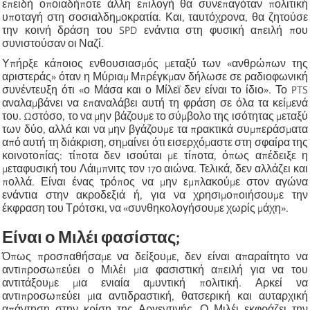
επειδή οποιαδήποτε άλλη επιλογή θα συνεπαγόταν πολιτική
υποταγή στη σοσιαλδημοκρατία. Και, ταυτόχρονα, θα ζητούσε
την κοινή δράση του SPD ενάντια στη φυσική απειλή που
συνιστούσαν οι Ναζί.
Υπήρξε κάποιος ενθουσιασμός μεταξύ των «ανθρώπων της
αριστεράς» όταν η Μύριαμ Μπρέγκμαν δήλωσε σε ραδιοφωνική
συνέντευξη ότι «ο Μάσα και ο Μίλεϊ δεν είναι το ίδιο». Το PTS
αναλαμβάνει να επαναλάβει αυτή τη φράση σε όλα τα κείμενά
του. Ωστόσο, το να μην βάζουμε το σύμβολο της ισότητας μεταξύ
των δύο, αλλά και να μην βγάζουμε τα πρακτικά συμπεράσματα
από αυτή τη διάκριση, σημαίνει ότι εισερχόμαστε στη σφαίρα της
κοινοτοπίας: τίποτα δεν ισούται με τίποτα, όπως απέδειξε η
μεταφυσική του Λάιμπνιτς τον 17ο αιώνα. Τελικά, δεν αλλάζει και
πολλά. Είναι ένας τρόπος να μην εμπλακούμε στον αγώνα
ενάντια στην ακροδεξιά ή, για να χρησιμοποιήσουμε την
έκφραση του Τρότσκι, να «συνθηκολογήσουμε χωρίς μάχη».
Είναι ο Μιλέι φασίστας;
Όπως προσπαθήσαμε να δείξουμε, δεν είναι απαραίτητο να
αντιπροσωπεύει ο Μιλέι μια φασιστική απειλή για να του
αντιτάξουμε μια ενιαία αμυντική πολιτική. Αρκεί να
αντιπροσωπεύει μια αντιδραστική, θατσερική και αυταρχική
απάντηση στην κρίση της Αργεντινής. Ο Μιλέι εκφράζει την