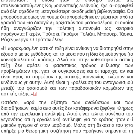
σταλινοκρατούμενης Κομμουνιστικής Διεθνούς, έχει απορριφθεί
από όλη σχεδόν τη μεταγενέστερη ακαδημαϊκή βιβλιογραφία. Θα
μπορούσαμε όμως να πούμε ότι απορρίφθηκε εν μέρει και από τα
γραπτά των πιο διαυγών μαρξιστών του μεσοπολέμου, οι οποίοι
ήδη αναγνώριζαν την πολιτική αυτονομία ως κεντρικό
παράγοντα: Γκερέν, Τρότσκι, Γκράμσι, Τολιάτι, Μπάουερ, Τάσκα,
Ρόζενμπεργκ. Ο Τρότσκι έλεγε:
«Η παρακμασμένη αστική τάξη είναι ανίκανη να διατηρηθεί στην
εξουσία με τις μεθόδους και τα μέσα που η ίδια δημιούργησε (το
κοινοβουλευτικό κράτος). Αλλά και στην καθεστηκυία αστική
τάξη δεν αρέσει ο φασιστικός τρόπος επίλυσης των
προβλημάτων της, γιατί οι συγκρούσεις και οι ταραχές, αν και
είναι προς το συμφέρον της αστικής κοινωνίας, ενέχουν και
κινδύνους γι’ αυτήν. Αυτή είναι η προέλευση του ανταγωνισμού
μεταξύ του φασισμού και των παραδοσιακών κομμάτων της
αστικής τάξης.»
[3]
Ωστόσο, παρά την οξύτητα των αναλύσεων και των
διαισθήσεων, καμία από αυτές δεν κατάφερε να ξεφύγει πλήρως
από την εργαλειακή αντίληψη. Αυτό είναι τελικά συνέπεια του
γεγονότος ότι η εργαλειακή αντίληψη για το κράτος ήταν επί
μακρόν ηγεμονική στον μαρξισμό. Μόλις στη δεκαετία του 1970
υπήρξε μια θεωρητική συζήτηση που προήγαγε σημαντικά τη