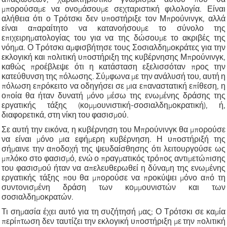
μπορούσαμε να ονομάσουμε σεχταριστική φιλολογία. Είναι
αλήθεια ότι ο Τρότσκι δεν υποστήριξε τον Μπρούνινγκ, αλλά
είναι απαραίτητο να κατανοήσουμε το σύνολο της
επιχειρηματολογίας του για να της δώσουμε το ακριβές της
νόημα. Ο Τρότσκι αμφισβήτησε τους Σοσιαλδημοκράτες για την
εκλογική και πολιτική υποστήριξη της κυβέρνησης Μπρούνινγκ,
καθώς προέβλεψε ότι η κατάσταση εξελισσόταν προς την
κατεύθυνση της πόλωσης. Σύμφωνα με την ανάλυσή του, αυτή η
πόλωση επρόκειτο να οδηγήσει σε μια επαναστατική επίθεση, η
οποία θα ήταν δυνατή μόνο μέσω της ενωμένης δράσης της
εργατικής τάξης (κομμουνιστική-σοσιαλδημοκρατική), ή,
διαφορετικά, στη νίκη του φασισμού.
Σε αυτή την εικόνα, η κυβέρνηση του Μπρούνινγκ θα μπορούσε
να είναι μόνο μια εφήμερη κυβέρνηση. Η υποστήριξή της
σήμαινε την αποδοχή της ψευδαίσθησης ότι λειτουργούσε ως
μπλόκο στο φασισμό, ενώ ο πραγματικός τρόπος αντιμετώπισης
του φασισμού ήταν να απελευθερωθεί η δύναμη της ενωμένης
εργατικής τάξης που θα μπορούσε να προκύψει μόνο από τη
συντονισμένη δράση των κομμουνιστών και των
σοσιαλδημοκρατών.
Τι σημασία έχει αυτό για τη συζήτησή μας; Ο Τρότσκι σε καμία
περίπτωση δεν ταυτίζει την εκλογική υποστήριξη με την πολιτική