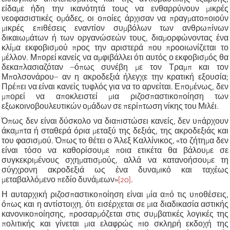
είδαμε ήδη την ικανότητά τους να ενθαρρύνουν μικρές
νεοφασιστικές ομάδες, οι οποίες άρχισαν να πραγματοποιούν
μικρές επιθέσεις εναντίον συμβόλων των ανθρωπίνων
δικαιωμάτων ή των οργανώσεών τους, διαμορφώνοντας ένα
κλίμα εκφοβισμού προς την αριστερά που προοιωνίζεται το
μέλλον. Μπορεί κανείς να αμφιβάλλει ότι αυτός ο εκφοβισμός θα
δεκαπλασιαζόταν –όπως συνέβη με τον Τραμπ και τον
Μπολσονάρου– αν η ακροδεξιά ήλεγχε την κρατική εξουσία;
Πρέπει να είναι κανείς τυφλός για να το αρνείται. Επομένως, δεν
μπορεί να αποκλειστεί μια ριζοσπαστικοποίηση των
εξωκοινοβουλευτικών ομάδων σε περίπτωση νίκης του Μιλέι.
Όπως δεν είναι δύσκολο να διαπιστώσει κανείς, δεν υπάρχουν
άκαμπτα ή σταθερά όρια μεταξύ της δεξιάς, της ακροδεξιάς και
του φασισμού. Όπως το θέτει ο Άλεξ Καλλίνικος, «το ζήτημα δεν
είναι τόσο να καθορίσουμε ποια ετικέτα θα βάλουμε σε
συγκεκριμένους σχηματισμούς, αλλά να κατανοήσουμε τη
σύγχρονη ακροδεξιά ως ένα δυναμικό και ταχέως
μεταβαλλόμενο πεδίο δυνάμεων»
[20]
.
Η αυταρχική ριζοσπαστικοποίηση είναι μία από τις υποθέσεις,
όπως και η αντίστοιχη, ότι εισέρχεται σε μια διαδικασία αστικής
κανονικοποίησης, προσαρμόζεται στις συμβατικές λογικές της
πολιτικής και γίνεται μια ελαφρώς πιο σκληρή εκδοχή της