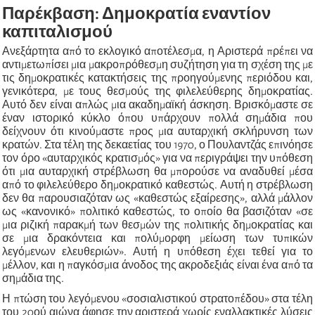
Παρέκβαση: Δημοκρατία εναντίον
καπιταλισμού
Ανεξάρτητα από το εκλογικό αποτέλεσμα, η Αριστερά πρέπει να
αντιμετωπίσει μια μακροπρόθεσμη συζήτηση για τη σχέση της με
τις δημοκρατικές κατακτήσεις της προηγούμενης περιόδου και,
γενικότερα, με τους θεσμούς της φιλελεύθερης δημοκρατίας.
Αυτό δεν είναι απλώς μια ακαδημαϊκή άσκηση. Βρισκόμαστε σε
έναν ιστορικό κύκλο όπου υπάρχουν πολλά σημάδια που
δείχνουν ότι κινούμαστε προς μια αυταρχική σκλήρυνση των
κρατών. Στα τέλη της δεκαετίας του 1970, ο Πουλαντζάς επινόησε
τον όρο «αυταρχικός κρατισμός» για να περιγράψει την υπόθεση
ότι μια αυταρχική στρέβλωση θα μπορούσε να αναδυθεί μέσα
από το φιλελεύθερο δημοκρατικό καθεστώς. Αυτή η στρέβλωση
δεν θα παρουσιαζόταν ως «καθεστώς εξαίρεσης», αλλά μάλλον
ως «κανονικό» πολιτικό καθεστώς, το οποίο θα βασιζόταν «σε
μια ριζική παρακμή των θεσμών της πολιτικής δημοκρατίας και
σε μια δρακόντεια και πολύμορφη μείωση των τυπικών
λεγόμενων ελευθεριών». Αυτή η υπόθεση έχει τεθεί για το
μέλλον, και η παγκόσμια άνοδος της ακροδεξιάς είναι ένα από τα
σημάδια της.
Η πτώση του λεγόμενου «σοσιαλιστικού στρατοπέδου» στα τέλη
του 20ού αιώνα άφησε την αριστερά χωρίς εναλλακτικές λύσεις