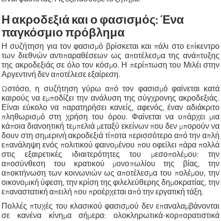
Η ακροδεξιά και ο φασισμός: Ένα
παγκόσμιο πρόβλημα
Η συζήτηση για τον φασισμό βρίσκεται και πάλι στο επίκεντρο
των διεθνών αντιπαραθέσεων ως αποτέλεσμα της ανάπτυξης
της ακροδεξιάς σε όλο τον κόσμο. Η περίπτωση του Μιλέι στην
Αργεντινή δεν αποτέλεσε εξαίρεση.
Ωστόσο, η συζήτηση γύρω από τον φασισμό φαίνεται κατά
καιρούς να εμποδίζει την ανάλυση της σύγχρονης ακροδεξιάς.
Είναι εύκολο να παρατηρήσει κανείς, αφενός, έναν αδιάκριτο
πληθωρισμό στη χρήση του όρου. Φαίνεται να υπάρχει μια
κάποια διανοητική τεμπελιά μεταξύ εκείνων που δεν μπορούν να
δουν στη σημερινή ακροδεξιά τίποτα περισσότερο από την απλή
επανάληψη ενός πολιτικού φαινομένου που οφείλει πάρα πολλά
στις εξαιρετικές ιδιαιτερότητες του μεσοπολέμου: την
αποσύνθεση του κρατικού μονοπωλίου της βίας, την
αποκτήνωση των κοινωνιών ως αποτέλεσμα του πολέμου, την
οικονομική ύφεση, την κρίση της φιλελεύθερης δημοκρατίας, την
επαναστατική απειλή που προέρχεται από την εργατική τάξη.
Πολλές πτυχές του κλασικού φασισμού δεν επαναλαμβάνονται
σε κανένα κίνημα σήμερα: ολοκληρωτικά-κορπορατιστικά