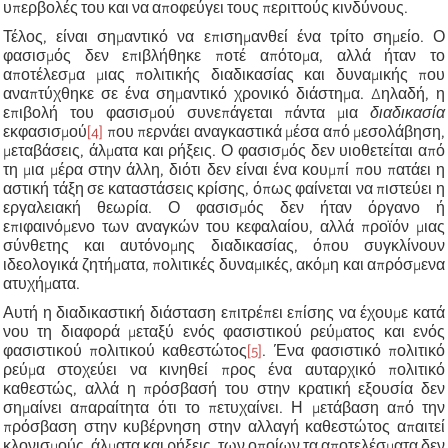
υπερβολές του και να αποφεύγει τους περιττούς κινδύνους.
Τέλος, είναι σημαντικό να επισημανθεί ένα τρίτο σημείο. Ο
φασισμός δεν επιβλήθηκε ποτέ απότομα, αλλά ήταν το
αποτέλεσμα μιας πολιτικής διαδικασίας και δυναμικής που
αναπτύχθηκε σε ένα σημαντικό χρονικό διάστημα. Δηλαδή, η
επιβολή του φασισμού συνεπάγεται πάντα μια
διαδικασία
εκφασισμού
[4]
που περνάει αναγκαστικά μέσα από μεσολάβηση,
μεταβάσεις, άλματα και ρήξεις. Ο φασισμός δεν υιοθετείται από
τη μια μέρα στην άλλη, διότι δεν είναι ένα κουμπί που πατάει η
αστική τάξη σε καταστάσεις κρίσης, όπως φαίνεται να πιστεύει η
εργαλειακή θεωρία. Ο φασισμός δεν ήταν όργανο ή
επιφαινόμενο των αναγκών του κεφαλαίου, αλλά προϊόν μιας
σύνθετης και αυτόνομης διαδικασίας, όπου συγκλίνουν
ιδεολογικά ζητήματα, πολιτικές δυναμικές, ακόμη και απρόσμενα
ατυχήματα.
Αυτή η διαδικαστική διάσταση επιτρέπει επίσης να έχουμε κατά
νου τη διαφορά μεταξύ ενός φασιστικού ρεύματος και ενός
φασιστικού πολιτικού καθεστώτος
[5]
. Ένα φασιστικό πολιτικό
ρεύμα στοχεύει να κινηθεί προς ένα αυταρχικό πολιτικό
καθεστώς, αλλά η πρόσβασή του στην κρατική εξουσία δεν
σημαίνει απαραίτητα ότι το πετυχαίνει. Η μετάβαση από την
πρόσβαση στην κυβέρνηση στην αλλαγή καθεστώτος απαιτεί
κλονισμούς, άλματα και ρήξεις, των οποίων τα αποτελέσματα δεν