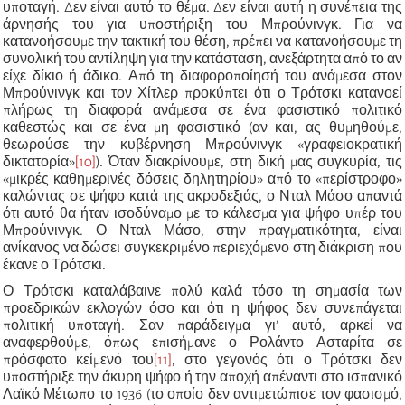
υποταγή. Δεν είναι αυτό το θέμα. Δεν είναι αυτή η συνέπεια της
άρνησής του για υποστήριξη του Μπρούνινγκ. Για να
κατανοήσουμε την τακτική του θέση, πρέπει να κατανοήσουμε τη
συνολική του αντίληψη για την κατάσταση, ανεξάρτητα από το αν
είχε δίκιο ή άδικο. Από τη διαφοροποίησή του ανάμεσα στον
Μπρούνινγκ και τον Χίτλερ προκύπτει ότι ο Τρότσκι κατανοεί
πλήρως τη διαφορά ανάμεσα σε ένα φασιστικό πολιτικό
καθεστώς και σε ένα μη φασιστικό (αν και, ας θυμηθούμε,
θεωρούσε την κυβέρνηση Μπρούνινγκ «γραφειοκρατική
δικτατορία»
[10]
). Όταν διακρίνουμε, στη δική μας συγκυρία, τις
«μικρές καθημερινές δόσεις δηλητηρίου» από το «περίστροφο»
καλώντας σε ψήφο κατά της ακροδεξιάς, ο Νταλ Μάσο απαντά
ότι αυτό θα ήταν ισοδύναμο με το κάλεσμα για ψήφο υπέρ του
Μπρούνινγκ. Ο Νταλ Μάσο, στην πραγματικότητα, είναι
ανίκανος να δώσει συγκεκριμένο περιεχόμενο στη διάκριση που
έκανε ο Τρότσκι.
Ο Τρότσκι καταλάβαινε πολύ καλά τόσο τη σημασία των
προεδρικών εκλογών όσο και ότι η ψήφος δεν συνεπάγεται
πολιτική υποταγή. Σαν παράδειγμα γι’ αυτό, αρκεί να
αναφερθούμε, όπως επισήμανε ο Ρολάντο Ασταρίτα σε
πρόσφατο κείμενό του
[11]
, στο γεγονός ότι ο Τρότσκι δεν
υποστήριξε την άκυρη ψήφο ή την αποχή απέναντι στο ισπανικό
Λαϊκό Μέτωπο το 1936 (το οποίο δεν αντιμετώπισε τον φασισμό,