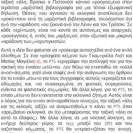
ταξική πάλη; Βρίσκει ο Πιστονέσι κάποιο προηγούμενο στην
τεράστια μαρξιστική βιβλιογραφία για μια τέτοια εξωφρενική
δήλωση; Θέσεις που αγνοούν το εκλογικό αποτέλεσμα δεν
προκύπτουν από τη μαρξιστική βιβλιογραφία, τουλάχιστον όχι
από την παράδοση που ξεκινά από τον Λένιν και τον Τρότσκι. Σε
κάθε περίπτωση, είναι πιο κοντά σε αυτόνομες και αναρχικές
προσεγγίσεις ή, εντός του μαρξισμού, στην εξωτική και μακρινή
παράδοση των μπορντιγκιστών.
Αυτή η ιδέα δεν φαίνεται να προέκυψε αυτοσχέδια από ένα απλό
ολίσθημα. Σε ένα πρόσφατο κείμενο των Γκαμπριέλα Λιστ και
Ματίας Μαγιέλο
[18]
, το PTS περιγράφει την αντίληψή του για την
τακτική του ενιαίου μετώπου. Δεν θέλω να επεκταθώ σε πολλά
αποσπάσματα, γιατί είναι σαφές από την ανάγνωση του άρθρου
ότι το ενιαίο μέτωπο για τους συγγραφείς αυτούς περιορίζεται σε
οδομαχίες και, πιο συγκεκριμένα, σε φυσικές συγκρούσεις
ενάντια σε φασιστικές συμμορίες. Με άλλα λόγια, για το PTS, το
ενιαίο μέτωπο δεν επεκτείνεται στο εκλογικό ζήτημα. Αυτός είναι
ο λόγος για τον οποίο αντιπαραθέτουν συνεχώς την ταξική πάλη
και τις εκλογές (αξίζει να αναρωτηθούμε τι κάνει το PTS όταν
παρεμβαίνει εκλογικά, αν όχι μεταφέροντας την ταξική πάλη σε
αυτό το έδαφος;). Με άλλα λόγια, σε μια νοητική άσκηση, αν
υπήρχε δεύτερος γύρος το 1933 μεταξύ του SPD και του
ναζιστικού κόμματος, το PTS θα υπερασπιζόταν την αποχή,