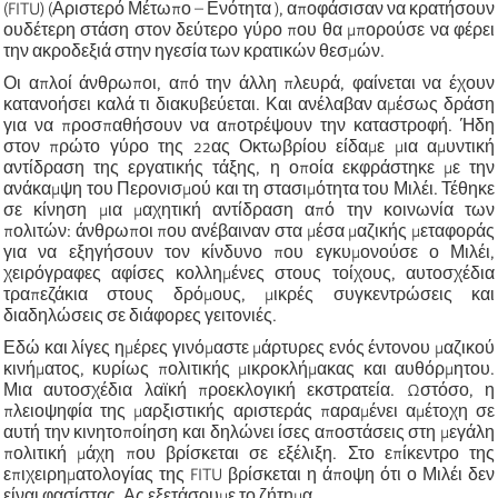
(FITU) (Αριστερό Μέτωπο – Ενότητα ), αποφάσισαν να κρατήσουν
ουδέτερη στάση στον δεύτερο γύρο που θα μπορούσε να φέρει
την ακροδεξιά στην ηγεσία των κρατικών θεσμών.
Οι απλοί άνθρωποι, από την άλλη πλευρά, φαίνεται να έχουν
κατανοήσει καλά τι διακυβεύεται. Και ανέλαβαν αμέσως δράση
για να προσπαθήσουν να αποτρέψουν την καταστροφή. Ήδη
στον πρώτο γύρο της 22ας Οκτωβρίου είδαμε μια αμυντική
αντίδραση της εργατικής τάξης, η οποία εκφράστηκε με την
ανάκαμψη του Περονισμού και τη στασιμότητα του Μιλέι. Τέθηκε
σε κίνηση μια μαχητική αντίδραση από την κοινωνία των
πολιτών: άνθρωποι που ανέβαιναν στα μέσα μαζικής μεταφοράς
για να εξηγήσουν τον κίνδυνο που εγκυμονούσε ο Μιλέι,
χειρόγραφες αφίσες κολλημένες στους τοίχους, αυτοσχέδια
τραπεζάκια στους δρόμους, μικρές συγκεντρώσεις και
διαδηλώσεις σε διάφορες γειτονιές.
Εδώ και λίγες ημέρες γινόμαστε μάρτυρες ενός έντονου μαζικού
κινήματος, κυρίως πολιτικής μικροκλήμακας και αυθόρμητου.
Μια αυτοσχέδια λαϊκή προεκλογική εκστρατεία. Ωστόσο, η
πλειοψηφία της μαρξιστικής αριστεράς παραμένει αμέτοχη σε
αυτή την κινητοποίηση και δηλώνει ίσες αποστάσεις στη μεγάλη
πολιτική μάχη που βρίσκεται σε εξέλιξη. Στο επίκεντρο της
επιχειρηματολογίας της FITU βρίσκεται η άποψη ότι ο Μιλέι δεν
είναι φασίστας. Ας εξετάσουμε το ζήτημα.