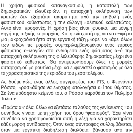
Η χρήση φυσικού καταναγκασμού, η καταστολή των
δημοκρατικών ελευθεριών, η αυταρχική σκλήρυνση των
κρατών δεν εξαρτάται απαραίτητα από την επιβολή ενός
φασιστικού καθεστώτος ή την αλλαγή πολιτικού καθεστώτος.
Αυτό είναι προφανές. Η χρήση βίας είναι, φυσικά, μια μόνιμη
πηγή της ταξικής κυριαρχίας. Και η ενίσχυσή της για να επιφέρει
μια μακροχρόνια ήττα στην εργατική τάξη μπορεί να πάρει όλων
των ειδών τις μορφές, συμπεριλαμβανομένου ενός ευρέος
φάσματος επιλογών στο ενδιάμεσο ενός φάσματος από την
αυταρχική σκλήρυνση της φιλελεύθερης δημοκρατίας μέχρι ένα
φασιστικό καθεστώς. Θα αντιμετωπίσουμε όλες τις μορφές
αυταρχισμού με ρουτίνα μέχρι να εμφανιστεί ο φασισμός με όλα
τα χαρακτηριστικά της περιόδου του μεσοπολέμου;
Ας δούμε πώς ένας άλλος συγγραφέας του PTS, ο Φερνάντο
Ρόσσο, προσπάθησε να επιχειρηματολογήσει επί του θέματος.
Σε ένα πρόσφατο κείμενό του, ο Ρόσσο παραθέτει τον Παλμίρο
Τολιάτι:
«Πρώτα απ’ όλα, θέλω να εξετάσω το λάθος της γενίκευσης που
συνήθως γίνεται με τη χρήση του όρου “φασισμός”. Έχει γίνει
συνήθεια να χρησιμοποιείται αυτή η λέξη για να χαρακτηρίσει
κάθε μορφή αντίδρασης. Όταν ένας σύντροφος συλλαμβάνεται,
όταν μια εργατική διαδήλωση διαλύεται βάναυσα από την