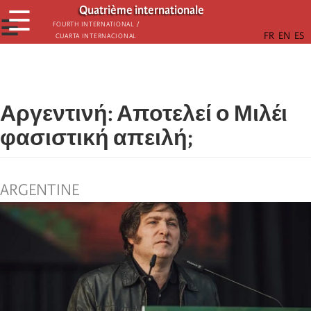
Παράκαμψη
Quatrième internationale
☰
προς
☰
Fourth International /
Cuarta Internacional
το
κυρίως
περιεχόμενο
Αργεντινή: Αποτελεί ο Μιλέι
φασιστική απειλή;
ARGENTINE