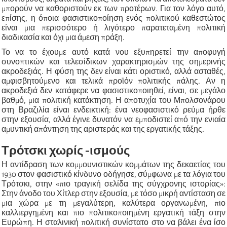
μπορούν να καθοριστούν εκ των προτέρων. Για τον λόγο αυτό,
επίσης, η όποια φασιστικοποίηση ενός πολιτικού καθεστώτος
είναι μια περισσότερο ή λιγότερο παρατεταμένη πολιτική
διαδικασία και όχι μια άμεση πράξη.
Το να το έχουμε αυτό κατά νου εξυπηρετεί την αποφυγή
συνοπτικών και τελεσίδικων χαρακτηρισμών της σημερινής
ακροδεξιάς. Η φύση της δεν είναι κάτι οριστικό, αλλά ασταθές,
αμφισβητούμενο και τελικά προϊόν πολιτικής πάλης. Αν η
ακροδεξιά δεν κατάφερε να φασιστικοποιηθεί, είναι, σε μεγάλο
βαθμό, μια πολιτική κατάκτηση. Η αποτυχία του Μπολσονάρου
στη Βραζιλία είναι ενδεικτική: ένα νεοφασιστικό ρεύμα ήρθε
στην εξουσία, αλλά έγινε δυνατόν να εμποδιστεί από την ενιαία
αμυντική απάντηση της αριστεράς και της εργατικής τάξης.
Τρότσκι χωρίς -ισμούς
Η αντίδραση των κομμουνιστικών κομμάτων της δεκαετίας του
1930 στον φασιστικό κίνδυνο οδήγησε, σύμφωνα με τα λόγια του
Τρότσκι, στην «πιο τραγική σελίδα της σύγχρονης ιστορίας»:
Στην άνοδο του Χίτλερ στην εξουσία, με τόσο μικρή αντίσταση σε
μια χώρα με τη μεγαλύτερη, καλύτερα οργανωμένη, πιο
καλλιεργημένη και πιο πολιτικοποιημένη εργατική τάξη στην
Ευρώπη. Η σταλινική πολιτική συνίστατο στο να βάλει ένα ίσο