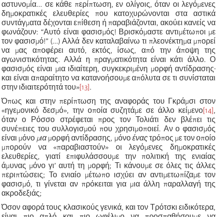
αστυνομία... σε κάθε περίπτωση, εν ολίγοις, όταν οι λεγόμενες
δημοκρατικές ελευθερίες που κατοχυρώνονται στα αστικά
συντάγματα δέχονται επίθεση ή παραβιάζονται, ακούει κανείς να
φωνάζουν: “Αυτό είναι φασισμός! Βρισκόμαστε αντιμέτωποι με
τον φασισμό!” (...) Αλλά δεν καταλαβαίνω τι πλεονέκτημα μπορεί
να μας αποφέρει αυτό, εκτός, ίσως, από την άποψη της
αγωνιστικότητας. Αλλά η πραγματικότητα είναι κάτι άλλο. Ο
φασισμός είναι μια ιδιαίτερη, συγκεκριμένη μορφή αντίδρασης∙
και είναι απαραίτητο να κατανοήσουμε απόλυτα σε τι συνίσταται
στην ιδιαιτερότητά του»
[13]
.
Όπως και στην περίπτωση της αναφοράς του Γκράμσι στον
«ηγεμονικό δεσμό», την οποία συζητάμε σε άλλο κείμενο
[14]
,
όταν ο Ρόσσο στρέφεται προς τον Τολιάτι δεν βλέπει τις
συνέπειες του συλλογισμού που χρησιμοποιεί. Αν ο φασισμός
είναι μόνο
μια
μορφή αντίδρασης, μόνο
ένας
τρόπος με τον οποίο
μπορούν να «παραβιαστούν» οι λεγόμενες δημοκρατικές
ελευθερίες, γιατί επιφυλάσσουμε την πολιτική της ενιαίας
άμυνας μόνο γι’ αυτή τη μορφή; Τι κάνουμε σε όλες τις άλλες
περιπτώσεις; Το ενιαίο μέτωπο ισχύει αν αντιμετωπίζαμε τον
φασισμό, τι γίνεται αν πρόκειται για μια άλλη παραλλαγή της
ακροδεξιάς;
Όσον αφορά τους κλασικούς γενικά, και τον Τρότσκι ειδικότερα,
είναι πιο απλό και πιο ωφέλιμο να προσπαθήσουμε να