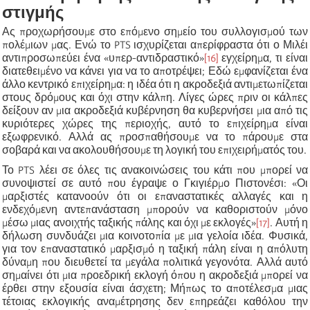
στιγμής
Ας προχωρήσουμε στο επόμενο σημείο του συλλογισμού των
πολέμιων μας. Ενώ το PTS ισχυρίζεται απερίφραστα ότι ο Μιλέι
αντιπροσωπεύει ένα «υπερ-αντιδραστικό»
[16]
εγχείρημα, τι είναι
διατεθειμένο να κάνει για να το αποτρέψει; Εδώ εμφανίζεται ένα
άλλο κεντρικό επιχείρημα: η ιδέα ότι η ακροδεξιά αντιμετωπίζεται
στους δρόμους και όχι στην κάλπη. Λίγες ώρες πριν οι κάλπες
δείξουν αν μια ακροδεξιά κυβέρνηση θα κυβερνήσει μια από τις
κυριότερες χώρες της περιοχής, αυτό το επιχείρημα είναι
εξωφρενικό. Αλλά ας προσπαθήσουμε να το πάρουμε στα
σοβαρά και να ακολουθήσουμε τη λογική του επιχειρήματός του.
Το PTS λέει σε όλες τις ανακοινώσεις του κάτι που μπορεί να
συνοψιστεί σε αυτό που έγραψε ο Γκιγιέρμο Πιστονέσι: «Οι
μαρξιστές κατανοούν ότι οι επαναστατικές αλλαγές και η
ενδεχόμενη αντεπανάσταση μπορούν να καθοριστούν μόνο
μέσω μιας ανοιχτής ταξικής πάλης και όχι με εκλογές»
[17]
. Αυτή η
δήλωση συνδυάζει μια κοινοτοπία με μια γελοία ιδέα. Φυσικά,
για τον επαναστατικό μαρξισμό η ταξική πάλη είναι η απόλυτη
δύναμη που διευθετεί τα μεγάλα πολιτικά γεγονότα. Αλλά αυτό
σημαίνει ότι μια προεδρική εκλογή όπου η ακροδεξιά μπορεί να
έρθει στην εξουσία είναι άσχετη; Μήπως το αποτέλεσμα μιας
τέτοιας εκλογικής αναμέτρησης δεν επηρεάζει καθόλου την