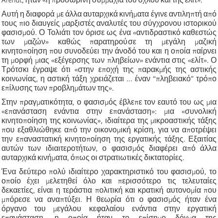
Αυτή η διαφορά με άλλα αυταρχικά κινήματα έγινε αντιληπτή από
τους πιο διαυγείς μαρξιστές αναλυτές του σύγχρονου ιστορικού
φασισμού. Ο Τολιάτι τον όρισε ως ένα «αντιδραστικό καθεστώς
των μαζών» καθώς παρατηρούσε τη μεγάλη μαζική
κινητοποίηση που συνοδεύει την άνοδό του και η οποία παίρνει
τη μορφή μιας «εξέγερσης των πληβείων» ενάντια στις «ελίτ». Ο
Τρότσκι έγραψε ότι «στην εποχή της παρακμής της αστικής
κοινωνίας, η αστική τάξη χρειάζεται ... έναν “πληβειακό” τρόπο
επίλυσης των προβλημάτων της».
Στην πραγματικότητα, ο φασισμός έβλεπε τον εαυτό του ως μια
«επανάσταση ενάντια στην επανάσταση»: μια «συνολική
κινητοποίηση της κοινωνίας», ιδιαίτερα της μικροαστικής τάξης
που εξαθλιώθηκε από την οικονομική κρίση, για να αποτρέψει
την επαναστατική κινητοποίηση της εργατικής τάξης. Εξαιτίας
αυτών των ιδιαιτεροτήτων, ο φασισμός διαφέρει από άλλα
αυταρχικά κινήματα, όπως οι στρατιωτικές δικτατορίες.
Ένα δεύτερο πολύ ιδιαίτερο χαρακτηριστικό του φασισμού, το
οποίο έχει μελετηθεί όλο και περισσότερο τις τελευταίες
δεκαετίες, είναι η τεράστια πολιτική και κρατική αυτονομία που
μπόρεσε να αναπτύξει. Η θεωρία ότι ο φασισμός ήταν ένα
όργανο του μεγάλου κεφαλαίου ενάντια στην εργατική
επανάσταση, η οποία ήταν το επίσημο δόγμα της