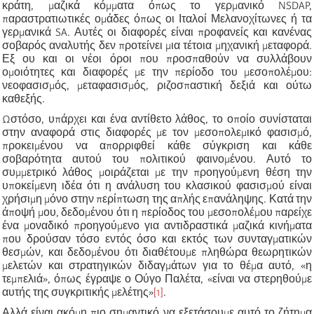
κράτη, μαζικά κόμματα όπως το γερμανικό NSDAP,
παραστρατιωτικές ομάδες όπως οι Ιταλοί Μελανοχίτωνες ή τα
γερμανικά SA. Αυτές οι διαφορές είναι προφανείς και κανένας
σοβαρός αναλυτής δεν προτείνει μια τέτοια μηχανική μεταφορά.
Εξ ου και οι νέοι όροι που προσπαθούν να συλλάβουν
ομοιότητες και διαφορές με την περίοδο του μεσοπολέμου:
νεοφασισμός, μεταφασισμός, ριζοσπαστική δεξιά και ούτω
καθεξής.
Ωστόσο, υπάρχει και ένα αντίθετο λάθος, το οποίο συνίσταται
στην αναφορά στις διαφορές με τον μεσοπολεμικό φασισμό,
προκειμένου να απορριφθεί κάθε σύγκριση και κάθε
σοβαρότητα αυτού του πολιτικού φαινομένου. Αυτό το
συμμετρικό λάθος μοιράζεται με την προηγούμενη θέση την
υποκείμενη ιδέα ότι η ανάλυση του κλασικού φασισμού είναι
χρήσιμη μόνο στην περίπτωση της απλής επανάληψης. Κατά την
άποψή μου, δεδομένου ότι η περίοδος του μεσοπολέμου παρείχε
ένα μοναδικό προηγούμενο για αντιδραστικά μαζικά κινήματα
που δρούσαν τόσο εντός όσο και εκτός των συνταγματικών
θεσμών, και δεδομένου ότι διαθέτουμε πληθώρα θεωρητικών
μελετών και στρατηγικών διδαγμάτων για το θέμα αυτό, «η
τεμπελιά», όπως έγραψε ο Ούγο Παλέτα, «είναι να στερηθούμε
αυτής της συγκριτικής μελέτης»
[1]
.
Αλλά είναι ακόμη πιο σημαντικό να εξετάσουμε αυτό το ζήτημα