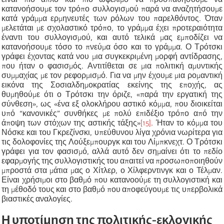
κατανοήσουμε τον τρόπο συλλογισμού παρά να αναζητήσουμε
κατά γράμμα ερµηνευτές των ρόλων του παρελθόντος. Όταν
μελετάται με σχολαστικό τρόπο, το γράμμα έχει προτεραιότητα
έναντι του συλλογισμού, και αυτό τελικά μας εμποδίζει να
κατανοήσουμε τόσο το πνεύμα όσο και το γράμμα. Ο Τρότσκι
γράφει έχοντας κατά νου μια συγκεκριμένη μορφή αντίδρασης,
που ήταν ο φασισμός. Αντιτίθεται σε μια πολιτική αμυντικής
συμμαχίας με τον ρεφορμισμό. Για να μην έχουμε μια ρομαντική
εικόνα της Σοσιαλδημοκρατίας εκείνης της εποχής, ας
θυμηθούμε ότι ο Τρότσκι την όριζε, «παρά την εργατική της
σύνθεση», ως «ένα εξ ολοκλήρου αστικό κόμμα, που διοικείται
υπό “κανονικές” συνθήκες με πολύ επιδέξιο τρόπο από την
άποψη των στόχων της αστικής τάξης»
[15]
. Ήταν το κόμμα του
Νόσκε και του Γκρεζίνσκι, υπεύθυνου λίγα χρόνια νωρίτερα για
τις δολοφονίες της Λούξεμπουργκ και του Λίμπκνεχτ. Ο Τρότσκι
γράφει για τον φασισμό, αλλά αυτό δεν σημαίνει ότι το πεδίο
εφαρμογής της συλλογιστικής του απαιτεί να προσωποποιηθούν
μπροστά στα μάτια μας ο Χίτλερ, ο Χίλφερντινγκ και ο Τέλμαν.
Είναι χρήσιμοι στο βαθμό που κατανοούμε τη συλλογιστική και
τη μέθοδό τους και στο βαθμό που αποφεύγουμε τις υπερβολικά
βιαστικές αναλογίες.
Η υποτίμηση της πολιτικής-εκλογικής