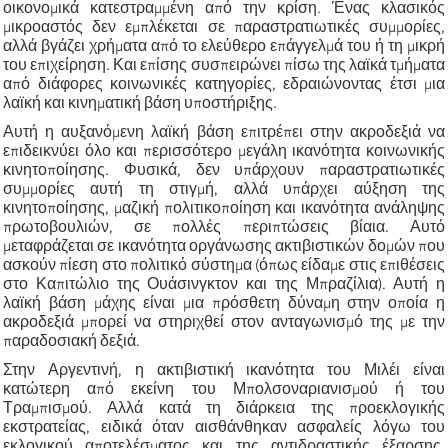
οικονομικά κατεστραμμένη από την κρίση. Ένας κλασικός
μικροαστός δεν εμπλέκεται σε παραστρατιωτικές συμμορίες,
αλλά βγάζει χρήματα από το ελεύθερο επάγγελμά του ή τη μικρή
του επιχείρηση. Και επίσης συσπειρώνει πίσω της λαϊκά τμήματα
από διάφορες κοινωνικές κατηγορίες, εδραιώνοντας έτσι μια
λαϊκή και κινηματική βάση υποστήριξης.
Αυτή η αυξανόμενη λαϊκή βάση επιτρέπει στην ακροδεξιά να
επιδεικνύει όλο και περισσότερο μεγάλη ικανότητα κοινωνικής
κινητοποίησης. Φυσικά, δεν υπάρχουν παραστρατιωτικές
συμμορίες αυτή τη στιγμή, αλλά υπάρχει αύξηση της
κινητοποίησης, μαζική πολιτικοποίηση και ικανότητα ανάληψης
πρωτοβουλιών, σε πολλές περιπτώσεις βίαια. Αυτό
μεταφράζεται σε ικανότητα οργάνωσης ακτιβιστικών δομών που
ασκούν πίεση στο πολιτικό σύστημα (όπως είδαμε στις επιθέσεις
στο Καπιτώλιο της Ουάσινγκτον και της Μπραζίλια). Αυτή η
λαϊκή βάση μάχης είναι μια πρόσθετη δύναμη στην οποία η
ακροδεξιά μπορεί να στηριχθεί στον ανταγωνισμό της με την
παραδοσιακή δεξιά.
Στην Αργεντινή, η ακτιβιστική ικανότητα του Μιλέι είναι
κατώτερη από εκείνη του Μπολσοναριανισμού ή του
Τραμπισμού. Αλλά κατά τη διάρκεια της προεκλογικής
εκστρατείας, ειδικά όταν αισθάνθηκαν ασφαλείς λόγω του
εκλογικού αποτελέσματος και της αντιδραστικής έξαρσης,