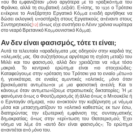
που θα εμφανιζόταν μόνο αργότερα με το πραξικόπημα του
Φράνκο, αλλά τη συμβατική Δεξιά!). Επίσης, το 1936 ο Τρότσκι
επέκρινε το Ανεξάρτητο Εργατικό Κόμμα επειδή αρνήθηκε να
δώσει εκλογική υποστήριξη στους Εργατικούς απέναντι στους
Συντηρητικούς
[12]
(όπως είχε συστήσει ο Λένιν χρόνια νωρίτερα
στο νεαρό Βρετανικό Κομμουνιστικό Κόμμα).
Αν δεν είναι φασισμός, τότε τι είναι;
Αυτά τα τελευταία παραδείγματα μας οδηγούν στην καρδιά της
πολεμικής μας. Θα συζητήσουμε αργότερα τη σχέση μεταξύ του
Μιλέι και του φασισμού, αλλά δεν χρειάζεται να πάμε τόσο
μακριά. Το κεντρικό ερώτημα είναι πιο στοιχειώδες:
Καταφεύγουμε στην πρόταση του Τρότσκι για το ενιαίο μέτωπο
ή, γενικότερα, σε ενιαίες αμυντικές πολιτικές, μόνο όταν
βρισκόμαστε αντιμέτωποι με μια φασιστική απειλή; Και τι
κάνουμε όταν αντιμετωπίζουμε στρατιωτικές δικτατορίες; Ή με
φαινόμενα όπως ο Φουτζιμορισμός (ή άλλα όπως ο Μπουκέλε ή
ο Ερντογάν σήμερα), που αποκτούν την κυβέρνηση με νόμιμα
μέσα και μετασχηματίζουν το πολιτικό καθεστώς εκ των έσω,
διατηρώντας την εξωτερική εμφάνιση της συνταγματικής
δημοκρατίας; όπως στην περίπτωση του Θατσερισμού; Έχει
νόημα να λέμε ότι «αυτό δεν είναι φασισμός»; Το ερώτημα
απαντιέται από μόνο του.