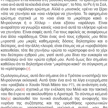
ποιο από αυτά τα κλειδιά είναι “καλύτερο”, το Ντο, το Ρε ή το Σολ,
είναι ένα παράλογο ερώτημα. Αλλά ο μουσικός πρέπει να ξέρει
πότε να χτυπήσει και ποια πλήκτρα να χτυπήσει. Το αφηρημένο
ερώτημα σχετικά με το ποιο είναι το μικρότερο κακό: ο
Μπρούνινγκ ή ο Χίτλερ – είναι εξίσου παράλογο. Είναι
απαραίτητο να γνωρίζει κανείς ποια από αυτά τα πλήκτρα πρέπει
να χτυπήσει. Είναι σαφές αυτό; Για τους αφελείς ας αναφέρουμε
ένα άλλο παράδειγμα. Όταν ένας από τους εχθρούς μου θέτει
μπροστά μου μικρές καθημερινές δόσεις δηλητηρίου και ο
δεύτερος, από την άλλη πλευρά, είναι έτοιμος να με πυροβολήσει
κατευθείαν, τότε θα χτυπήσω πρώτα το περίστροφο από το χέρι
του δεύτερου εχθρού μου, γιατί αυτό μου δίνει την ευκαιρία να
απαλλαγώ από τον πρώτο εχθρό μου. Αυτό όμως δεν σημαίνει
καθόλου ότι το δηλητήριο είναι “μικρότερο κακό” σε σύγκριση με
το περίστροφο»
[7]
.
Ομολογουμένως, αυτό δεν σήμαινε ότι ο Τρότσκι υποστήριζε τον
Μπρούνινγκ εκλογικά. Αυτό ήταν ένα από τα λίγα επιχειρήματα
που προέβαλε ο Χουάν Νταλ Μάσο του PTS, σε απάντηση ενός
άρθρου μου
[8]
σχετικά με την επέλαση του Μιλέι και την τακτική
που θα έπρεπε να ακολουθήσει η Αριστερά. Το σύντομο κείμενό
του
[9]
ακολουθεί τον τυπικό συνδυασμό της αποφυγής του
πυρήνα της συζήτησης και της προσθήκης προσωπικών
απαξιώσεων, χαρακτηριστικό γνώρισμα αυτού που θα