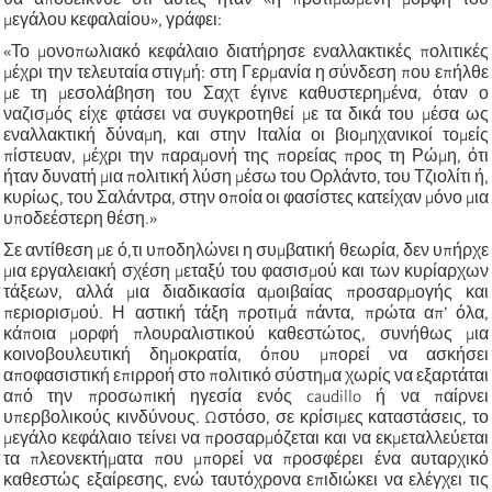
μεγάλου κεφαλαίου», γράφει:
«Το μονοπωλιακό κεφάλαιο διατήρησε εναλλακτικές πολιτικές
μέχρι την τελευταία στιγμή: στη Γερμανία η σύνδεση που επήλθε
με τη μεσολάβηση του Σαχτ έγινε καθυστερημένα, όταν ο
ναζισμός είχε φτάσει να συγκροτηθεί με τα δικά του μέσα ως
εναλλακτική δύναμη, και στην Ιταλία οι βιομηχανικοί τομείς
πίστευαν, μέχρι την παραμονή της πορείας προς τη Ρώμη, ότι
ήταν δυνατή μια πολιτική λύση μέσω του Ορλάντο, του Τζιολίτι ή,
κυρίως, του Σαλάντρα, στην οποία οι φασίστες κατείχαν μόνο μια
υποδεέστερη θέση.»
Σε αντίθεση με ό,τι υποδηλώνει η συμβατική θεωρία, δεν υπήρχε
μια εργαλειακή σχέση μεταξύ του φασισμού και των κυρίαρχων
τάξεων, αλλά μια διαδικασία αμοιβαίας προσαρμογής και
περιορισμού. Η αστική τάξη προτιμά πάντα, πρώτα απ’ όλα,
κάποια μορφή πλουραλιστικού καθεστώτος, συνήθως μια
κοινοβουλευτική δημοκρατία, όπου μπορεί να ασκήσει
αποφασιστική επιρροή στο πολιτικό σύστημα χωρίς να εξαρτάται
από την προσωπική ηγεσία ενός caudillo ή να παίρνει
υπερβολικούς κινδύνους. Ωστόσο, σε κρίσιμες καταστάσεις, το
μεγάλο κεφάλαιο τείνει να προσαρμόζεται και να εκμεταλλεύεται
τα πλεονεκτήματα που μπορεί να προσφέρει ένα αυταρχικό
καθεστώς εξαίρεσης, ενώ ταυτόχρονα επιδιώκει να ελέγχει τις