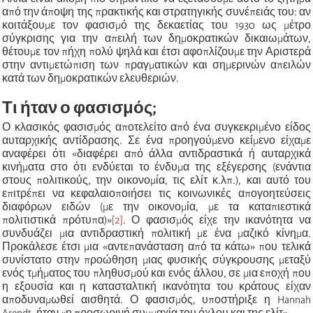
από την άποψη της πρακτικής και στρατηγικής συνέπειάς του: αν
κοιτάξουμε τον φασισμό της δεκαετίας του 1930 ως μέτρο
σύγκρισης για την απειλή των δημοκρατικών δικαιωμάτων,
θέτουμε τον πήχη πολύ ψηλά και έτσι αφοπλίζουμε την Αριστερά
στην αντιμετώπιση των πραγματικών και σημερινών απειλών
κατά των δημοκρατικών ελευθεριών.
Τι ήταν ο φασισμός;
Ο κλασικός φασισμός αποτελείτο από ένα συγκεκριμένο είδος
αυταρχικής αντίδρασης. Σε ένα προηγούμενο κείμενο είχαμε
αναφέρει ότι «διαφέρει από άλλα αντιδραστικά ή αυταρχικά
κινήματα στο ότι ενδύεται το ένδυμα της εξέγερσης (ενάντια
στους πολιτικούς, την οικονομία, τις ελίτ κ.λπ.), και αυτό του
επιτρέπει να κεφαλαιοποιήσει τις κοινωνικές απογοητεύσεις
διαφόρων ειδών (με την οικονομία, με τα καταπιεστικά
πολιτιστικά πρότυπα)»
[2]
. Ο φασισμός είχε την ικανότητα να
συνδυάζει μια αντιδραστική πολιτική με ένα μαζικό κίνημα.
Προκάλεσε έτσι μια «αντεπανάσταση από τα κάτω» που τελικά
συνίστατο στην προώθηση μιας φυσικής σύγκρουσης μεταξύ
ενός τμήματος του πληθυσμού και ενός άλλου, σε μια εποχή που
η εξουσία και η κατασταλτική ικανότητα του κράτους είχαν
αποδυναμωθεί αισθητά. Ο φασισμός, υποστήριξε η Hannah
Arendt, ήταν «η προσωρινή συμμαχία του όχλου και της ελίτ».