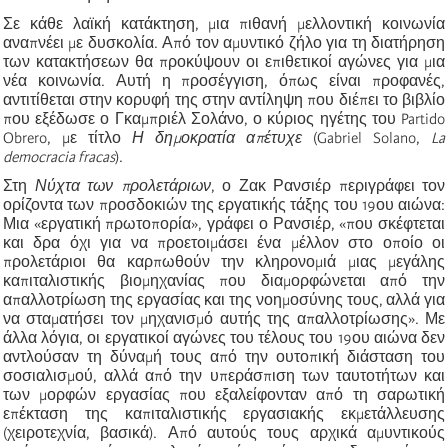
Σε κάθε λαϊκή κατάκτηση, μια πιθανή μελλοντική κοινωνία
αναπνέει με δυσκολία. Από τον αμυντικό ζήλο για τη διατήρηση
των κατακτήσεων θα προκύψουν οι επιθετικοί αγώνες για μια
νέα κοινωνία. Αυτή η προσέγγιση, όπως είναι προφανές,
αντιτίθεται στην κορυφή της στην αντίληψη που διέπει το βιβλίο
που εξέδωσε ο Γκαμπριέλ Σολάνο, ο κύριος ηγέτης του Partido
Obrero, με τίτλο
Η δημοκρατία απέτυχε
(Gabriel Solano,
La
democracia fracas
).
Στη
Νύχτα των προλετάριων
, ο Ζακ Ρανσιέρ περιγράφει τον
ορίζοντα των προσδοκιών της εργατικής τάξης του 19ου αιώνα:
Μια «εργατική πρωτοπορία», γράφει ο Ρανσιέρ, «που σκέφτεται
και δρα όχι για να προετοιμάσει ένα μέλλον στο οποίο οι
προλετάριοι θα καρπωθούν την κληρονομιά μιας μεγάλης
καπιταλιστικής βιομηχανίας που διαμορφώνεται από την
απαλλοτρίωση της εργασίας και της νοημοσύνης τους, αλλά για
να σταματήσει τον μηχανισμό αυτής της απαλλοτρίωσης». Με
άλλα λόγια, οι εργατικοί αγώνες του τέλους του 19ου αιώνα δεν
αντλούσαν τη δύναμή τους από την ουτοπική διάσταση του
σοσιαλισμού, αλλά από την υπεράσπιση των ταυτοτήτων και
των μορφών εργασίας που εξαλείφονταν από τη σαρωτική
επέκταση της καπιταλιστικής εργασιακής εκμετάλλευσης
(χειροτεχνία, βασικά). Από αυτούς τους αρχικά αμυντικούς