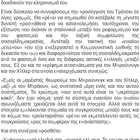
διεκδικούν την κληρονομιά του.
Είναι δύσκολο να συνοψίσουμε την προσέγγιση του Τρότσκι σε
λίγες γραμμές. Θα πρέπει να σημειωθεί ότι κατέβαλε τη μέγιστη
δυνατή προσπάθεια για να καταπολεμήσει, ταυτόχρονα, την
εξίσωση που έκαναν οι σταλινικοί μεταξύ του ρεφορμισμού και
του φασισμού και την ταξική συμφιλίωση της
σοσιαλδημοκρατίας. Αντέταξε την τακτική του «ενιαίου
μετώπου» που είχε επεξεργαστεί η Κομμουνιστική Διεθνής τη
δεκαετία του 1920 και διαφοροποίησε τόσο τη σοσιαλδημοκρατία
από το φασισμό όσο και τις διάφορες αστικές επιλογές μεταξύ
τους. Εξ ου και τα περίφημα αποσπάσματα για τον Μπρούνινγκ
και τον Χίτλερ στα οποία επανερχόμαστε συνεχώς:
«Εμείς οι μαρξιστές θεωρούμε τον Μπρούνινγκ και τον Χίτλερ,
μαζί με τον Μπράουν, ως συστατικά μέρη ενός και του αυτού
συστήματος. Το ερώτημα, ποιο από αυτά είναι το “μικρότερο
κακό”, δεν έχει νόημα, γιατί το σύστημα εναντίον του οποίου
αγωνιζόμαστε χρειάζεται όλα αυτά τα στοιχεία. Αλλά αυτά τα
στοιχεία εμπλέκονται στιγμιαία σε συγκρούσεις μεταξύ τους και
το κόμμα του προλεταριάτου πρέπει να εκμεταλλευτεί αυτές τις
συγκρούσεις προς το συμφέρον της επανάστασης».
Και στη συνέχεια προσθέτει:
«Υπάρχουν επτά κλειδιά στη μουσική κλίμακα. Το ερώτημα είναι