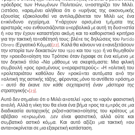
πρόεδρος των Ηνωμένων Πολιτειών, υποστηρίζει τον Μιλέι.
Ωστόσο, παραμένει αλήθεια ότι ο πυρήνας της οικονομικής
εξουσίας εξακολουθεί να αντιλαμβάνεται τον Μιλέι ως ένα
επικίνδυνο εγχείρημα. Υπάρχουν ορισμένα τμήματα της
αριστεράς που ενθουσιάζονται υπερβολικά με αυτή τη δυσπιστία
ή που την έχουν καταστήσει ακόμη και το καθοριστικό κριτήριο
για την τακτική τοποθέτησή τους: βλέπε τις δηλώσεις του Partido
Obrero (Εργατικό Κόμμα)
[22]
. Καλά θα κάνουν να επανεξετάσουν
την ιστορία των δεκαετιών του 1920 και του 1930 ή να θυμηθούν
την προειδοποίηση του Τρότσκι όταν έγραφε σε ένα κείμενο με
τον δηκτικό τίτλο «Να μάθουμε να σκεφτόμαστε: Μια φιλική
συμβουλή προς ορισμένους υπεραριστερούς»: «Η πολιτική του
προλεταριάτου καθόλου δεν προκύπτει αυτόματα από την
πολιτική της αστικής τάξης, φέροντας μόνο το αντίθετο πρόσημο
–
αυτό θα έκανε τον κάθε σεχταριστή έναν μάστορα της
στρατηγικής
»
[23]
.
Αυτό δεν σημαίνει ότι ο Μιλέι αποτελεί προς το παρόν φασιστική
απειλή. Αλλά η νίκη του θα είναι ένα βήμα προς τα εμπρός σε μια
διαδικασία αυταρχικής ριζοσπαστικοποίησης του κράτους με
αβέβαιο πεπρωμένο. Δεν είναι φασιστικό, αλλά ούτε και
συμβατικό αστικό κόμμα. Και αυτό αξίζει μια τακτική που
ανταποκρίνεται σε μια εξαιρετική κατάσταση.