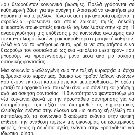
που θεωρούνταν κοινωνικά βιώσιμες. Πολλά γράφονται σε
καθημερινή βάση για την ανάγκη η Αριστερά να ανακτήσει μια
προοπτική για το μέλλον. Πάνω σε αυτή την απουσία ορίζοντα, η
ακροδεξιά προελαύνει και στους λαϊκούς τομείς, δηλαδή
επικρατούν ατομικιστικές και απελπισμένες λύσεις στην κρίση. Η
ανασυγκρότηση της υπόθεσης μιας κοινωνίας ανώτερης από
τον καπιταλισμό είναι ένα μακροπρόθεσμο στρατηγικό καθήκον.
Αλλά για να το πετύχουμε αυτό, πρέπει να σταματήσουμε να
θεωρούμε τον σοσιαλισμό ως ένα «απόλυτο υπερπέραν» που
μπορούμε να προσεγγίσουμε μόνο μέσα από μια άσκηση
ουτοπικής φαντασίας.
Μια κοινωνία απαλλαγμένη από την ταξική κυριαρχία υπάρχει
εμβρυακά στο παρόν μας, βασικά ως προϊόν λαϊκών αγώνων
που έχουν επιτύχει κατακτήσεις και μεταρρυθμίσεις. Η σχέση
μεταξύ του αρχαϊκού και του νέου είναι πιο σύνθετη και χρήσιμη
από μια άσκηση φαντασίας. Η δυνατότητα να φανταστούμε μια
νέα κοινωνία ξεκινά με την προσπάθεια συντήρησης για να
διατηρήσουμε ό,τι αξίζει να διατηρηθεί: τις δημοκρατικές
ελευθερίες ενάντια στην ολοένα και πιο αυταρχική εξέλιξη του
καπιταλισμού, τα κοινωνικά δικαιώματα ενάντια στην αστική
επίθεση, την ανάθεση τομέων της οικονομίας σε εξωτερικούς
φορείς, όπως η δημόσια υγεία, ενάντια στην προσπάθεια για
ιδιωτικοποίηση.