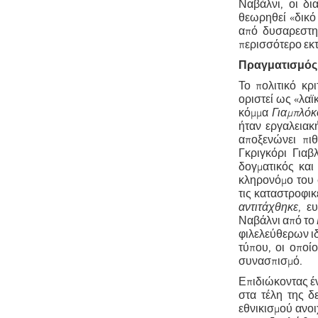
Ναβάλνι, οι δι
θεωρηθεί «δικό 
από δυσαρεστημ
περισσότερο εκ
Πραγματισμός
Το πολιτικό κρ
οριστεί ως «λαϊ
κόμμα
Γιαμπλόκ
ήταν εργαλειακή
αποξενώνει πι
Γκριγκόρι Γιαβ
δογματικός και
κληρονόμο του 
τις καταστροφικ
αντιτάχθηκε
, ε
Ναβάλνι από το
φιλελεύθερων ι
τύπου, οι οποί
συνασπισμό.
Επιδιώκοντας έν
στα τέλη της δ
εθνικισμού ανοι