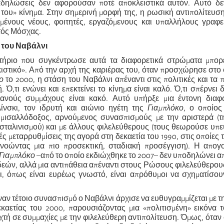
αδηλώσεις δεν αφορούσαν ποτέ αποκλειστικά αυτόν. Αυτό δε
του» κίνημα. Στην σημερινή μορφή της, η ρωσική αντιπολίτευση
ένους νέους, φοιτητές, εργαζόμενους και υπαλλήλους γραφε
τός Μόσχας.
 του Ναβάλνι
ιτήριο που συγκέντρωσε αυτά τα διαφορετικά στρώματα μπορε
κιστικό». Από την αρχή της καριέρας του, όταν προσχώρησε στο
ο
το 2000, η στάση του Ναβάλνι απέναντι στις πολιτικές και τα
. Ό,τι ενώνει και επεκτείνει το κίνημα είναι καλό. Ό,τι σπέρνει 
θανούς συμμάχους είναι κακό. Αυτό υπήρξε μια έντονη διαφ
λίνσκι, τον ιδρυτή και αιώνιο ηγέτη της
Γιαμπλόκο
, ο οποίος
 μισαλλόδοξος, αρνούμενος συνασπισμούς με την αριστερά (
σταλινισμού) και με άλλους φιλελεύθερους (τους θεωρούσε υπ
ές μεταρρυθμίσεις της αγορά στη δεκαετία του 1990, στις οποίες 
υνοώντας μια πιο προσεκτική, σταδιακή προσέγγιση). Η απογ
Γιαμπλόκο
–από το οποίο εκδιώχθηκε το 2007– δεν υποδηλώνει 
δεών, αλλά μια αντιπάθεια απέναντι στους Ρώσους φιλελεύθερου
οι, όπως είναι ευρέως γνωστό, είναι απρόθυμοι να σχηματίσο
αν τέτοιο συνασπισμό ο Ναβάλνι άρχισε να ευθυγραμμίζεται με τ
εκαετίας του 2000, παρουσιάζοντας μια «πολιτισμένη» εικόνα
χτή σε συμμαχίες με την φιλελεύθερη αντιπολίτευση. Όμως, όταν 