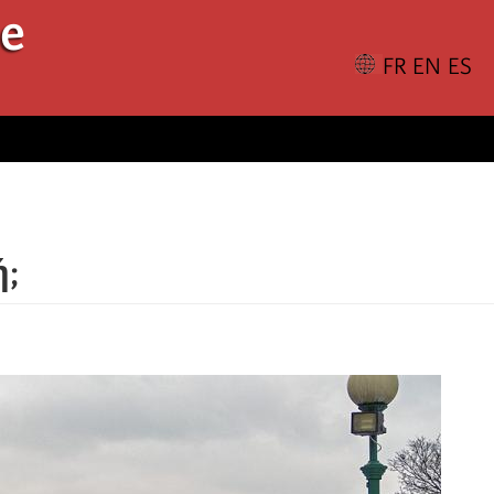
le
ή;