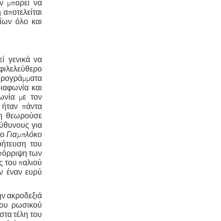
ν μπορεί να
 αποτελείται
ίων όλο και
ί γενικά να
 φιλελεύθερο
 προγράμματα
διαφωνία και
ωνία με τον
 ήταν πάντα
τη θεωρούσε
εύθυνους για
το
Γιαμπλόκο
οήτευση του
απόρριψη των
ς του παλιού
υν έναν ευρύ
ην ακροδεξιά
 του ρωσικού
στα τέλη του