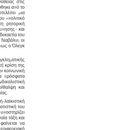
οθείας στις
φθηκε από το
τελέσει μια
ου «πολιτικό
τη ρητορική
σώπησης– και
δεκαετία του
 Ναβάλνι, οι
όπως ο Όλεγκ
κληματικής
κή κρίση της
ην κοινωνική
τα πρόσφατα
δικαλιστική
ρίθαλψη και
ίας.
ή-λαϊκιστική
ατιστική του
 υποστηρίζει
αία τάξη και
φαίνεται να
περιφερειακή