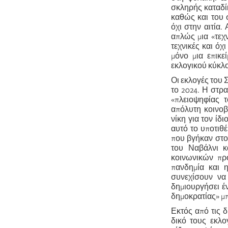
σκληρής καταδί
καθώς και του 
όχι στην αιτία.
απλώς μια «τεχν
τεχνικές και όχ
μόνο μια επικε
εκλογικού κύκλο
Οι εκλογές του 
το 2024. Η στρα
«πλειοψηφίας 
απόλυτη κοινοβ
νίκη για τον ίδ
αυτό το υποτιθέ
που βγήκαν στο
του Ναβάλνι κ
κοινωνικών προ
πανδημία και 
συνεχίσουν να
δημιουργήσει έ
δημοκρατίας» μπ
Εκτός από τις 
δικό τους εκλο