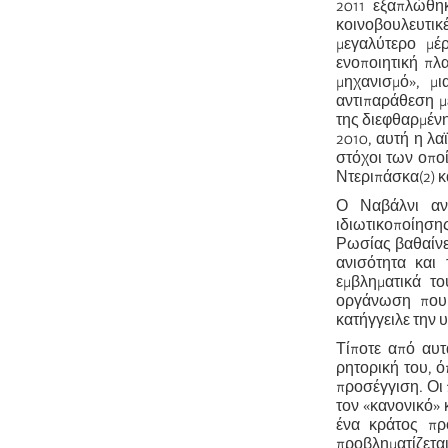
2011 εξαπλώθη
κοινοβουλευτικέ
μεγαλύτερο μέ
ενοποιητική πλα
μηχανισμό», μ
αντιπαράθεση μ
της διεφθαρμένη
2010, αυτή η λα
στόχοι των οπο
Ντεριπάσκα(2) κ
Ο Ναβάλνι αντ
ιδιωτικοποίηση
Ρωσίας βαθαίνει
ανισότητα και
εμβληματικά το
οργάνωση που 
κατήγγειλε την 
Τίποτε από αυτ
ρητορική του, ό
προσέγγιση. Οι 
τον «κανονικό» 
ένα κράτος πρό
προβληματίζεται