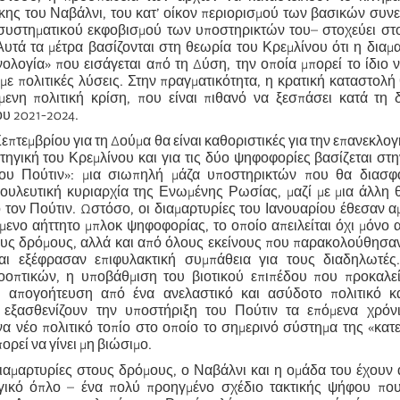
κης του Ναβάλνι, του κατ’ οίκον περιορισμού των βασικών συν
συστηματικού εκφοβισμού των υποστηρικτών του– στοχεύει στ
 Αυτά τα μέτρα βασίζονται στη θεωρία του Κρεμλίνου ότι η διαμα
ολογία» που εισάγεται από τη Δύση, την οποία μπορεί το ίδιο ν
ι με πολιτικές λύσεις. Στην πραγματικότητα, η κρατική καταστολή
ίμενη πολιτική κρίση, που είναι πιθανό να ξεσπάσει κατά τη 
υ 2021-2024.
Σεπτεμβρίου για τη Δούμα θα είναι καθοριστικές για την επανεκλογ
τηγική του Κρεμλίνου και για τις δύο ψηφοφορίες βασίζεται στη
του Πούτιν»: μια σιωπηλή μάζα υποστηρικτών που θα διασφ
ουλευτική κυριαρχία της Ενωμένης Ρωσίας, μαζί με μια άλλη 
ιο τον Πούτιν. Ωστόσο, οι διαμαρτυρίες του Ιανουαρίου έθεσαν α
μενο αήττητο μπλοκ ψηφοφορίας, το οποίο απειλείται όχι μόνο 
υς δρόμους, αλλά και από όλους εκείνους που παρακολούθησαν
αι εξέφρασαν επιφυλακτική συμπάθεια για τους διαδηλωτές
οπτικών, η υποβάθμιση του βιοτικού επιπέδου που προκαλεί
η απογοήτευση από ένα ανελαστικό και ασύδοτο πολιτικό 
 εξασθενίζουν την υποστήριξη του Πούτιν τα επόμενα χρόν
να νέο πολιτικό τοπίο στο οποίο το σημερινό σύστημα της «κα
ορεί να γίνει μη βιώσιμο.
διαμαρτυρίες στους δρόμους, ο Ναβάλνι και η ομάδα του έχουν 
γικό όπλο – ένα πολύ προηγμένο σχέδιο τακτικής ψήφου που