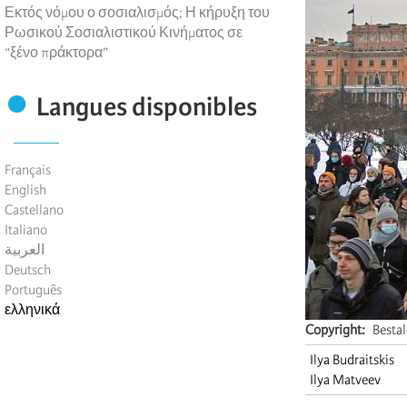
Εκτός νόμου ο σοσιαλισμός; Η κήρυξη του
Ρωσικού Σοσιαλιστικού Κινήματος σε
“ξένο πράκτορα”
Langues disponibles
Français
English
Castellano
Italiano
العربية
Deutsch
Português
ελληνικά
Copyright
Besta
Ilya Budraitskis
Ilya Matveev