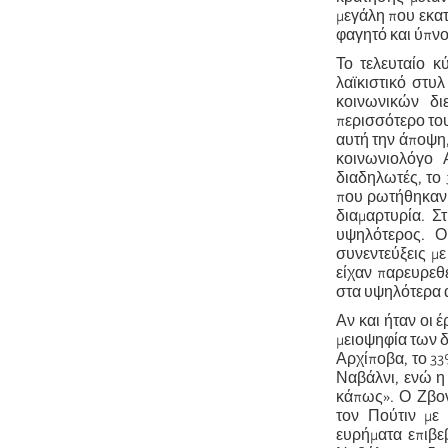
μεγάλη που εκα
φαγητό και ύπνο
Το τελευταίο κ
λαϊκιστικό στυ
κοινωνικών δι
περισσότερο του
αυτή την άποψη,
κοινωνιολόγο 
διαδηλωτές, το
που ρωτήθηκαν 
διαμαρτυρία. Σ
υψηλότερος. Ο
συνεντεύξεις μ
είχαν παρευρεθ
στα υψηλότερα α
Αν και ήταν οι 
μειοψηφία των 
Αρχίποβα, το 3
Ναβάλνι, ενώ η
κάπως». Ο Ζβον
τον Πούτιν με
ευρήματα επιβε