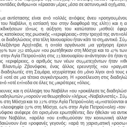
τοντάδες άνθρωποι πέρασαν μέρες μέσα σε αστυνομικά οχήματα,
.
ύμα αντίστασης είναι από πολλές απόψεις άνευ προηγουμένου
λ του Ναβάλνι, η εστίασή του στην διαφθορά της ελίτ(1) και η
εκδικήσεων (όπως η αύξηση του κατώτατου μισθού) έφερ
ς κατοίκους της ρωσικής «περιφέρειας» στην τροχιά της αντιπολ
 οι διαδηλώσεις στα τέλη Ιανουαρίου ήταν κάτι το σημαντικό. Σύ
Αλεξάντρα Αρχίποβα, η οποία οργάνωσε μια γρήγορη έρευ
 39% των 252 ατόμων που ρωτήθηκαν στη Μόσχα και το 47% των
στην Αγία Πετρούπολη στις 23 Ιανουαρίου απάντησαν ότι ήταν 
τις περιφέρειες, ο αριθμός των νέων συμμετεχόντων ήταν πι
 Βλαντιμίρ Ζβονόφσκι, ένας άλλος ερευνητής που πραγμα
ε διαδηλωτές στη Σαμάρα, ισχυρίστηκε ότι μόνο λίγοι από τους
εί ποτέ σε μια τέτοια συγκέντρωση. Η προσέλευση στις διαδηλ
πό ποτέ επίπεδα σε όλες τις μικρότερες πόλεις.
έρευνες και η σύλληψη του Ναβάλνι που προκάλεσε τις διαδηλώσε
διαδηλωτών μπορούν να θεωρηθούν πλήρως «Ναβαλνιστές». Σύμ
3% στη Μόσχα και το 22% στην Αγία Πετρούπολη «εμπιστεύονται 
 πλειοψηφία (57% στη Μόσχα, 64% στην Αγία Πετρούπολη) «τον 
όφσκι ανέφερε ότι ορισμένοι ερωτηθέντες δεν ήθελαν να αντι
 τον Ναβάλνι, παρόλο που επιθυμούσαν την κοινωνική αλλα
βαιώνουν ένα προφανές γεγονός: παρά τη χαρισματική προσωπ