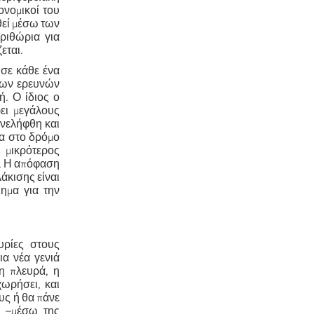
ονομικοί του
θεί μέσω των
ριθώρια για
εται.
 σε κάθε ένα
 των ερευνών
ή. Ο ίδιος ο
ει μεγάλους
νελήφθη και
ία στο δρόμο
 μικρότερος
ς. Η απόφαση
άκισης είναι
ημα για την
υρίες στους
ια νέα γενιά
η πλευρά, η
ωρήσει, και
υς ή θα πάνε
α –μέσω της