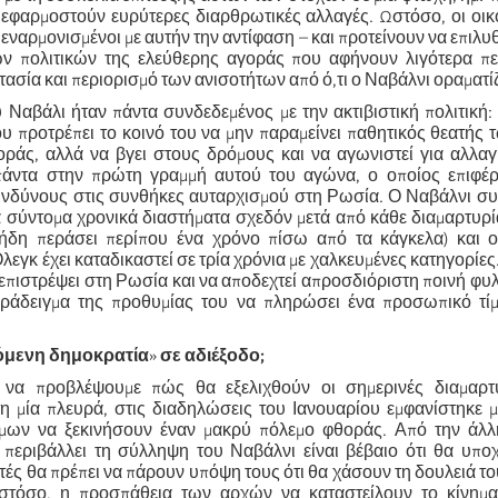
εφαρμοστούν ευρύτερες διαρθρωτικές αλλαγές. Ωστόσο, οι οικ
 εναρμονισμένοι με αυτήν την αντίφαση – και προτείνουν να επιλυ
ν πολιτικών της ελεύθερης αγοράς που αφήνουν λιγότερα πε
ασία και περιορισμό των ανισοτήτων από ό,τι ο Ναβάλνι οραματίζ
 Ναβάλι ήταν πάντα συνδεδεμένος με την ακτιβιστική πολιτική:
ου προτρέπει το κοινό του να μην παραμείνει παθητικός θεατής
οράς, αλλά να βγει στους δρόμους και να αγωνιστεί για αλλαγ
πάντα στην πρώτη γραμμή αυτού του αγώνα, ο οποίος επιφέρ
νδύνους στις συνθήκες αυταρχισμού στη Ρωσία. Ο Ναβάλνι συ
α σύντομα χρονικά διαστήματα σχεδόν μετά από κάθε διαμαρτυρ
 ήδη περάσει περίπου ένα χρόνο πίσω από τα κάγκελα) και ο
λεγκ έχει καταδικαστεί σε τρία χρόνια με χαλκευμένες κατηγορίε
επιστρέψει στη Ρωσία και να αποδεχτεί απροσδιόριστη ποινή φυλ
αράδειγμα της προθυμίας του να πληρώσει ένα προσωπικό τίμ
όμενη δημοκρατία
»
σε αδιέξοδο;
 να προβλέψουμε πώς θα εξελιχθούν οι σημερινές διαμαρτ
η μία πλευρά, στις διαδηλώσεις του Ιανουαρίου εμφανίστηκε μ
ιμων να ξεκινήσουν έναν μακρύ πόλεμο φθοράς. Από την άλλ
περιβάλλει τη σύλληψη του Ναβάλνι είναι βέβαιο ότι θα υποχ
ές θα πρέπει να πάρουν υπόψη τους ότι θα χάσουν τη δουλειά το
στόσο, η προσπάθεια των αρχών να καταστείλουν το κίνημ