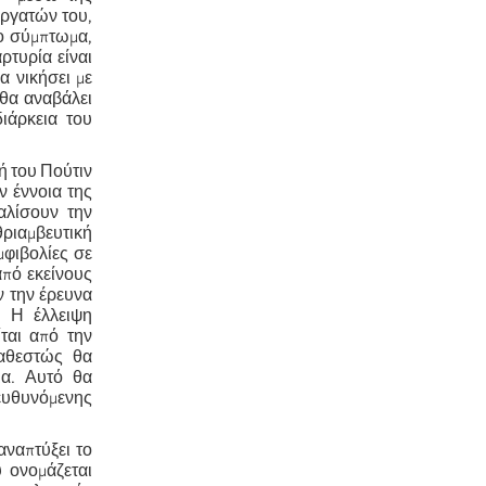
εργατών του,
ο σύμπτωμα,
ρτυρία είναι
α νικήσει με
 θα αναβάλει
διάρκεια του
ή του Πούτιν
ν έννοια της
αλίσουν την
θριαμβευτική
μφιβολίες σε
από εκείνους
 την έρευνα
. Η έλλειψη
ται από την
καθεστώς θα
ια. Αυτό θα
τευθυνόμενης
αναπτύξει το
 ονομάζεται