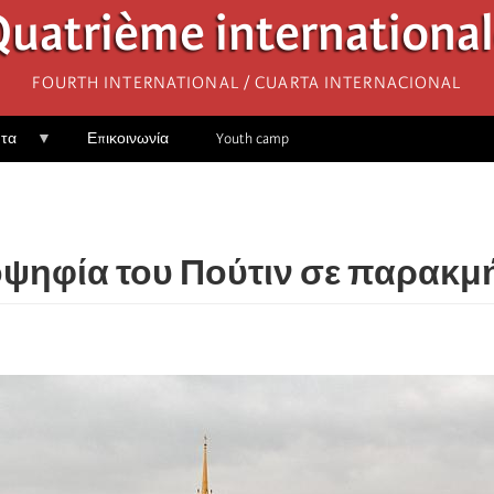
uatrième internationa
Fourth International / Cuarta Internacional
ητα
Επικοινωνία
Youth camp
οψηφία του Πούτιν σε παρακμ