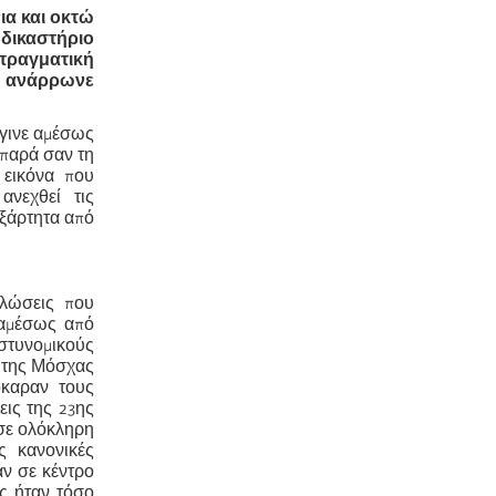
ια και οκτώ
δικαστήριο
 πραγματική
νώ ανάρρωνε
έγινε αμέσως
 παρά σαν τη
 εικόνα που
ανεχθεί τις
εξάρτητα από
ηλώσεις που
 αμέσως από
στυνομικούς
ο της Μόσχας
όκαραν τους
εις της 23ης
σε ολόκληρη
ς κανονικές
αν σε κέντρο
ς ήταν τόσο