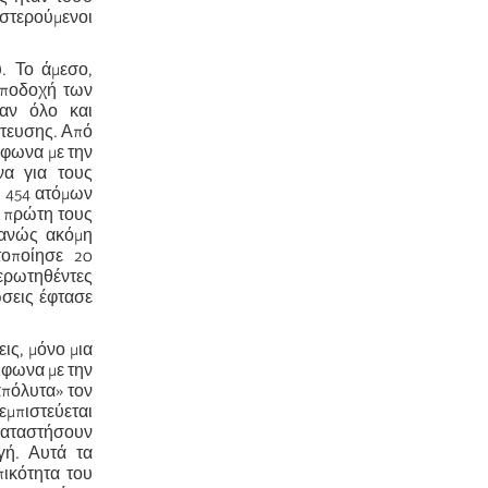
 στερούμενοι
. Το άμεσο,
 αποδοχή των
αν όλο και
ίτευσης. Από
μφωνα με την
να για τους
 454 ατόμων
η πρώτη τους
θανώς ακόμη
τοποίησε 20
 ερωτηθέντες
ώσεις έφτασε
ις, μόνο μια
φωνα με την
απόλυτα» τον
εμπιστεύεται
καταστήσουν
γή. Αυτά τα
ικότητα του