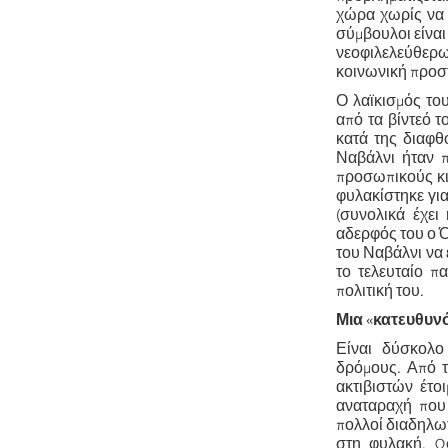
χώρα χωρίς να 
σύμβουλοι είναι
νεοφιλελεύθερω
κοινωνική προστ
Ο λαϊκισμός του
από τα βίντεό τ
κατά της διαφθ
Ναβάλνι ήταν 
προσωπικούς κι
φυλακίστηκε γι
(συνολικά έχει
αδερφός του ο Ό
του Ναβάλνι να 
το τελευταίο π
πολιτική του.
Μια
«
κατευθυν
Είναι δύσκολο
δρόμους. Από τ
ακτιβιστών έτο
αναταραχή που 
πολλοί διαδηλωτ
στη φυλακή. Ω