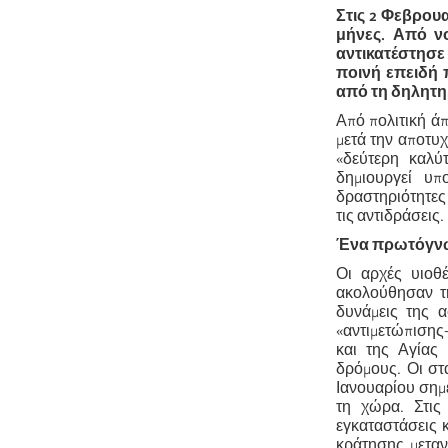
Στις 2 Φεβρου
μήνες. Από ν
αντικατέστησε
ποινή επειδή 
από τη δηλητη
Από πολιτική ά
μετά την αποτυ
«δεύτερη καλύ
δημιουργεί υπ
δραστηριότητες 
τις αντιδράσεις.
Ένα πρωτόγνω
Οι αρχές υιοθ
ακολούθησαν τ
δυνάμεις της 
«αντιμετώπισης-
και της Αγίας
δρόμους. Οι στ
Ιανουαρίου σημ
τη χώρα. Στις
εγκαταστάσεις 
κράτησης μετα