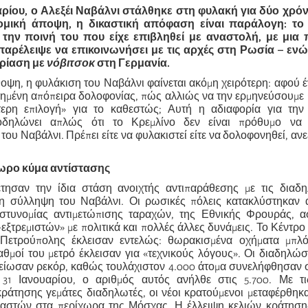
αρίου, ο Αλεξέι Ναβάλνι στάλθηκε στη φυλακή για δύο χρόν
ομική άποψη, η δικαστική απόφαση είναι παράλογη: το 
 την ποινή του που είχε επιβληθεί με αναστολή, με μια
παρέλειψε να επικοινωνήσει με τις αρχές στη Ρωσία – ε
ρίαση με
νόβιτσοκ
στη Γερμανία.
ποψη, η φυλάκιση του Ναβάλνι φαίνεται ακόμη χειρότερη: αφού 
χημένη απόπειρα δολοφονίας, πώς αλλιώς να την ερμηνεύσουμε
τερη επιλογή» για το καθεστώς; Αυτή η αδιαφορία για την
οδηλώνει απλώς ότι το Κρεμλίνο δεν είναι πρόθυμο να 
του Ναβάλνι. Πρέπει είτε να φυλακιστεί είτε να δολοφονηθεί, αν
ρο κύμα αντίστασης
έτησαν την ίδια στάση ανοιχτής αντιπαράθεσης με τις διαδ
η σύλληψη του Ναβάλνι. Οι ρωσικές πόλεις κατακλύστηκαν
αστυνομίας αντιμετώπισης ταραχών, της Εθνικής Φρουράς, α
εξτρεμιστών» με πολιτικά και πολλές άλλες δυνάμεις. Το Κέντρ
 Πετρούπολης έκλεισαν εντελώς: θωρακισμένα οχήματα μπλ
αθμοί του μετρό έκλεισαν για «τεχνικούς λόγους». Οι διαδηλώσ
είωσαν ρεκόρ, καθώς τουλάχιστον 4.000 άτομα συνελήφθησαν 
 31 Ιανουαρίου, ο αριθμός αυτός ανήλθε στις 5.700. Με τι
κράτησης γεμάτες διαδηλωτές, οι νέοι κρατούμενοι μεταφέρθηκ
ναστών στα περίχωρα της Μόσχας. Η έλλειψη κελιών κράτηση