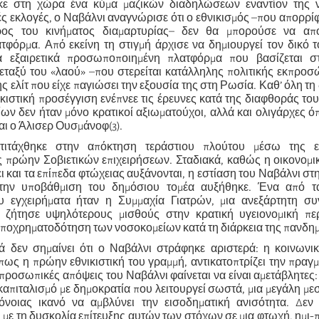
κε στη χώρα ένα κύμα μαζικών διαδηλώσεων εναντίον της ν
ς εκλογές, ο Ναβάλνι αναγνώρισε ότι ο εθνικισμός –που απορρί
ρος του κινήματος διαμαρτυρίας– δεν θα μπορούσε να απο
τφόρμα. Από εκείνη τη στιγμή άρχισε να δημιουργεί τον δικό τ
ια εξαιρετικά προσωποποιημένη πλατφόρμα που βασίζεται σ
εταξύ του «λαού» –που στερείται κατάλληλης πολιτικής εκπρο
ς ελίτ που είχε παγιώσει την εξουσία της στη Ρωσία. Καθ’ όλη τη 
ϊκιστική προσέγγιση ενέπνεε τις έρευνες κατά της διαφθοράς του
ίων δεν ήταν μόνο κρατικοί αξιωματούχοι, αλλά και ολιγάρχες 
αι ο Άλισερ Ουσμάνοφ(3).
ιτάχθηκε στην απόκτηση τεράστιου πλούτου μέσω της εγ
ς πρώην Σοβιετικών επιχειρήσεων. Σταδιακά, καθώς η οικονομι
 και τα επίπεδα φτώχειας αυξάνονται, η εστίαση του Ναβάλνι στ
 την υποβάθμιση του δημόσιου τομέα αυξήθηκε. Ένα από 
υ εγχειρήματα ήταν η Συμμαχία Γιατρών, μια ανεξάρτητη συν
ζήτησε υψηλότερους μισθούς στην κρατική υγειονομική πε
υποχρηματοδότηση των νοσοκομείων κατά τη διάρκεια της πανδημ
ά δεν σημαίνει ότι ο Ναβάλνι στράφηκε αριστερά: η κοινωνικ
πως η πρώην εθνικιστική του γραμμή, αντικατοπτρίζει την πραγμ
προσωπικές απόψεις του Ναβάλνι φαίνεται να είναι αμετάβλητες:
καπιταλισμό με δημοκρατία που λειτουργεί σωστά, μια μεγάλη μεσ
νοιας ικανό να αμβλύνει την εισοδηματική ανισότητα. Δεν 
 με τη δυσκολία επίτευξης αυτών των στόχων σε μια φτωχή, ημι-