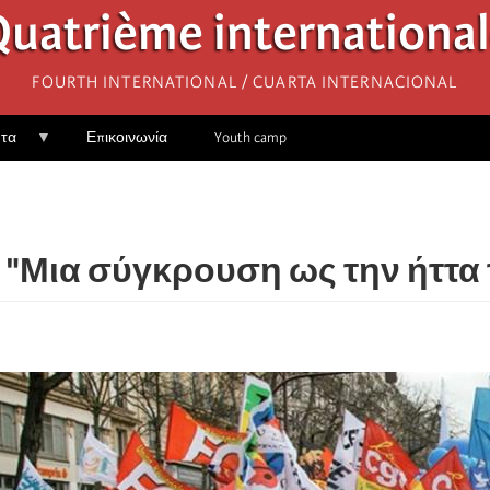
uatrième internationa
Fourth International / Cuarta Internacional
ητα
Επικοινωνία
Youth camp
: "Μια σύγκρουση ως την ήττα