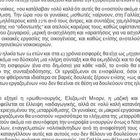
νο που πέτυχε ήταν να αυξήσει και άλλο την εχθρότητα απέναντί τη
γυναίκες, που κατάλαβαν πολύ καλά ότι αυτές θα υποστούν ακόμα
θμιση. Την ώρα που οι γυναίκες μισθωτές παίρνουν, στη Γαλλία
μηλότερους κατά 22% από τους άντρες, και συντάξεις χαμηλότερ
 της πιο “οδοντωτής” και ατελούς καριέρας τους, καθώς υφίσταντ
του ζευγαριού, μερική απασχόληση και παραιτήσεις για να ασχο
ις οικιακές εργασίες της οικογένειας, και καθώς επίσης αποτελο
ογονεϊκών νοικοκυριών.
 ηλικία των 64 ετών και στα 43 χρόνια εισφορές θα είχε ως μηχαν
κόμα πιο δύσκολη μια πλήρη σύνταξη και θα εκμηδένιζε και το ό
τη εισφορών (ένα στο δημόσιο) για κάθε παιδί, το οποίο θα 
 της συνταξιοδότησης. Οι εργαζόμενοι σε επισφάλεια, όσοι 
σοι φθείρονται ιδιαίτερα σε βαριές δουλειές ξέρουν επίσης πως 
των εργαζομένων που δεν θα είναι σε θέση να δουλεύουν στις ηλικ
,τι εξηγεί η πρωθυπουργός, Ελιζαμπέτ Μπορν, η μαζική και
φείλεται σε έλλειψη παιδαγωγικής, αλλά σε πολύ καλή κατανό
εριεχομένου της μεταρρύθμισης. Οι γυναίκες, οι μακριοί εργασιακο
εργαζόμενοι θα υποστούν περισσότερο τα πλήγματα της μεταρρύθ
τούν ακόμα πιο ανυπόφορη την υπεροψία υπουργών όπως ο Νταρ
λλων, επαγγελματιών πολιτικάντηδων από τη αποφοίτησή τους 
 καταγγέλλουν αυτές και αυτούς που δεν θέλουν να δουλεύουν