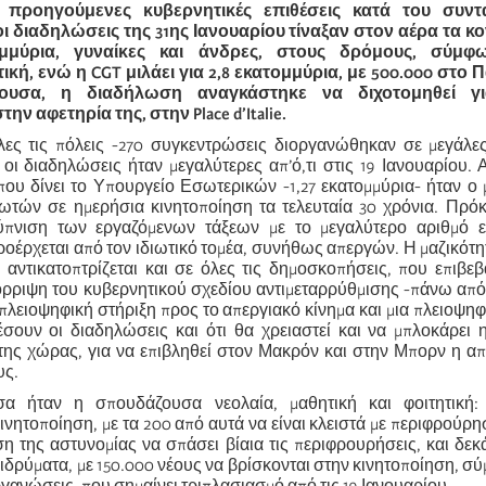
ς προηγούμενες κυβερνητικές επιθέσεις κατά του συντα
ι διαδηλώσεις της 31ης Ιανουαρίου τίναξαν στον αέρα τα κ
μμύρια, γυναίκες και άνδρες, στους δρόμους, σύμφ
ική, ενώ η CGT μιλάει για 2,8 εκατομμύρια, με 500.000 στο 
ουσα, η διαδήλωση αναγκάστηκε να διχοτομηθεί γ
ην αφετηρία της, στην Place d’Italie.
λες τις πόλεις -270 συγκεντρώσεις διοργανώθηκαν σε μεγάλες
 οι διαδηλώσεις ήταν μεγαλύτερες απ’ό,τι στις 19 Ιανουαρίου. 
που δίνει το Υπουργείο Εσωτερικών -1,27 εκατομμύρια- ήταν ο
ωτών σε ημερήσια κινητοποίηση τα τελευταία 30 χρόνια. Πρόκε
ύπνιση των εργαζόμενων τάξεων με το μεγαλύτερο αριθμό 
οέρχεται από τον ιδιωτικό τομέα, συνήθως απεργών. Η μαζικότη
, αντικατοπτρίζεται και σε όλες τις δημοσκοπήσεις, που επιβε
ρριψη του κυβερνητικού σχεδίου αντιμεταρρύθμισης -πάνω από
πλειοψηφική στήριξη προς το απεργιακό κίνημα και μια πλειοψη
έσουν οι διαδηλώσεις και ότι θα χρειαστεί και να μπλοκάρει 
της χώρας, για να επιβληθεί στον Μακρόν και στην Μπορν η α
υς.
α ήταν η σπουδάζουσα νεολαία, μαθητική και φοιτητική:
ινητοποίηση, με τα 200 από αυτά να είναι κλειστά με περιφρούρησ
η της αστυνομίας να σπάσει βίαια τις περιφρουρήσεις, και δεκ
ιδρύματα, με 150.000 νέους να βρίσκονται στην κινητοποίηση, σύ