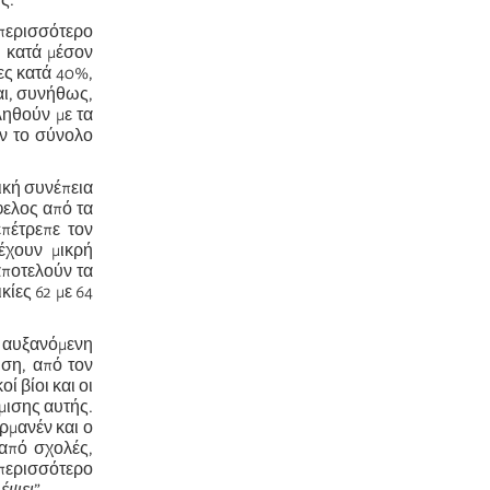
ς.
 περισσότερο
, κατά μέσον
ες κατά 40%,
αι, συνήθως,
ληθούν με τα
ύν το σύνολο
ική συνέπεια
φελος από τα
επέτρεπε τον
έχουν μικρή
αποτελούν τα
ίες 62 με 64
 αυξανόμενη
ηση, από τον
ί βίοι και οι
μισης αυτής.
μανέν και ο
από σχολές,
 περισσότερο