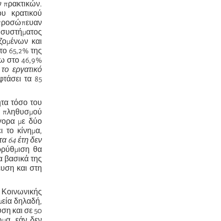
 πρακτικών.
υ κρατικού
τιπροσώπευαν
υ συστήματος
αζομένων και
το 65,2% της
ω στο 46,9%
το εργατικό
τάσει τα 85
τα τόσο του
ου πληθυσμού
ήγορα με δύο
 το κίνημα,
α 64 έτη δεν
ρρύθμιση θα
α βασικά της
ευση και στη
Κοινωνικής
μεία δηλαδή,
ση και σε 50
ωμα, εάν δεν