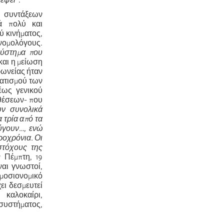
λέψει
”.
ν συντάξεων
τά πολύ και
ύ κινήματος,
ονομολόγους.
ύστημα που
και η μείωση
ρωνείας ήταν
ματισμού των
έως γενικού
θέσεων- που
υν συνολικά
 τρία από τα
ύγουν…, ενώ
ροχρόνια. Οι
στόχους της
 Πέμπτη, 19
ναι γνωστοί,
ημοσιονομικό
ει δεσμευτεί
καλοκαίρι,
 συστήματος,