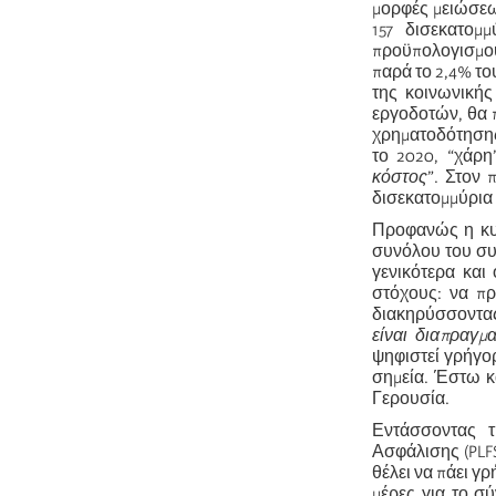
μορφές μειώσε
157 δισεκατομ
προϋπολογισμού.
παρά το 2,4% το
της κοινωνικής
εργοδοτών, θα π
χρηματοδότησης
το 2020, “χάρη
κόστος
”. Στον 
δισεκατομμύρια
Προφανώς η κυβ
συνόλου του συ
γενικότερα και 
στόχους: να πρ
διακηρύσσοντας 
είναι διαπραγμ
ψηφιστεί γρήγορ
σημεία. Έστω κ
Γερουσία.
Εντάσσοντας τ
Ασφάλισης (PLFS
θέλει να πάει γ
μέρες για το σ