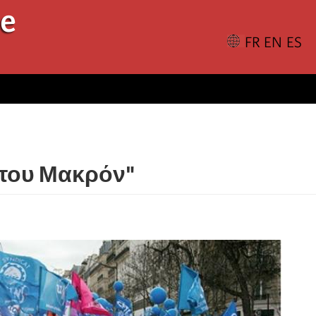
le
 του Μακρόν"