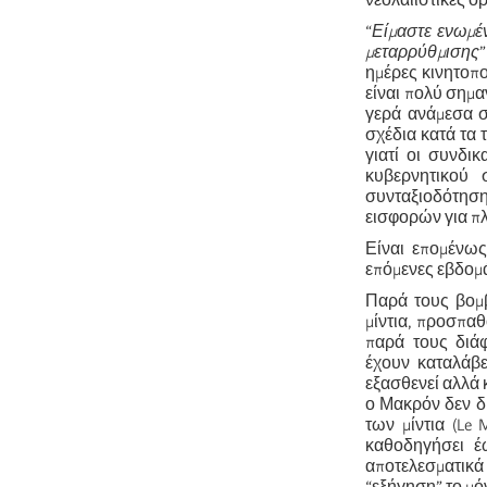
νεολαιίστικες ο
“
Είμαστε ενωμέν
μεταρρύθμισης
ημέρες κινητοπο
είναι πολύ σημα
γερά ανάμεσα σ
σχέδια κατά τα 
γιατί οι συνδι
κυβερνητικού 
συνταξιοδότηση
εισφορών για πλ
Είναι επομένως
επόμενες εβδομ
Παρά τους βομβ
μίντια, προσπα
παρά τους διά
έχουν καταλάβε
εξασθενεί αλλά κ
ο Μακρόν δεν δί
των μίντια (Le 
καθοδηγήσει έ
αποτελεσματικά