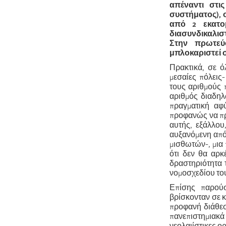
απέναντι στι
συστήματος), ο
από 2 εκατο
διασυνδικαλιστ
Στην πρωτεύ
μπλοκαριστεί στ
Πρακτικά, σε ό
μεσαίες πόλεις-
τους αριθμούς 
αριθμός διαδηλ
πραγματική αφ
προφανώς να πρ
αυτής, εξάλλου
αυξανόμενη από
μισθωτών-, μια 
ότι δεν θα αρκ
δραστηριότητα 
νομοσχεδίου το
Επίσης παρούσ
βρίσκονταν σε κ
προφανή διάθεσ
πανεπιστημιακά 