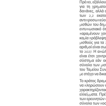
Πρέπει, εξάλλου
για τη χρηματο
δαπάνες, αλλά 
των 2,2 εκατ
αντιπροσωπεύου
μισθών του δημ
εντυπωσιακό ότ
παραμένουν χον
καμία πρόβλεψη
μισθούς για τα
αριθμοί είναι 
το 2027. Η απώ
είναι έτσι χον
σύστημα εάν οι
σύνολο των μι
του Ταμείου Συ
με στόχο να δικ
Το κράτος δραμα
να πληρώσουν ο
χαρακτηρίζοντ
ελλείμματα. Πρέ
των ερευνητών α
σύνολο των ποσώ