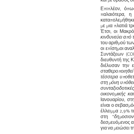
και με θράσος δ
Επιπλέον, όπω
παλαιότερα, η
καταπολεμήθηκε 
με μια πλατιά 
Έτσι, οι Μακρό
κινδυνεύει από
του αριθμού τω
οι επίσημοι αν
Συντάξεων (COR
διευθυντή της 
διέλυσαν την ε
σταθεροποιηθεί 
τέσσερα υποθετ
στη μόνη υπόθεσ
συνταξιοδοτικέ
οικονομικής κα
Ιανουαρίου, στ
είναι ο σεβασμ
έλλειμμα 2,9% 
στη “
δημοσιον
δεσμευόμενος α
για να μειώσει