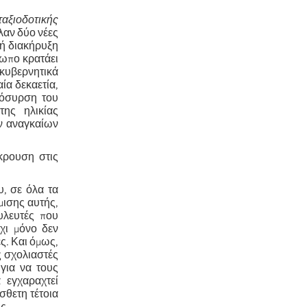
ταξιοδοτικής
λαν δύο νέες
τή διακήρυξη
τωπο κρατάει
κυβερνητικά
αία δεκαετία,
πόσυρση του
της ηλικίας
ων αναγκαίων
κρουση στις
, σε όλα τα
μισης αυτής,
υλευτές που
χι μόνο δεν
ες. Και όμως,
ς σχολιαστές
 για να τους
 εγχαραχτεί
σθετη τέτοια