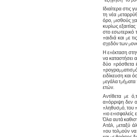
“εξήγηση” το μό
Ιδιαίτερα στις 
τη νέα μεταρρύ
όρο, μισθούς χα
κυρίως εξαιτίας
στο εσωτερικό 
παιδιά και με τ
σχεδόν των μον
Η επέκταση στην
να καταστήσει α
δύο πρόσθετα έ
προγραμματισμό
ειδίκευση και ό
μεγάλα τμήματα 
ετών.
Αντίθετα με ό
απόρριψη δεν ο
πληθυσμό, του π
πιο επισφαλείς 
Όλα αυτά καθισ
Ατάλ, μεταξύ ά
που τολμούν να