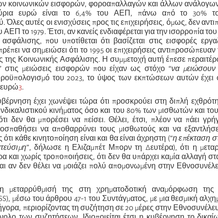
ων κοινωνικών εισφορών, φοροαπαλλαγών και άλλων ανάλογων
μύρια ευρώ είναι το 6,4% του ΑΕΠ, πάνω από το 30% το
 Όλες αυτές οι ενισχύσεις προς τις επιχειρήσεις, όμως, δεν αν
υ ΑΕΠ το 1979. Έτσι, αν κανείς ενδιαφέρεται για την ισορροπία το
 ασφάλισης, που υποτίθεται ότι βασίζεται στις εισφορές εργ
ρέπει να σημειώσει ότι το 1995 οι επιχειρήσεις αντιπροσώπευαν 
 της Κοινωνικής Ασφάλισης. Η συμμετοχή αυτή έπεσε περαιτέρ
” στις μειώσεις εισφορών που είχαν ως στόχο “
να μειώσουν 
προϋπολογισμό του 2023, το ύψος των εκπτώσεων αυτών έχει φ
 ευρώ
3
.
έρνηση έχει χωνέψει τώρα ότι προσκρούει στη διπλή εχθρότη
νδικαλιστικού κινήματος όσο και του 80% των μισθωτών και τ
ότι δεν θα μπορέσει να πείσει. Θέλει, έτσι, πλέον να πάει γρ
οσπαθήσει να αποθαρρύνει τους μισθωτούς και να εξαντλήσει
ότι κάθε κινητοποίηση είναι και θα είναι άχρηστη (“
η επέκταση στ
ατεύσιμη
”, δήλωσε η Ελιζαμπέτ Μπορν τη Δευτέρα), ότι η μετα
α και χωρίς τροποποιήσεις, ότι δεν θα υπάρχει καμία αλλαγή στ
αι αν δεν θέλει να μοιάζει πολύ απομονωμένη στην Εθνοσυνέλ
η μεταρρύθμισή της στη χρηματοδοτική αναμόρφωση της 
S), μέσω του άρθρου 47-1 του Συντάγματος, με μια θεσμική αλχη
ρήγορα, περιορίζοντας τη συζήτηση σε 20 μέρες στην Εθνοσυνέλευ
ύνολο των συζητήσεων. Ιδιοποιείται έτσι η κυβέρνηση το δικαί