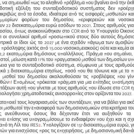
, να σημειωθεί πως το αληθινό πρόβλημα που βγαίνει από την έκ
δοτική εξέλιξη του συνταξιοδοτικού συστήματος δεν προέρχε
ακριβώς από τα έσοδα, ιδιαίτερα από τις εισφορές μισθωτών κ
ομμυρίων φορέων του δημοσίου, περιφερειών και νοσοκο
ν 22 δισεκατομμύρια ευρώ εσόδων το 2021. Στους αριθμούς για
οσίου, όπως ανακοινώθηκαν στο COR από το Υπουργείο Οικονομ
ι οι συνολικοί αριθμοί προσωπικού στους δύο αυτούς δημόσι
τρικά οι ίδιοι ώς το 2027 με ένα σχεδόν πάγωμα των αμοιβών
 πρόσληψης (εκτός από 15.000 νοσοκομειακούς) ούτε και καμία 
 2,2 εκατομμύρια δημόσιους υπαλλήλους. Πράγμα που σημαίνει, 
σωστοί, μείωση κατά 11% του πραγματικού μισθού των δημοσίων 
λεια για το συνταξιοδοτικό σύστημα, σύμφωνα με τους αριθμού
τρικά 3 δισεκατομμύρια ετησίως, ποσό που θα τόνωνε και με το
 μισθοί του δημοσίου ακολουθούσαν τις προβλέψεις που γίνο
σθών
1
! Επομένως πρόκειται πράγματι για μια επίτηδες υποτίμη
ντάξεων αυτή που γίνεται με τους αριθμούς που έδωσε στο COR 
αιολογήσει χρηματοδοτικές ανισορροπίες στον ορίζοντα του 2027.
τοποιεί τους λογαριασμούς των συντάξεων, για να βάλει για ακ
ι μισθωτοί την επαναφορά των δημοσιονομικών στα κριτήρια το
ας ανεύθυνους όσους θα δέχονταν έτσι να αυξηθούν τα 
πει επίσης να υπογραμμίσουμε το ενδιαφέρον που έχει και η σχ
πό τη Λίλ του IRES
2
. Υπολογίζουν σε 157 δισεκατομμύρια ευρώ, γι
ν για ενισχύσεις προς τις επιχειρήσεις, με δημοσιονομική δαπάνη