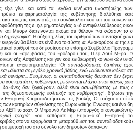
ιεκδικούν, απέναντι στους απεργούς, “
τη Γαλλία που θέλει να δου
ς είχε γίνει και κατά τα μεγάλα κινήματα υποστήριξης τω
 τρύπια επιχειρηματολογία της κυβέρνησης διαλύθηκε κα
από τους/τις αγωνιστές του συνδικαλιστικού και του κοινωνικο
τροφοδότηση της επιχειρηματολογίας από αντιφιλελεύθερους οικ
ν και Μπορν διατείνονται ακόμα ότι θέλουν “
να σώσουν το σ
 τη δημογραφία
”. Η αύξηση, λένε, του αριθμού των συνταξιούχων 
ν ενεργών θα θέσει σε κίνδυνο το σύστημα. Αποκορύφωμα της ει
αλυτικοί αριθμοί που δημοσίευσε το επίσημο Συμβούλιο Προγραμ
) και οι παρεμβάσεις του προέδρου του, Πιερ-Λουί Μπρα -τ
Κοινωνικής Ασφάλισης και γενικού επιθεωρητή κοινωνικών υπο
πίσημη επιχειρηματολογία: “
Οι συνταξιοδοτικές δαπάνες έχο
και μάλιστα σε μεγάλο χρονικό βάθος, ενώ μειώνονται κιόλας στα
ικά σενάρια… Επομένως, οι συνταξιοδοτικές δαπάνες δεν ξεφε
η που κρατάει η κυβέρνηση, μειώνονται ελάχιστα και κάπως μακ
ς δαπάνες δεν ξεφεύγουν, αλλά είναι ασυμβίβαστες με τους 
ι της δημοσιονομικής πολιτικής
της
κυβέρνησης
”, δήλωσε την
ην Επιτροπή Χρηματοδοτήσεων της βουλής. Οι στόχοι αυτοί εί
ός των κριτηρίων σύγκλισης της Ευρωπαϊκής Ένωσης και ένα δ
του ΑΕΠ το 2027. Ο Μπρουνό Λε Μερ (υπουργός οικονομικών) έχ
ομική τροχιά
” που καθόρισε η Ευρωπαϊκή Επιτροπή το 
κριβώς στο να εφαρμόσει τη μεταρρύθμιση του συνταξιοδοτικού
 τη συμμετοχή του στο σύνολο των δημοσίων δαπανών.