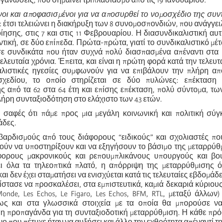
ργανώσεις, που σημαίνει τριπλασιασμό από τις 19 Ιανουαρίου.
οι και αποφασισμένοι για να αποσυρθεί το νομοσχέδιο της συν
”: έτσι τελειώνει η διακήρυξη των 8 συνομοσπονδιών, που ανάγγει
ίησης, στις 7 και στις 11 Φεβρουαρίου. Η διασυνδικαλιστική αυ
ντική, σε δύο επίπεδα. Πρώτα-πρώτα, γιατί το συνδικαλιστικό μέ
ε συνδικάτα που ήταν συχνά πολύ διασπασμένα απέναντι στα 
τελευταία χρόνια. Έπειτα, και είναι η πρώτη φορά κατά την τελευτ
καλιστικές ηγεσίες συμφωνούν για να επιβάλουν την πλήρη α
σχεδίου, το οποίο στηρίζεται σε δύο πυλώνες: επέκταση 
ς από τα 62 στα 64 έτη και επίσης επέκταση, πολύ σύντομα, τ
ήρη συνταξιοδότηση στο ελάχιστο των 43 ετών.
 σαφές ότι πάμε προς μια μεγάλη κοινωνική και πολιτική σύγ
άδες.
αρδισμούς από τους διάφορους “ειδικούς” και σχολιαστές που
θούν να υποστηρίξουν και να εξηγήσουν το βάσιμο της μεταρρύθ
φορους μακρονικούς και ρεπουμπλικάνους υπουργούς και βο
ι όλα τα τηλεοπτικά πλατό, η απόρριψη της μεταρρύθμισης ό
αι δεν έχει σταματήσει να ενισχύεται κατά τις τελευταίες εβδομάδ
στασε να προσκαλέσει, στα εμπιστευτικά, καμιά δεκαριά κύριου
Monde, Les Echos, Le Figaro, Les Echos, BFM, RTL, μεταξύ άλλων)
ως και στα γλωσσικά στοιχεία με τα οποία θα μπορούσε να
 η προπαγάνδα για τη συνταξιοδοτική μεταρρύθμιση. Η κάθε πρό