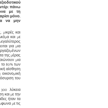
ξιοδοτικού
οντέρ: πάνω
ωνα με τη
Παρίσι μόνο.
ια να μην
, μικρές και
Ακόμα και με
 μεγαλύτερος
ιται για μια
εργαζομένων
τα της μέρας
βαιώνουν μια
 το 80% των
φική αίσθηση
η οικονομική
πόσυρση του
 300 λύκεια
η και με την
άδες ήταν τα
μφωνα με τις