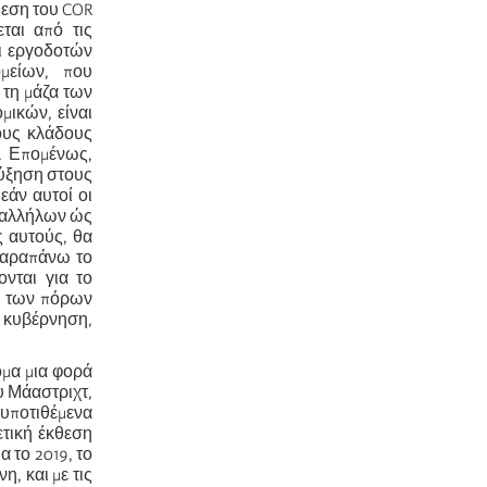
θεση του COR
ται από τις
αι εργοδοτών
μείων, που
 τη μάζα των
ικών, είναι
ους κλάδους
. Επομένως,
αύξηση στους
εάν αυτοί οι
υπαλλήλων ώς
ς αυτούς, θα
 παραπάνω το
νται για το
ση των πόρων
η κυβέρνηση,
όμα μια φορά
υ Μάαστριχτ,
υποτιθέμενα
ετική έκθεση
α το 2019, το
, και με τις