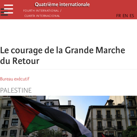
Παράκαμψη
Quatrième internationale
☰
προς
☰
Fourth International /
Cuarta Internacional
το
κυρίως
περιεχόμενο
Le courage de la Grande Marche
du Retour
Bureau exécutif
PALESTINE