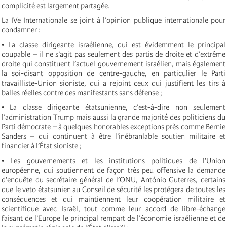
complicité est largement partagée.
La IVe Internationale se joint à l’opinion publique internationale pour
condamner :
• La classe dirigeante israélienne, qui est évidemment le principal
coupable – il ne s’agit pas seulement des partis de droite et d’extrême
droite qui constituent l’actuel gouvernement israélien, mais également
la soi-disant opposition de centre-gauche, en particulier le Parti
travailliste-Union sioniste, qui a rejoint ceux qui justifient les tirs à
balles réelles contre des manifestants sans défense ;
• La classe dirigeante étatsunienne, c’est-à-dire non seulement
l’administration Trump mais aussi la grande majorité des politiciens du
Parti démocrate – à quelques honorables exceptions près comme Bernie
Sanders – qui continuent à être l’inébranlable soutien militaire et
financier à l’État sioniste ;
• Les gouvernements et les institutions politiques de l’Union
européenne, qui soutiennent de façon très peu offensive la demande
d’enquête du secrétaire général de l’ONU, António Guterres, certains
que le veto étatsunien au Conseil de sécurité les protégera de toutes les
conséquences et qui maintiennent leur coopération militaire et
scientifique avec Israël, tout comme leur accord de libre-échange
faisant de l’Europe le principal rempart de l’économie israélienne et de