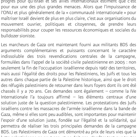
progrès pour qu’Israël et ses alliés internationaux estiment que c’est
pour eux une des plus grandes menaces. Alors que l’impuissance de
l’ONU et plus généralement de la « communauté internationale » pour
maîtriser Israël devient de plus en plus claire, c’est aux organisations du
mouvement ouvrier, politiques et citoyennes, de prendre leurs
responsabilités pour couper les ressources économiques et sociales du
bulldozer sioniste.
Les marcheurs de Gaza ont maintenant fourni aux militants BDS des
arguments complémentaires et puissants concernant le caractère
indissoluble des trois revendications centrales de la campagne,
formulées dans l’appel de la société civile palestinienne en 2005 : non
seulement la fin de l’occupation israélienne depuis 1967 des territoires,
mais aussi l’égalité des droits pour les Palestiniens, les Juifs et tous les
autres dans chaque partie de la Palestine historique, ainsi que le droit
des réfugiés palestiniens de retourner dans leurs foyers dont ils ont été
chassés il y a 70 ans. Ces demandes sont également – comme la IVe
Internationale l’a toujours affirmé – les éléments centraux d’une
solution juste de la question palestinienne. Les protestations des Juifs
israéliens contre les massacres de l’armée israélienne dans la bande de
Gaza, même si elles sont peu audibles, sont importantes pour maintenir
l’espoir d’une solution juste, fondée sur l’égalité et la solidarité, qui
permettra de réaliser les trois principales demandes de la campagne
BDS. Les Palestiniens de Gaza ont démontré au prix de leurs vies que la