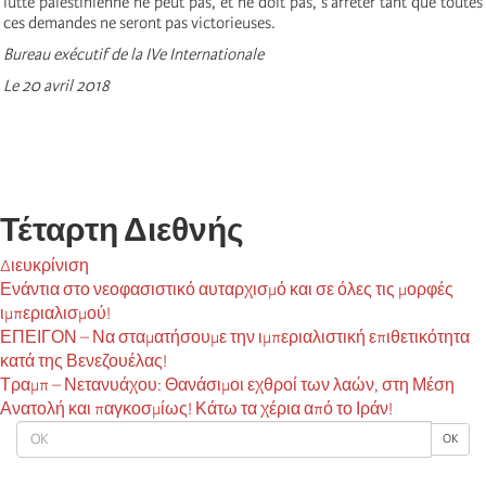
lutte palestinienne ne peut pas, et ne doit pas, s’arrêter tant que toutes
ces demandes ne seront pas victorieuses.
Bureau exécutif de la IVe Internationale
Le 20 avril 2018
Τέταρτη Διεθνής
Διευκρίνιση
Ενάντια στο νεοφασιστικό αυταρχισμό και σε όλες τις μορφές
ιμπεριαλισμού!
ΕΠΕΙΓΟΝ – Να σταματήσουμε την ιμπεριαλιστική επιθετικότητα
κατά της Βενεζουέλας!
Τραμπ – Νετανυάχου: Θανάσιμοι εχθροί των λαών, στη Μέση
Ανατολή και παγκοσμίως! Κάτω τα χέρια από το Ιράν!
OK
OK