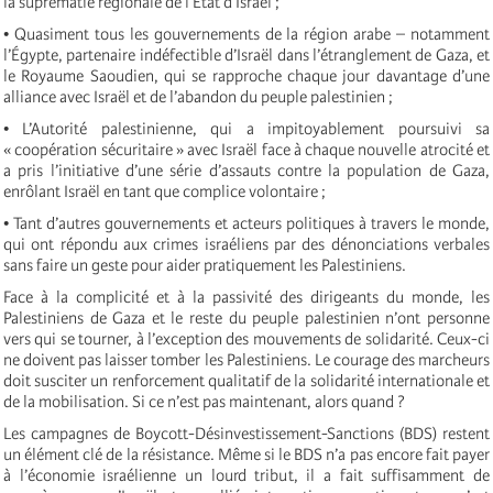
la suprématie régionale de l’État d’Israël ;
• Quasiment tous les gouvernements de la région arabe – notamment
l’Égypte, partenaire indéfectible d’Israël dans l’étranglement de Gaza, et
le Royaume Saoudien, qui se rapproche chaque jour davantage d’une
alliance avec Israël et de l’abandon du peuple palestinien ;
• L’Autorité palestinienne, qui a impitoyablement poursuivi sa
« coopération sécuritaire » avec Israël face à chaque nouvelle atrocité et
a pris l’initiative d’une série d’assauts contre la population de Gaza,
enrôlant Israël en tant que complice volontaire ;
• Tant d’autres gouvernements et acteurs politiques à travers le monde,
qui ont répondu aux crimes israéliens par des dénonciations verbales
sans faire un geste pour aider pratiquement les Palestiniens.
Face à la complicité et à la passivité des dirigeants du monde, les
Palestiniens de Gaza et le reste du peuple palestinien n’ont personne
vers qui se tourner, à l’exception des mouvements de solidarité. Ceux-ci
ne doivent pas laisser tomber les Palestiniens. Le courage des marcheurs
doit susciter un renforcement qualitatif de la solidarité internationale et
de la mobilisation. Si ce n’est pas maintenant, alors quand ?
Les campagnes de Boycott-Désinvestissement-Sanctions (BDS) restent
un élément clé de la résistance. Même si le BDS n’a pas encore fait payer
à l’économie israélienne un lourd tribut, il a fait suffisamment de