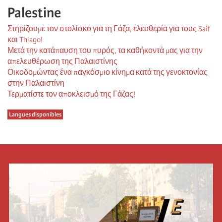
Palestine
Στηρίζουμε τον στολίσκο για τη Γάζα, ελευθερία για τους Saif
και Thiago!
Μετά την κατάπαυση του πυρός, τα καθήκοντά μας για την
απελευθέρωση της Παλαιστίνης
Οικοδομώντας ένα παγκόσμιο κίνημα κατά της γενοκτονίας
στην Παλαιστίνη
Τερματίστε τον αποκλεισμό της Γάζας!
Langues disponibles