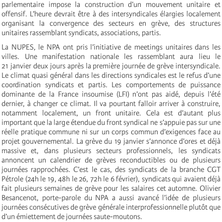
parlementaire impose la construction d’un mouvement unitaire et
offensif. L’heure devrait être à des intersyndicales élargies localement
organisant la convergence des secteurs en grève, des structures
unitaires rassemblant syndicats, associations, partis.
La NUPES, le NPA ont pris l’initiative de meetings unitaires dans les
villes. Une manifestation nationale les rassemblant aura lieu le
21 janvier deux jours après la première journée de grève intersyndicale.
Le climat quasi général dans les directions syndicales est le refus d’une
coordination syndicats et partis. Les comportements de puissance
dominante de la France insoumise (LFI) n’ont pas aidé, depuis l’été
dernier, à changer ce climat. Il va pourtant falloir arriver à construire,
notamment localement, un front unitaire. Cela est d’autant plus
important que la large étendue du front syndical ne s’appuie pas sur une
réelle pratique commune ni sur un corps commun d’exigences face au
projet gouvernemental. La grève du 19 janvier s’annonce d’ores et déjà
massive et, dans plusieurs secteurs professionnels, les syndicats
annoncent un calendrier de grèves reconductibles ou de plusieurs
journées rapprochées. C’est le cas, des syndicats de la branche CGT
Pétrole (24h le 19, 48h le 26, 72h le 6 février), syndicats qui avaient déjà
fait plusieurs semaines de grève pour les salaires cet automne. Olivier
Besancenot, porte-parole du NPA a aussi avancé l’idée de plusieurs
journées consécutives de grève générale interprofessionnelle plutôt que
d’un émiettement de journées saute-moutons.