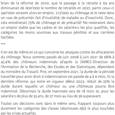
bilan de la réforme de 2010, que le passage à la retraite à 64 ans
diminuerait de 600’000 le nombre de retraités en 2027, parmi ceux-ci
240’000 seraient alors en emploi, 215’000 au chômage et le reste dans
un «sas de précarité» fait d’invalidité, de maladie ou d’inactivité. Donc,
cela entraînerait 75% de chômage et de précarité! Ne resteraient dans
un emploi stable que les cadres et les salarié·e·s les plus qualifiés, les
catégories les moins soumises aux travaux pénibles et aux carrières
hachées.
***
Il en est de même en ce qui concerne les attaques contre les allocataires
du chômage. Nous sommes passés de juin 2008 à juin 2021 de 68% à
47,4% des chômeurs indemnisés (d’après la DARES-Direction de
l’Animation de la Recherche, des Etudes et des Statistiques, dépendant
du ministère du Travail). Pire, en septembre 2021, la durée de la période
travaillée pour avoir droit à indemnisation est passée de 4 à 6 mois. Et la
dernière réforme, qui entre en vigueur début 2023, réduit de 25% la
durée durant laquelle un chômeur ou une chômeuse pourra être
indemnisé. Désormais la durée maximale sera de 18 mois et, pour les
salarié·e·s de plus de 55 ans, de 27 mois au lieu de 36 auparavant.
Toutes ces décisions vont dans le même sens, frappant toujours plus
durement les catégories des classes laborieuses déjà le plus touchées
par les crises actuelles.