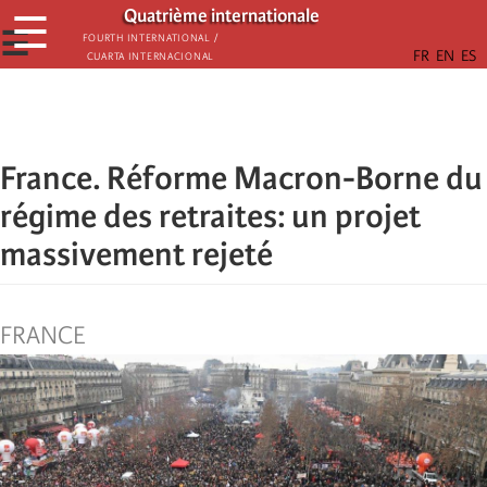
Παράκαμψη
Quatrième internationale
☰
προς
☰
Fourth International /
Cuarta Internacional
το
κυρίως
περιεχόμενο
France. Réforme Macron-Borne du
régime des retraites: un projet
massivement rejeté
FRANCE