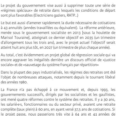
Le projet du gouvernement vise aussi à supprimer toute une série de
«régimes spéciaux» de retraite dans lesquels les conditions de départ
sont plus favorables (Electriciens gaziers, RATP…)
Le but est aussi d’amener rapidement la durée nécessaire de cotisations
à 43 annuités (années travaillées ou équivalent). La réforme antérieure,
menée sous le gouvernement socialiste en 2013 [sous la houlette de
Marisol Touraine], atteignait ce dernier objectif en 2035 (un trimestre
d’allongement tous les trois ans), avec le projet actuel l’objectif serait
atteint huit ans plus tôt, en 2027 (un trimestre de plus chaque année).
Au total, c’est évidemment un projet global de régression sociale qui va
encore aggraver les inégalités derrière un discours officiel de «justice
sociale» et de «sauvetage du système français par répartition»
Dans la plupart des pays industrialisés, les régimes des retraites ont été
l’objet de nombreuses attaques, notamment depuis le tournant libéral
des années 1980.
La France n’a pas échappé à ce mouvement et, depuis 1993, les
gouvernements successifs, dirigés par les socialistes et les gaullistes,
ont mené quatre réformes contre le système des retraites. Il y a 30 ans,
les salarié·e·s, fonctionnaires ou du secteur privé, avaient une retraite
complète (taux plein) à 60 ans, en ayant versé 37,5 ans de cotisations. Si
le projet passe, nous passerions très vite à 64 ans et 43 années de