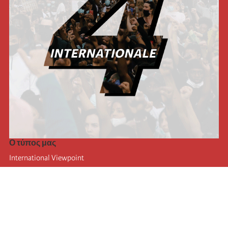
Ο τύπος μας
International Viewpoint
Punto de vista internacional
Inprecor
Facebook
Twitter
Η Διεθνής