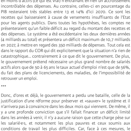
en moins d’actifs (ce qui est vrai) n’entraînant en rien un accroissement
incontrôlable des dépenses. Au contraire, celles-ci en pourcentage du
PIB resteraient très stables entre 13 et 14% d’ici 2070. Ce sont les
recettes qui baisseraient à cause de versements insuffisants de l’Etat
pour les agents publics. Dans toutes les hypothèses, les comptes ne
présenteraient qu’un faible déficit au regard du montant des recettes et
des dépenses. Le système a été excédentaire les deux dernières années
(4 milliards au total) et présentera un déficit maximum de 10,7 milliards
en 2027, à mettre en regard des 350 milliards de dépenses. Tout cela est
dans le rapport du COR qui dit explicitement que la situation n’a rien de
catastrophique… contrairement à ce que dit le gouvernement. De plus,
le gouvernement prétend nécessaire un plus grand nombre de salariés
actifs alors que de 50 à 65 ans le taux actuel d’emploi n’est que de 56%,
du fait des plans de licenciements, des maladies, de l’impossibilité de
retrouver un emploi.
***
Donc, d’ores et déjà, le gouvernement a perdu une bataille, celle de la
justification d’une réforme pour préserver et «sauver» le système et il
n’arrivera pas à convaincre dans les deux mois qui viennent. De même, il
y a une profonde conviction que s’il fallait financer un déficit limité
dans les années à venir, il n’y a aucune raison que cette charge pèse sur
les salarié·e·s, et notamment les plus pauvres et ceux soumis aux
conditions de travail les plus difficiles. Car, face à ces mesures, le