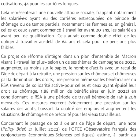
cotisations, 44 pour les carrières longues.
Cela représenterait une nouvelle attaque sociale, frappant notamment
les salarié·e·s ayant eu des carrières entrecoupées de période de
chômage ou de temps partiels, notamment les femmes et, en général,
celles et ceux ayant commencé à travailler avant 20 ans, les salarié·e·s
ayant peu de qualification. Cela aurait comme double effet de les
obliger à travailler au-delà de 64 ans et cela pour de pensions plus
faibles.
Ce projet de réforme s’intègre dans un plan d’ensemble de Macron
visant à «travailler plus» selon un de ses thèmes de campagne de 2022,
augmenter, au moins sur le papier, le nombre d’actifs avec un recul de
l’âge de départ à la retraite, une pression sur les chômeurs et chômeuses
par la diminution des droits, une pression même sur les bénéficiaires du
RSA (revenu de solidarité active-pour celles et ceux ayant épuisé leur
droit au chômage, 1,88 million de bénéficiaires en juin 2022) en
conditionnant le RSA à une période de travail bénévole de 15h à 20h
mensuels. Ces mesures exercent évidemment une pression sur les
salaires des actifs, baissant la qualité des emplois et augmentent les
situations de chômage et de précarité pour les vieux travailleurs.
Concernant le passage de 62 à 64 ans de l’âge de départ, une note
(
Policy Brief,
21 juillet 2022) de l’OFCE (Observatoire français des
conjonctures économiques-Sciences politiques) estime, à partir du