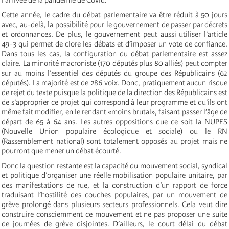
Cette année, le cadre du débat parlementaire va être réduit à 50 jours
avec, au-delà, la possibilité pour le gouvernement de passer par décrets
et ordonnances. De plus, le gouvernement peut aussi utiliser l’article
49-3 qui permet de clore les débats et d’imposer un vote de confiance.
Dans tous les cas, la configuration du débat parlementaire est assez
claire. La minorité macroniste (170 députés plus 80 alliés) peut compter
sur au moins l’essentiel des députés du groupe des Républicains (62
députés). La majorité est de 286 voix. Donc, pratiquement aucun risque
de rejet du texte puisque la politique de la direction des Républicains est
de s’approprier ce projet qui correspond à leur programme et qu’ils ont
même fait modifier, en le rendant «moins brutal», faisant passer l’âge de
départ de 65 à 64 ans. Les autres oppositions que ce soit la NUPES
(Nouvelle Union populaire écologique et sociale) ou le RN
(Rassemblement national) sont totalement opposés au projet mais ne
pourront que mener un débat écourté.
Donc la question restante est la capacité du mouvement social, syndical
et politique d’organiser une réelle mobilisation populaire unitaire, par
des manifestations de rue, et la construction d’un rapport de force
traduisant l’hostilité des couches populaires, par un mouvement de
grève prolongé dans plusieurs secteurs professionnels. Cela veut dire
construire consciemment ce mouvement et ne pas proposer une suite
de journées de grève disjointes. D’ailleurs, le court délai du débat