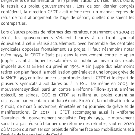
de grèves et de manifestation le 19 janvier, autour d’un seul mot d’ordre,
le retrait du projet gouvernemental. Lors de son dernier congrès
confédéral, la direction CFDT avait même reçu un mandat exprès de
refus de tout allongement de l’âge de départ, quelles que soient les
contreparties.
Lors d’autres projets de réformes des retraites, notamment en 2003 et
2010, les gouvernements s’étaient heurtés à un front syndical
équivalent à celui réalisé actuellement, avec l’ensemble des centrales
syndicales opposées frontalement au projet. Il faut néanmoins noter
qu’en 1995, la CFDT n’était pas dans le mouvement contre le «plan
Juppé» visant à aligner les salarié·e·s du public au niveau des reculs
imposés aux salarié·e·s du privé en 1993. Alain Juppé dut néanmoins
retirer son plan face à la mobilisation générale et à une longue grève de
la SNCF. 1995 entraîna une crise profonde dans la CFDT et le départ de
plusieurs syndicats à Solidaires ou à la FSU. De même en 2003, le
mouvement syndical, parti uni contre la «réforme Fillon» ayant le même
objectif, se scinda, CGC et CFDT se ralliant au projet durant sa
discussion parlementaire qui dura 6 mois. En 2010, la mobilisation dura
9 mois, de mars à novembre, émiettée en 14 journées de grève et de
manifestations. En 2013, la CFDT accompagna aussi la «réforme
Touraine» du gouvernement socialiste. Depuis 1995, le mouvement
social n’a pas réussi à bloquer une réforme des retraites, sauf en 2020
où Macron dut remiser son projet de réforme face aux mobilisations et à
l’arrivée de la pandémie de Covid.