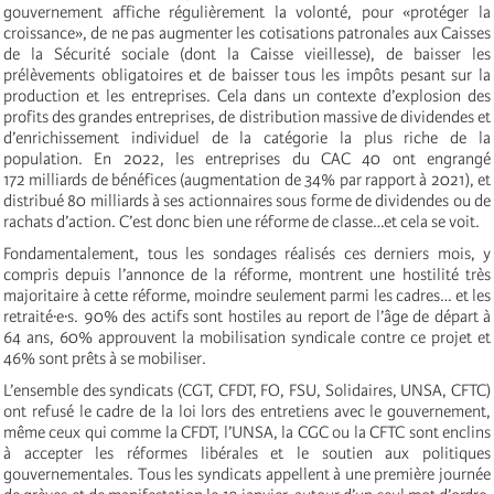
gouvernement affiche régulièrement la volonté, pour «protéger la
croissance», de ne pas augmenter les cotisations patronales aux Caisses
de la Sécurité sociale (dont la Caisse vieillesse), de baisser les
prélèvements obligatoires et de baisser tous les impôts pesant sur la
production et les entreprises. Cela dans un contexte d’explosion des
profits des grandes entreprises, de distribution massive de dividendes et
d’enrichissement individuel de la catégorie la plus riche de la
population. En 2022, les entreprises du CAC 40 ont engrangé
172 milliards de bénéfices (augmentation de 34% par rapport à 2021), et
distribué 80 milliards à ses actionnaires sous forme de dividendes ou de
rachats d’action. C’est donc bien une réforme de classe…et cela se voit.
Fondamentalement, tous les sondages réalisés ces derniers mois, y
compris depuis l’annonce de la réforme, montrent une hostilité très
majoritaire à cette réforme, moindre seulement parmi les cadres… et les
retraité·e·s. 90% des actifs sont hostiles au report de l’âge de départ à
64 ans, 60% approuvent la mobilisation syndicale contre ce projet et
46% sont prêts à se mobiliser.
L’ensemble des syndicats (CGT, CFDT, FO, FSU, Solidaires, UNSA, CFTC)
ont refusé le cadre de la loi lors des entretiens avec le gouvernement,
même ceux qui comme la CFDT, l’UNSA, la CGC ou la CFTC sont enclins
à accepter les réformes libérales et le soutien aux politiques
gouvernementales. Tous les syndicats appellent à une première journée