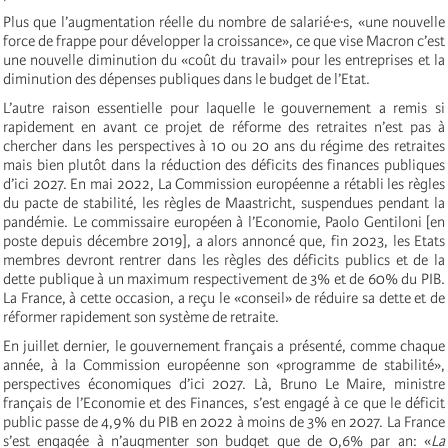
Plus que l’augmentation réelle du nombre de salarié·e·s, «une nouvelle
force de frappe pour développer la croissance», ce que vise Macron c’est
une nouvelle diminution du «coût du travail» pour les entreprises et la
diminution des dépenses publiques dans le budget de l’Etat.
L’autre raison essentielle pour laquelle le gouvernement a remis si
rapidement en avant ce projet de réforme des retraites n’est pas à
chercher dans les perspectives à 10 ou 20 ans du régime des retraites
mais bien plutôt dans la réduction des déficits des finances publiques
d’ici 2027. En mai 2022, La Commission européenne a rétabli les règles
du pacte de stabilité, les règles de Maastricht, suspendues pendant la
pandémie. Le commissaire européen à l’Economie, Paolo Gentiloni [en
poste depuis décembre 2019], a alors annoncé que, fin 2023, les Etats
membres devront rentrer dans les règles des déficits publics et de la
dette publique à un maximum respectivement de 3% et de 60% du PIB.
La France, à cette occasion, a reçu le «conseil» de réduire sa dette et de
réformer rapidement son système de retraite.
En juillet dernier, le gouvernement français a présenté, comme chaque
année, à la Commission européenne son «programme de stabilité»,
perspectives économiques d’ici 2027. Là, Bruno Le Maire, ministre
français de l’Economie et des Finances, s’est engagé à ce que le déficit
public passe de 4,9% du PIB en 2022 à moins de 3% en 2027. La France
s’est engagée à n’augmenter son budget que de 0,6% par an: «
La