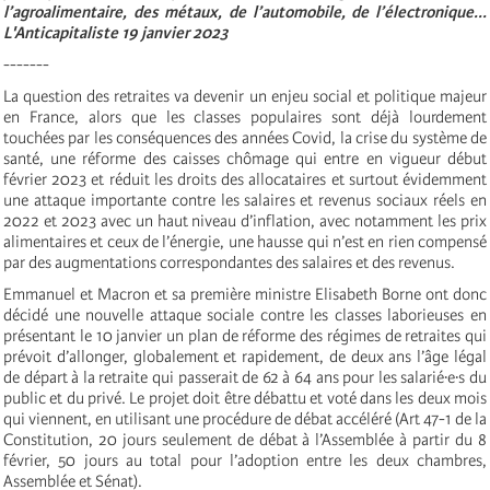
l’agroalimentaire, des métaux, de l’automobile, de l’électronique...
L'Anticapitaliste 19 janvier 2023
-------
La question des retraites va devenir un enjeu social et politique majeur
en France, alors que les classes populaires sont déjà lourdement
touchées par les conséquences des années Covid, la crise du système de
santé, une réforme des caisses chômage qui entre en vigueur début
février 2023 et réduit les droits des allocataires et surtout évidemment
une attaque importante contre les salaires et revenus sociaux réels en
2022 et 2023 avec un haut niveau d’inflation, avec notamment les prix
alimentaires et ceux de l’énergie, une hausse qui n’est en rien compensé
par des augmentations correspondantes des salaires et des revenus.
Emmanuel et Macron et sa première ministre Elisabeth Borne ont donc
décidé une nouvelle attaque sociale contre les classes laborieuses en
présentant le 10 janvier un plan de réforme des régimes de retraites qui
prévoit d’allonger, globalement et rapidement, de deux ans l’âge légal
de départ à la retraite qui passerait de 62 à 64 ans pour les salarié·e·s du
public et du privé. Le projet doit être débattu et voté dans les deux mois
qui viennent, en utilisant une procédure de débat accéléré (Art 47-1 de la
Constitution, 20 jours seulement de débat à l’Assemblée à partir du 8
février, 50 jours au total pour l’adoption entre les deux chambres,
Assemblée et Sénat).