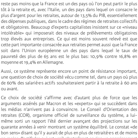
reste pas moins que la France est un des pays où l’on peut partir le plus
tôt à la retraite et, avec l’Italie, un des pays dans lequel on consacre le
plus d’argent pour les retraites, autour de 13,5% du PIB, essentiellement
des dépenses publiques, dans le cadre des régimes de retraites collectifs
et obligatoires. Beaucoup d’experts capitalistes insistent sur ce «niveau
intolérable» qui imposerait des niveaux de prélèvements obligatoires
trop élevés aux entreprises. Ce qui est moins souvent relevé est que
cette part importante consacrée aux retraites permet aussi que la France
soit dans l’Union européenne un des pays dans lequel le taux de
pauvreté des plus de 65 ans est le plus bas: 10,9% contre 16,8% en
moyenne et 19,4% en Allemagne.
Aussi, ce système représente encore un point de résistance important,
une question de choix de société vécu comme tel, dans un pays où plus
de 60% des salarié·e·s actifs souhaiteraient partir à la retraite à 60 ans
ou avant.
Ce choix de société s’affirme avec d’autant plus de force que les
arguments assénés par Macron et les «experts» qui se succèdent dans
les médias n’arrivent pas à convaincre. Le Conseil d’Orientation des
retraites (COR), organisme officiel de surveillance du système, a lui-
même sorti un rapport l’été dernier avançant des projections sur les
quarante années à venir montrant un système équilibré. Le constat «de
bon sens» disant qu’il y aurait de plus en plus de retraité·e·s et de moins