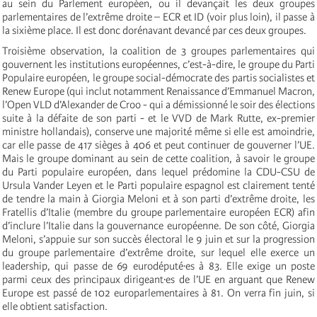
au sein du Parlement européen, ou il devançait les deux groupes
parlementaires de l’extrême droite – ECR et ID (voir plus loin), il passe à
la sixième place. Il est donc dorénavant devancé par ces deux groupes.
Troisième observation, la coalition de 3 groupes parlementaires qui
gouvernent les institutions européennes, c’est-à-dire, le groupe du Parti
Populaire européen, le groupe social-démocrate des partis socialistes et
Renew Europe (qui inclut notamment Renaissance d’Emmanuel Macron,
l’Open VLD d’Alexander de Croo - qui a démissionné le soir des élections
suite à la défaite de son parti - et le VVD de Mark Rutte, ex-premier
ministre hollandais), conserve une majorité même si elle est amoindrie,
car elle passe de 417 sièges à 406 et peut continuer de gouverner l’UE.
Mais le groupe dominant au sein de cette coalition, à savoir le groupe
du Parti populaire européen, dans lequel prédomine la CDU-CSU de
Ursula Vander Leyen et le Parti populaire espagnol est clairement tenté
de tendre la main à Giorgia Meloni et à son parti d’extrême droite, les
Fratellis d’Italie (membre du groupe parlementaire européen ECR) afin
d’inclure l’Italie dans la gouvernance européenne. De son côté, Giorgia
Meloni, s’appuie sur son succès électoral le 9 juin et sur la progression
du groupe parlementaire d’extrême droite, sur lequel elle exerce un
leadership, qui passe de 69 eurodéputé·es à 83. Elle exige un poste
parmi ceux des principaux dirigeant·es de l’UE en arguant que Renew
Europe est passé de 102 europarlementaires à 81. On verra fin juin, si
elle obtient satisfaction.