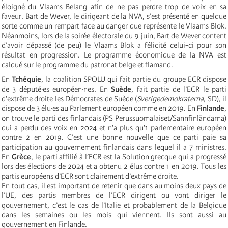
éloigné du Vlaams Belang afin de ne pas perdre trop de voix en sa
faveur. Bart de Wever, le dirigeant de la NVA, s’est présenté en quelque
sorte comme un rempart face au danger que représente le Vlaams Blok.
Néanmoins, lors de la soirée électorale du 9 juin, Bart de Wever content
d’avoir dépassé (de peu) le Vlaams Blok a félicité celui-ci pour son
résultat en progression. Le programme économique de la NVA est
calqué sur le programme du patronat belge et flamand.
En
Tchéquie
, la coalition SPOLU qui fait partie du groupe ECR dispose
de 3 député·es européen·nes. En
Suède
, fait partie de l’ECR le parti
d’extrême droite les Démocrates de Suède (
Sverigedemokraterna
, SD), il
dispose de 3 élu·es au Parlement européen comme en 2019. En
Finlande
,
on trouve le parti des finlandais (PS Perussuomalaiset/Sannfinländarna)
qui a perdu des voix en 2024 et n’a plus qu’1 parlementaire européen
contre 2 en 2019. C’est une bonne nouvelle que ce parti paie sa
participation au gouvernement finlandais dans lequel il a 7 ministres.
En
Grèce
, le parti affilié à l’ECR est la Solution grecque qui a progressé
lors des élections de 2024 et a obtenu 2 élus contre 1 en 2019. Tous les
partis européens d’ECR sont clairement d’extrême droite.
En tout cas, il est important de retenir que dans au moins deux pays de
l’UE, des partis membres de l’ECR dirigent ou vont diriger le
gouvernement, c’est le cas de l’Italie et probablement de la Belgique
dans les semaines ou les mois qui viennent. Ils sont aussi au
gouvernement en Finlande.