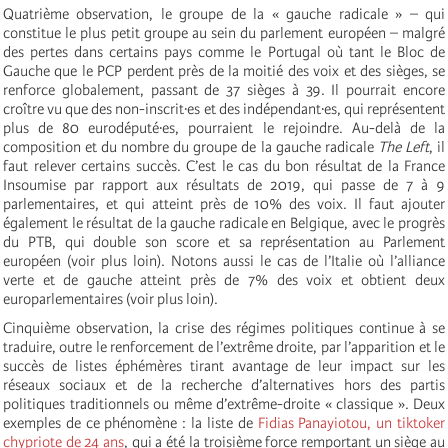
Quatrième observation, le groupe de la « gauche radicale » – qui
constitue le plus petit groupe au sein du parlement européen – malgré
des pertes dans certains pays comme le Portugal où tant le Bloc de
Gauche que le PCP perdent près de la moitié des voix et des sièges, se
renforce globalement, passant de 37 sièges à 39. Il pourrait encore
croître vu que des non-inscrit·es et des indépendant·es, qui représentent
plus de 80 eurodéputé·es, pourraient le rejoindre. Au-delà de la
composition et du nombre du groupe de la gauche radicale
The Left
, il
faut relever certains succès. C’est le cas du bon résultat de la France
Insoumise par rapport aux résultats de 2019, qui passe de 7 à 9
parlementaires, et qui atteint près de 10% des voix. Il faut ajouter
également le résultat de la gauche radicale en Belgique, avec le progrès
du PTB, qui double son score et sa représentation au Parlement
européen (voir plus loin). Notons aussi le cas de l’Italie où l’alliance
verte et de gauche atteint près de 7% des voix et obtient deux
europarlementaires (voir plus loin).
Cinquième observation, la crise des régimes politiques continue à se
traduire, outre le renforcement de l’extrême droite, par l’apparition et le
succès de listes éphémères tirant avantage de leur impact sur les
réseaux sociaux et de la recherche d’alternatives hors des partis
politiques traditionnels ou même d’extrême-droite « classique ». Deux
exemples de ce phénomène : la liste de
Fidias Panayiotou, un tiktoker
chypriote de 24 ans
, qui a été la troisième force remportant un siège au