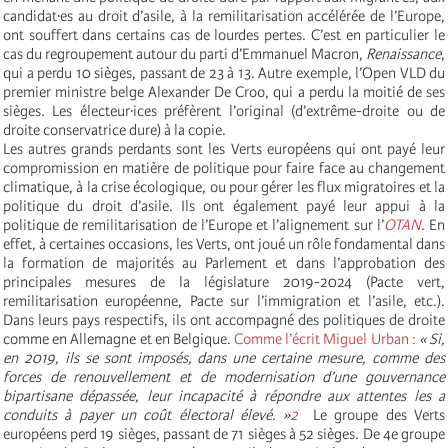
candidat·es au droit d’asile, à la remilitarisation accélérée de l’Europe,
ont souffert dans certains cas de lourdes pertes. C’est en particulier le
cas du regroupement autour du parti d’Emmanuel Macron,
Renaissance
,
qui a perdu 10 sièges, passant de 23 à 13. Autre exemple, l’Open VLD du
premier ministre belge Alexander De Croo, qui a perdu la moitié de ses
sièges. Les électeur·ices préfèrent l’original (d’extrême-droite ou de
droite conservatrice dure) à la copie.
Les autres grands perdants sont les Verts européens qui ont payé leur
compromission en matière de politique pour faire face au changement
climatique, à la crise écologique, ou pour gérer les flux migratoires et la
politique du droit d’asile. Ils ont également payé leur appui à la
politique de remilitarisation de l’Europe et l’alignement sur l’
OTAN
. En
effet, à certaines occasions, les Verts, ont joué un rôle fondamental dans
la formation de majorités au Parlement et dans l’approbation des
principales mesures de la législature 2019-2024 (Pacte vert,
remilitarisation européenne, Pacte sur l’immigration et l’asile, etc.).
Dans leurs pays respectifs, ils ont accompagné des politiques de droite
comme en Allemagne et en Belgique.
Comme l’écrit Miguel Urban :
« Si,
en 2019, ils se sont imposés, dans une certaine mesure, comme des
forces de renouvellement et de modernisation d’une gouvernance
bipartisane dépassée, leur incapacité à répondre aux attentes les a
conduits à payer un coût électoral élevé. »
2
Le groupe des Verts
européens perd 19 sièges, passant de 71 sièges à 52 sièges. De 4e groupe