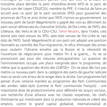
troisième place derrière le parti d’extrême-droite AFD et le parti de
Usurla von der Leyen CDU/CSU, membre du PPE. Il n’exclut de faire un
accord avec ce parti (et le parti socialiste SPD) pour gouverner des
provinces de l’Est et ainsi éviter que l’AFD n’arrive au gouvernement. Le
nouveau parti de Sarah Wagenknecht a gagné des voix au détriment du
parti social-démocrate du chancelier Scholtz, de Die Linke, de l’AFD, des
Libéraux, des Verts et de la CDU-CSU.
Selon Reuters
, dans l’ordre, cela
donne 500 000 venues du SPD, 400 000 venues de Die Linke et 140
000 de l’AFD. Sarah Wagenknecht et son parti ont adopté une position
favorable au contrôle des flux migratoires, le refus d’envoyer des armes
pour soutenir l’Ukraine envahie par la Russie et la nécessité de
l’ouverture de négociations pour mettre fin à la guerre,… Ils ne se
prononcent pas pour des mesures anticapitalistes. La question de
l’environnement occupe une place marginale dans le programme, de
même que la question des droits des LGBTQI+. On ne peut dès lors pas
mettre ce nouveau parti dans la catégorie des partis de gauche radicale
mais ce serait une erreur de le ranger dans la droite. Son programme fait
penser d’une certaine manière au programme des Parti Communistes
des années 1960-1970 (comme le Parti communiste français) : une
importante dose de protectionnisme pour défendre les acquis sociaux,
une recherche d’une alliance avec les classes moyennes, les chefs
d’entreprise qui investissent dans la production nationale et créent des
emplois, contre le grand capital globalisé, internationalisé et