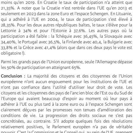
moins qu’en 2019. En Croatie le taux de participation n’a atteint que
21,35%. A noter que la Croatie n’est rentrée dans l’UE qu’en 2013 et
seulement en 2023 dans la zone Euro et l’espace Schengen. En Lituanie,
qui a adhéré à l’UE en 2004, le taux de participation s’est élevé à
28,35%. Pour les deux autres républiques baltes, le taux s’élève pour la
Lettonie à 34% et pour l’Estonie à 37,6%. Les autres pays où la
participation a été faible : la Tchéquie avec 36,45%, la Slovaquie avec
34,40%, le Portugal avec 36,5%, la Finlande avec 40,4, la Bulgarie avec
33,8% et la Grèce avec 41,4% (alors que dans ces deux pays le vote est
obligatoire !).
Parmi les grands pays de l’Union européenne, seule l’Allemagne dépasse
les 50% de participation en atteignant 65%.
Conclusion :
La majorité des citoyens et des citoyennes de l’Union
européenne n’ont aucun engouement pour les institutions de l’UE et
n’ont pas confiance dans l’utilité d’utiliser leur droit de vote. Les
citoyens et les citoyennes des pays de l’ancien bloc de l’Est ou du Sud de
l’Europe qui avaient beaucoup d’espoir au moment où leur pays à
adhérer à l’UE ou plus tard à la zone euro ou à l’espace Schengen sont
clairement déçu·es par les promesses non tenues d’amélioration des
conditions de vie. La progression des droits sociaux ne s’est pas
concrétisées, au contraire. S’il adopte quelques fois des résolutions
relativement positives, le Parlement européen n’a pas de véritable
pouvoir. C’est la Commission et le Conseil qui, au sein de l’UE, prennent