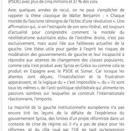
(PSOE) avec plus de cinq millions et 21 % des voix.
Avec quelques années de recul, on ne peut s’empêcher de
rappeler la thèse classique de Walter Benjamin : « Chaque
montée du fascisme témoigne de l’échec d’une révolution ». Une
affirmation qui, si on l’extrapole de son sens littéral, est toujours
d’actualité pour comprendre comment la montée du
néolibéralisme autoritaire et/ou de l’extrême droite, n’est pas
exclusivement, mais aussi liée aux faiblesses actuelles de la
gauche. Une thèse utile pour garder à l’esprit les risques de
modération des gouvernements de gauche et leur incapacité à
répondre aux attentes de changement des classes populaires,
comme cela s’est produit avec Syriza en Grèce ou comme cela se
produit en Espagne avec le PSOE et Sumar. Car lorsque les
attentes sont déçues, l’insatisfaction et la frustration
apparaissent, et la logique du « c’est impossible », du « ils sont
tous les mêmes », de l’anti-politique néolibérale qui alimente les
passions sombres sur lesquelles se construit l’internationale
réactionnaire, l’emporte.
La majorité de la gauche institutionnelle européenne n’a pas
encore tiré les leçons de la défaite de l’expérience du
gouvernement Syriza, des limites d’un projet réformiste dans un
contexte de crise de régime où il n’y a pas de place pour les
réformes, et du rôle joué par l’UE en tant qu’expression