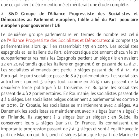
que ce qui vient d’être mentionné et mériterait une étude complète.
2. S&D Groupe de l’Alliance Progressiste des Socialistes et
Démocrates au Parlement européen, fidèle allié du Parti populaire
européen pour gouverner l’UE
Le deuxième groupe parlementaire en termes de nombre est celui
de
l’Alliance Progressiste des Socialistes et Démocrates
qui compte 136
parlementaires alors qu’il en rassemblait 139 en 2019. Les socialistes
espagnols et les Italiens du Parti démocratique obtiennent chacun le 21
europarlementaires mais les Espagnols perdent un siège (ils en avaient
22 en 2019) tandis que les Italiens en gagnent 6 en passant de 15 à 21.
Les socialistes allemands ont perdu 2 sièges passant de 16 à 14. Au
Portugal, le parti socialiste passe de 8 à 7 parlementaires. Les socialistes
autrichiens gardent 5 sièges tout comme en 2019 mais passent de la
deuxième force politique à la troisième. En Bulgarie les socialistes
passent de 4 à 2 parlementaires. En Roumanie, les socialistes passent de
4 à 6 sièges. Les socialistes belges obtiennent 4 parlementaires contre 2
en 2019. En Croatie, les socialistes se maintiennent avec 4 sièges. Au
Danemark les socialistes se maintiennent avec 3 sièges (sur 15 sièges) ;
en Finlande, ils stagnent à 2 sièges (sur 21 sièges) ; en Suède, ils
conservent leurs 5 sièges (sur 21). En France, ils connaissent une
importante progression passant de 7 à 13 sièges et sont à égalité avec le
parti de Macron qui, lui, perd 10 sièges (alors que le parti de Marine Le