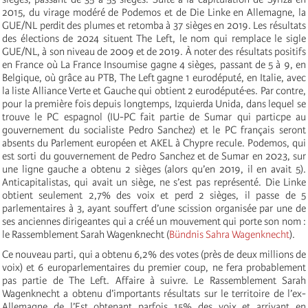
2015, du virage modéré de Podemos et de Die Linke en Allemagne, la
GUE/NL perdit des plumes et retomba à 37 sièges en 2019. Les résultats
des élections de 2024 situent The Left, le nom qui remplace le sigle
GUE/NL, à son niveau de 2009 et de 2019. À noter des résultats positifs
en France où La France Insoumise gagne 4 sièges, passant de 5 à 9, en
Belgique, où grâce au PTB, The Left gagne 1 eurodéputé, en Italie, avec
la liste Alliance Verte et Gauche qui obtient 2 eurodéputé·es. Par contre,
pour la première fois depuis longtemps, Izquierda Unida, dans lequel se
trouve le PC espagnol (IU-PC fait partie de Sumar qui particpe au
gouvernement du socialiste Pedro Sanchez) et le PC français seront
absents du Parlement européen et AKEL à Chypre recule. Podemos, qui
est sorti du gouvernement de Pedro Sanchez et de Sumar en 2023, sur
une ligne gauche a obtenu 2 sièges (alors qu’en 2019, il en avait 5).
Anticapitalistas, qui avait un siège, ne s’est pas représenté. Die Linke
obtient seulement 2,7% des voix et perd 2 sièges, il passe de 5
parlementaires à 3, ayant souffert d’une scission organisée par une de
ses anciennes dirigeantes qui a créé un mouvement qui porte son nom :
le Rassemblement Sarah Wagenknecht (
Bündnis Sahra Wagenknecht
).
Ce nouveau parti, qui a obtenu 6,2% des votes (près de deux millions de
voix) et 6 europarlementaires du premier coup, ne fera probablement
pas partie de The Left. Affaire à suivre. Le Rassemblement Sarah
Wagenknecht a obtenu d’importants résultats sur le territoire de l’ex-
Allemagne de l’Est obtenant parfois 15% des voix et arrivant en