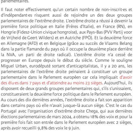
parlementaires.
Il faut noter effectivement qu’un certain nombre de non-inscrit·es et
d’indépendant·es risquent aussi de rejoindre un des deux groupes
parlementaires de l’extrême droite. L’extrême droite a réussi à devenir la
première force politique en Italie (Frères d’Italie), en France (RN), en
Hongrie (Fidesz-Union civique hongroise), aux Pays-Bas (PVV Partij voor
de Vrijheid de Geert Wilders) et en Autriche (FPÖ). Et la deuxième force
en Allemagne (AFD) et en Belgique (grâce au succès de Vlaams Belang
dans la partie flamande du pays où il occupe la deuxième place derrière
la NVA, un parti de droite radical). L’extrême droite n’a cessé de
progresser en Europe depuis le début du siècle. Comme le souligne
Miguel Urban, eurodéputé sortant d’anticapitalistas, il y a 20 ans, les
parlementaires de l’extrême droite peinaient à constituer un groupe
parlementaire dans le Parlement européen car cela impliquait
d’avoir
des élu·es dans 7 pays et d’atteindre au moins 23 sièges
. Aujourd’hui, ils
disposent de deux grands groupes parlementaires qui, s’ils s’unissaient,
constitueraient la deuxième force politique dans le Parlement européen.
Au cours des dix dernières années, l’extrême droite a fait son apparition
dans certains pays où elle n’avait jusque-là aucun siège. C’est le cas du
Portugal avec l’organisation d’extrême droite Chega, qui aux dernières
élections parlementaires de mars 2024, a obtenu 18% des voix et pour la
première fois fait son entrée dans le Parlement européen avec 2 sièges,
après avoir recueilli 9,8% des voix le 9 juin.