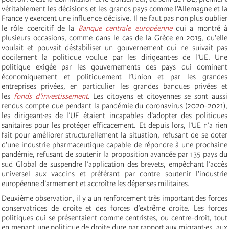
véritablement les décisions et les grands pays comme l’Allemagne et la
France y exercent une influence décisive. Il ne faut pas non plus oublier
le rôle coercitif de la
Banque centrale européenne
qui a montré à
plusieurs occasions, comme dans le cas de la Grèce en 2015, qu’elle
voulait et pouvait déstabiliser un gouvernement qui ne suivait pas
docilement la politique voulue par les dirigeant·es de l’UE. Une
politique exigée par les gouvernements des pays qui dominent
économiquement et politiquement l’Union et par les grandes
entreprises privées, en particulier les grandes banques privées et
les
fonds d’investissement
. Les citoyens et citoyennes se sont aussi
rendus compte que pendant la pandémie du coronavirus (2020-2021),
les dirigeant·es de l’UE étaient incapables d’adopter des politiques
sanitaires pour les protéger efficacement. Et depuis lors, l’UE n’a rien
fait pour améliorer structurellement la situation, refusant de se doter
d’une industrie pharmaceutique capable de répondre à une prochaine
pandémie, refusant de soutenir la proposition avancée par 135 pays du
sud Global de suspendre l’application des brevets, empêchant l’accès
universel aux vaccins et préférant par contre soutenir l’industrie
européenne d’armement et accroître les dépenses militaires.
Deuxième observation, il y a un renforcement très important des forces
conservatrices de droite et des forces d’extrême droite. Les forces
politiques qui se présentaient comme centristes, ou centre-droit, tout
en menant une politique de droite dure par rapport aux migrant·es, aux