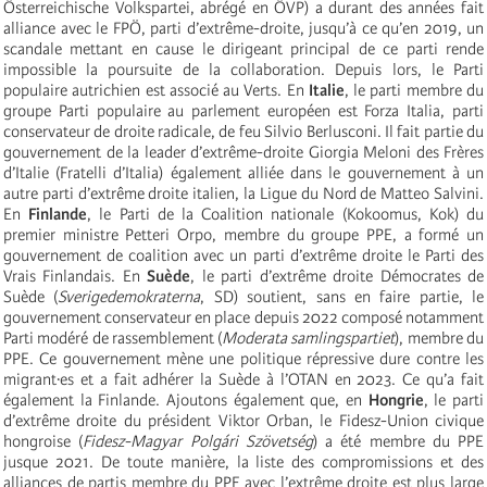
Österreichische Volkspartei, abrégé en ÖVP) a durant des années fait
alliance avec le FPÖ, parti d’extrême-droite, jusqu’à ce qu’en 2019, un
scandale mettant en cause le dirigeant principal de ce parti rende
impossible la poursuite de la collaboration. Depuis lors, le Parti
populaire autrichien est associé au Verts. En
Italie
, le parti membre du
groupe Parti populaire au parlement européen est Forza Italia, parti
conservateur de droite radicale, de feu Silvio Berlusconi. Il fait partie du
gouvernement de la leader d’extrême-droite Giorgia Meloni des Frères
d’Italie (Fratelli d’Italia) également alliée dans le gouvernement à un
autre parti d’extrême droite italien, la Ligue du Nord de Matteo Salvini.
En
Finlande
, le Parti de la Coalition nationale (Kokoomus, Kok) du
premier ministre Petteri Orpo, membre du groupe PPE, a formé un
gouvernement de coalition avec un parti d’extrême droite le Parti des
Vrais Finlandais. En
Suède
, le parti d’extrême droite Démocrates de
Suède (
Sverigedemokraterna
, SD) soutient, sans en faire partie, le
gouvernement conservateur en place depuis 2022 composé notamment
Parti modéré de rassemblement (
Moderata samlingspartiet
), membre du
PPE. Ce gouvernement mène une politique répressive dure contre les
migrant·es et a fait adhérer la Suède à l’OTAN en 2023. Ce qu’a fait
également la Finlande. Ajoutons également que, en
Hongrie
, le parti
d’extrême droite du président Viktor Orban, le Fidesz-Union civique
hongroise (
Fidesz-Magyar Polgári Szövetség
) a été membre du PPE
jusque 2021. De toute manière, la liste des compromissions et des
alliances de partis membre du PPE avec l’extrême droite est plus large