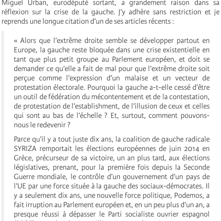
Miguel Urban, eurodéputé sortant, a grandement raison dans sa
réflexion sur la crise de la gauche. J’y adhère sans restriction et je
reprends une longue citation d’un de ses articles récents :
« Alors que l’extrême droite semble se développer partout en
Europe, la gauche reste bloquée dans une crise existentielle en
tant que plus petit groupe au Parlement européen, et doit se
demander ce qu’elle a fait de mal pour que l’extrême droite soit
perçue comme l’expression d’un malaise et un vecteur de
protestation électorale. Pourquoi la gauche a-t-elle cessé d’être
un outil de fédération du mécontentement et de la contestation,
de protestation de l’establishment, de l’illusion de ceux et celles
qui sont au bas de l’échelle ? Et, surtout, comment pouvons-
nous le redevenir ?
Parce qu’il y a tout juste dix ans, la coalition de gauche radicale
SYRIZA remportait les élections européennes de juin 2014 en
Grèce, précurseur de sa victoire, un an plus tard, aux élections
législatives, prenant, pour la première fois depuis la Seconde
Guerre mondiale, le contrôle d’un gouvernement d’un pays de
l’UE par une force située à la gauche des sociaux-démocrates. Il
y a seulement dix ans, une nouvelle force politique, Podemos, a
fait irruption au Parlement européen et, en un peu plus d’un an, a
presque réussi à dépasser le Parti socialiste ouvrier espagnol