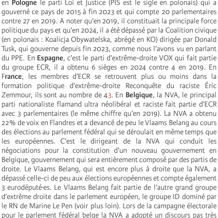
en
Pologne
le parti Loi et Justice (PIS est le sigle en polonais) qui a
gouverné ce pays de 2015 à fin 2023 et qui compte 20 parlementaires
contre 27 en 2019. A noter qu’en 2019, il constituait la principale force
politique du pays et qu’en 2024, il a été dépassé par la Coalition civique
(en polonais : Koalicja Obywatelska, abrégé en KO) dirigée par Donald
Tusk, qui gouverne depuis fin 2023, comme nous l’avons vu en parlant
du PPE. En
Espagne
, c’est le parti d’extrême-droite VOX qui fait partie
du groupe ECR, il a obtenu 6 sièges en 2024 contre 4 en 2019. En
F
rance
, les membres d’ECR se retrouvent plus ou moins dans la
formation politique d’extrême-droite Reconquête du raciste Éric
Zemmour, ils sont au nombre de 4
3
. En
Belgique
, la NVA, le principal
parti nationaliste flamand ultra néolibéral et raciste fait partie d’ECR
avec 3 parlementaires (le même chiffre qu’en 2019). La NVA a obtenu
22% de voix en Flandres et a devancé de peu le Vlaams Belang au cours
des élections au parlement fédéral qui se déroulait en même temps que
les européennes. C’est le dirigeant de la NVA qui conduit les
négociations pour la constitution d’un nouveau gouvernement en
Belgique, gouvernement qui sera entièrement composé par des partis de
droite. Le Vlaams Belang, qui est encore plus à droite que la NVA, a
dépassé celle-ci de peu aux élections européennes et compte également
3 eurodéputé·es. Le Vlaams Belang fait partie de l’autre grand groupe
d’extrême droite dans le parlement européen, le groupe ID dominé par
le RN de Marine Le Pen (voir plus loin). Lors de la campagne électorale
pour le parlement fédéral belge la NVA a adopté un discours pas très