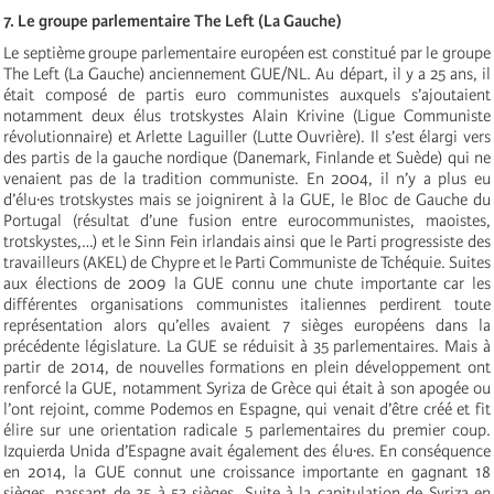
7. Le groupe parlementaire The Left (La Gauche)
Le septième groupe parlementaire européen est constitué par le groupe
The Left (La Gauche) anciennement GUE/NL. Au départ, il y a 25 ans, il
était composé de partis euro communistes auxquels s’ajoutaient
notamment deux élus trotskystes Alain Krivine (Ligue Communiste
révolutionnaire) et Arlette Laguiller (Lutte Ouvrière). Il s’est élargi vers
des partis de la gauche nordique (Danemark, Finlande et Suède) qui ne
venaient pas de la tradition communiste. En 2004, il n’y a plus eu
d’élu·es trotskystes mais se joignirent à la GUE, le Bloc de Gauche du
Portugal (résultat d’une fusion entre eurocommunistes, maoistes,
trotskystes,…) et le Sinn Fein irlandais ainsi que le Parti progressiste des
travailleurs (AKEL) de Chypre et le Parti Communiste de Tchéquie. Suites
aux élections de 2009 la GUE connu une chute importante car les
différentes organisations communistes italiennes perdirent toute
représentation alors qu’elles avaient 7 sièges européens dans la
précédente législature. La GUE se réduisit à 35 parlementaires. Mais à
partir de 2014, de nouvelles formations en plein développement ont
renforcé la GUE, notamment Syriza de Grèce qui était à son apogée ou
l’ont rejoint, comme Podemos en Espagne, qui venait d’être créé et fit
élire sur une orientation radicale 5 parlementaires du premier coup.
Izquierda Unida d’Espagne avait également des élu·es. En conséquence
en 2014, la GUE connut une croissance importante en gagnant 18
sièges, passant de 35 à 53 sièges. Suite à la capitulation de Syriza en