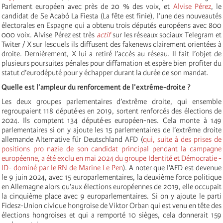
Parlement européen avec près de 20 % des voix, et
Alvise Pérez
, le
candidat de Se Acabó La Fiesta (La fête est finie), l’une des nouveautés
électorales en Espagne qui a obtenu trois députés européens avec 800
000 voix. Alvise Pérez est très
actif
sur les réseaux sociaux Telegram et
Twiter / X sur lesquels ils diffusent des fakenews clairement orientées à
droite. Dernièrement, X lui a retiré l’accès au réseau. Il fait l’objet de
plusieurs poursuites pénales pour diffamation et espère bien profiter du
statut d’eurodéputé pour y échapper durant la durée de son mandat.
Quelle est l’ampleur du renforcement de l’extrême-droite ?
Les deux groupes parlementaires d’extrême droite, qui ensemble
regroupaient 118 député·es en 2019, sortent renforcés des élections de
2024. Ils comptent 134 député·es européen-nes. Cela monte à 149
parlementaires si on y ajoute les 15 parlementaires de l’extrême droite
allemande Alternative für Deutschland AFD (
qui, suite à des prises de
positions pro nazie de son candidat principal pendant la campagne
européenne, a été exclu en mai 2024 du groupe Identité et Démocratie -
ID- dominé par le RN de Marine Le Pen
). A noter que l’AFD est devenue
le 9 juin 2024, avec 15 europarlementaires, la deuxième force politique
en Allemagne alors qu’aux élections européennes de 2019, elle occupait
la cinquième place avec 9 europarlementaires. Si on y ajoute le parti
Fidesz-Union civique hongroise de Viktor Orban qui est venu en tête des
élections hongroises et qui a remporté 10 sièges, cela donnerait 159