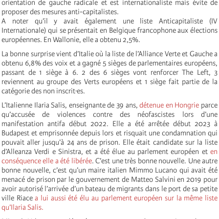
orientation de gauche radicale et est internationaliste mais évite de
proposer des mesures anti-capitalistes.
A noter qu’il y avait également une liste Anticapitaliste (IV
Internationale) qui se présentait en Belgique francophone aux élections
européennes. En Wallonie, elle a obtenu 2,5%.
La bonne surprise vient d’Italie où la liste de l’Alliance Verte et Gauche a
obtenu 6,8% des voix et a gagné 5 sièges de parlementaires européens,
passant de 1 siège à 6. 2 des 6 sièges vont renforcer The Left, 3
reviennent au groupe des Verts européens et 1 siège fait partie de la
catégorie des non inscrit·es.
L’Italienne Ilaria Salis, enseignante de 39 ans,
détenue en Hongrie
parce
qu’accusée de violences contre des néofascistes lors d’une
manifestation antifa début 2022. Elle a été arrêtée début 2023 à
Budapest et emprisonnée depuis lors et risquait une condamnation qui
pouvait aller jusqu’à 24 ans de prison. Elle était candidate sur la liste
d’Alleanza Verdi e Sinistra, et a été élue au parlement européen et
en
conséquence elle a été libérée
. C’est une très bonne nouvelle. Une autre
bonne nouvelle, c’est qu’un maire italien Mimmo Lucano qui avait été
menacé de prison par le gouvernement de Matteo Salvini en 2019 pour
avoir autorisé l’arrivée d’un bateau de migrants dans le port de sa petite
ville Riace
a lui aussi été élu au parlement européen sur la même liste
qu’Ilaria Salis.