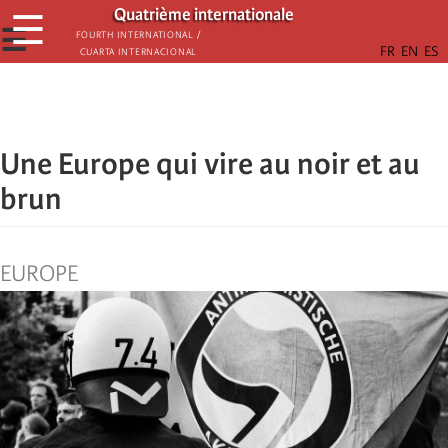
Παράκαμψη
Quatrième internationale
☰
προς
☰
Fourth International /
Cuarta Internacional
το
κυρίως
περιεχόμενο
Une Europe qui vire au noir et au
brun
EUROPE