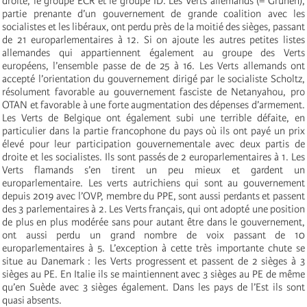
droite, le groupe ECR et le groupe ID. Les Verts allemands (= Grünen),
partie prenante d’un gouvernement de grande coalition avec les
socialistes et les libéraux, ont perdu près de la moitié des sièges, passant
de 21 europarlementaires à 12. Si on ajoute les autres petites listes
allemandes qui appartiennent également au groupe des Verts
européens, l’ensemble passe de de 25 à 16. Les Verts allemands ont
accepté l’orientation du gouvernement dirigé par le socialiste Scholtz,
résolument favorable au gouvernement fasciste de Netanyahou, pro
OTAN et favorable à une forte augmentation des dépenses d’armement.
Les Verts de Belgique ont également subi une terrible défaite, en
particulier dans la partie francophone du pays où ils ont payé un prix
élevé pour leur participation gouvernementale avec deux partis de
droite et les socialistes. Ils sont passés de 2 europarlementaires à 1. Les
Verts flamands s’en tirent un peu mieux et gardent un
europarlementaire. Les verts autrichiens qui sont au gouvernement
depuis 2019 avec l’OVP, membre du PPE, sont aussi perdants et passent
des 3 parlementaires à 2. Les Verts français, qui ont adopté une position
de plus en plus modérée sans pour autant être dans le gouvernement,
ont aussi perdu un grand nombre de voix passant de 10
europarlementaires à 5. L’exception à cette très importante chute se
situe au Danemark : les Verts progressent et passent de 2 sièges à 3
sièges au PE. En Italie ils se maintiennent avec 3 sièges au PE de même
qu’en Suède avec 3 sièges également. Dans les pays de l’Est ils sont
quasi absents.