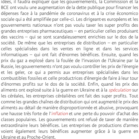
idées, il faudra expliquer que les gouvernements, la Commission et la
BCE ont voulu une augmentation de la dette publique pour financer les
dépenses face à la pandémie de coronavirus et à la crise économico
sociale qui a été amplifiée par celle-ci. Les dirigeant·es européens et les
gouvernements nationaux n’ont pas voulu taxer les super profits des
grandes entreprises pharmaceutiques – en particulier celles produisant
des vaccins – qui se sont scandaleusement enrichies sur le dos de la
société. De même que les entreprises de distribution – en particulier
celles spécialisées dans les ventes en ligne et dans les services
informatiques – qui ont fait d’énormes bénéfices. Ensuite, quand les
prix du gaz a explosé dans la foulée de l’invasion de l’Ukraine par la
Russie, les gouvernements n’ont pas voulu contrôler les prix de l’énergie
et les geler, ce qui a permis aux entreprises spécialisées dans les
combustibles fossiles et celle productrices d’énergie de faire à leur tour
d’énormes profits sur le dos de la société. Enfin, quand les prix des
aliments ont explosé suite à la guerre en Ukraine et à la
spéculation
sur
les céréales, les entreprises céréalières ont fait des super profits. Tout
comme les grandes chaînes de distribution qui ont augmenté le prix des
aliments au détail de manière disproportionnée et abusive, provoquant
une hausse très forte de l’
inflation
et une perte du pouvoir d’achat des
classes populaires. Les gouvernements ont refusé de taxer de manière
extraordinaire leurs bénéfices. Les entreprises de productions d’armes
voient également leurs bénéfices augmenter grâce à la guerre en
Ukraine et au Proche-Orient.