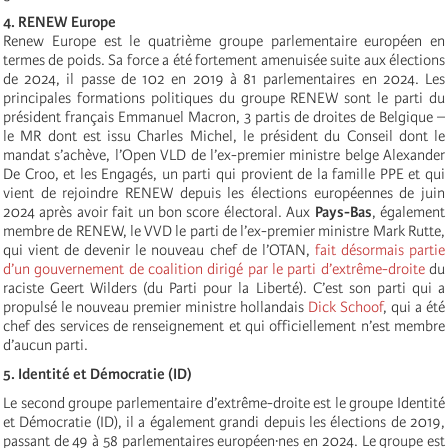
4. RENEW Europe
Renew Europe est le quatrième groupe parlementaire européen en
termes de poids. Sa force a été fortement amenuisée suite aux élections
de 2024, il passe de 102 en 2019 à 81 parlementaires en 2024. Les
principales formations politiques du groupe RENEW sont le parti du
président français Emmanuel Macron, 3 partis de droites de Belgique –
le MR dont est issu Charles Michel, le président du Conseil dont le
mandat s’achève, l’Open VLD de l’ex-premier ministre belge Alexander
De Croo, et les Engagés, un parti qui provient de la famille PPE et qui
vient de rejoindre RENEW depuis les élections européennes de juin
2024 après avoir fait un bon score électoral. Aux
Pays-Bas
, également
membre de RENEW, le VVD le parti de l’ex-premier ministre Mark Rutte,
qui vient de devenir le nouveau chef de l’OTAN,
fait désormais partie
d’un gouvernement de coalition dirigé par le parti d’extrême-droite
du
raciste Geert Wilders (du Parti pour la Liberté). C’est son parti qui a
propulsé le nouveau premier ministre hollandais
Dick Schoof
, qui a été
chef des services de renseignement et qui officiellement n’est membre
d’aucun parti.
5. Identité et Démocratie (ID)
Le second groupe parlementaire d’extrême-droite est le groupe Identité
et Démocratie (ID), il a également grandi depuis les élections de 2019,
passant de 49 à 58 parlementaires européen·nes en 2024. Le groupe est