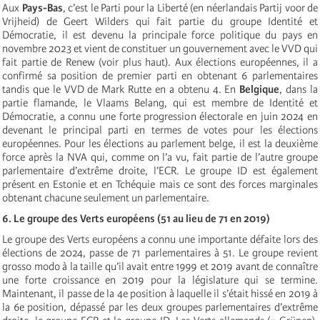
Aux
Pays-Bas
, c’est le Parti pour la Liberté (en néerlandais Partij voor de
Vrijheid) de Geert Wilders qui fait partie du groupe Identité et
Démocratie, il est devenu la principale force politique du pays en
novembre 2023 et vient de constituer un gouvernement avec le VVD qui
fait partie de Renew (voir plus haut). Aux élections européennes, il a
confirmé sa position de premier parti en obtenant 6 parlementaires
tandis que le VVD de Mark Rutte en a obtenu 4. En
Belgique
, dans la
partie flamande, le Vlaams Belang, qui est membre de Identité et
Démocratie, a connu une forte progression électorale en juin 2024 en
devenant le principal parti en termes de votes pour les élections
européennes. Pour les élections au parlement belge, il est la deuxième
force après la NVA qui, comme on l’a vu, fait partie de l’autre groupe
parlementaire d’extrême droite, l’ECR. Le groupe ID est également
présent en Estonie et en Tchéquie mais ce sont des forces marginales
obtenant chacune seulement un parlementaire.
6. Le groupe des Verts européens (51 au lieu de 71 en 2019)
Le groupe des Verts européens a connu une importante défaite lors des
élections de 2024, passe de 71 parlementaires à 51. Le groupe revient
grosso modo à la taille qu’il avait entre 1999 et 2019 avant de connaître
une forte croissance en 2019 pour la législature qui se termine.
Maintenant, il passe de la 4e position à laquelle il s’était hissé en 2019 à
la 6e position, dépassé par les deux groupes parlementaires d’extrême