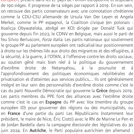
de 190 sièges. Il progresse de 14 sièges par rapport à 2019. En son sein,
on retrouve des partis conservateurs avec une connotation chrétienne
comme la CDU-CSU allemande de Ursula Van Der Leyen et Angela
Merkel, comme le PP espagnol, la Coalition civique (en polonais :
Koalicja Obywatelska, abrégé en KO) dirigée par Donald Tusk qui
gouverne depuis fin 2023, le CDNV en Belgique, mais aussi le parti de
feu Silvio Berlusconi,
Forza Italia
. Les partis nationaux qui soutiennent
le groupe PP au parlement européen ont radicalisé leur positionnement
à droite sur les thèmes liés aux droits des migrant·es et des réfugié·es, à
la sécurité, à la guerre, à l’OTAN, à l’offensive contre les droits sociaux,
au soutien gêné mais bien réel à la politique du gouvernement
d’extrême droite de Netanyahou, à la poursuite et à
l’approfondissement des politiques économiques néolibérales de
privatisation et d’atteintes aux services publics,… Ils ont généralement
intégré en leur sein des personnalités d’extrême droite comme c’est le
cas du parti Nouvelle Démocratie qui gouverne la
Grèce
depuis 2019.
Les partis membres du PPE font des alliances avec l’extrême droite
comme c’est le cas en
Espagne
du PP avec Vox (membre du groupe
européen ID) pour gouverner des régions ou des municipalités, ou
en
France
d’une partie du parti Les Républicains (notamment leur
président, le maire de Nice, Éric Ciotti) avec le RN de Marine Le Pen et
de Jordan Bardella dans la campagne électorale des législatives du 30
juin 2024. En
Autriche
, le Parti populaire autrichien (en allemand :