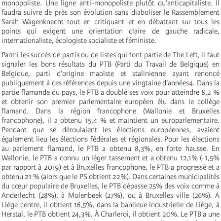
monopoliste. Une ligne anti-monopoliste plutôt qu’anticapitaliste. Il
faudra suivre de près son évolution sans diaboliser le Rassemblement
Sarah Wagenknecht tout en critiquant et en débattant sur tous les
points qui exigent une orientation claire de gauche radicale,
internationaliste, écologiste socialiste et féministe.
Parmi les succès de partis ou de listes qui font partie de The Left, il faut
signaler les bons résultats du PTB (Parti du Travail de Belgique) en
Belgique, parti d’origine maoïste et stalinienne ayant renoncé
publiquement à ces références depuis une vingtaine d’années
4
. Dans la
partie flamande du pays, le PTB a doublé ses voix pour atteindre 8,2 %
et obtenir son premier parlementaire européen élu dans le collège
flamand. Dans la région francophone (Wallonie et Bruxelles
francophone), il a obtenu 15,4 % et maintient un europarlementaire.
Pendant que se déroulaient les élections européennes, avaient
également lieu les élections fédérales et régionales. Pour les élections
au parlement flamand, le PTB a obtenu 8,3%, en forte hausse. En
Wallonie, le PTB a connu un léger tassement et a obtenu 12,1% (-1,5%
par rapport à 2019) et à Bruxelles francophone, le PTB a progressé et a
obtenu 21 % (alors que le PS obtient 22%). Dans certaines municipalités
du cœur populaire de Bruxelles, le PTB dépasse 25% des voix comme à
Anderlecht (28%), à Molenbeek (27%), ou à Bruxelles ville (26%). A
Liège centre, il obtient 16,5%, dans la banlieue industrielle de Liège, à
Herstal, le PTB obtient 24,3%. À Charleroi, il obtient 20%. Le PTB a une