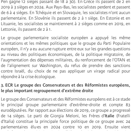
Pen gagne 12 sièges passant de 18 à 30). En Grèce ils passent de 2 en
2019 à 3 sièges en 2024. Aux Pays-Bas, les socialistes perdent et passent
de 6 à 4 sièges. En Tchéquie et en Slovaquie, les socialistes n’ont aucun
parlementaire. En Slovénie ils passent de 2 à 1 siège. En Estonie et en
Lituanie, les socialistes se maintiennent à 2 sièges comme en 2019, en
Lettonie, ils passent de 2 à 1.
Le groupe parlementaire socialiste européen a appuyé les même
orientations et les mêmes politiques que le groupe du Parti Populaire
européen, il n’y a eu aucune rupture entre eux sur les grandes questions
au niveau des politiques économiques, de la politique migratoire, de
l’augmentation des dépenses militaires, du renforcement de l’OTAN et
de l’alignement sur Washington, du refus de prendre des sanctions
contre Israël, du choix de ne pas appliquer un virage radical pour
répondre à la crise écologique.
3. ECR Le groupe des Conservateurs et des Réformistes européens,
le plus important regroupement d’extrême droite
Le groupe des Conservateurs et des Réformistes européens est à ce stade
le principal groupe parlementaire d’extrême-droite et compte 83
eurodéputé·es. Par rapport aux élections de 2019, ce groupe a progressé
de 14 sièges. Le parti de Giorgia Meloni, les Frères d’
Italie
(Fratelli
d’Italia) constitue la principale force politique de ce groupe avec 24
parlementaires élu·es en 2024 contre 10 en 2019. Ensuite vient