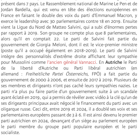
présent dans 7 pays. Le Rassemblement national de Marine Le Pen et de
Jordan Bardella, qui est venu en tête des élections européennes en
France en faisant le double des voix du parti d’Emmanuel Macron, y
exerce le leadership avec 30 parlementaires contre 18 en 2019. Ensuite
vient la Ligue du Nord de Matteo Salvini, qui a subi d’énormes pertes
par rapport à 2019. Son groupe ne compte plus que 8 parlementaires,
alors qu’il en comptait 22. Le parti de Salvini fait partie du
gouvernement de Giorgia Meloni, dont il est le vice-premier ministre
(poste qu’il a occupé également en 2018-2019). Le parti de Salvini
intègre des personnalités d’extrême droite affichant leur sympathie
pour Mussolini comme
l’ancien général Vannacci
. En
Autriche
le Parti
de la liberté d’Autriche ou Parti libéral autrichien (en
allemand :
Freiheitliche Partei Österreichs
, FPÖ) a fait partie du
gouvernement de 2000 à 2006, et ensuite de 2017 à 2019. Plusieurs de
ses membres et dirigeants n’ont pas caché leurs sympathies nazies. Le
parti n’a plus pu faire partie d’un gouvernement suite à un scandale
ayant éclaté en 2019, qui a permis de révéler avec vidéo à la clé qu’un de
ses dirigeants principaux avait négocié le financement du parti avec un
oligarque russe. Ceci dit, entre 2019 et 2024, il a doublé ses voix et ses
parlementaires européens passant de 3 à 6. Il est ainsi devenu le premier
parti autrichien en 2024, devançant d’un siège au parlement européen
le parti membre du groupe parti populaire européen et le parti
socialiste.