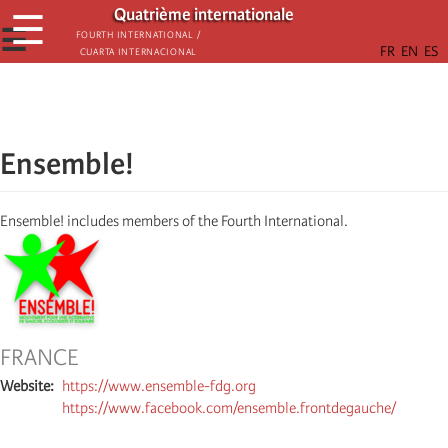
Παράκαμψη
Quatrième internationale
☰
προς
☰
Fourth International /
Cuarta Internacional
το
κυρίως
περιεχόμενο
Ensemble!
Ensemble! includes members of the Fourth International.
FRANCE
Website
https://www.ensemble-fdg.org
https://www.facebook.com/ensemble.frontdegauche/