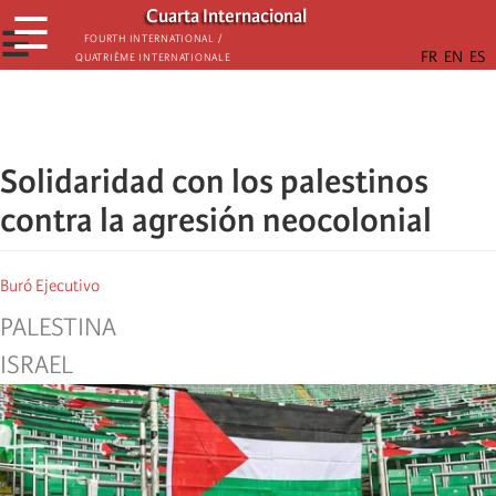
Skip
Cuarta Internacional
☰
to
☰
Fourth International /
Quatrième internationale
main
content
Solidaridad con los palestinos
contra la agresión neocolonial
Buró Ejecutivo
PALESTINA
ISRAEL