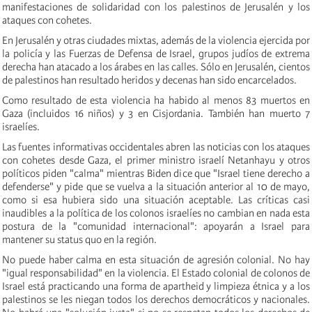
manifestaciones de solidaridad con los palestinos de Jerusalén y los
ataques con cohetes.
En Jerusalén y otras ciudades mixtas, además de la violencia ejercida por
la policía y las Fuerzas de Defensa de Israel, grupos judíos de extrema
derecha han atacado a los árabes en las calles. Sólo en Jerusalén, cientos
de palestinos han resultado heridos y decenas han sido encarcelados.
Como resultado de esta violencia ha habido al menos 83 muertos en
Gaza (incluidos 16 niños) y 3 en Cisjordania. También han muerto 7
israelíes.
Las fuentes informativas occidentales abren las noticias con los ataques
con cohetes desde Gaza, el primer ministro israelí Netanhayu y otros
políticos piden "calma" mientras Biden dice que "Israel tiene derecho a
defenderse" y pide que se vuelva a la situación anterior al 10 de mayo,
como si esa hubiera sido una situación aceptable. Las críticas casi
inaudibles a la política de los colonos israelíes no cambian en nada esta
postura de la "comunidad internacional": apoyarán a Israel para
mantener su status quo en la región.
No puede haber calma en esta situación de agresión colonial. No hay
"igual responsabilidad" en la violencia. El Estado colonial de colonos de
Israel está practicando una forma de apartheid y limpieza étnica y a los
palestinos se les niegan todos los derechos democráticos y nacionales.