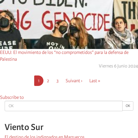
EEUU: El movimiento de los “no comprometidos” para la defensa de
Palestina
Viernes 6 Junio 2024
Pagination
Current
1
Página
2
Página
3
Next
Suivant ›
Last
Last »
page
page
page
Subscribe to
OK
OK
Viento Sur
El destino de los indignados en Marruecos