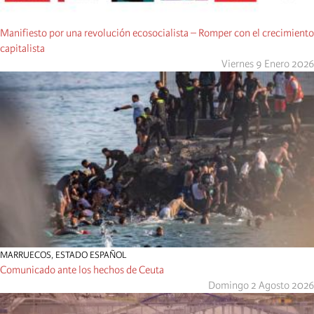
Manifiesto por una revolución ecosocialista – Romper con el crecimiento
capitalista
Viernes 9 Enero 2026
MARRUECOS
,
ESTADO ESPAÑOL
Comunicado ante los hechos de Ceuta
Domingo 2 Agosto 2026