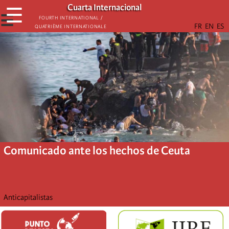
Skip
Cuarta Internacional
☰
to
☰
Fourth International /
Quatrième internationale
main
content
Comunicado ante los hechos de Ceuta
Anticapitalistas