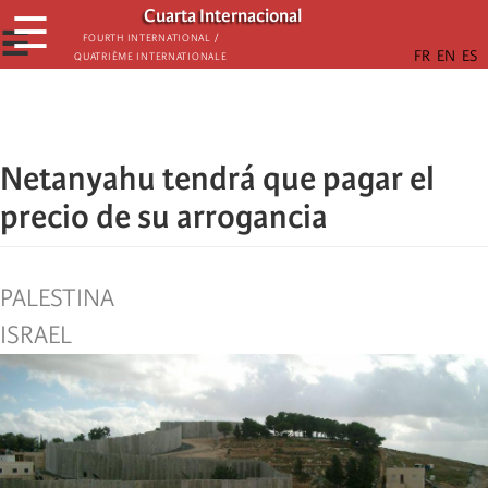
Skip
Cuarta Internacional
☰
to
☰
Fourth International /
Quatrième internationale
main
content
Netanyahu tendrá que pagar el
precio de su arrogancia
PALESTINA
ISRAEL