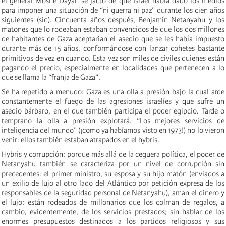
el general Moshe Dayan se jactó de que Israel había dado los medios
para imponer una situación de “ni guerra ni paz” durante los cien años
siguientes (sic). Cincuenta años después, Benjamín Netanyahu y los
matones que lo rodeaban estaban convencidos de que los dos millones
de habitantes de Gaza aceptarían el asedio que se les había impuesto
durante más de 15 años, conformándose con lanzar cohetes bastante
primitivos de vez en cuando. Esta vez son miles de civiles quienes están
pagando el precio, especialmente en localidades que pertenecen a lo
que se llama la “franja de Gaza”.
Se ha repetido a menudo: Gaza es una olla a presión bajo la cual arde
constantemente el fuego de las agresiones israelíes y que sufre un
asedio bárbaro, en el que también participa el poder egipcio. Tarde o
temprano la olla a presión explotará. “Los mejores servicios de
inteligencia del mundo” (¡como ya habíamos visto en 1973!) no lo vieron
venir: ellos también estaban atrapados en el hybris.
Hybris y corrupción: porque más allá de la ceguera política, el poder de
Netanyahu también se caracteriza por un nivel de corrupción sin
precedentes: el primer ministro, su esposa y su hijo matón (enviados a
un exilio de lujo al otro lado del Atlántico por petición expresa de los
responsables de la seguridad personal de Netanyahu), aman el dinero y
el lujo: están rodeados de millonarios que los colman de regalos, a
cambio, evidentemente, de los servicios prestados; sin hablar de los
enormes presupuestos destinados a los partidos religiosos y sus