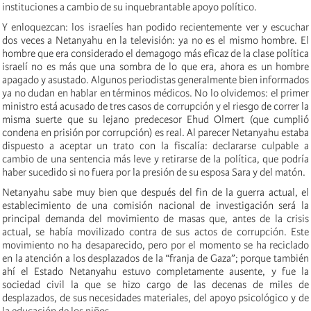
instituciones a cambio de su inquebrantable apoyo político.
Y enloquezcan: los israelíes han podido recientemente ver y escuchar
dos veces a Netanyahu en la televisión: ya no es el mismo hombre. El
hombre que era considerado el demagogo más eficaz de la clase política
israelí no es más que una sombra de lo que era, ahora es un hombre
apagado y asustado. Algunos periodistas generalmente bien informados
ya no dudan en hablar en términos médicos. No lo olvidemos: el primer
ministro está acusado de tres casos de corrupción y el riesgo de correr la
misma suerte que su lejano predecesor Ehud Olmert (que cumplió
condena en prisión por corrupción) es real. Al parecer Netanyahu estaba
dispuesto a aceptar un trato con la fiscalía: declararse culpable a
cambio de una sentencia más leve y retirarse de la política, que podría
haber sucedido si no fuera por la presión de su esposa Sara y del matón.
Netanyahu sabe muy bien que después del fin de la guerra actual, el
establecimiento de una comisión nacional de investigación será la
principal demanda del movimiento de masas que, antes de la crisis
actual, se había movilizado contra de sus actos de corrupción. Este
movimiento no ha desaparecido, pero por el momento se ha reciclado
en la atención a los desplazados de la “franja de Gaza”; porque también
ahí el Estado Netanyahu estuvo completamente ausente, y fue la
sociedad civil la que se hizo cargo de las decenas de miles de
desplazados, de sus necesidades materiales, del apoyo psicológico y de
la educación de los niños.