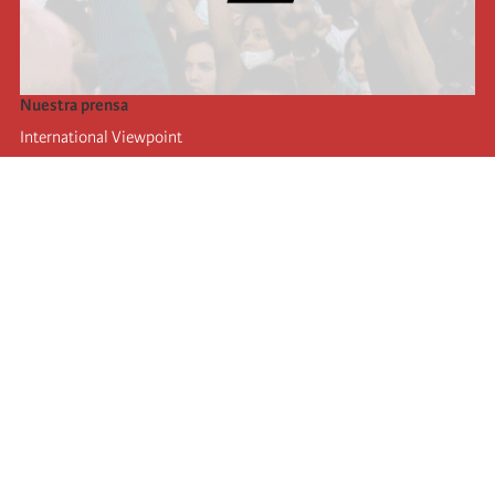
Nuestra prensa
International Viewpoint
Punto de vista internacional
Inprecor
Facebook
Twitter
La Internacional
Último Congreso de la Internacional
De
claraciones del Buró Ejecutivo
Instituto de formación (IIRE)
Campamento internacional
Autores
Videos