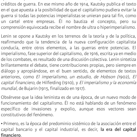
créditos de guerra. En ese mismo año de 1914, Kautsky publica el texto
en el que apuesta a la posibilidad de que el capitalismo pudiera evitar la
guerra si todas las potencias imperialistas se unieran para tal fin, como
un cartel entre empresas. Él no bautiza el concepto, pero su
comprensión equivocada recibe el nombre de ultra o hiperimperialismo.
Lenin se opone a Kautsky en los terrenos de la teoría y de la política,
reafirmando que la tendencia de la nueva configuración capitalista
conducía, entre otros elementos, a las guerras entre potencias. El
imperialismo, fase superior del capitalismo, de 1916, escrita ya en medio
de los combates, es resultado de una discusión colectiva. Lenin sintetiza
brillantemente el debate, tiene contribuciones propias, pero siempre en
diálogo y apropiándose, en el buen sentido, de elementos de textos
anteriores, como
El imperialismo, un estudio, de Hobson (1
902),
El
capital financiero
, de Hilferding (1910), y
El imperialismo y la economía
mundial
, de Bujarin (1915, finalizado en 1917).
Obsérvese que la idea leninista es de una época, de un nuevo modo de
funcionamiento del capitalismo. Él no está hablando de un fenómeno
específico de invasiones y expolio, aunque esos vectores sean
constitutivos del fenómeno.
• Primero, es la época del predominio sistémico de la asociación entre el
capital bancario y el capital industrial, es decir,
la era del capital
financiero
.