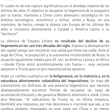
El cuadro es de una ruptura significativa con el abordaje imperial de los
últimos 80 años. El objetivo es recuperar la hegemonía de la posguerra
por la fuerza; mantiene a China como adversario estratégico en los
ámbitos tecnológico, económico y militar; omite a Rusia, en una
maniobra; de hecho, rompe la alianza con Europa de los últimos 80
años e incorpora abiertamente a Canadá y América Latina a su
"territorio".
La ofensiva de Estados Unidos
es resultado del declive de su
hegemonía en las casi tres décadas del siglo.
Expresa la desesperación
del capital yanqui por encontrar una salida que frene esa caída. Ante el
auge de China, la proyección y la autonomía incontrolable de Rusia, la
situación igualmente inédita para EE. UU. en América Latina y en África
—donde China entró económicamente con fuerza—, esos sectores
apoyaron a Trump para un giro neocolonialista agresivo.
Hubo un cambio cualitativo en
la beligerancia, en la violencia y en la
naturaleza abiertamente colonialista del imperialismo.
Se trata del
colonialismo sin disfraces de una potencia hegemónica que necesita
desesperadamente encontrar formas de recuperar las tasas de
acumulación (Husson) y de ganancia (Roberts) anteriores a 2008. Como
dice Matveev, "el radicalismo de Trump es, en última instancia,
[también] una respuesta, por más desconexa e irracional que sea, a los
cambios globales impulsados en gran parte por China y, en menor