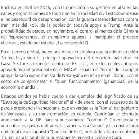
(Incluso en abril de 2026, con la oposición a su gestión en alza en las
calles y organizaciones de todo tipo en la sociedad civil estadounidense
e índices récord de desaprobación, con la guerra desencadenada contra
Irán, más del 30% de la población todavía apoya a Trump. Ante la
probabilidad de perder, en noviembre, el control al menos de la Cámara
de Representantes, el trumpismo apuesta a manipular el proceso
electoral, estado por estado. ¿Lo conseguirá?)
En el terreno global, no es una marca cualquiera que la administración
Trump haya sido la principal apoyadora del genocidio palestino en
Gaza. Sectores crecientes dentro de EE. UU., entre los cuales antiguos
apoyadores del presidente en el MAGA, señalan el "error" de Trump al
apoyar la saña expansionista de Netanyahu en Irán y en el Líbano, con el
costo de comprometer el "buen funcionamiento" (ganancias) de la
economía mundial.
Estados Unidos ya había vuelto a dar ejemplos del significado de su
"Estrategia de Seguridad Nacional" el 3 de enero, con el secuestro de la
pareja presidencial venezolana, que en verdad es la "toma" del gobierno
de Venezuela y su transformación en colonia. Continúan el chantaje
arancelario a la UE para supuestamente "comprar" Groenlandia y
aumentar los gastos militares, las amenazas a Canadá y la constitución
unilateral de un supuesto "Consejo de Paz", presidido vitaliciamente por
Trump, para la también supuestamente reconstrucción de Gaza.