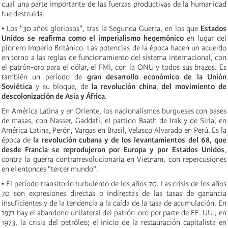
cual una parte importante de las fuerzas productivas de la humanidad
fue destruida.
• Los "30 años gloriosos", tras la Segunda Guerra, en los que
Estados
Unidos se reafirma como el imperialismo hegemónico
en lugar del
pionero Imperio Británico. Las potencias de la época hacen un acuerdo
en torno a las reglas de funcionamiento del sistema internacional, con
el patrón-oro para el dólar, el FMI, con la ONU y todos sus brazos. Es
también un período de
gran desarrollo económico de la Unión
Soviética
y su bloque, de
la revolución china
,
del movimiento de
descolonización de Asia y África
.
En América Latina y en Oriente, los nacionalismos burgueses con bases
de masas, con Nasser, Gaddafi, el partido Baath de Irak y de Siria; en
América Latina, Perón, Vargas en Brasil, Velasco Alvarado en Perú. Es la
época de
la revolución cubana y de los levantamientos del 68, que
desde Francia se reprodujeron por Europa y por Estados Unidos
,
contra la guerra contrarrevolucionaria en Vietnam, con repercusiones
en el entonces "tercer mundo".
• El período transitorio turbulento de los años 70. Las crisis de los años
70 son expresiones directas o indirectas de las tasas de ganancia
insuficientes y de la tendencia a la caída de la tasa de acumulación. En
1971 hay el abandono unilateral del patrón-oro por parte de EE. UU.; en
1973, la crisis del petróleo; el inicio de la restauración capitalista en