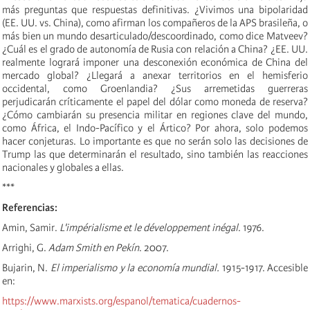
más preguntas que respuestas definitivas. ¿Vivimos una bipolaridad
(EE. UU. vs. China), como afirman los compañeros de la APS brasileña, o
más bien un mundo desarticulado/descoordinado, como dice Matveev?
¿Cuál es el grado de autonomía de Rusia con relación a China? ¿EE. UU.
realmente logrará imponer una desconexión económica de China del
mercado global? ¿Llegará a anexar territorios en el hemisferio
occidental, como Groenlandia? ¿Sus arremetidas guerreras
perjudicarán críticamente el papel del dólar como moneda de reserva?
¿Cómo cambiarán su presencia militar en regiones clave del mundo,
como África, el Indo-Pacífico y el Ártico? Por ahora, solo podemos
hacer conjeturas. Lo importante es que no serán solo las decisiones de
Trump las que determinarán el resultado, sino también las reacciones
nacionales y globales a ellas.
***
Referencias:
Amin, Samir.
L'impérialisme et le développement inégal
. 1976.
Arrighi, G.
Adam Smith en Pekín
. 2007.
Bujarin, N.
El imperialismo y la economía mundial.
1915-1917. Accesible
en:
https://www.marxists.org/espanol/tematica/cuadernos-