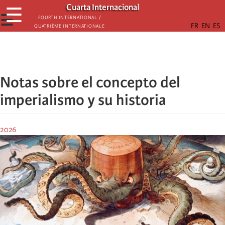
Skip
Cuarta Internacional
☰
to
☰
Fourth International /
Quatrième internationale
main
content
Notas sobre el concepto del
imperialismo y su historia
2026