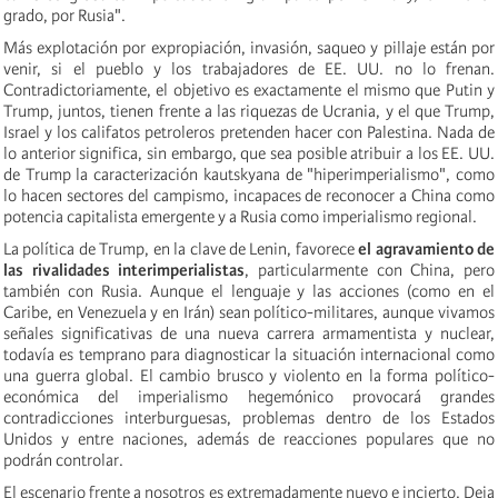
grado, por Rusia".
Más explotación por expropiación, invasión, saqueo y pillaje están por
venir, si el pueblo y los trabajadores de EE. UU. no lo frenan.
Contradictoriamente, el objetivo es exactamente el mismo que Putin y
Trump, juntos, tienen frente a las riquezas de Ucrania, y el que Trump,
Israel y los califatos petroleros pretenden hacer con Palestina. Nada de
lo anterior significa, sin embargo, que sea posible atribuir a los EE. UU.
de Trump la caracterización kautskyana de "hiperimperialismo", como
lo hacen sectores del campismo, incapaces de reconocer a China como
potencia capitalista emergente y a Rusia como imperialismo regional.
La política de Trump, en la clave de Lenin, favorece
el agravamiento de
las rivalidades interimperialistas
, particularmente con China, pero
también con Rusia. Aunque el lenguaje y las acciones (como en el
Caribe, en Venezuela y en Irán) sean político-militares, aunque vivamos
señales significativas de una nueva carrera armamentista y nuclear,
todavía es temprano para diagnosticar la situación internacional como
una guerra global. El cambio brusco y violento en la forma político-
económica del imperialismo hegemónico provocará grandes
contradicciones interburguesas, problemas dentro de los Estados
Unidos y entre naciones, además de reacciones populares que no
podrán controlar.
El escenario frente a nosotros es extremadamente nuevo e incierto. Deja