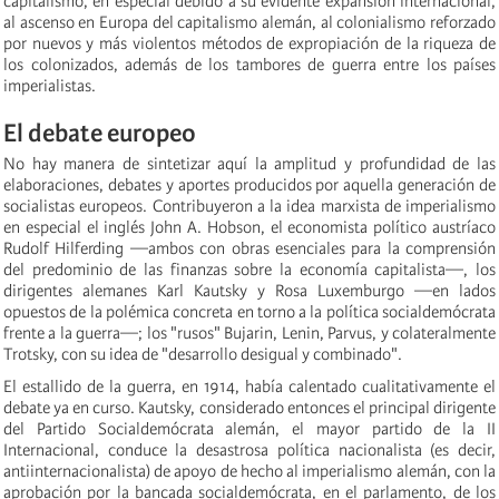
capitalismo, en especial debido a su evidente expansión internacional,
al ascenso en Europa del capitalismo alemán, al colonialismo reforzado
por nuevos y más violentos métodos de expropiación de la riqueza de
los colonizados, además de los tambores de guerra entre los países
imperialistas.
El debate europeo
No hay manera de sintetizar aquí la amplitud y profundidad de las
elaboraciones, debates y aportes producidos por aquella generación de
socialistas europeos. Contribuyeron a la idea marxista de imperialismo
en especial el inglés John A. Hobson, el economista político austríaco
Rudolf Hilferding —ambos con obras esenciales para la comprensión
del predominio de las finanzas sobre la economía capitalista—, los
dirigentes alemanes Karl Kautsky y Rosa Luxemburgo —en lados
opuestos de la polémica concreta en torno a la política socialdemócrata
frente a la guerra—; los "rusos" Bujarin, Lenin, Parvus, y colateralmente
Trotsky, con su idea de "desarrollo desigual y combinado".
El estallido de la guerra, en 1914, había calentado cualitativamente el
debate ya en curso. Kautsky, considerado entonces el principal dirigente
del Partido Socialdemócrata alemán, el mayor partido de la II
Internacional, conduce la desastrosa política nacionalista (es decir,
antiinternacionalista) de apoyo de hecho al imperialismo alemán, con la
aprobación por la bancada socialdemócrata, en el parlamento, de los