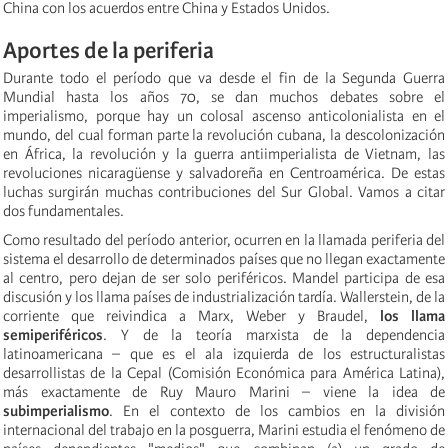
China con los acuerdos entre China y Estados Unidos.
Aportes de la periferia
Durante todo el período que va desde el fin de la Segunda Guerra
Mundial hasta los años 70, se dan muchos debates sobre el
imperialismo, porque hay un colosal ascenso anticolonialista en el
mundo, del cual forman parte la revolución cubana, la descolonización
en África, la revolución y la guerra antiimperialista de Vietnam, las
revoluciones nicaragüense y salvadoreña en Centroamérica. De estas
luchas surgirán muchas contribuciones del Sur Global. Vamos a citar
dos fundamentales.
Como resultado del período anterior, ocurren en la llamada periferia del
sistema el desarrollo de determinados países que no llegan exactamente
al centro, pero dejan de ser solo periféricos. Mandel participa de esa
discusión y los llama países de industrialización tardía. Wallerstein, de la
corriente que reivindica a Marx, Weber y Braudel,
los llama
semiperiféricos
. Y de la teoría marxista de la dependencia
latinoamericana – que es el ala izquierda de los estructuralistas
desarrollistas de la Cepal (Comisión Económica para América Latina),
más exactamente de Ruy Mauro Marini – viene la idea de
subimperialismo
. En el contexto de los cambios en la división
internacional del trabajo en la posguerra, Marini estudia el fenómeno de