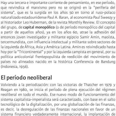
Hay una tercera e importante corriente de pensamiento, en ese período,
que reivindica el marxismo pero no se originó en la "periferia del
sistema", que es la surgida en los años 50 en torno al ruso-polaco
naturalizado estadounidense Paul A. Baran, al economista Paul Sweezy y
al historiador Leo Huberman, de la revista Monthly Review. El concepto
del grupo, de
capital monopólico
(o de período monopólico del capital
a partir de aquellos años), ya en los años 60, atrae la adhesión del
entonces joven investigador y militante egipcio Samir Amin, maoísta,
tercermundista, con influencia intelectual y militante sobre sectores de
la izquierda de África, Asia y América Latina. Amin es reivindicado hasta
hoy por la "Tricontinental" y por la izquierda campista en general, por su
política anticolonial frentepopulista de reedición del movimiento de
países no alineados nacido en la histórica Conferencia de Bandung
(Indonesia, 1956).
El período neoliberal
Volviendo a la periodización: con las victorias de Thatcher en 1979 y
Reagan en 1980, se inicia el período de plena ejecución del régimen
neoliberal en todo el mundo. Ese nuevo modo de funcionamiento del
sistema capitalista-imperialista será caracterizado, con base en el salto
tecnológico de la digitalización, por una globalización de las finanzas,
es decir, la desregulación de las finanzas nacionales en favor de un
sistema financiero verdaderamente internacional, la implantación de