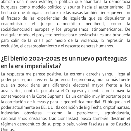
abrazan una nueva estrategia política que abandona la democracia
burguesa como modelo político y apunta hacia el autoritarismo. El
hecho de que atraigan a sectores de las masas también tiene que ver con
el fracaso de las experiencias de izquierda que se dispusieron a
coadministrar el juego democrático neoliberal, como la
socialdemocracia europea y los progresismos latinoamericanos. De
cualquier modo, el proyecto neofascista o posfascista es una búsqueda
para salir de la crisis por medio de la violencia, la represión, la
exclusión, el desapropiamiento y el descarte de seres humanos.
¿El bienio 2024-2025 es un nuevo parteaguas
en la era imperialista?
La respuesta me parece positiva. La extrema derecha yanqui llega al
poder por segunda vez en la potencia hegemónica, mucho más fuerte
que en 2016: tiene una diferencia electoral mayor frente a los
adversarios, controla por ahora el Congreso y cuenta con la mayoría
conservadora en la Corte Suprema. Es un cambio muy importante para
la correlación de fuerzas y para la geopolítica mundial. El bloque en el
poder actualmente en EE. UU. (la coalición de Big Techs, criptofinanzas,
industrias obsoletas —como la petrolera—, agroindustria,
nacionalismos cristianos tradicionalistas) busca también destruir el
régimen democrático de su propio país, volver fascistas a los Estados
Unidos.