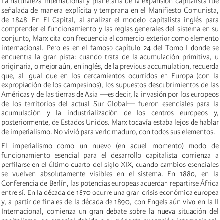
La naturaleza internacional y planetaria de la expansión capitalista fue
señalada de manera explícita y temprana en el Manifiesto Comunista,
de 1848. En El Capital, al analizar el modelo capitalista inglés para
comprender el funcionamiento y las reglas generales del sistema en su
conjunto, Marx cita con frecuencia el comercio exterior como elemento
internacional. Pero es en el famoso capítulo 24 del Tomo I donde se
encuentra la gran pista: cuando trata de la acumulación primitiva, u
originaria, o mejor aún, en inglés, de la previous accumulation, recuerda
que, al igual que en los cercamientos ocurridos en Europa (con la
expropiación de los campesinos), los supuestos descubrimientos de las
Américas y de las tierras de Asia —es decir, la invasión por los europeos
de los territorios del actual Sur Global— fueron esenciales para la
acumulación y la industrialización de los centros europeos y,
posteriormente, de Estados Unidos. Marx todavía estaba lejos de hablar
de imperialismo. No vivió para verlo maduro, con todos sus elementos.
El imperialismo como un nuevo (en aquel momento) modo de
funcionamiento esencial para el desarrollo capitalista comienza a
perfilarse en el último cuarto del siglo XIX, cuando cambios esenciales
se vuelven absolutamente visibles en el sistema. En 1880, en la
Conferencia de Berlín, las potencias europeas acuerdan repartirse África
entre sí. En la década de 1870 ocurre una gran crisis económica europea
y, a partir de finales de la década de 1890, con Engels aún vivo en la II
Internacional, comienza un gran debate sobre la nueva situación del