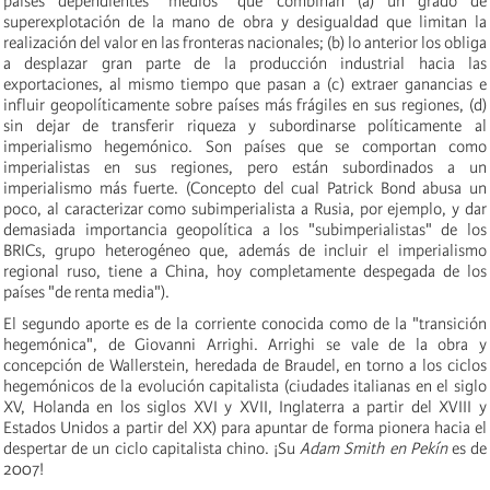
países dependientes "medios" que combinan (a) un grado de
superexplotación de la mano de obra y desigualdad que limitan la
realización del valor en las fronteras nacionales; (b) lo anterior los obliga
a desplazar gran parte de la producción industrial hacia las
exportaciones, al mismo tiempo que pasan a (c) extraer ganancias e
influir geopolíticamente sobre países más frágiles en sus regiones, (d)
sin dejar de transferir riqueza y subordinarse políticamente al
imperialismo hegemónico. Son países que se comportan como
imperialistas en sus regiones, pero están subordinados a un
imperialismo más fuerte. (Concepto del cual Patrick Bond abusa un
poco, al caracterizar como subimperialista a Rusia, por ejemplo, y dar
demasiada importancia geopolítica a los "subimperialistas" de los
BRICs, grupo heterogéneo que, además de incluir el imperialismo
regional ruso, tiene a China, hoy completamente despegada de los
países "de renta media").
El segundo aporte es de la corriente conocida como de la "transición
hegemónica", de Giovanni Arrighi. Arrighi se vale de la obra y
concepción de Wallerstein, heredada de Braudel, en torno a los ciclos
hegemónicos de la evolución capitalista (ciudades italianas en el siglo
XV, Holanda en los siglos XVI y XVII, Inglaterra a partir del XVIII y
Estados Unidos a partir del XX) para apuntar de forma pionera hacia el
despertar de un ciclo capitalista chino. ¡Su
Adam Smith en Pekín
es de
2007!