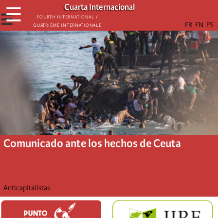
Skip
Cuarta Internacional
☰
to
☰
Fourth International /
Quatrième internationale
main
content
Comunicado ante los hechos de Ceuta
Anticapitalistas