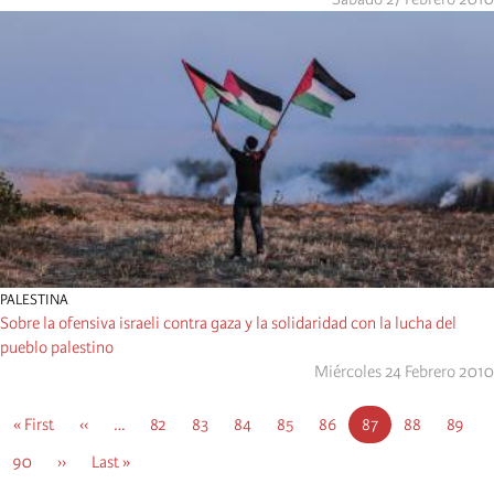
PALESTINA
Sobre la ofensiva israeli contra gaza y la solidaridad con la lucha del
pueblo palestino
Miércoles 24 Febrero 2010
Pagination
First
« First
Previous
‹‹
…
Página
82
Página
83
Página
84
Página
85
Página
86
Current
87
Página
88
Página
89
page
page
page
Página
90
Next
››
Last
Last »
page
page