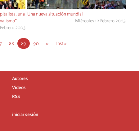
pitalista, una
Una nueva situación mundial
onalismo”
Miércoles 12 Febrero 2003
 Febrero 2003
ágina
7
Página
88
Current
89
Página
90
Next
››
Last
Last »
page
page
page
Autores
Videos
RSS
iniciar sesión