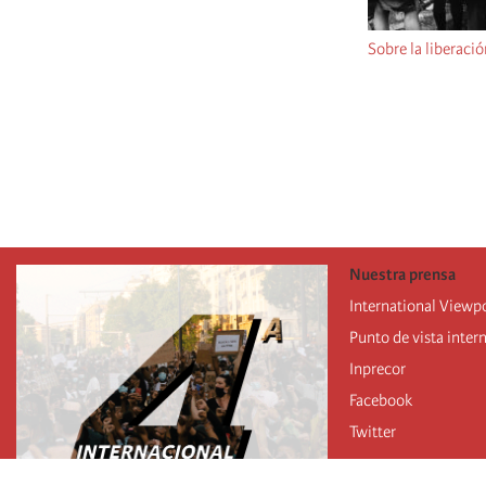
Sobre la liberaci
Pagination
Nuestra prensa
International Viewp
Punto de vista inter
Inprecor
Facebook
Twitter