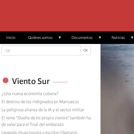
Skip
to
main
content
Inicio
Quiénes somos
Documentos
Noticias
OK
OK
Viento Sur
¿Una nueva economía cubana?
El destino de los indignados en Marruecos
La peligrosa alianza de la IA y el sector militar
El lema “Dueña de mi propio vientre” también ha
de valer para el final del embarazo
Leyenda situacionista y escritor libertario