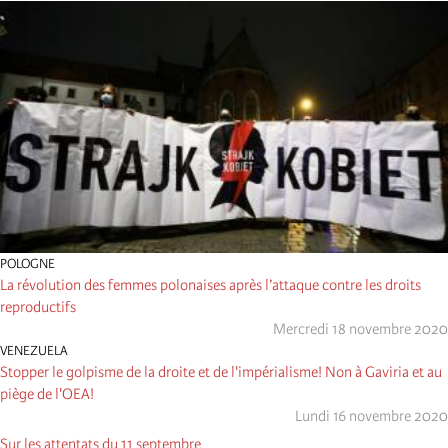
POLOGNE
La révolution des femmes polonaises après l’attaque contre les droits
reproductifs
Mercredi 18 novembre 2020
VENEZUELA
Stopper le golpisme de la droite et de l'impérialisme! Non à Gaviria et au
piège de l'OEA!
Lundi 16 novembre 2020
Sur les attentats du 11 septembre