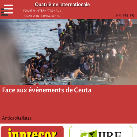
Aller
Quatrième internationale
☰
au
☰
Fourth International /
Cuarta Internacional
contenu
principal
Face aux événements de Ceuta
Anticapitalistas