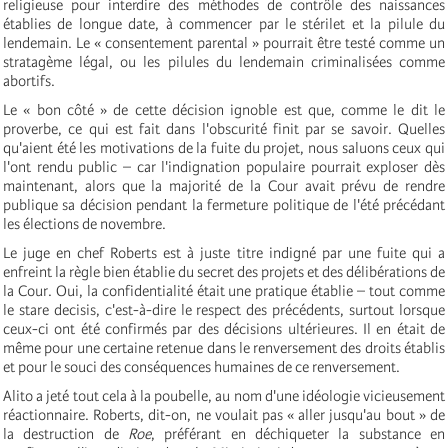
religieuse pour interdire des méthodes de contrôle des naissances
établies de longue date, à commencer par le stérilet et la pilule du
lendemain. Le « consentement parental » pourrait être testé comme un
stratagème légal, ou les pilules du lendemain criminalisées comme
abortifs.
Le « bon côté » de cette décision ignoble est que, comme le dit le
proverbe, ce qui est fait dans l'obscurité finit par se savoir. Quelles
qu'aient été les motivations de la fuite du projet, nous saluons ceux qui
l'ont rendu public – car l'indignation populaire pourrait exploser dès
maintenant, alors que la majorité de la Cour avait prévu de rendre
publique sa décision pendant la fermeture politique de l'été précédant
les élections de novembre.
Le juge en chef Roberts est à juste titre indigné par une fuite qui a
enfreint la règle bien établie du secret des projets et des délibérations de
la Cour. Oui, la confidentialité était une pratique établie – tout comme
le stare decisis, c'est-à-dire le respect des précédents, surtout lorsque
ceux-ci ont été confirmés par des décisions ultérieures. Il en était de
même pour une certaine retenue dans le renversement des droits établis
et pour le souci des conséquences humaines de ce renversement.
Alito a jeté tout cela à la poubelle, au nom d'une idéologie vicieusement
réactionnaire. Roberts, dit-on, ne voulait pas « aller jusqu'au bout » de
la destruction de
Roe
, préférant en déchiqueter la substance en