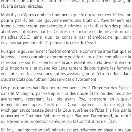
et le droit de vote. Il est illusoire et énervant, plutôt qu'énergisant, de
rêver à de tels miracles.
Mais il y a d’âpres combats imminents que le gouvernement fédéral ne
pourra pas éviter. Les gouvernements des États où l'avortement est
interdit chercheront, par exemple, à criminaliser l'utilisation des pilules
abortives autorisées par les Centres de contrôle et de prévention des
maladies (CDC), ainsi que les conseils par télémédecine qui sont
devenus largement utilisés pendant la crise du Covid.
Puisque le gouvernement fédéral contrôle le commerce interétatique et
la poste, il sera contraint de prendre position – ou d'être complice de la
répression – sur les services médicaux essentiels. Cela devient encore
plus important si et quand les États tentent de poursuivre les femmes
enceintes, ou les personnes qui les assistent, pour s'être rendues dans
d'autres États pour obtenir des services d'avortement.
Les plus grandes batailles pourraient avoir lieu à l'intérieur des États –
dans le Michigan, par exemple, l'un des douze États où des lois anti-
avortement, reprenant les lois avant
Roe
, entreront en vigueur
immédiatement après l'arrêt de la Cour suprême. La loi de 1931 du
Michigan est contestée devant la Cour suprême de l'État à la fois par la
gouverneure Gretchen Whitmer et par Planned Parenthood, au motif
qu'elle viole les protections prévues par la Constitution de l'État.
En fait, une injonction préliminaire est actuellement en place alors que