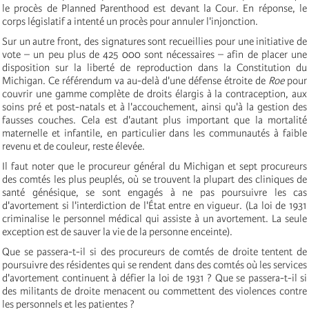
le procès de Planned Parenthood est devant la Cour. En réponse, le
corps législatif a intenté un procès pour annuler l'injonction.
Sur un autre front, des signatures sont recueillies pour une initiative de
vote – un peu plus de 425 000 sont nécessaires – afin de placer une
disposition sur la liberté de reproduction dans la Constitution du
Michigan. Ce référendum va au-delà d'une défense étroite de
Roe
pour
couvrir une gamme complète de droits élargis à la contraception, aux
soins pré et post-natals et à l'accouchement, ainsi qu'à la gestion des
fausses couches. Cela est d'autant plus important que la mortalité
maternelle et infantile, en particulier dans les communautés à faible
revenu et de couleur, reste élevée.
Il faut noter que le procureur général du Michigan et sept procureurs
des comtés les plus peuplés, où se trouvent la plupart des cliniques de
santé génésique, se sont engagés à ne pas poursuivre les cas
d'avortement si l'interdiction de l'État entre en vigueur. (La loi de 1931
criminalise le personnel médical qui assiste à un avortement. La seule
exception est de sauver la vie de la personne enceinte).
Que se passera-t-il si des procureurs de comtés de droite tentent de
poursuivre des résidentes qui se rendent dans des comtés où les services
d'avortement continuent à défier la loi de 1931 ? Que se passera-t-il si
des militants de droite menacent ou commettent des violences contre
les personnels et les patientes ?