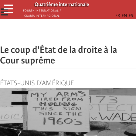
Aller
Quatrième internationale
☰
au
☰
Fourth International /
Cuarta Internacional
contenu
principal
Le coup d'État de la droite à la
Cour suprême
ÉTATS-UNIS D’AMÉRIQUE