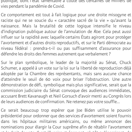
publique, dont l’état lamentable a coûté des centaines de milliers de
vies pendant la pandémie de Covid.
Ce comportement est tout à fait logique pour une droite misogyne et
raciste qui ne se soucie du « caractère sacré de la vie » qu'avant la
naissance. Mais la brutalité de cette logique intensifie le niveau
d'indignation publique autour de l'annulation de
Roe
. Cela peut aussi
influer sur la rapidité avec laquelle certains États agiront pour protéger
l'avortement et d'autres droits reproductifs, et sur le Parti démocrate au
niveau fédéral : prendra-t-il ou pas suffisamment d'assurance pour
défendre les droits des femmes autrement que verbalement ?
Sur le plan symbolique, le leader de la majorité au Sénat, Chuck
Schumer, a appelé à un vote sur la loi sur la liberté de reproduction déjà
adoptée par la Chambre des représentants, mais sans aucune chance
d'atteindre le seuil de 60 voix pour briser l'obstruction. Une autre
démonstration de défi, symbolique mais plus significative, serait que la
commission judiciaire du Sénat convoque des audiences immédiates,
accusant Brett Kavanaugh et Neil Gorsuch d'avoir menti au Congrès lors
de leurs audiences de confirmation. Ne retenez pas votre souffle…
Ce serait beaucoup trop espérer que Joe Biden utilise le pouvoir
présidentiel pour ordonner que des services d'avortement soient fournis
dans les hôpitaux militaires américains, ou même annoncer des
nominations pour élargir la Cour suprême afin de rétablir l'avortement