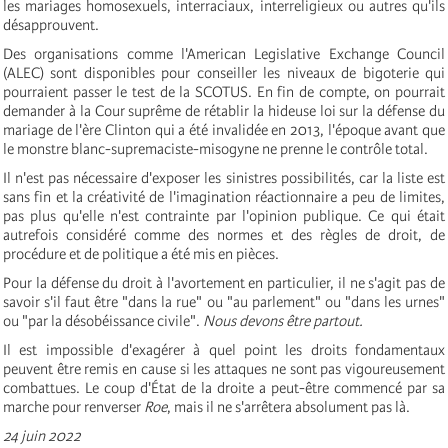
les mariages homosexuels, interraciaux, interreligieux ou autres qu'ils
désapprouvent.
Des organisations comme l'American Legislative Exchange Council
(ALEC) sont disponibles pour conseiller les niveaux de bigoterie qui
pourraient passer le test de la SCOTUS. En fin de compte, on pourrait
demander à la Cour suprême de rétablir la hideuse loi sur la défense du
mariage de l'ère Clinton qui a été invalidée en 2013, l'époque avant que
le monstre blanc-supremaciste-misogyne ne prenne le contrôle total.
Il n'est pas nécessaire d'exposer les sinistres possibilités, car la liste est
sans fin et la créativité de l'imagination réactionnaire a peu de limites,
pas plus qu'elle n'est contrainte par l'opinion publique. Ce qui était
autrefois considéré comme des normes et des règles de droit, de
procédure et de politique a été mis en pièces.
Pour la défense du droit à l'avortement en particulier, il ne s'agit pas de
savoir s'il faut être "dans la rue" ou "au parlement" ou "dans les urnes"
ou "par la désobéissance civile".
Nous devons être partout.
Il est impossible d'exagérer à quel point les droits fondamentaux
peuvent être remis en cause si les attaques ne sont pas vigoureusement
combattues. Le coup d'État de la droite a peut-être commencé par sa
marche pour renverser
Roe
, mais il ne s'arrêtera absolument pas là.
24 juin 2022