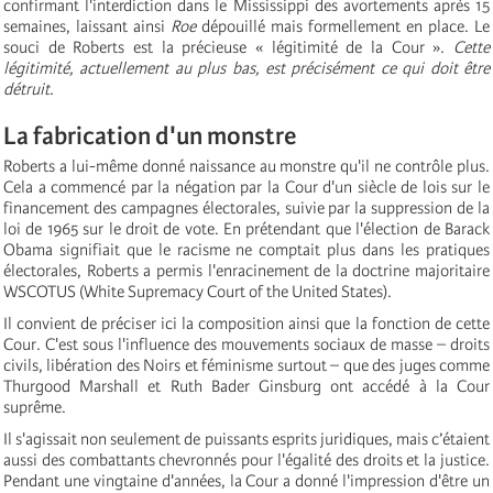
confirmant l'interdiction dans le Mississippi des avortements après 15
semaines, laissant ainsi
Roe
dépouillé mais formellement en place. Le
souci de Roberts est la précieuse « légitimité de la Cour ».
Cette
légitimité, actuellement au plus bas, est précisément ce qui doit être
détruit.
La fabrication d'un monstre
Roberts a lui-même donné naissance au monstre qu'il ne contrôle plus.
Cela a commencé par la négation par la Cour d'un siècle de lois sur le
financement des campagnes électorales, suivie par la suppression de la
loi de 1965 sur le droit de vote. En prétendant que l'élection de Barack
Obama signifiait que le racisme ne comptait plus dans les pratiques
électorales, Roberts a permis l'enracinement de la doctrine majoritaire
WSCOTUS (White Supremacy Court of the United States).
Il convient de préciser ici la composition ainsi que la fonction de cette
Cour. C'est sous l'influence des mouvements sociaux de masse – droits
civils, libération des Noirs et féminisme surtout – que des juges comme
Thurgood Marshall et Ruth Bader Ginsburg ont accédé à la Cour
suprême.
Il s'agissait non seulement de puissants esprits juridiques, mais c’étaient
aussi des combattants chevronnés pour l'égalité des droits et la justice.
Pendant une vingtaine d'années, la Cour a donné l'impression d'être un