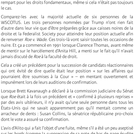
rempart pour les droits fondamentaux, même si cela n'était pas toujours
le cas.
Comparez-les avec la majorité actuelle de six personnes de la
WSCOTUS. Les trois personnes nommées par Trump n'ont rien fait
d'autre dans leur vie que d'être préparées grâce aux caisses noires de la
droite et la Federalist Society pour atteindre leur position actuelle afin
de renverser
Roe v. Wade
. Ces trois-là vont saisir toutes les occasions de
nuire. Et ça a commencé en 1991 lorsque Clarence Thomas, avant même
de mentir sur le harcèlement d'Anita Hill, a menti sur le fait qu'il n'avait
jamais discuté de
Roe
à la faculté de droit.
Cela a créé un précédent pour la succession de candidats réactionnaires
qui ont évité de dire quelle était leur position « sur les affaires qui
pourraient être soumises à la Cour » – en mentant ouvertement et
impunément lors de leurs auditions de confirmation.
Lorsque Brett Kavanaugh a déclaré à la commission judiciaire du Sénat
que
Roe
était à la fois un précédent et « confirmé à plusieurs reprises »
par des avis ultérieurs, il n'y avait qu'une seule personne dans tous les
États-Unis qui ne savait apparemment pas qu'il mentait comme un
arracheur de dents : Susan Collins, la sénatrice républicaine pro-choix
dont le vote a assuré sa confirmation.
L'avis d'Alito qui a fait l'objet d'une fuite, même s'il a été un peu aseptisé
sur les bords (comme la suppression de sa note de bas de page érudite