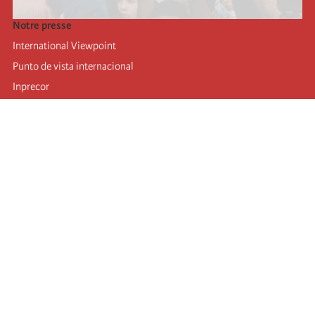
Notre presse
International Viewpoint
Punto de vista internacional
Inprecor
Facebook
Twitter
Mastodon
Telegram
L’Internationale
Dernier congrès de l’Internationale
Déclarations du bureau exécutif
Institut de formation (IIRE)
Jeunes
Auteurs
Vidéos