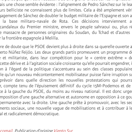
ais une chose semble évidente : l’alignement de Pedro Sánchez sur le lea
urs belliciste ne connaissent plus de limites. Cela a été amplement véri
agement de Sánchez de doubler le budget militaire de l’Espagne et son 
 la base militaro-navale de Rota. Ces décisions interviennent ap
andaleux du Premier ministre, envers le peuple sahraoui ou, plus 
e massacre de personnes originaires du Soudan, du Tchad et d’autres 
 la frontière espagnole à Melilla.
ère de doute que le PSOE devient plus à droite dans sa querelle ouverte a
berto Núñez Feijóo. Les deux grands partis promeuvent un programme d
te et militariste, dans leur compétition pour le « centre extrême » d
ette dérive et à l’agitation sociale croissante qu’elle pourrait engendrer, 
on à l’égard de la politique s’accentuera au sein des classes populaire
e qu’un nouveau mécontentement mobilisateur puisse faire irruption su
prévoir dans quelle direction les nouvelles protestations qui pourr
r, compte tenu de l’épuisement définitif du cycle 15M-Podemos et de 
ste à la gauche du PSOE, du moins au niveau national. Il est donc urge
mposition d’une gauche alternative et autonome en opposition à ce go
permanente avec la droite. Une gauche prête à promouvoir, avec les sec
ents sociaux, une nouvelle vague de mobilisations et à contribuer à 
ral et radicalement démocratique.
comail
. Publication d'origine
Viento Sur