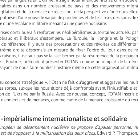
vée par la guerre en Ukraine. Il s’agit notamment de la crise climatique e
ntaires dans un nombre croissant de pays et des mouvements migra
tagflation et de la menace de récession, de la perspective d’une nouvelle 
hypothèse d’une nouvelle vague de pandémies et de les crises des soins de 
que d’une escalade militaire menant à une guerre nucléaire.
ises contribuera à renforcer les néolibéralismes autoritaires actuels. par
ibéraux et illibéraux s’estompera. La Turquie, la Hongrie et la Polog
de référence. Il y aura des protestations et des révoltes de différents 
xtrême droite désormais en mesure de fixer l’ordre du jour dans de 
s raisons, il ne faut pas se laisser berner par la résurgence de la propaga
e à Poutine, prétendent présenter l’OTAN comme un rempart de la démo
ssayant de nous faire oublier l’histoire même de cette organisation milita
 concept stratégique », l’Otan ne fait qu’aggraver et aggraver les multi
es sortes, auxquelles nous étions déjà confrontés avant l’injustifiable 
on de l’Ukraine par la Russie. Avec ce nouveau concept, l’OTAN inscrit c
ie d’ennemis et de menaces, comme cadre de la menace croissante du reco
i-impérialisme internationaliste et solidaire
opéen de désarmement nucléaire ne propose d’apaiser personne, ni
 est de s’opposer à la militarisation des deux blocs.
Edward P. Thompson,