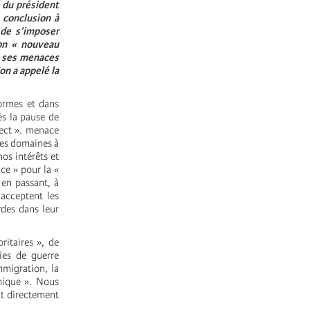
 du président
 conclusion à
 de s’imposer
son « nouveau
e ses menaces
on a appelé la
formes et dans
ès la pause de
rect ». menace
les domaines à
os intérêts et
ce » pour la «
 en passant, à
 acceptent les
rdes dans leur
ritaires », de
gies de guerre
mmigration, la
mique ». Nous
ent directement