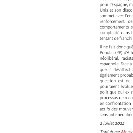
pour l’Espagne, m
Unis et son disco
sommet avec l’eng
renforcement de
comportements sc
complicité dans l
tentant de franchir
Il ne fait donc gu
Popular (PP) d’Al
néolibéral, racis
espagnole. Face à c
que la désaffecti
également probabl
question est de 
pourraient évolue
politique qui exi
processus de reco
en confrontation 
actifs des mouvem
sens anti-néolibé
2 juillet 2022
Traduit par
Moroc