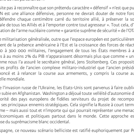
te pas à reconnaître que son prétendu caractère « défensif » n’est que pu
N est une alliance défensive, personne ne devrait douter de notre for
éfendre chaque centimètre carré du territoire allié, à préserver la s
riale de tous les Alliés et à l’emporter contre tout agresseur ». Tout cela, d’
mation de l’arme nucléaire comme « garantie suprême de sécurité » de l’O
e militarisation généralisée, outre que l’espace européen est particulière
nt de la présence américaine à l’Est et la croissance des forces de réac
 à 300 000 militaires, l’engagement de tous les États membres à ac
es à au moins 2% du PIB n’apparaissent désormais plus que comme « un
me nous l’a assuré le secrétaire général, Jens Stoltenberg. Ces proposit
les profits de l’ancien complexe militaro-industriel que l’ancien prési
oncé et à relancer la course aux armements, y compris la course 
helle mondiale.
de l’invasion russe de l’Ukraine, les Etats-Unis sont parvenus à faire oublie
te subie en Afghanistan. Washington a déjoué toute velléité d’autonomie de
orité des pays européens de fidèles serviteurs du projet de recompo
es principaux ennemis stratégiques. Cela signifie la Russie à court terme
me – mais aussi tout et n’importe qui qui pourrait représenter une menac
-économiques et politiques partout dans le monde. Cette approche es
ense du suprémacisme blanc occidental.
Espagne, ce nouveau scénario belliciste est ratifié euphoriquement par 