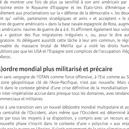
é de montrer une fois de plus sa servilité à son ami américain par l
njointe entre le Royaume d’Espagne et les États-Unis d’Amérique 
lèlement aux proclamations sur la « défense de la démocratie », les deux
nt qu' »alliés, partenaires stratégiques et amis » et acceptent « le
res de guerre américains » dans la base navale espagnole de Rota, augme
 américains. navires de guerre de 4 à 6. Ils affirment également leur v
la « gestion des flux migratoires irréguliers », ou, pour le dire au
gratoire. Ils délèguent aussitôt cette tâche à leur ami commun, le ré
nsable du massacre brutal de Melilla qui a violé les droits huma
ublions pas que les USA et l’Espagne sont complices de l’occupation illé
 Maroc.
)ordre mondial plus militarisé et précaire
on sans vergogne de l’OTAN comme force offensive, à l’Est comme au S
 zone géopolitique clé de l’Asie-Pacifique, n’est pas nouvelle. Mais 
rit dans le contexte général d’une crise définitive de la mondialisation c
 inter-impérialiste accrue dans presque tous les domaines, avec tendan
mmerciaux et militaires.
nsi à une transition vers un nouvel (dés)ordre mondial multipolaire et a
 centralité de l’Occident, alors même que l’Occident est déterminé à
e par tous les moyens à sa disposition, y compris avec un recours ac
 nouvelle phase s’inscrit dans le contexte d’une « polycrise » aux enj