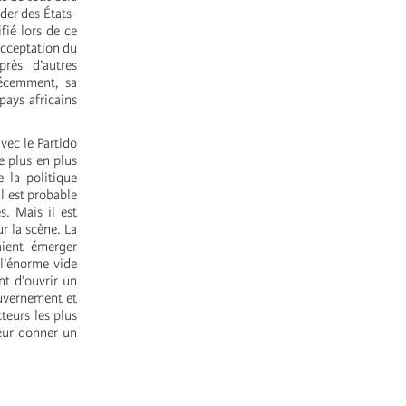
der des États-
fié lors de ce
acceptation du
rès d’autres
récemment, sa
pays africains
vec le Partido
e plus en plus
e la politique
il est probable
s. Mais il est
r la scène. La
aient émerger
l’énorme vide
nt d’ouvrir un
uvernement et
teurs les plus
leur donner un