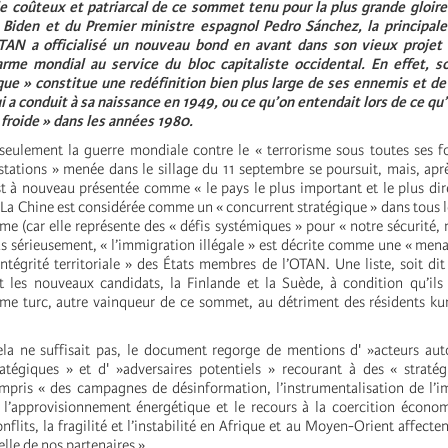
e coûteux et patriarcal de ce sommet tenu pour la plus grande gloire
 Biden et du Premier ministre espagnol Pedro Sánchez, la principale
OTAN a officialisé un nouveau bond en avant dans son vieux projet
me mondial au service du bloc capitaliste occidental. En effet, 
que » constitue une redéfinition bien plus large de ses ennemis et d
i a conduit à sa naissance en 1949, ou ce qu’on entendait lors de ce qu’
froide » dans les années 1980.
seulement la guerre mondiale contre le « terrorisme sous toutes ses 
stations » menée dans le sillage du 11 septembre se poursuit, mais, apr
st à nouveau présentée comme « le pays le plus important et le plus di
. La Chine est considérée comme un « concurrent stratégique » dans tous 
e (car elle représente des « défis systémiques » pour « notre sécurité, n
us sérieusement, « l’immigration illégale » est décrite comme une « mena
intégrité territoriale » des États membres de l’OTAN. Une liste, soit dit
nt les nouveaux candidats, la Finlande et la Suède, à condition qu’ils
me turc, autre vainqueur de ce sommet, au détriment des résidents ku
a ne suffisait pas, le document regorge de mentions d' »acteurs auto
atégiques » et d' »adversaires potentiels » recourant à des « straté
mpris « des campagnes de désinformation, l’instrumentalisation de l’i
 l’approvisionnement énergétique et le recours à la coercition écono
onflits, la fragilité et l’instabilité en Afrique et au Moyen-Orient affect
elle de nos partenaires ».