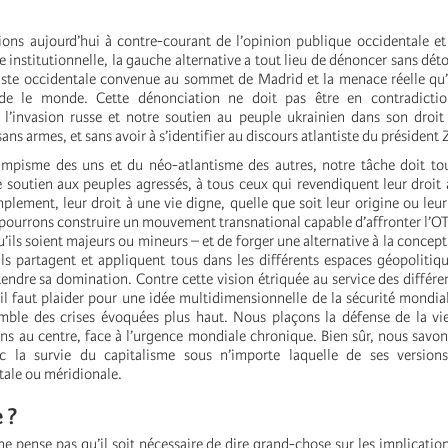
ions aujourd’hui à contre-courant de l’opinion publique occidentale e
e institutionnelle, la gauche alternative a tout lieu de dénoncer sans dét
liste occidentale convenue au sommet de Madrid et la menace réelle qu’e
 de le monde. Cette dénonciation ne doit pas être en contradicti
’invasion russe et notre soutien au peuple ukrainien dans son droit 
ans armes, et sans avoir à s’identifier au discours atlantiste du président 
mpisme des uns et du néo-atlantisme des autres, notre tâche doit tou
e soutien aux peuples agressés, à tous ceux qui revendiquent leur droit 
implement, leur droit à une vie digne, quelle que soit leur origine ou leur
 pourrons construire un mouvement transnational capable d’affronter l’OT
’ils soient majeurs ou mineurs – et de forger une alternative à la concept
’ils partagent et appliquent tous dans les différents espaces géopoliti
endre sa domination. Contre cette vision étriquée au service des différen
 il faut plaider pour une idée multidimensionnelle de la sécurité mondia
mble des crises évoquées plus haut. Nous plaçons la défense de la vi
s au centre, face à l’urgence mondiale chronique. Bien sûr, nous savon
c la survie du capitalisme sous n’importe laquelle de ses versions,
tale ou méridionale.
 ?
ne pense pas qu’il soit nécessaire de dire grand-chose sur les implication