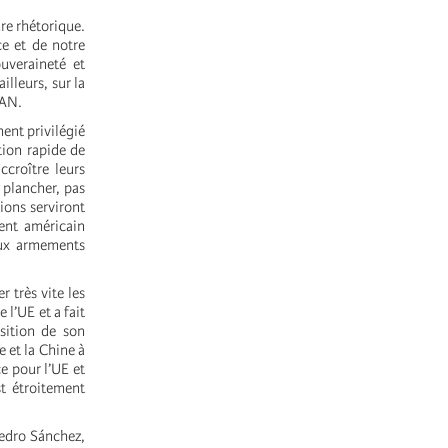
re rhétorique.
ce et de notre
ouveraineté et
ailleurs, sur la
TAN.
ment privilégié
tion rapide de
croître leurs
 plancher, pas
ions serviront
dent américain
aux armements
r très vite les
 l’UE et a fait
sition de son
 et la Chine à
e pour l’UE et
t étroitement
Pedro Sánchez,