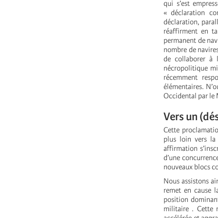
qui s’est empress
« déclaration co
déclaration, paral
réaffirment en ta
permanent de navi
nombre de navires
de collaborer à 
nécropolitique mi
récemment respo
élémentaires. N’o
Occidental par le
Vers un (dés
Cette proclamati
plus loin vers la
affirmation s’insc
d’une concurrence
nouveaux blocs co
Nous assistons ai
remet en cause la
position dominant
militaire . Cette