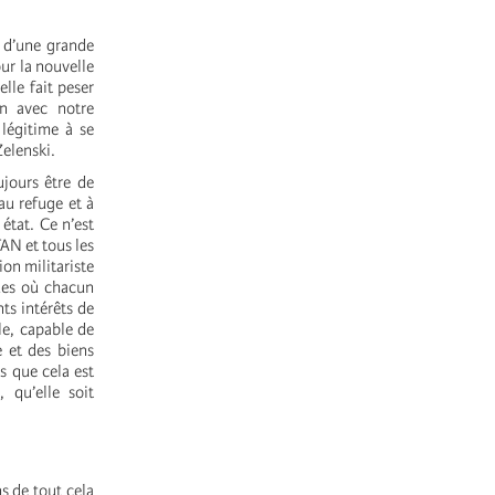
t d’une grande
our la nouvelle
lle fait peser
on avec notre
légitime à se
Zelenski.
jours être de
au refuge et à
 état. Ce n’est
AN et tous les
ion militariste
ques où chacun
ts intérêts de
le, capable de
e et des biens
s que cela est
 qu’elle soit
s de tout cela