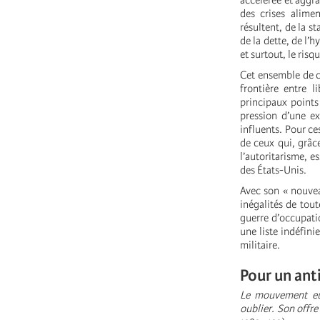
accélérée et aggra
des crises alime
résultent, de la s
de la dette, de l’
et surtout, le ris
Cet ensemble de cr
frontière entre l
principaux points 
pression d’une e
influents. Pour ce
de ceux qui, grâc
l’autoritarisme, e
des États-Unis.
Avec son « nouveau
inégalités de tout
guerre d’occupati
une liste indéfin
militaire.
Pour un ant
Le mouvement eur
oublier. Son offre