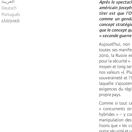
العربية
Après le spectacl
américain Joseph
Deutsch
tirer est que l’
Português
comme un gendar
ελληνικά
concept stratégi
que le concept qu
« seconde guerre 
Aujourd’hui, non 
toutes ses manife
2010, la Russie e
pour la sécurité »
moyen et long term
nos valeurs »). Pl
souveraineté et l’
laquelle s’ajoute
exigences du régi
propre pays.
Comme si tout cel
« concurrents str
hybrides » – y co
manipulation des
lisons que « les c
notre sécurité et c