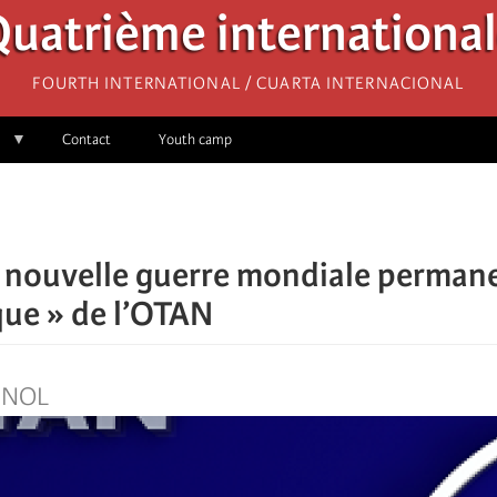
uatrième internationa
Fourth International / Cuarta Internacional
Contact
Youth camp
 nouvelle guerre mondiale perman
que » de l’OTAN
GNOL