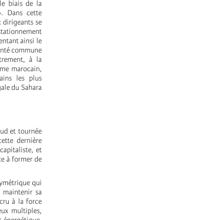
e biais de la
». Dans cette
 dirigeants se
 stationnement
ntant ainsi le
olonté commune
trement, à la
gime marocain,
ins les plus
gale du Sahara
ud et tournée
cette dernière
apitaliste, et
ce à former de
symétrique qui
 maintenir sa
cru à la force
eux multiples,