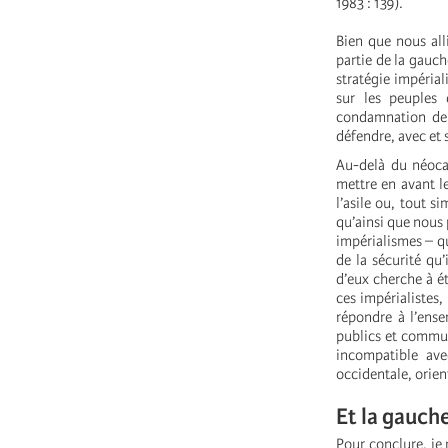
1983 : 139).
Bien que nous all
partie de la gauch
stratégie impéria
sur les peuples
condamnation de l
défendre, avec et s
Au-delà du néoca
mettre en avant l
l’asile ou, tout s
qu’ainsi que nous
impérialismes – qu
de la sécurité qu
d’eux cherche à ét
ces impérialistes,
répondre à l’ense
publics et commun
incompatible ave
occidentale, orien
Et la gauche
Pour conclure, je 