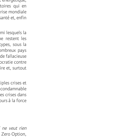
t énergétique,
toires qui en
crise mondiale
santé et, enfin
mi lesquels la
ne restent les
types, sous la
nombreux pays
nde fallacieuse
cratie contre
ire et, surtout
ples crises et
et condamnable
es crises dans
urs à la force
 ne veut rien
 Zero Option,