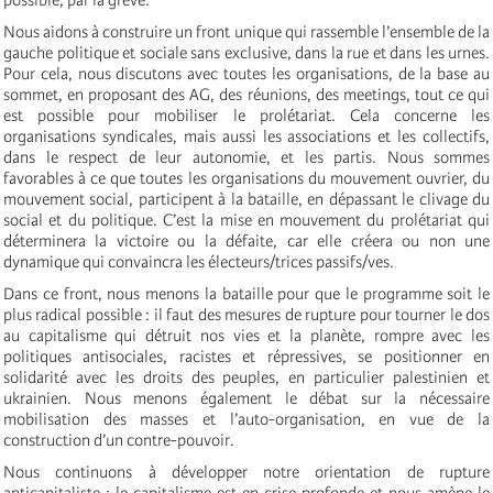
Nous aidons à construire un front unique qui rassemble l’ensemble de la
gauche politique et sociale sans exclusive, dans la rue et dans les urnes.
Pour cela, nous discutons avec toutes les organisations, de la base au
sommet, en proposant des AG, des réunions, des meetings, tout ce qui
est possible pour mobiliser le prolétariat. Cela concerne les
organisations syndicales, mais aussi les associations et les collectifs,
dans le respect de leur autonomie, et les partis. Nous sommes
favorables à ce que toutes les organisations du mouvement ouvrier, du
mouvement social, participent à la bataille, en dépassant le clivage du
social et du politique. C’est la mise en mouvement du prolétariat qui
déterminera la victoire ou la défaite, car elle créera ou non une
dynamique qui convaincra les électeurs/trices passifs/ves.
Dans ce front, nous menons la bataille pour que le programme soit le
plus radical possible : il faut des mesures de rupture pour tourner le dos
au capitalisme qui détruit nos vies et la planète, rompre avec les
politiques antisociales, racistes et répressives, se positionner en
solidarité avec les droits des peuples, en particulier palestinien et
ukrainien. Nous menons également le débat sur la nécessaire
mobilisation des masses et l’auto-organisation, en vue de la
construction d’un contre-pouvoir.
Nous continuons à développer notre orientation de rupture
anticapitaliste : le capitalisme est en crise profonde et nous amène le