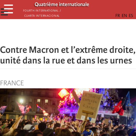
Aller
Quatrième internationale
☰
au
☰
Fourth International /
Cuarta Internacional
contenu
principal
Contre Macron et l’extrême droite,
unité dans la rue et dans les urnes
FRANCE