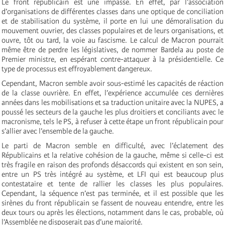
Le front républicain est une impasse. En effet, par l’association
d’organisations de différentes classes dans une optique de conciliation
et de stabilisation du système, il porte en lui une démoralisation du
mouvement ouvrier, des classes populaires et de leurs organisations, et
ouvre, tôt ou tard, la voie au fascisme. Le calcul de Macron pourrait
même être de perdre les législatives, de nommer Bardela au poste de
Premier ministre, en espérant contre-attaquer à la présidentielle. Ce
type de processus est effroyablement dangereux.
Cependant, Macron semble avoir sous-estimé les capacités de réaction
de la classe ouvrière. En effet, l’expérience accumulée ces dernières
années dans les mobilisations et sa traduction unitaire avec la NUPES, a
poussé les secteurs de la gauche les plus droitiers et conciliants avec le
macronisme, tels le PS, à refuser à cette étape un front républicain pour
s’allier avec l’ensemble de la gauche.
Le parti de Macron semble en difficulté, avec l’éclatement des
Républicains et la relative cohésion de la gauche, même si celle-ci est
très fragile en raison des profonds désaccords qui existent en son sein,
entre un PS très intégré au système, et LFI qui est beaucoup plus
contestataire et tente de rallier les classes les plus populaires.
Cependant, la séquence n’est pas terminée, et il est possible que les
sirènes du front républicain se fassent de nouveau entendre, entre les
deux tours ou après les élections, notamment dans le cas, probable, où
l’Assemblée ne disposerait pas d’une majorité.