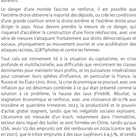
adhèrent.
Le danger d’une montée fasciste se renforce, il est possible que
l’extrême droite obtienne la majorité des députés, ou crée les conditions
d’une grande coalition entre la droite extrême et l’extrême droite pour
diriger le pays. Nous devons prendre la mesure de ce danger, qui
risquerait d’accélérer la construction d’une force néofasciste, avec une
série de mesures s’attaquant frontalement aux droits démocratiques et
sociaux, physiquement au mouvement ouvrier et une accélération des
attaques racistes, LGBTIphobes et contre les femmes.
Tout cela est intimement lié à la situation du capitalisme, en crise
profonde et multifactorielle, aux difficultés que rencontrent les classes
dominantes pour maintenir leurs profits, et les puissances impérialistes
pour conserver leurs sphères d’influence, en particulier la France, la
Russie et les États-Unis. Ainsi, la crise économique se poursuit avec une
inflation qui est désormais combinée à ce qui était présenté comme la
solution à ce problème, la hausse des taux d’intérêt. Résultat, la
stagnation économique se renforce, avec une croissance de 0,1% aux
troisième et quatrième trimestres 2023, la productivité et le pouvoir
d’achat global stagnent, tandis que les inégalités sociales explosent.
L’économie est menacée d’un krach, notamment dans l’immobilier,
secteur dans lequel des bulles se sont formées en Chine, tandis qu’aux
USA, seuls 1/3 des emprunts ont été remboursés en 2024 (contre 99 %
en 2021), que le trésor emprunte à des taux supérieurs à 4,5 %, et tandis