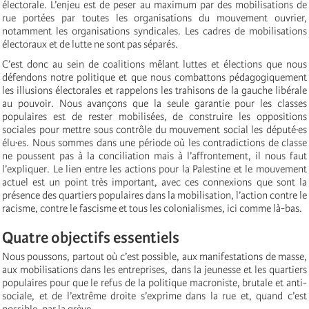
électorale. L’enjeu est de peser au maximum par des mobilisations de
rue portées par toutes les organisations du mouvement ouvrier,
notamment les organisations syndicales. Les cadres de mobilisations
électoraux et de lutte ne sont pas séparés.
C’est donc au sein de coalitions mêlant luttes et élections que nous
défendons notre politique et que nous combattons pédagogiquement
les illusions électorales et rappelons les trahisons de la gauche libérale
au pouvoir. Nous avançons que la seule garantie pour les classes
populaires est de rester mobilisées, de construire les oppositions
sociales pour mettre sous contrôle du mouvement social les député·es
élu·es. Nous sommes dans une période où les contradictions de classe
ne poussent pas à la conciliation mais à l’affrontement, il nous faut
l’expliquer. Le lien entre les actions pour la Palestine et le mouvement
actuel est un point très important, avec ces connexions que sont la
présence des quartiers populaires dans la mobilisation, l’action contre le
racisme, contre le fascisme et tous les colonialismes, ici comme là-bas.
Quatre objectifs essentiels
Nous poussons, partout où c’est possible, aux manifestations de masse,
aux mobilisations dans les entreprises, dans la jeunesse et les quartiers
populaires pour que le refus de la politique macroniste, brutale et anti-
sociale, et de l’extrême droite s’exprime dans la rue et, quand c’est
possible, par la grève.