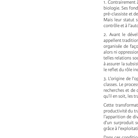
1. Contrairement 
biologie. Ses fond
pré-classiste et d
Mais leur statut 
contrôle et à l'au
2. Avant le dével
appellent traditio
organisée de faço
alors ni oppressio
telles relations s
à assurer la subsi
le reflet du rôle 
3. L'origine de l'
classes. Le proces
recherches et de 
qu'il en soit, les
Cette transforma
productivité du tr
l'apparition de di
d'un surproduit s
grâce à l'exploitat
Dans ces conditio