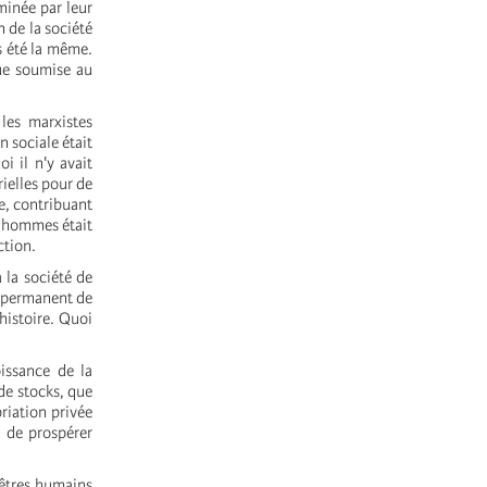
minée par leur
 de la société
s été la même.
que soumise au
les marxistes
 sociale était
i il n'y avait
rielles pour de
le, contribuant
s hommes était
ction.
à la société de
t permanent de
histoire. Quoi
.
issance de la
 de stocks, que
priation privée
s de prospérer
'êtres humains