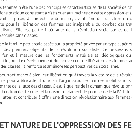
s femmes a été l'une des principales caractéristiques de la société de cla
tâche pratique consistant à s'attaquer aux racines de cette oppression et 
vait se poser, à une échelle de masse, avant l'ère de transition du 
tte pour la libération des femmes est inséparable du combat des trav
talisme. Elle est partie intégrante de la révolution socialiste et de 
société sans classes.
 la famille patriarcale basée sur la propriété privée par un type supérieu
 des premiers objectifs de la révolution socialiste. Ce processus s'
u fur et à mesure que les fondements matériels et idéologiques du
t le jour. Le développement du mouvement de libération des femmes au
 des classes, la renforce et améliore les perspectives du socialisme.
ourront mener à bien leur libération qu'à travers la victoire de la révolu
ne pourra être atteint que par l'organisation et par des mobilisation
nante de la lutte des classes. C'est là que réside la dynamique révolution
 libération des femmes et la raison fondamentale pour laquelle la IV° Inte
s luttes et contribuer à offrir une direction révolutionnaire aux femmes 
n.
 ET NATURE DE L'OPPRESSION DES 