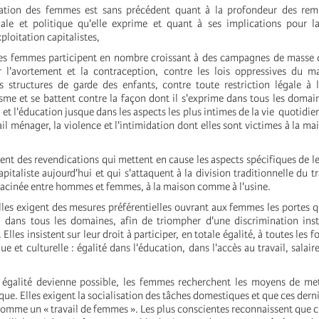
isation des femmes est sans précédent quant à la profondeur des rem
ale et politique qu'elle exprime et quant à ses implications pour la
xploitation capitalistes,
les femmes participent en nombre croissant à des campagnes de masse c
r l'avortement et la contraception, contre les lois oppressives du m
s structures de garde des enfants, contre toute restriction légale à l'
sme et se battent contre la façon dont il s'exprime dans tous les domain
i et l'éducation jusque dans les aspects les plus intimes de la vie quotidi
ail ménager, la violence et l'intimidation dont elles sont victimes à la ma
nt des revendications qui mettent en cause les aspects spécifiques de l
pitaliste aujourd'hui et qui s'attaquent à la division traditionnelle du tr
cinée entre hommes et femmes, à la maison comme à l'usine.
lles exigent des mesures préférentielles ouvrant aux femmes les portes qu
 dans tous les domaines, afin de triompher d'une discrimination inst
 Elles insistent sur leur droit à participer, en totale égalité, à toutes les f
e et culturelle : égalité dans l'éducation, dans l'accès au travail, salai
 égalité devienne possible, les femmes recherchent les moyens de met
ue. Elles exigent la socialisation des tâches domestiques et que ces derni
omme un « travail de femmes ». Les plus conscientes reconnaissent que c'e