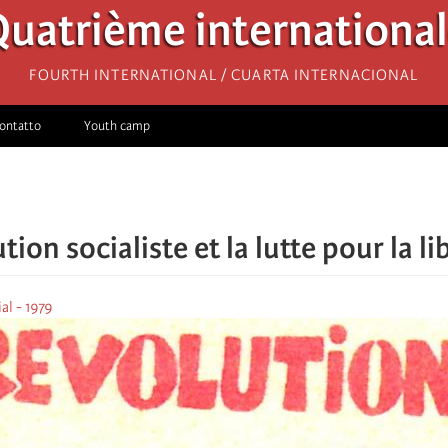
uatrième internationa
Fourth International / Cuarta Internacional
ontatto
Youth camp
tion socialiste et la lutte pour la 
al - 1979