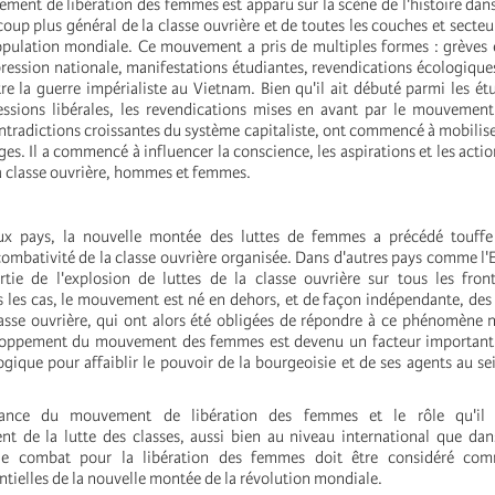
ent de libération des femmes est apparu sur la scène de l'histoire dans
p plus général de la classe ouvrière et de toutes les couches et secteur
opulation mondiale. Ce mouvement a pris de multiples formes : grèves
ppression nationale, manifestations étudiantes, revendications écologiq
re la guerre impérialiste au Vietnam. Bien qu'il ait débuté parmi les étu
ssions libérales, les revendications mises en avant par le mouvemen
tradictions croissantes du système capitaliste, ont commencé à mobilis
es. Il a commencé à influencer la conscience, les aspirations et les acti
la classe ouvrière, hommes et femmes.
x pays, la nouvelle montée des luttes de femmes a précédé touffe
combativité de la classe ouvrière organisée. Dans d'autres pays comme l'
tie de l'explosion de luttes de la classe ouvrière sur tous les fron
 les cas, le mouvement est né en dehors, et de façon indépendante, des
asse ouvrière, qui ont alors été obligées de répondre à ce phénomène 
eloppement du mouvement des femmes est devenu un facteur important d
ogique pour affaiblir le pouvoir de la bourgeoisie et de ses agents au sei
sance du mouvement de libération des femmes et le rôle qu'il
nt de la lutte des classes, aussi bien au niveau international que dan
le combat pour la libération des femmes doit être considéré com
tielles de la nouvelle montée de la révolution mondiale.