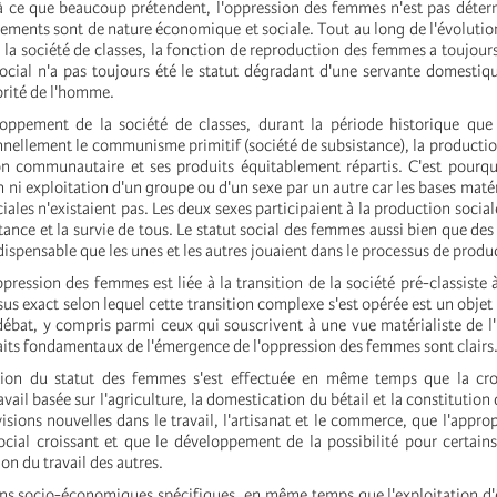
à ce que beaucoup prétendent, l'oppression des femmes n'est pas déter
ements sont de nature économique et sociale. Tout au long de l'évolution
e la société de classes, la fonction de reproduction des femmes a toujour
social n'a pas toujours été le statut dégradant d'une servante domesti
torité de l'homme.
oppement de la société de classes, durant la période historique que 
nnellement le communisme primitif (société de subsistance), la production
n communautaire et ses produits équitablement répartis. C'est pourquo
n ni exploitation d'un groupe ou d'un sexe par un autre car les bases maté
ociales n'existaient pas. Les deux sexes participaient à la production socia
stance et la survie de tous. Le statut social des femmes aussi bien que de
indispensable que les unes et les autres jouaient dans le processus de produ
oppression des femmes est liée à la transition de la société pré-classiste 
sus exact selon lequel cette transition complexe s'est opérée est un obje
débat, y compris parmi ceux qui souscrivent à une vue matérialiste de l'
 traits fondamentaux de l'émergence de l'oppression des femmes sont clairs
tion du statut des femmes s'est effectuée en même temps que la cro
avail basée sur l'agriculture, la domestication du bétail et la constitution
visions nouvelles dans le travail, l'artisanat et le commerce, que l'appro
ocial croissant et que le développement de la possibilité pour certain
ion du travail des autres.
ns socio-économiques spécifiques, en même temps que l'exploitation d