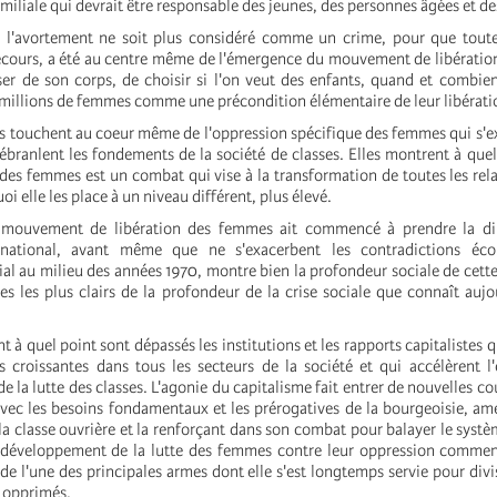
familiale qui devrait être responsable des jeunes, des personnes âgées et d
e l'avortement ne soit plus considéré comme un crime, pour que tout
recours, a été au centre même de l'émergence du mouvement de libérati
ser de son corps, de choisir si l'on veut des enfants, quand et combien
 millions de femmes comme une précondition élémentaire de leur libérati
es touchent au coeur même de l'oppression spécifique des femmes qui s'ex
s ébranlent les fondements de la société de classes. Elles montrent à quel
 des femmes est un combat qui vise à la transformation de toutes les rela
i elle les place à un niveau différent, plus élevé.
e mouvement de libération des femmes ait commencé à prendre la d
national, avant même que ne s'exacerbent les contradictions éc
l au milieu des années 1970, montre bien la profondeur sociale de cette 
s les plus clairs de la profondeur de la crise sociale que connaît aujou
t à quel point sont dépassés les institutions et les rapports capitalistes
s croissantes dans tous les secteurs de la société et qui accélèrent l
e la lutte des classes. L'agonie du capitalisme fait entrer de nouvelles c
 avec les besoins fondamentaux et les prérogatives de la bourgeoisie, am
la classe ouvrière et la renforçant dans son combat pour balayer le systèm
e développement de la lutte des femmes contre leur oppression commen
e l'une des principales armes dont elle s'est longtemps servie pour divise
s opprimés.