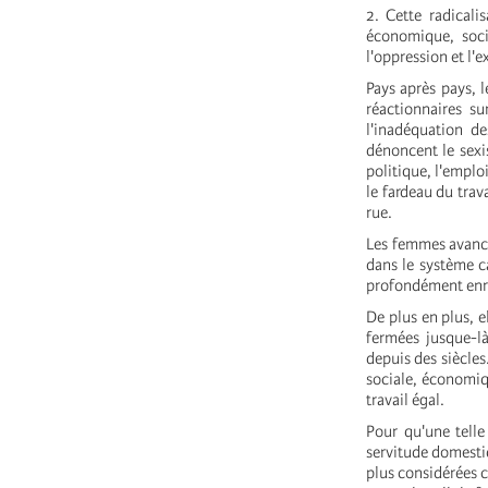
2. Cette radical
économique, soci
l'oppression et l'e
Pays après pays, 
réactionnaires su
l'inadéquation de
dénoncent le sexi
politique, l'emplo
le fardeau du trav
rue.
Les femmes avance
dans le système ca
profondément enra
De plus en plus, e
fermées jusque-là
depuis des siècles.
sociale, économiqu
travail égal.
Pour qu'une telle
servitude domestiq
plus considérées c