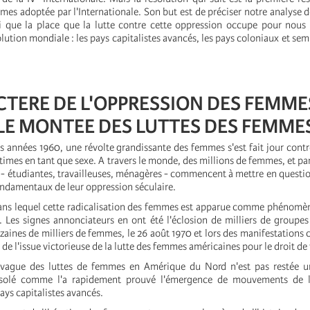
mes adoptée par l'Internationale. Son but est de préciser notre analyse d
 que la place que la lutte contre cette oppression occupe pour nous 
olution mondiale : les pays capitalistes avancés, les pays coloniaux et se
CTERE DE L'OPPRESSION DES FEMME
E MONTEE DES LUTTES DES FEMME
es années 1960, une révolte grandissante des femmes s'est fait jour contr
ctimes en tant que sexe. A travers le monde, des millions de femmes, et pa
- étudiantes, travailleuses, ménagères - commencent à mettre en questio
ondamentaux de leur oppression séculaire.
ans lequel cette radicalisation des femmes est apparue comme phénomè
s. Les signes annonciateurs en ont été l'éclosion de milliers de groupe
izaines de milliers de femmes, le 26 août 1970 et lors des manifestatio
e de l'issue victorieuse de la lutte des femmes américaines pour le droit de
 vague des luttes de femmes en Amérique du Nord n'est pas restée
isolé comme l'a rapidement prouvé l'émergence de mouvements de l
ys capitalistes avancés.