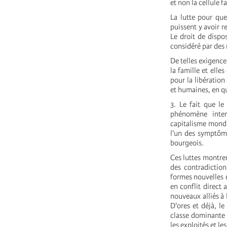
et non la cellule 
La lutte pour qu
puissent y avoir 
Le droit de dispo
considéré par des
De telles exigenc
la famille et elle
pour la libération
et humaines, en quo
3. Le fait que l
phénomène inter
capitalisme mondia
l'un des symptôme
bourgeois.
Ces luttes montren
des contradiction
formes nouvelles d
en conflit direct
nouveaux alliés à 
D'ores et déjà, l
classe dominante d
les exploités et le