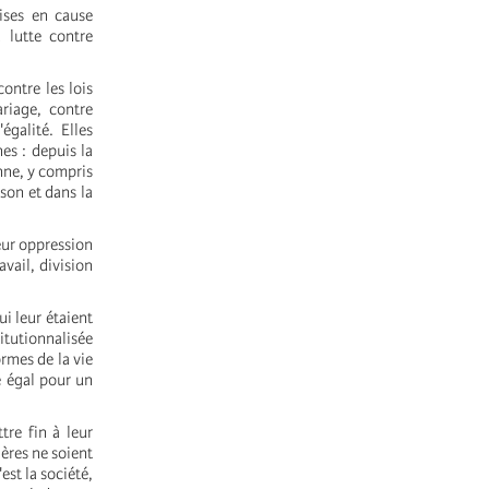
ises en cause
 lutte contre
ontre les lois
ariage, contre
égalité. Elles
es : depuis la
enne, y compris
ison et dans la
eur oppression
avail, division
i leur étaient
itutionnalisée
ormes de la vie
re égal pour un
tre fin à leur
ères ne soient
st la société,