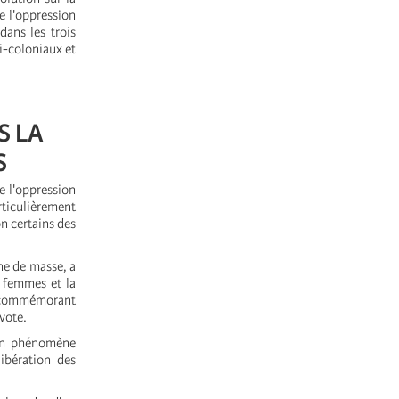
e l'oppression
dans les trois
mi-coloniaux et
S LA
S
e l'oppression
rticulièrement
n certains des
ne de masse, a
s femmes et la
ns commémorant
 vote.
 un phénomène
ibération des