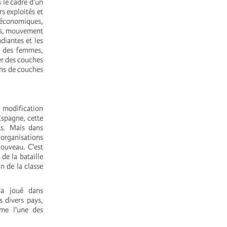
 le cadre d'un
s exploités et
 économiques,
ues, mouvement
diantes et les
t des femmes,
er des couches
ons de couches
 modification
Espagne, cette
ts. Mais dans
 organisations
nouveau. C'est
e la bataille
n de la classe
 a joué dans
s divers pays,
me l'une des