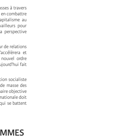
sses à travers
à en combattre
capitalisme au
ailleurs pour
la perspective
r de relations
accélèrera et
 nouvel ordre
jourd'hui fait
tion socialiste
s de masse des
naire objective
rnationale doit
qui se battent
FEMMES