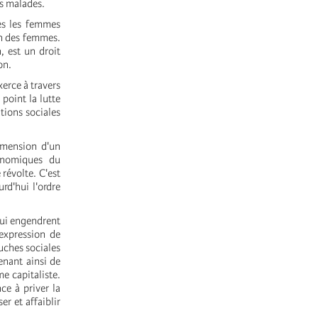
es malades.
es les femmes
on des femmes.
, est un droit
on.
erce à travers
 point la lutte
tions sociales
imension d'un
onomiques du
révolte. C'est
rd'hui l'ordre
 qui engendrent
'expression de
ouches sociales
enant ainsi de
e capitaliste.
ce à priver la
r et affaiblir