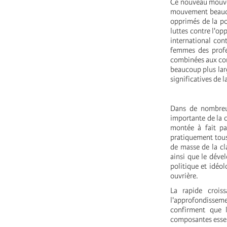
Ce nouveau mouvem
mouvement beaucou
opprimés de la p
luttes contre l'o
international cont
femmes des profe
combinées aux con
beaucoup plus larg
significatives de 
Dans de nombreu
importante de la 
montée à fait par
pratiquement tous
de masse de la cl
ainsi que le dév
politique et idéol
ouvrière.
La rapide crois
l'approfondisseme
confirment que 
composantes essen