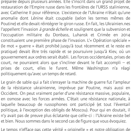
préparée depuis plusieurs années. Elle s’inscrit dans un grand projet de
restauration de l’Empire russe dans les frontières de l’URSS stalinienne,
avec Catherine II pour référence. L’existence de l’Ukraine n’était qu’une
anomalie dont Lénine était coupable (selon les termes mêmes de
Poutine) et elle devait réintégrer le giron russe. En fait, les Ukrainien.nes
l’appellent l’invasion
à grande échelle
et soulignent que la subversion et
l’occupation militaire du Donbass, Luhansk et Crimée en 2014
constituaient une première phase de l’invasion. L’« Opération spéciale »
(le mot « guerre » était prohibé jusqu’à tout récemment et le reste en
pratique) devait être très rapide et se poursuivre jusqu’à Kiev, où un
gouvernement aux ordres serait établi. Les forces occidentales, prises de
court, ne pourraient alors que s’incliner devant le fait accompli – et
prises de court, elles le furent. Même Washington n’a réagi
politiquement qu’avec un temps de retard.
Le grain de sable qui a fait s’enrayer la machine de guerre fut l’ampleur
de la résistance ukrainienne, imprévue par Poutine, mais aussi en
Occident. On peut vraiment parler d’une résistance massive, populaire,
en osmose avec les forces armées. C’était une résistance nationale, à
laquelle beaucoup de russophones ont participé (et tout l’éventail
politique, à l’exception des obligés de Moscou). Pour qui en doutait, il
n’y avait pas de preuve plus éclatante que celle-ci : l’Ukraine existe bel
et bien. Nous sommes dans le second cas de figure que vous évoquiez.
Le temps n’efface pas cette vérité « originelle » et notre obligation de