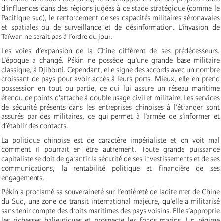
d’influences dans des régions jugées à ce stade stratégique (comme le
Pacifique sud), le renforcement de ses capacités militaires aéronavales
et spatiales ou de surveillance et de désinformation. L’invasion de
Taïwan ne serait pas à l’ordre du jour.
Les voies d’expansion de la Chine diffèrent de ses prédécesseurs.
L’époque a changé. Pékin ne possède qu’une grande base militaire
classique, à Djibouti. Cependant, elle signe des accords avec un nombre
croissant de pays pour avoir accès à leurs ports. Mieux, elle en prend
possession en tout ou partie, ce qui lui assure un réseau maritime
étendu de points d’attache à double usage civil et militaire. Les services
de sécurité présents dans les entreprises chinoises à l’étranger sont
assurés par des militaires, ce qui permet à l’armée de s’informer et
d’établir des contacts.
La politique chinoise est de caractère impérialiste et on voit mal
comment il pourrait en être autrement. Toute grande puissance
capitaliste se doit de garantir la sécurité de ses investissements et de ses
communications, la rentabilité politique et financière de ses
engagements.
Pékin a proclamé sa souveraineté sur l’entièreté de ladite mer de Chine
du Sud, une zone de transit international majeure, qu’elle a militarisé
sans tenir compte des droits maritimes des pays voisins. Elle s’approprie
les richesses halieutiques et prospecte les fonds marins. Un régime