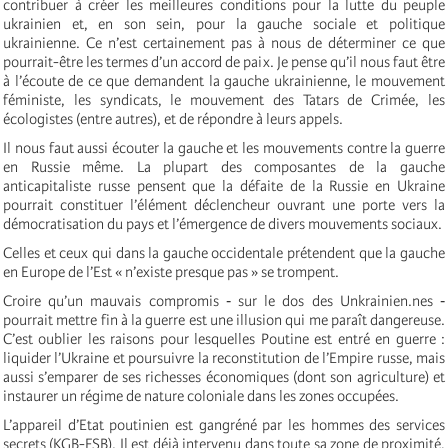
contribuer à créer les meilleures conditions pour la lutte du peuple
ukrainien et, en son sein, pour la gauche sociale et politique
ukrainienne. Ce n’est certainement pas à nous de déterminer ce que
pourrait-être les termes d’un accord de paix. Je pense qu’il nous faut être
à l’écoute de ce que demandent la gauche ukrainienne, le mouvement
féministe, les syndicats, le mouvement des Tatars de Crimée, les
écologistes (entre autres), et de répondre à leurs appels.
Il nous faut aussi écouter la gauche et les mouvements contre la guerre
en Russie même. La plupart des composantes de la gauche
anticapitaliste russe pensent que la défaite de la Russie en Ukraine
pourrait constituer l’élément déclencheur ouvrant une porte vers la
démocratisation du pays et l’émergence de divers mouvements sociaux.
Celles et ceux qui dans la gauche occidentale prétendent que la gauche
en Europe de l’Est « n’existe presque pas » se trompent.
Croire qu’un mauvais compromis ‑ sur le dos des Unkrainien.nes ­‑
pourrait mettre fin à la guerre est une illusion qui me paraît dangereuse.
C’est oublier les raisons pour lesquelles Poutine est entré en guerre :
liquider l’Ukraine et poursuivre la reconstitution de l’Empire russe, mais
aussi s’emparer de ses richesses économiques (dont son agriculture) et
instaurer un régime de nature coloniale dans les zones occupées.
L’appareil d’Etat poutinien est gangréné par les hommes des services
secrets (KGB-FSB). Il est déjà intervenu dans toute sa zone de proximité,