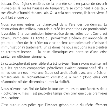
bateau. Des régions entières de la planète sont en passe de devenir
invivables, là où les hausses de température se combinent à des taux
très élevés d’humidité dans l’air. Qu’à cela ne tiennent, ils iront vivre là
où il fait encore bon.
Nous sommes entrés de plain-pied dans l’ère des pandémies. La
destruction des milieux naturels a créé les conditions de promiscuités
favorables à la transmission inter-espèce de maladies dont Covid est
devenu l’emblème. La fonte du permafrost sibérien est annoncée et
pourrait libérer des bactéries ou virus anciens contre lesquels n’existe ni
immunisation ni traitement. En ce domaine nous risquons aussi d’entrer
en territoire inconnu : la crise climatique est porteuse d’une crise
sanitaire multidimensionnelle.
La catastrophe était prévisible et a été prévue. Nous savons maintenant
que les grandes compagnies pétrolières avaient commandité dès le
milieu des années 1950 une étude qui avait décrit avec une précision
remarquable le réchauffement climatique à venir (dont elles ont
néanmoins nié des décennies durant la réalité).
Nous n’avons pas fini de faire le tour des milles et une facettes de la
« polycrise », mais il est peut-être temps d’en tirer quelques premières
implications.
C’est autour des pôles que l’impact géopolitique du réchauffement