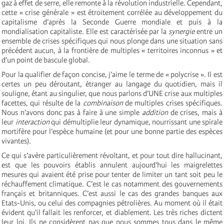
gaz à effet de serre, elle remonte à la révolution industrielle. Cependant,
cette « crise générale » est étroitement corrélée au développement du
capitalisme d’après la Seconde Guerre mondiale et puis à la
mondialisation capitaliste. Elle est caractérisée par la
synergie
entre un
ensemble de crises spécifiques qui nous plonge dans une situation sans
précédent aucun, à la frontière de multiples « territoires inconnus » et
d’un point de bascule global.
Pour la qualifier de façon concise, j’aime le terme de « polycrise ». Il est
certes un peu déroutant, étranger au langage du quotidien, mais il
souligne, étant au singulier, que nous parlons d’UNE crise aux multiples
facettes, qui résulte de la
combinaison
de multiples crises spécifiques.
Nous n’avons donc pas à faire à une simple
addition
de crises, mais à
leur
interaction
qui démultiplie leur dynamique, nourrissant une spirale
mortifère pour l’espèce humaine (et pour une bonne partie des espèces
vivantes).
Ce qui s’avère particulièrement révoltant, et pour tout dire hallucinant,
est que les pouvoirs établis annulent aujourd’hui les maigrelettes
mesures qui avaient été prise pour tenter de limiter un tant soit peu le
réchauffement climatique. C’est le cas notamment des gouvernements
français et britanniques. C’est aussi le cas des grandes banques aux
Etats-Unis, ou celui des compagnies pétrolières. Au moment où il était
évident qu’il fallait les renforcer, et diablement. Les très riches dictent
leur loi. Ils ne considèrent pas que nous sommes tous dans le même