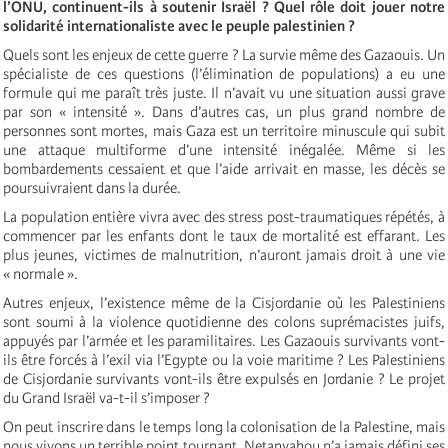
l’ONU, continuent-ils à soutenir Israël ? Quel rôle doit jouer notre
solidarité internationaliste avec le peuple palestinien ?
Quels sont les enjeux de cette guerre ? La survie même des Gazaouis. Un
spécialiste de ces questions (l’élimination de populations) a eu une
formule qui me paraît très juste. Il n’avait vu une situation aussi grave
par son « intensité ». Dans d’autres cas, un plus grand nombre de
personnes sont mortes, mais Gaza est un territoire minuscule qui subit
une attaque multiforme d’une intensité inégalée. Même si les
bombardements cessaient et que l’aide arrivait en masse, les décès se
poursuivraient dans la durée.
La population entière vivra avec des stress post-traumatiques répétés, à
commencer par les enfants dont le taux de mortalité est effarant. Les
plus jeunes, victimes de malnutrition, n’auront jamais droit à une vie
« normale ».
Autres enjeux, l’existence même de la Cisjordanie où les Palestiniens
sont soumi à la violence quotidienne des colons suprémacistes juifs,
appuyés par l’armée et les paramilitaires. Les Gazaouis survivants vont-
ils être forcés à l’exil via l’Egypte ou la voie maritime ? Les Palestiniens
de Cisjordanie survivants vont-ils être expulsés en Jordanie ? Le projet
du Grand Israël va-t-il s’imposer ?
On peut inscrire dans le temps long la colonisation de la Palestine, mais
nous vivons un terrible point tournant. Netanyahou n’a jamais défini ses