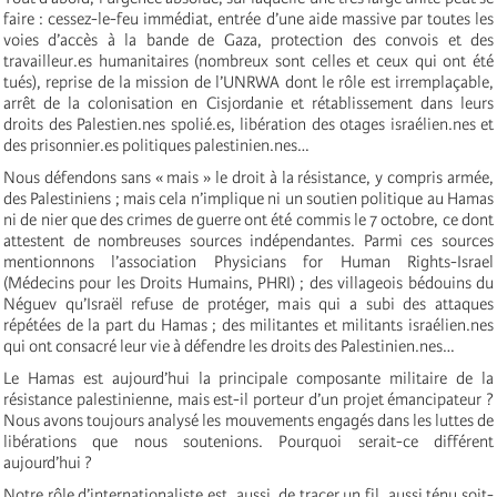
faire : cessez-le-feu immédiat, entrée d’une aide massive par toutes les
voies d’accès à la bande de Gaza, protection des convois et des
travailleur.es humanitaires (nombreux sont celles et ceux qui ont été
tués), reprise de la mission de l’UNRWA dont le rôle est irremplaçable,
arrêt de la colonisation en Cisjordanie et rétablissement dans leurs
droits des Palestien.nes spolié.es, libération des otages israélien.nes et
des prisonnier.es politiques palestinien.nes…
Nous défendons sans « mais » le droit à la résistance, y compris armée,
des Palestiniens ; mais cela n’implique ni un soutien politique au Hamas
ni de nier que des crimes de guerre ont été commis le 7 octobre, ce dont
attestent de nombreuses sources indépendantes. Parmi ces sources
mentionnons l’association Physicians for Human Rights-Israel
(Médecins pour les Droits Humains, PHRI) ; des villageois bédouins du
Néguev qu’Israël refuse de protéger, mais qui a subi des attaques
répétées de la part du Hamas ; des militantes et militants israélien.nes
qui ont consacré leur vie à défendre les droits des Palestinien.nes…
Le Hamas est aujourd’hui la principale composante militaire de la
résistance palestinienne, mais est-il porteur d’un projet émancipateur ?
Nous avons toujours analysé les mouvements engagés dans les luttes de
libérations que nous soutenions. Pourquoi serait-ce différent
aujourd’hui ?
Notre rôle d’internationaliste est, aussi, de tracer un fil, aussi ténu soit-