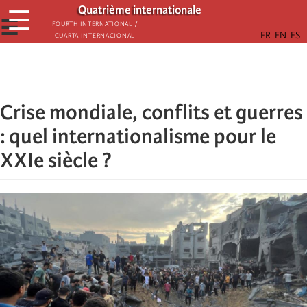
Skip
Quatrième internationale
☰
to
☰
Fourth International /
Cuarta Internacional
main
content
Crise mondiale, conflits et guerres
: quel internationalisme pour le
XXIe siècle ?