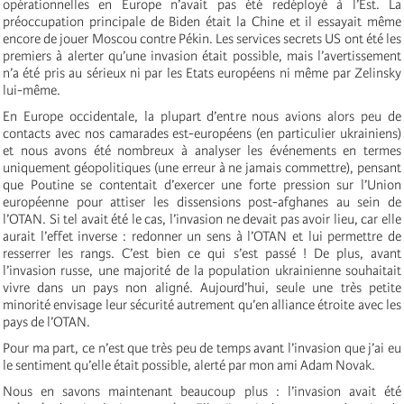
opérationnelles en Europe n’avait pas été redéployé à l’Est. La
préoccupation principale de Biden était la Chine et il essayait même
encore de jouer Moscou contre Pékin. Les services secrets US ont été les
premiers à alerter qu’une invasion était possible, mais l’avertissement
n’a été pris au sérieux ni par les Etats européens ni même par Zelinsky
lui-même.
En Europe occidentale, la plupart d’entre nous avions alors peu de
contacts avec nos camarades est-européens (en particulier ukrainiens)
et nous avons été nombreux à analyser les événements en termes
uniquement géopolitiques (une erreur à ne jamais commettre), pensant
que Poutine se contentait d’exercer une forte pression sur l’Union
européenne pour attiser les dissensions post-afghanes au sein de
l’OTAN. Si tel avait été le cas, l’invasion ne devait pas avoir lieu, car elle
aurait l’effet inverse : redonner un sens à l’OTAN et lui permettre de
resserrer les rangs. C’est bien ce qui s’est passé ! De plus, avant
l’invasion russe, une majorité de la population ukrainienne souhaitait
vivre dans un pays non aligné. Aujourd’hui, seule une très petite
minorité envisage leur sécurité autrement qu’en alliance étroite avec les
pays de l’OTAN.
Pour ma part, ce n’est que très peu de temps avant l’invasion que j’ai eu
le sentiment qu’elle était possible, alerté par mon ami Adam Novak.
Nous en savons maintenant beaucoup plus : l’invasion avait été