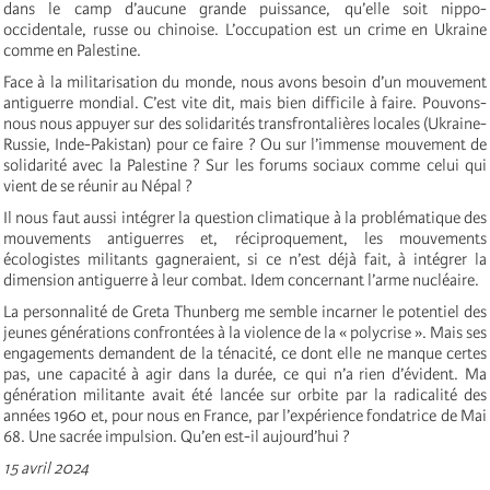
dans le camp d’aucune grande puissance, qu’elle soit nippo-
occidentale, russe ou chinoise. L’occupation est un crime en Ukraine
comme en Palestine.
Face à la militarisation du monde, nous avons besoin d’un mouvement
antiguerre mondial. C’est vite dit, mais bien difficile à faire. Pouvons-
nous nous appuyer sur des solidarités transfrontalières locales (Ukraine-
Russie, Inde-Pakistan) pour ce faire ? Ou sur l’immense mouvement de
solidarité avec la Palestine ? Sur les forums sociaux comme celui qui
vient de se réunir au Népal ?
Il nous faut aussi intégrer la question climatique à la problématique des
mouvements antiguerres et, réciproquement, les mouvements
écologistes militants gagneraient, si ce n’est déjà fait, à intégrer la
dimension antiguerre à leur combat. Idem concernant l’arme nucléaire.
La personnalité de Greta Thunberg me semble incarner le potentiel des
jeunes générations confrontées à la violence de la « polycrise ». Mais ses
engagements demandent de la ténacité, ce dont elle ne manque certes
pas, une capacité à agir dans la durée, ce qui n’a rien d’évident. Ma
génération militante avait été lancée sur orbite par la radicalité des
années 1960 et, pour nous en France, par l’expérience fondatrice de Mai
68. Une sacrée impulsion. Qu’en est-il aujourd’hui ?
15 avril 2024