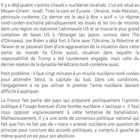
Il y a déjà quatre « points chauds » nucléaires localisés. L’un est situé au
Moyen-Orient : Israël. Trois le sont en Eurasie : Ukraine, Inde-Pakistan,
péninsule coréenne. Ce dernier est le seul à être « actif ». Le régime
nord-coréen enchaîne périodiquement les essais et les tirs de missiles
dans une région où stationne l’aéronavale US et se trouve le plus grand
complexe de bases US à l’étranger (au Japon, surtout dans l’île
d’Okinawa). Joe Biden a déjà fort à faire avec l’Ukraine, la Palestine et
Taïwan et se passerait bien d’une aggravation de la situation dans cette
partie du monde (la Chine aussi), situation dans laquelle la
responsabilité de Trump a été lourdement engagée, mais celle du
dernier rejeton de la dynastie héréditaire nord-coréenne aussi.
Petit problème : il faut vingt minutes à un missile nucléaire nord-coréen
pour atteindre Séoul, la capitale du Sud. Dans ces conditions,
l’engagement à ne pas utiliser le premier l’arme nucléaire devient
difficile à appliquer.
La France fait partie des pays qui préparent politiquement l’opinion
publique à l’usage éventuel d’une bombe nucléaire « tactique ». Il faut
nous opposer vigoureusement à cette tentative de banalisation.
Malheureusement, il y a une sorte de consensus politique national qui
fait que l’on ne fait pas de « notre » arsenal nucléaire une question de
principe pour conclure des accords politiques, y compris à gauche et
même quand on est pour son abolition.