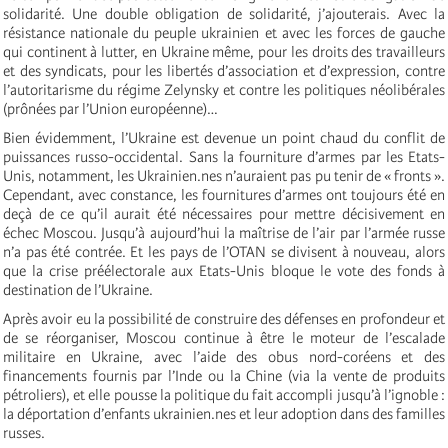
solidarité. Une double obligation de solidarité, j’ajouterais. Avec la
résistance nationale du peuple ukrainien et avec les forces de gauche
qui continent à lutter, en Ukraine même, pour les droits des travailleurs
et des syndicats, pour les libertés d’association et d’expression, contre
l’autoritarisme du régime Zelynsky et contre les politiques néolibérales
(prônées par l’Union européenne)…
Bien évidemment, l’Ukraine est devenue un point chaud du conflit de
puissances russo-occidental. Sans la fourniture d’armes par les Etats-
Unis, notamment, les Ukrainien.nes n’auraient pas pu tenir de « fronts ».
Cependant, avec constance, les fournitures d’armes ont toujours été en
deçà de ce qu’il aurait été nécessaires pour mettre décisivement en
échec Moscou. Jusqu’à aujourd’hui la maîtrise de l’air par l’armée russe
n’a pas été contrée. Et les pays de l’OTAN se divisent à nouveau, alors
que la crise préélectorale aux Etats-Unis bloque le vote des fonds à
destination de l’Ukraine.
Après avoir eu la possibilité de construire des défenses en profondeur et
de se réorganiser, Moscou continue à être le moteur de l’escalade
militaire en Ukraine, avec l’aide des obus nord-coréens et des
financements fournis par l’Inde ou la Chine (via la vente de produits
pétroliers), et elle pousse la politique du fait accompli jusqu’à l’ignoble :
la déportation d’enfants ukrainien.nes et leur adoption dans des familles
russes.