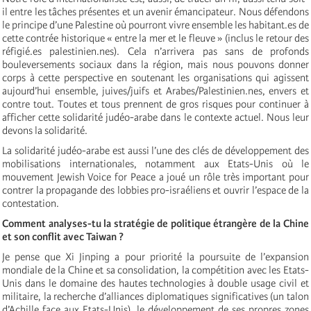
il entre les tâches présentes et un avenir émancipateur. Nous défendons
le principe d’une Palestine où pourront vivre ensemble les habitant.es de
cette contrée historique « entre la mer et le fleuve » (inclus le retour des
réfigié.es palestinien.nes). Cela n’arrivera pas sans de profonds
bouleversements sociaux dans la région, mais nous pouvons donner
corps à cette perspective en soutenant les organisations qui agissent
aujourd’hui ensemble, juives/juifs et Arabes/Palestinien.nes, envers et
contre tout. Toutes et tous prennent de gros risques pour continuer à
afficher cette solidarité judéo-arabe dans le contexte actuel. Nous leur
devons la solidarité.
La solidarité judéo-arabe est aussi l’une des clés de développement des
mobilisations internationales, notamment aux Etats-Unis où le
mouvement Jewish Voice for Peace a joué un rôle très important pour
contrer la propagande des lobbies pro-israéliens et ouvrir l’espace de la
contestation.
Comment analyses-tu la stratégie de politique étrangère de la Chine
et son conflit avec Taiwan ?
Je pense que Xi Jinping a pour priorité la poursuite de l’expansion
mondiale de la Chine et sa consolidation, la compétition avec les Etats-
Unis dans le domaine des hautes technologies à double usage civil et
militaire, la recherche d’alliances diplomatiques significatives (un talon
d’Achille face aux Etats-Unis), le développement de ses propres zones