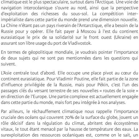
climatique est le plus spectaculaire, surtout dans l’Arctique. Une voie de
navigation interocéanique s’ouvre au nord, ainsi que la perspective
d’exploitation des richesses du sous-sol. La compétition inter-
impérialiste dans cette partie du monde prend une dimension nouvelle.
La Chine n’étant pas un pays riverain de l’Antarctique, elle a besoin de la
Russie pour y opérer. Elle fait payer à Moscou à l’est du continent
eurasiatique le prix de sa solidarité sur le front ouest (Ukraine) en
assurant son libre usage du port de Vladivostok.
En termes de géopolitique mondiale, je voudrais pointer l’importance
de deux sujets qui ne sont pas mentionnées dans les questions qui
suivent.
L’Asie centrale tout d’abord. Elle occupe une place pivot au cœur du
continent eurasiatique. Pour Vladimir Poutine, elle fait partie de la zone
d’influence privilégiée de la Russie, mais pour Pékin, c’est l’un des
passages clés du versant terrestre de ses nouvelles « routes de la soie »
en direction de l’Europe. Une partie complexe est actuellement engagée
dans cette partie du monde, mais fort peu intégrée à nos analyses.
Par ailleurs, le réchauffement climatique nous rappelle l’importance
cruciale des océans qui couvrent 70% de la surface du globe, jouent un
rôle décisif dans la régulation du climat, abritent des écosystèmes
vitaux, le tout étant menacé par la hausse de température des eaux. La
surexploitation des ressources océaniques est, comme on le sait, un