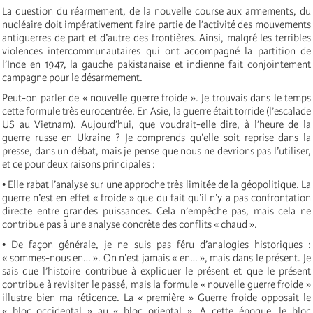
La question du réarmement, de la nouvelle course aux armements, du
nucléaire doit impérativement faire partie de l’activité des mouvements
antiguerres de part et d’autre des frontières. Ainsi, malgré les terribles
violences intercommunautaires qui ont accompagné la partition de
l’Inde en 1947, la gauche pakistanaise et indienne fait conjointement
campagne pour le désarmement.
Peut-on parler de « nouvelle guerre froide ». Je trouvais dans le temps
cette formule très eurocentrée. En Asie, la guerre était torride (l’escalade
US au Vietnam). Aujourd’hui, que voudrait-elle dire, à l’heure de la
guerre russe en Ukraine ? Je comprends qu’elle soit reprise dans la
presse, dans un débat, mais je pense que nous ne devrions pas l’utiliser,
et ce pour deux raisons principales :
• Elle rabat l’analyse sur une approche très limitée de la géopolitique. La
guerre n’est en effet « froide » que du fait qu’il n’y a pas confrontation
directe entre grandes puissances. Cela n’empêche pas, mais cela ne
contribue pas à une analyse concrète des conflits « chaud ».
• De façon générale, je ne suis pas féru d’analogies historiques :
« sommes-nous en… ». On n’est jamais « en… », mais dans le présent. Je
sais que l’histoire contribue à expliquer le présent et que le présent
contribue à revisiter le passé, mais la formule « nouvelle guerre froide »
illustre bien ma réticence. La « première » Guerre froide opposait le
« bloc occidental » au « bloc oriental ». A cette époque, le bloc