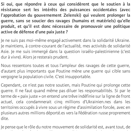
Si oui, que répondre à ceux qui considèrent que le soutien à la
résistance sert les intérêts des puissances occidentales (avec
l’approbation du gouvernement Zelenski) qui veulent prolonger la
guerre, sans se soucier des ravages (humains et matériels) qu’elle
produit, et qu’il est donc nécessaire de promouvoir une politique
active de défense d’une paix juste ?
Je ne suis pas moi-même engagé activement dans la solidarité Ukraine.
Je maintiens, à contre-courant de l’actualité, mes activités de solidarité
Asie. Je me suis immergé dans la question israélo-palestinienne (c’est
dur à vivre). Alors je resterais prudent.
Nous ressentons toutes et tous l’ampleur des ravages de cette guerre,
d’autant plus importants que Poutine mène une guerre qui cible sans
vergogne la population civile. C’est insupportable.
Cependant, ce n’est pas notre soutien, mais Poutine qui prolonge cette
guerre. Il ne faut quand même pas diluer les responsabilités. Si par le
terme de « paix juste » on entend une trêve indéfinie sur la ligne de front
actuel, cela condamnerait cinq millions d’Ukrainien.nes dans les
territoires occupés à vivre sous un régime d’assimilation forcée, avec en
plusieurs autres millions déporté.es vers la Fédération russe proprement
dite.
Je pense que le rôle du notre mouvement de solidarité est, avant tout, de