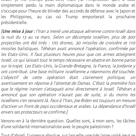
simplement perdu la main diplomatique dans le monde arabe et
s’occupe pour l’heure de blinder des accords de défense avec le Japon et
les Philippines, au cas où Trump emporterait la prochaine
présidentielle.
[
Une mise à jour :
l’Iran a mené une attaque aérienne contre Israël dans
la nuit du 13 au 14 mars. Selon un décompte israélien, plus de 300
projectiles ont été tirés : 170 drones, 30 missiles de croisière et 110
missiles balistiques. Téhéran avait annoncé l’opération, confirmée par
les Etats-Unis. Il faut plusieurs heures pour que ces armes atteignent
Israël, ce qui laissait tout le temps nécessaire en abattre en bonne partie
sur le trajet. Les Etats-Unis, la Grande-Bretagne, la France, la Jordanie y
ont contribué. Une base militaire israélienne a néanmoins été touchée.
L’objectif de cette opération était clairement politique, un
avertissement en réponse à l’attentat de Damas. C’était la première fois
que le régime iranien s’attaquait ainsi directement à Israël. Téhéran a
annoncé que son opération n’aurait pas de suite, si du moins les
Israéliens s’en tenaient là. Face à l’Iran, Joe Biden est toujours en mesure
d’activer un front de pays occidentaux et arabes. La dépendance d’Israël
envers ses protecteurs se confirme.]
Venons-en à la dernière question. Quelles sont, à mon sens, les tâches
d’une solidarité internationaliste avec le peuple palestinien ?
Tout d’abord, l’urgence absolue, sur laquelle une très large unité peut se