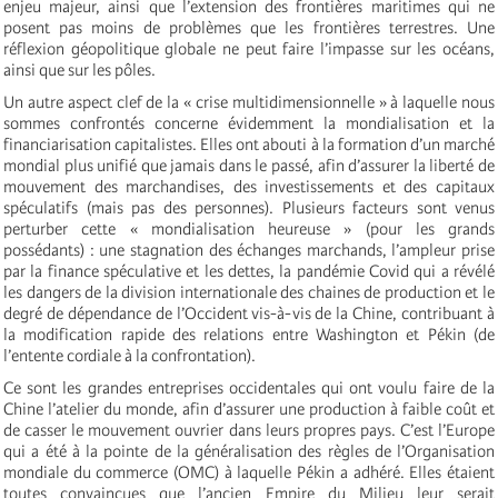
enjeu majeur, ainsi que l’extension des frontières maritimes qui ne
posent pas moins de problèmes que les frontières terrestres. Une
réflexion géopolitique globale ne peut faire l’impasse sur les océans,
ainsi que sur les pôles.
Un autre aspect clef de la « crise multidimensionnelle » à laquelle nous
sommes confrontés concerne évidemment la mondialisation et la
financiarisation capitalistes. Elles ont abouti à la formation d’un marché
mondial plus unifié que jamais dans le passé, afin d’assurer la liberté de
mouvement des marchandises, des investissements et des capitaux
spéculatifs (mais pas des personnes). Plusieurs facteurs sont venus
perturber cette « mondialisation heureuse » (pour les grands
possédants) : une stagnation des échanges marchands, l’ampleur prise
par la finance spéculative et les dettes, la pandémie Covid qui a révélé
les dangers de la division internationale des chaines de production et le
degré de dépendance de l’Occident vis-à-vis de la Chine, contribuant à
la modification rapide des relations entre Washington et Pékin (de
l’entente cordiale à la confrontation).
Ce sont les grandes entreprises occidentales qui ont voulu faire de la
Chine l’atelier du monde, afin d’assurer une production à faible coût et
de casser le mouvement ouvrier dans leurs propres pays. C’est l’Europe
qui a été à la pointe de la généralisation des règles de l’Organisation
mondiale du commerce (OMC) à laquelle Pékin a adhéré. Elles étaient
toutes convaincues que l’ancien Empire du Milieu leur serait