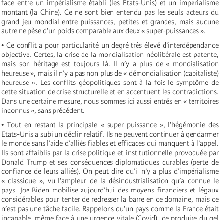
face entre un impérialisme établi (les Etats-Unis) et un impérialisme
montant (la Chine). Ce ne sont bien entendu pas les seuls acteurs du
grand jeu mondial entre puissances, petites et grandes, mais aucune
autre ne pèse d’un poids comparable aux deux « super-puissances ».
• Ce conflit a pour particularité un degré très élevé d’interdépendance
objective. Certes, la crise de la mondialisation néolibérale est patente,
mais son héritage est toujours là. Il n’y a plus de « mondialisation
heureuse », mais il n’y a pas non plus de « démondialisation (capitaliste)
heureuse ». Les conflits géopolitiques sont à la fois le symptôme de
cette situation de crise structurelle et en accentuent les contradictions.
Dans une certaine mesure, nous sommes ici aussi entrés en « territoires
inconnus », sans précédent.
• Tout en restant la principale « super puissance », l’hégémonie des
Etats-Unis a subi un déclin relatif. Ils ne peuvent continuer à gendarmer
le monde sans l’aide d’alliés fiables et efficaces qui manquent à l’appel.
Ils sont affaiblis par la crise politique et institutionnelle provoquée par
Donald Trump et ses conséquences diplomatiques durables (perte de
confiance de leurs alliés). On peut dire qu’il n’y a plus d’impérialisme
« classique », vu l’ampleur de la désindustrialisation qu’a connue le
pays. Joe Biden mobilise aujourd’hui des moyens financiers et légaux
considérables pour tenter de redresser la barre en ce domaine, mais ce
n’est pas une tâche facile. Rappelons qu’un pays comme la France était
incapable, même face à une urgence vitale (Covid), de produire du gel