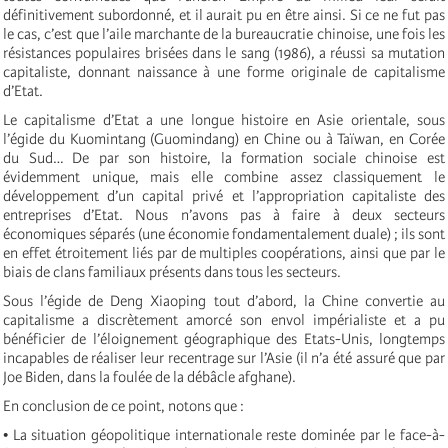
définitivement subordonné, et il aurait pu en être ainsi. Si ce ne fut pas
le cas, c’est que l’aile marchante de la bureaucratie chinoise, une fois les
résistances populaires brisées dans le sang (1986), a réussi sa mutation
capitaliste, donnant naissance à une forme originale de capitalisme
d’Etat.
Le capitalisme d’Etat a une longue histoire en Asie orientale, sous
l’égide du Kuomintang (Guomindang) en Chine ou à Taïwan, en Corée
du Sud… De par son histoire, la formation sociale chinoise est
évidemment unique, mais elle combine assez classiquement le
développement d’un capital privé et l’appropriation capitaliste des
entreprises d’Etat. Nous n’avons pas à faire à deux secteurs
économiques séparés (une économie fondamentalement duale) ; ils sont
en effet étroitement liés par de multiples coopérations, ainsi que par le
biais de clans familiaux présents dans tous les secteurs.
Sous l’égide de Deng Xiaoping tout d’abord, la Chine convertie au
capitalisme a discrètement amorcé son envol impérialiste et a pu
bénéficier de l’éloignement géographique des Etats-Unis, longtemps
incapables de réaliser leur recentrage sur l’Asie (il n’a été assuré que par
Joe Biden, dans la foulée de la débâcle afghane).
En conclusion de ce point, notons que :
• La situation géopolitique internationale reste dominée par le face-à-