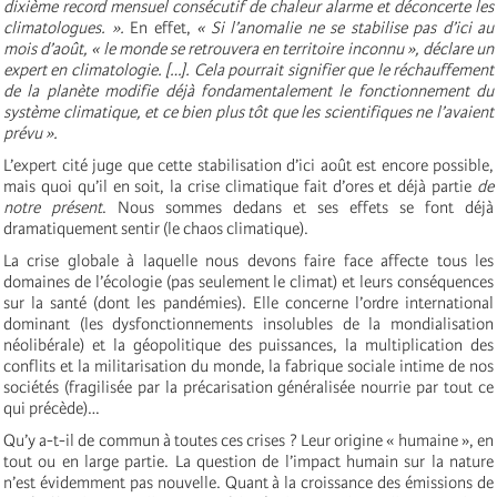
dixième record mensuel consécutif de chaleur alarme et déconcerte les
climatologues. ».
En effet,
« Si l’anomalie ne se stabilise pas d’ici au
mois d’août, « le monde se retrouvera en territoire inconnu », déclare un
expert en climatologie. […]. Cela pourrait signifier que le réchauffement
de la planète modifie déjà fondamentalement le fonctionnement du
système climatique, et ce bien plus tôt que les scientifiques ne l’avaient
prévu ».
L’expert cité juge que cette stabilisation d’ici août est encore possible,
mais quoi qu’il en soit, la crise climatique fait d’ores et déjà partie
de
notre
présent
. Nous sommes dedans et ses effets se font déjà
dramatiquement sentir (le chaos climatique).
La crise globale à laquelle nous devons faire face affecte tous les
domaines de l’écologie (pas seulement le climat) et leurs conséquences
sur la santé (dont les pandémies). Elle concerne l’ordre international
dominant (les dysfonctionnements insolubles de la mondialisation
néolibérale) et la géopolitique des puissances, la multiplication des
conflits et la militarisation du monde, la fabrique sociale intime de nos
sociétés (fragilisée par la précarisation généralisée nourrie par tout ce
qui précède)…
Qu’y a-t-il de commun à toutes ces crises ? Leur origine « humaine », en
tout ou en large partie. La question de l’impact humain sur la nature
n’est évidemment pas nouvelle. Quant à la croissance des émissions de