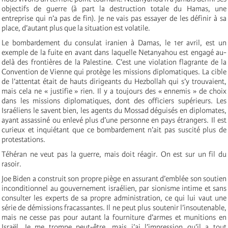
objectifs de guerre (à part la destruction totale du Hamas, une
entreprise qui n’a pas de fin). Je ne vais pas essayer de les définir à sa
place, d’autant plus que la situation est volatile.
Le bombardement du consulat iranien à Damas, le 1er avril, est un
exemple de la fuite en avant dans laquelle Netanyahou est engagé au-
delà des frontières de la Palestine. C’est une violation flagrante de la
Convention de Vienne qui protège les missions diplomatiques. La cible
de l’attentat était de hauts dirigeants du Hezbollah qui s’y trouvaient,
mais cela ne « justifie » rien. Il y a toujours des « ennemis » de choix
dans les missions diplomatiques, dont des officiers supérieurs. Les
Israéliens le savent bien, les agents du Mossad déguisés en diplomates,
ayant assassiné ou enlevé plus d’une personne en pays étrangers. Il est
curieux et inquiétant que ce bombardement n’ait pas suscité plus de
protestations.
Téhéran ne veut pas la guerre, mais doit réagir. On est sur un fil du
rasoir.
Joe Biden a construit son propre piège en assurant d’emblée son soutien
inconditionnel au gouvernement israélien, par sionisme intime et sans
consulter les experts de sa propre administration, ce qui lui vaut une
série de démissions fracassantes. Il ne peut plus soutenir l’insoutenable,
mais ne cesse pas pour autant la fourniture d’armes et munitions en
Israël. Je me trompe peut-être, mais j’ai l’impression qu’il a tout