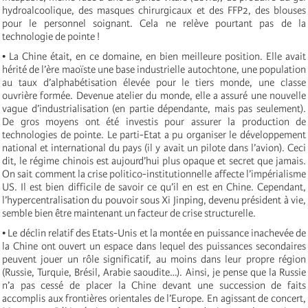
hydroalcoolique, des masques chirurgicaux et des FFP2, des blouses
pour le personnel soignant. Cela ne relève pourtant pas de la
technologie de pointe !
• La Chine était, en ce domaine, en bien meilleure position. Elle avait
hérité de l’ère maoïste une base industrielle autochtone, une population
au taux d’alphabétisation élevée pour le tiers monde, une classe
ouvrière formée. Devenue atelier du monde, elle a assuré une nouvelle
vague d’industrialisation (en partie dépendante, mais pas seulement).
De gros moyens ont été investis pour assurer la production de
technologies de pointe. Le parti-Etat a pu organiser le développement
national et international du pays (il y avait un pilote dans l’avion). Ceci
dit, le régime chinois est aujourd’hui plus opaque et secret que jamais.
On sait comment la crise politico-institutionnelle affecte l’impérialisme
US. Il est bien difficile de savoir ce qu’il en est en Chine. Cependant,
l’hypercentralisation du pouvoir sous Xi Jinping, devenu président à vie,
semble bien être maintenant un facteur de crise structurelle.
• Le déclin relatif des Etats-Unis et la montée en puissance inachevée de
la Chine ont ouvert un espace dans lequel des puissances secondaires
peuvent jouer un rôle significatif, au moins dans leur propre région
(Russie, Turquie, Brésil, Arabie saoudite…). Ainsi, je pense que la Russie
n’a pas cessé de placer la Chine devant une succession de faits
accomplis aux frontières orientales de l’Europe. En agissant de concert,