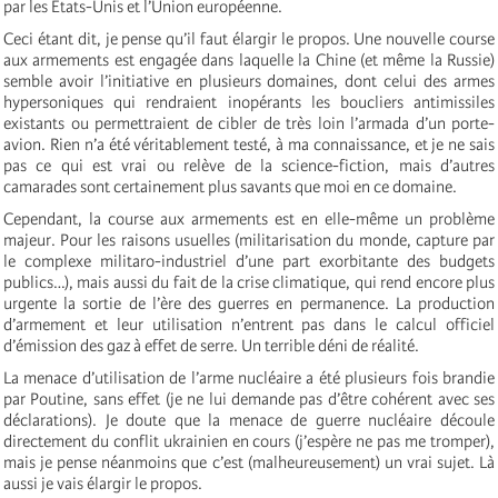
par les Etats-Unis et l’Union européenne.
Ceci étant dit, je pense qu’il faut élargir le propos. Une nouvelle course
aux armements est engagée dans laquelle la Chine (et même la Russie)
semble avoir l’initiative en plusieurs domaines, dont celui des armes
hypersoniques qui rendraient inopérants les boucliers antimissiles
existants ou permettraient de cibler de très loin l’armada d’un porte-
avion. Rien n’a été véritablement testé, à ma connaissance, et je ne sais
pas ce qui est vrai ou relève de la science-fiction, mais d’autres
camarades sont certainement plus savants que moi en ce domaine.
Cependant, la course aux armements est en elle-même un problème
majeur. Pour les raisons usuelles (militarisation du monde, capture par
le complexe militaro-industriel d’une part exorbitante des budgets
publics…), mais aussi du fait de la crise climatique, qui rend encore plus
urgente la sortie de l’ère des guerres en permanence. La production
d’armement et leur utilisation n’entrent pas dans le calcul officiel
d’émission des gaz à effet de serre. Un terrible déni de réalité.
La menace d’utilisation de l’arme nucléaire a été plusieurs fois brandie
par Poutine, sans effet (je ne lui demande pas d’être cohérent avec ses
déclarations). Je doute que la menace de guerre nucléaire découle
directement du conflit ukrainien en cours (j’espère ne pas me tromper),
mais je pense néanmoins que c’est (malheureusement) un vrai sujet. Là
aussi je vais élargir le propos.