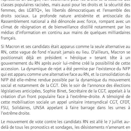
classes populaires racisées, mais aussi pour les droits et la sécurité des
femmes, des LGBTQ+, les libertés démocratiques et l’ensemble des
droits sociaux. La profonde nature antisémite et antisociale du
Rassemblement national a été dénoncée avec force, rompant avec un
climat de résignation et de bienveillance distillé notamment par les
médias d’information en continu aux mains de quelques milliardaires
français.
Si Macron et ses candidats était apparus comme la seule alternative au
RN, cette vague de fond n’aurait jamais eu lieu. D’ailleurs, Macron se
positionnait déjà en président « héroïque » tenant tête à un
gouvernement du RN après avoir lui-même créé la possibilité de cette
accession. La dynamique de rejet a été permise par l’existence du NFP
qui est apparu comme une alternative face au RN, et la consolidation du
NFP été elle-même rendue possible par la dynamique du mouvement
social et notamment de la CGT. Dès le soir de l’annonce des élections
législatives anticipées, Sophie Binet, Secrétaire de la CGT, appelait à la
création d’un front populaire face à l’extrême-droite. A témoigné de
cette mobilisation sociale un appel unitaire intersyndical CGT, CFDT,
FSU, Solidaires, UNSA appelant à faire barrage dans les urnes à
l’extrême droite.
Le mouvement de vote contre les candidats RN est allé le 7 juillet au-
delà de tous les pronostics et sondages, les désistements n’amenant en