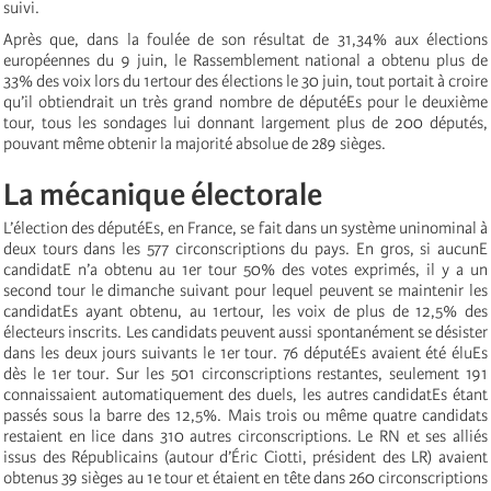
suivi.
Après que, dans la foulée de son résultat de 31,34% aux élections
européennes du 9 juin, le Rassemblement national a obtenu plus de
33% des voix lors du 1ertour des élections le 30 juin, tout portait à croire
qu’il obtiendrait un très grand nombre de députéEs pour le deuxième
tour, tous les sondages lui donnant largement plus de 200 députés,
pouvant même obtenir la majorité absolue de 289 sièges.
La mécanique électorale
L’élection des députéEs, en France, se fait dans un système uninominal à
deux tours dans les 577 circonscriptions du pays. En gros, si aucunE
candidatE n’a obtenu au 1er tour 50% des votes exprimés, il y a un
second tour le dimanche suivant pour lequel peuvent se maintenir les
candidatEs ayant obtenu, au 1ertour, les voix de plus de 12,5% des
électeurs inscrits. Les candidats peuvent aussi spontanément se désister
dans les deux jours suivants le 1er tour. 76 députéEs avaient été éluEs
dès le 1er tour. Sur les 501 circonscriptions restantes, seulement 191
connaissaient automatiquement des duels, les autres candidatEs étant
passés sous la barre des 12,5%. Mais trois ou même quatre candidats
restaient en lice dans 310 autres circonscriptions. Le RN et ses alliés
issus des Républicains (autour d’Éric Ciotti, président des LR) avaient
obtenus 39 sièges au 1e tour et étaient en tête dans 260 circonscriptions