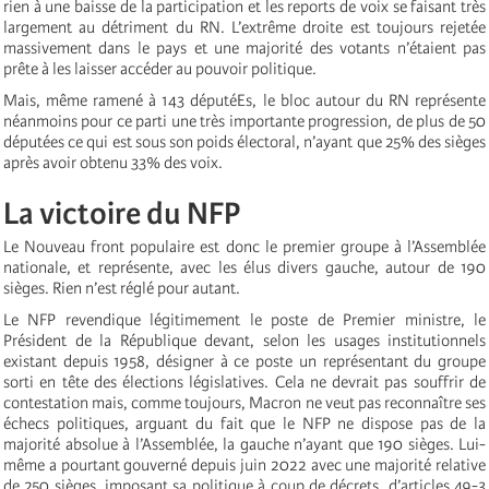
rien à une baisse de la participation et les reports de voix se faisant très
largement au détriment du RN. L’extrême droite est toujours rejetée
massivement dans le pays et une majorité des votants n’étaient pas
prête à les laisser accéder au pouvoir politique.
Mais, même ramené à 143 députéEs, le bloc autour du RN représente
néanmoins pour ce parti une très importante progression, de plus de 50
députées ce qui est sous son poids électoral, n’ayant que 25% des sièges
après avoir obtenu 33% des voix.
La victoire du NFP
Le Nouveau front populaire est donc le premier groupe à l’Assemblée
nationale, et représente, avec les élus divers gauche, autour de 190
sièges. Rien n’est réglé pour autant.
Le NFP revendique légitimement le poste de Premier ministre, le
Président de la République devant, selon les usages institutionnels
existant depuis 1958, désigner à ce poste un représentant du groupe
sorti en tête des élections législatives. Cela ne devrait pas souffrir de
contestation mais, comme toujours, Macron ne veut pas reconnaître ses
échecs politiques, arguant du fait que le NFP ne dispose pas de la
majorité absolue à l’Assemblée, la gauche n’ayant que 190 sièges. Lui-
même a pourtant gouverné depuis juin 2022 avec une majorité relative
de 250 sièges, imposant sa politique à coup de décrets, d’articles 49-3