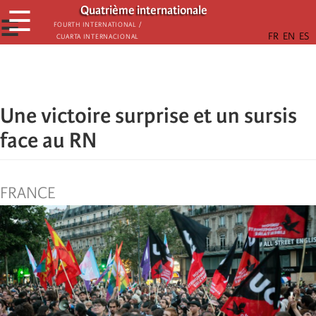
Skip
Quatrième internationale
☰
to
☰
Fourth International /
Cuarta Internacional
main
content
Une victoire surprise et un sursis
face au RN
FRANCE