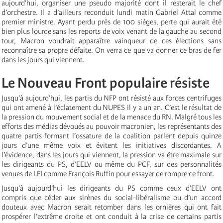
aujourd’hui, organiser une pseudo majorité dont il resterait le chef
d’orchestre. Il a d’ailleurs reconduit lundi matin Gabriel Attal comme
premier ministre. Ayant perdu près de 100 sièges, perte qui aurait été
bien plus lourde sans les reports de voix venant de la gauche au second
tour, Macron voudrait apparaître vainqueur de ces élections sans
reconnaître sa propre défaite. On verra ce que va donner ce bras de fer
dans les jours qui viennent.
Le Nouveau Front populaire résiste
Jusqu’à aujourd’hui, les partis du NFP ont résisté aux forces centrifuges
qui ont amené à l’éclatement du NUPES il y a un an. C’est le résultat de
la pression du mouvement social et de la menace du RN. Malgré tous les
efforts des médias dévoués au pouvoir macronien, les représentants des
quatre partis formant l’ossature de la coalition parlent depuis quinze
jours d’une même voix et évitent les initiatives discordantes. A
l’évidence, dans les jours qui viennent, la pression va être maximale sur
les dirigeants du PS, d’EELV ou même du PCF, sur des personnalités
venues de LFI comme François Ruffin pour essayer de rompre ce front.
Jusqu’à aujourd’hui les dirigeants du PS comme ceux d’EELV ont
compris que céder aux sirènes du social-libéralisme ou d’un accord
douteux avec Macron serait retomber dans les ornières qui ont fait
prospérer l’extrême droite et ont conduit à la crise de certains partis