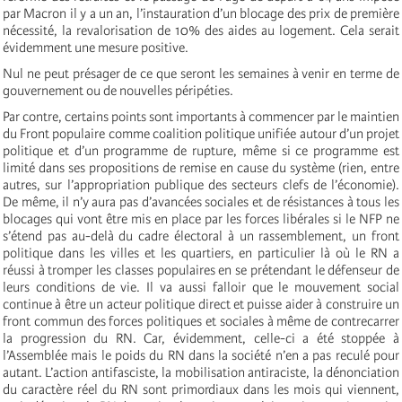
par Macron il y a un an, l’instauration d’un blocage des prix de première
nécessité, la revalorisation de 10% des aides au logement. Cela serait
évidemment une mesure positive.
Nul ne peut présager de ce que seront les semaines à venir en terme de
gouvernement ou de nouvelles péripéties.
Par contre, certains points sont importants à commencer par le maintien
du Front populaire comme coalition politique unifiée autour d’un projet
politique et d’un programme de rupture, même si ce programme est
limité dans ses propositions de remise en cause du système (rien, entre
autres, sur l’appropriation publique des secteurs clefs de l’économie).
De même, il n’y aura pas d’avancées sociales et de résistances à tous les
blocages qui vont être mis en place par les forces libérales si le NFP ne
s’étend pas au-delà du cadre électoral à un rassemblement, un front
politique dans les villes et les quartiers, en particulier là où le RN a
réussi à tromper les classes populaires en se prétendant le défenseur de
leurs conditions de vie. Il va aussi falloir que le mouvement social
continue à être un acteur politique direct et puisse aider à construire un
front commun des forces politiques et sociales à même de contrecarrer
la progression du RN. Car, évidemment, celle-ci a été stoppée à
l’Assemblée mais le poids du RN dans la société n’en a pas reculé pour
autant. L’action antifasciste, la mobilisation antiraciste, la dénonciation
du caractère réel du RN sont primordiaux dans les mois qui viennent,