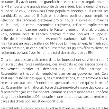
restantes. Il y avait donc une grande chance, en cas de triangulaires, que
le RN emporte une grande majorité de ces sièges. Dès le dimanche soir,
d’une seule voix, le Nouveau Front populaire annonça qu’il retirait ses
candidatEs partout où il était en troisième position, pour empêcher
l’élection des candidats d’extrême droite. Toute la soirée du dimanche
et le lundi, le camp macroniste tergiversa, refusant explicitement
d’appeler à un barrage contre le Rassemblement national, plusieurs
voix, comme celle de l’ancien premier ministre Edouard Philippe ou
celle de la présidente de l’Assemblée nationale Yaël Braun Pivet,
maintenant un rejet parallèle du RN et de LFI. Finalement, le mardi soir,
sous la pression, 81 candidatEs d’Ensemble, sur 95 arrivéEs troisième, se
retireront, portant à 221 le nombre total de retraits face au RN.
On a surtout assisté clairement dans les jours qui ont suivi le 1er tour à
un sursaut des forces militantes, des syndicats et des associations du
mouvement ouvrier et démocratique, pour faire barrage au
Rassemblement national, l’empêcher d’arriver au gouvernement. Cela
s’est manifesté par des appels, des manifestations, et notamment sur les
réseaux sociaux, une dénonciation spectaculaire de ce qu’est la réalité
du Rassemblement national, force d’extrême-droite issue des courants
fascistes français et développant, comme ses correspondants européens
du groupe « Identité et Démocratie », une politique raciste, de remise en
cause des droits sociaux et démocratiques.
Les militants et responsables du RN se lâchant un peu trop vite entre les