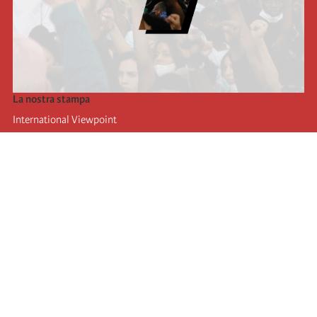
La nostra stampa
International Viewpoint
Punto de vista internacional
Inprecor
Facebook
Twitter
L’Internazionale
Ultimo congresso dell'internazionale
Dichiarazioni del bureau esecutivo
Istituto di formazione (IIRE)
Giovani
Autori