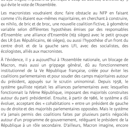
qui évite le vote de l’Assemblée.
Les macronistes voudraient donc faire obstacle au NFP en faisant
comme s’ils étaient eux-mêmes majoritaires, en cherchant à construire,
ex nihilo, de bric et de broc, une nouvelle coalition fictive, à géométrie
variable selon différentes hypothèses émises par des responsables
d’Ensemble: une alliance d’Ensemble (163 sièges) avec le petit groupe
des LR (Les Républicains, 66 sièges), ou aussi l’hypothèse d’un front du
centre droit et de la gauche sans LFI, avec des socialistes, des
écologistes, alliés aux macronistes.
À l’évidence, il y a aujourd’hui à l’Assemblée nationale, un blocage de
Macron, mais aussi un grippage général, dû au fonctionnement
institutionnel de la Ve République française, créée pour éviter les
coalitions parlementaires et pour souder des camps majoritaires autour
du président, appuyés sur le scrutin uninominal. Depuis 1958, le
système gaulliste rejetait les alliances parlementaires avec lesquelles
fonctionnait la IVème République, imposant des majorités construites
autour du parti présidentiel. Ensuite, à partir de 1986, le système a dû
évoluer, acceptant des « cohabitations » entre un président de gauche
ou de droite et des majorités parlementaires opposées. Mais le système
n’a jamais permis des coalitions faites par plusieurs partis négociés
autour d’un programme de gouvernement, reléguant le président de la
République à un rôle secondaire. D’ailleurs, Macron imagine, encore