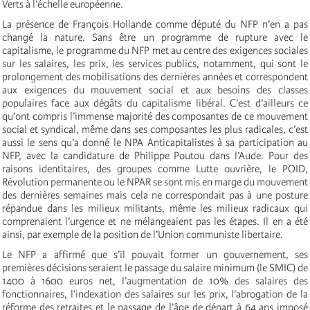
Verts à l’échelle européenne.
La présence de François Hollande comme député du NFP n’en a pas
changé la nature. Sans être un programme de rupture avec le
capitalisme, le programme du NFP met au centre des exigences sociales
sur les salaires, les prix, les services publics, notamment, qui sont le
prolongement des mobilisations des dernières années et correspondent
aux exigences du mouvement social et aux besoins des classes
populaires face aux dégâts du capitalisme libéral. C’est d’ailleurs ce
qu’ont compris l’immense majorité des composantes de ce mouvement
social et syndical, même dans ses composantes les plus radicales, c’est
aussi le sens qu’a donné le NPA Anticapitalistes à sa participation au
NFP, avec la candidature de Philippe Poutou dans l’Aude. Pour des
raisons identitaires, des groupes comme Lutte ouvrière, le POID,
Révolution permanente ou le NPAR se sont mis en marge du mouvement
des dernières semaines mais cela ne correspondait pas à une posture
répandue dans les milieux militants, même les milieux radicaux qui
comprenaient l’urgence et ne mélangeaient pas les étapes. Il en a été
ainsi, par exemple de la position de l’Union communiste libertaire.
Le NFP a affirmé que s’il pouvait former un gouvernement, ses
premières décisions seraient le passage du salaire minimum (le SMIC) de
1400 à 1600 euros net, l’augmentation de 10% des salaires des
fonctionnaires, l’indexation des salaires sur les prix, l’abrogation de la
réforme des retraites et le passage de l’âge de départ à 64 ans imposé