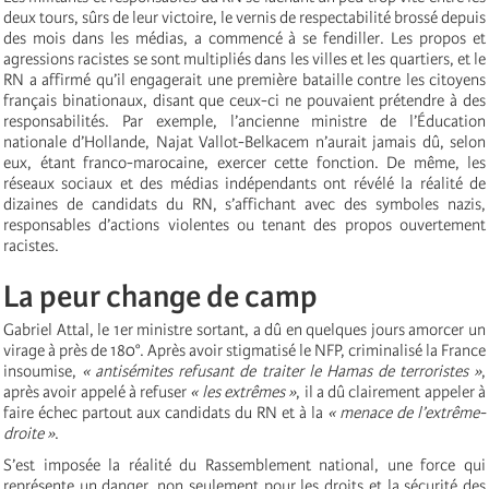
deux tours, sûrs de leur victoire, le vernis de respectabilité brossé depuis
des mois dans les médias, a commencé à se fendiller. Les propos et
agressions racistes se sont multipliés dans les villes et les quartiers, et le
RN a affirmé qu’il engagerait une première bataille contre les citoyens
français binationaux, disant que ceux-ci ne pouvaient prétendre à des
responsabilités. Par exemple, l’ancienne ministre de l’Éducation
nationale d’Hollande, Najat Vallot-Belkacem n’aurait jamais dû, selon
eux, étant franco-marocaine, exercer cette fonction. De même, les
réseaux sociaux et des médias indépendants ont révélé la réalité de
dizaines de candidats du RN, s’affichant avec des symboles nazis,
responsables d’actions violentes ou tenant des propos ouvertement
racistes.
La peur change de camp
Gabriel Attal, le 1er ministre sortant, a dû en quelques jours amorcer un
virage à près de 180°. Après avoir stigmatisé le NFP, criminalisé la France
insoumise,
« antisémites refusant de traiter le Hamas de terroristes »
,
après avoir appelé à refuser
« les extrêmes »
, il a dû clairement appeler à
faire échec partout aux candidats du RN et à la
« menace de l’extrême-
droite »
.
S’est imposée la réalité du Rassemblement national, une force qui
représente un danger, non seulement pour les droits et la sécurité des