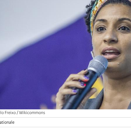
lo Freixo / Wikicommons
ationale