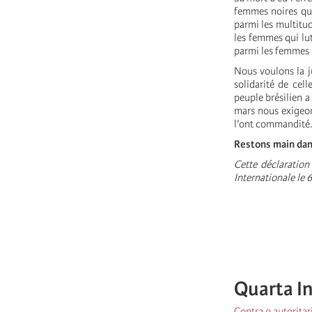
femmes noires qui 
parmi les multitud
les femmes qui lut
parmi les femmes i
Nous voulons la j
solidarité de cell
peuple brésilien a
mars nous exigeon
l’ont commandité
Restons main dans 
Cette déclaration
Internationale le 
Quarta I
Contra o autorita