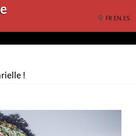
le
ielle !