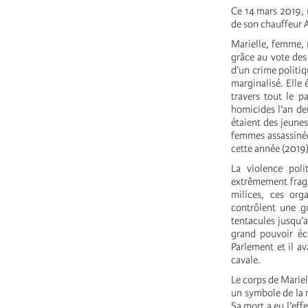
Ce 14 mars 2019, u
de son chauffeur
Marielle, femme, 
grâce au vote des 
d’un crime politiqu
marginalisé. Elle 
travers tout le p
homicides l’an der
étaient des jeune
femmes assassinée
cette année (2019)
La violence pol
extrêmement fragil
milices, ces orga
contrôlent une gr
tentacules jusqu’a
grand pouvoir éc
Parlement et il a
cavale.
Le corps de Mariel
un symbole de la r
Sa mort a eu l’eff