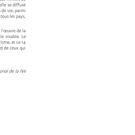
lle se diffuse
 de vie, parmi
 tous les pays,
 l’œuvre de la
ie vivable. Le
risme, et ce 14
et de ceux qui
onal de la IVe