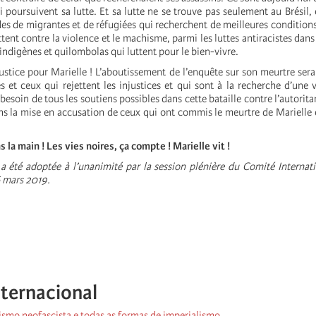
poursuivent sa lutte. Et sa lutte ne se trouve pas seulement au Brésil, e
es de migrantes et de réfugiées qui recherchent de meilleures conditions
tent contre la violence et le machisme, parmi les luttes antiracistes dans
ndigènes et quilombolas qui luttent pour le bien-vivre.
ustice pour Marielle ! L’aboutissement de l’enquête sur son meurtre sera
es et ceux qui rejettent les injustices et qui sont à la recherche d’une v
 besoin de tous les soutiens possibles dans cette bataille contre l’autorita
s la mise en accusation de ceux qui ont commis le meurtre de Marielle 
.
la main ! Les vies noires, ça compte ! Marielle vit !
 a été adoptée à l’unanimité par la session plénière du Comité Internati
6 mars 2019.
nternacional
rismo neofascista e todas as formas de imperialismo