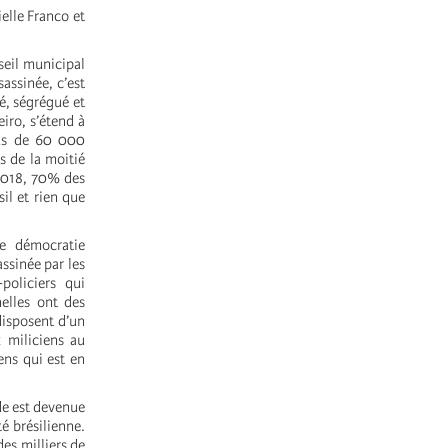
elle Franco et
seil municipal
sassinée, c’est
té, ségrégué et
eiro, s’étend à
plus de 60 000
s de la moitié
 2018, 70% des
il et rien que
ne démocratie
assinée par les
policiers qui
nelles ont des
 disposent d’un
 miliciens au
ens qui est en
de est devenue
té brésilienne.
des milliers de