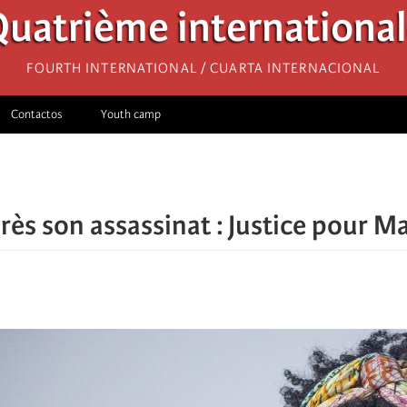
uatrième internationa
Fourth International / Cuarta Internacional
Contactos
Youth camp
ès son assassinat : Justice pour Mar