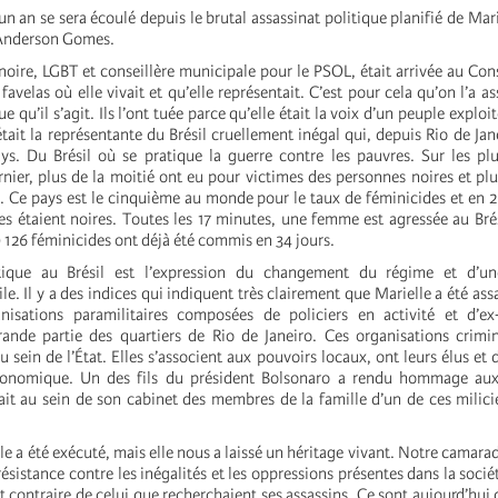
n an se sera écoulé depuis le brutal assassinat politique planifié de Mari
 Anderson Gomes.
noire, LGBT et conseillère municipale pour le PSOL, était arrivée au Con
favelas où elle vivait et qu’elle représentait. C’est pour cela qu’on l’a as
e qu’il s’agit. Ils l’ont tuée parce qu’elle était la voix d’un peuple exploi
était la représentante du Brésil cruellement inégal qui, depuis Rio de Jan
ays. Du Brésil où se pratique la guerre contre les pauvres. Sur les 
nier, plus de la moitié ont eu pour victimes des personnes noires et plu
s. Ce pays est le cinquième au monde pour le taux de féminicides et en
s étaient noires. Toutes les 17 minutes, une femme est agressée au Brés
 126 féminicides ont déjà été commis en 34 jours.
itique au Brésil est l’expression du changement du régime et d’u
e. Il y a des indices qui indiquent très clairement que Marielle a été ass
nisations paramilitaires composées de policiers en activité et d’ex-
ande partie des quartiers de Rio de Janeiro. Ces organisations crimi
u sein de l’État. Elles s’associent aux pouvoirs locaux, ont leurs élus et
onomique. Un des fils du président Bolsonaro a rendu hommage aux
vait au sein de son cabinet des membres de la famille d’un de ces milici
le a été exécuté, mais elle nous a laissé un héritage vivant. Notre camara
ésistance contre les inégalités et les oppressions présentes dans la socié
et contraire de celui que recherchaient ses assassins. Ce sont aujourd’hui 