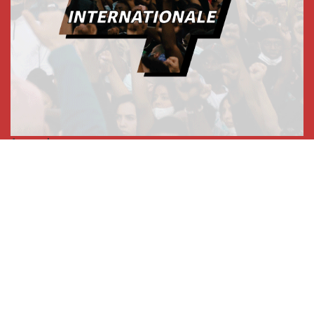
A nossa imprensa
International Viewpoint
Punto de vista internacional
Inprecor
Facebook
Twitter
A Internacional
Último Congresso da Internacional
Declarações do Comité Executivo