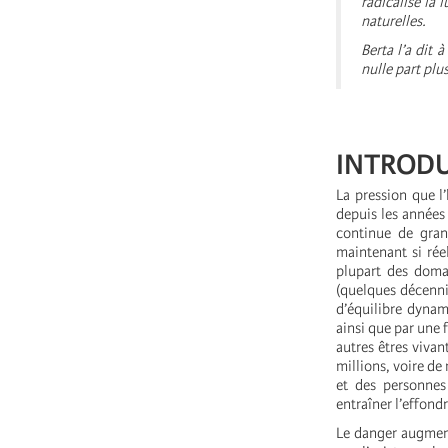
radicalisé la 
naturelles.
Berta l’a dit 
nulle part plus
INTROD
La pression que l
depuis les années
continue de gran
maintenant si rée
plupart des doma
(quelques décenni
d’équilibre dynam
ainsi que par une 
autres êtres vivan
millions, voire de
et des personnes
entraîner l’effond
Le danger augmente