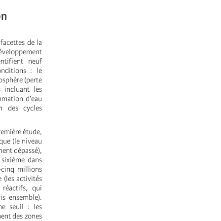
on
facettes de la
 développement
ntifient neuf
nditions : le
iosphère (perte
 incluant les
ommation d’eau
on des cycles
remière étude,
que (le niveau
ment dépassé),
a sixième dans
-cinq millions
 (les activités
réactifs, qui
is ensemble).
e seuil : les
ment des zones