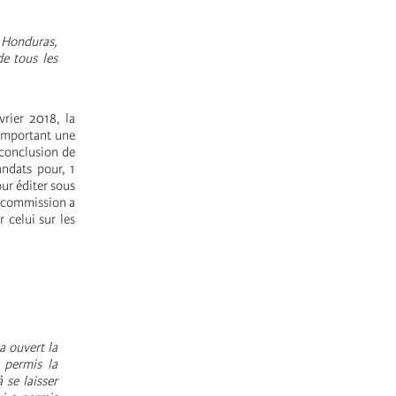
 Honduras,
e tous les
vrier 2018, la
comportant une
a conclusion de
andats pour, 1
ur éditer sous
a commission a
r celui sur les
a ouvert la
 permis la
 se laisser