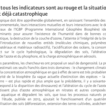
 tous les indicateurs sont au rouge et la situati
t déjà catastrophique
opique doit être appréhendée globalement, en saisissant l’ensemble des 
onnementale, leurs interactions mutuelles et leurs interactions avec le
vaux de l’IGBP (Programme International Géosphère Biosphère) ide
minants pour assurer l’existence de l’humanité dans de bonnes co
que, la destruction de la couche d’ozone, l’atteinte à l’intégrité de la b
 l’introduction de nouvelles entités (molécules chimiques, polymères
atériaux et matériaux radioactifs), l’acidification des océans, la cons
t sur le cycle hydrologique, la dégradation des sols, l’altérati
e l’azote et du phosphore, et la charge atmosphérique en aérosols.
s paramètres, les chercheur·es ont proposé un seuil de dangerosité. La p
estimait ces seuils franchis dans trois domaines : le changement climati
la concentration atmosphérique en gaz à effet de serre est très probable
tégrité de la biosphère (la vague actuelle d’extinction des espèces – l
Terre – est plus rapide et plus ample que la précédente, il y a soixante
espond à la disparition des dinosaures) et l’altération du cycle de l’azote
issent plus d’azote atmosphérique en nitrates et autres composés 
 aquatique et dégradent les sols, que tous les processus naturels pr
e l’étude, publiée en 2015, ajoutait le franchissement d’un quatrièm
isation des sols (déforestation, extension des terres cultivées, assèche