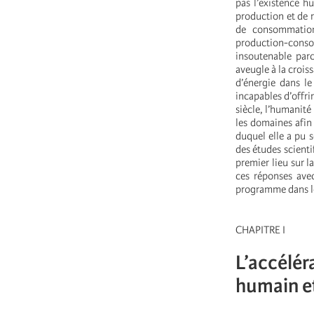
pas l’existence h
production et de 
de consommation,
production-consom
insoutenable par
aveugle à la crois
d’énergie dans le
incapables d’offri
siècle, l’humanité
les domaines afin
duquel elle a pu s
des études scienti
premier lieu sur l
ces réponses avec
programme dans le
CHAPITRE I
L’accélér
humain e