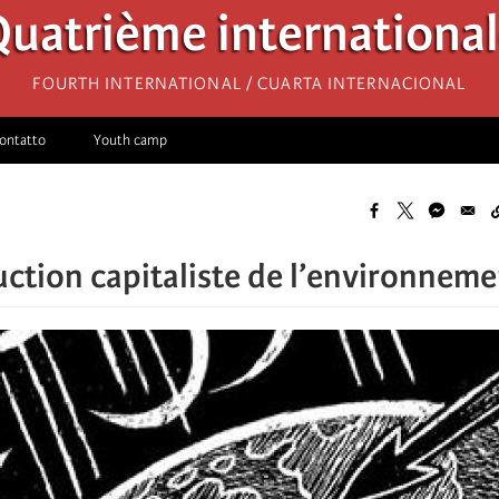
uatrième internationa
Fourth International / Cuarta Internacional
ontatto
Youth camp
uction capitaliste de l’environnemen