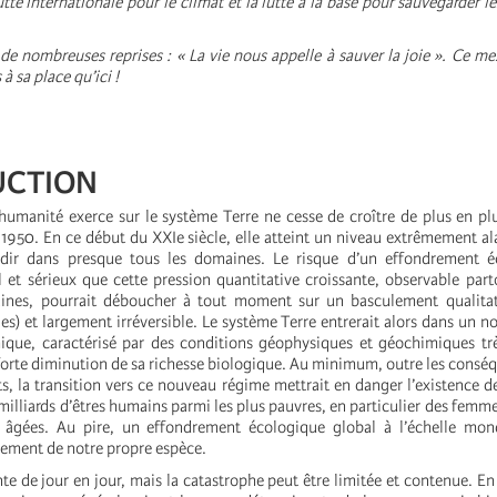
lutte internationale pour le climat et la lutte à la base pour sauvegarder l
à de nombreuses reprises : « La vie nous appelle à sauver la joie ». Ce me
 à sa place qu’ici !
UCTION
’humanité exerce sur le système Terre ne cesse de croître de plus en p
 1950. En ce début du XXIe siècle, elle atteint un niveau extrêmement al
dir dans presque tous les domaines. Le risque d’un effondrement é
l et sérieux que cette pression quantitative croissante, observable part
ines, pourrait déboucher à tout moment sur un basculement qualitati
es) et largement irréversible. Le système Terre entrerait alors dans un 
ique, caractérisé par des conditions géophysiques et géochimiques trè
forte diminution de sa richesse biologique. Au minimum, outre les conséq
ts, la transition vers ce nouveau régime mettrait en danger l’existence d
 milliards d’êtres humains parmi les plus pauvres, en particulier des femm
 âgées. Au pire, un effondrement écologique global à l’échelle mond
rement de notre propre espèce.
 de jour en jour, mais la catastrophe peut être limitée et contenue. En e