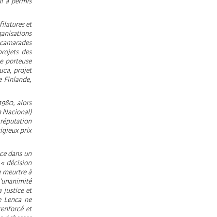
ui a permis
ilatures et
anisations
 camarades
rojets des
e porteuse
uca, projet
 Finlande,
1980, alors
n Nacional)
réputation
igieux prix
ice dans un
 « décision
e meurtre à
’unanimité
 justice et
re Lenca ne
renforcé et