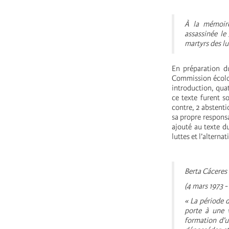
À la mémoire
assassinée le
martyrs des l
En préparation du
Commission écolog
introduction, quat
ce texte furent s
contre, 2 abstenti
sa propre respons
ajouté au texte du
luttes et l’alterna
Berta Cáceres
(4 mars 1973 -
« La période 
porte à une v
formation d’un