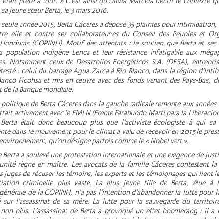
était prête à tout. » C’est ainsi qu’Olivia Marcela décrit le contexte q
e sa jeune sœur Berta, le 3 mars 2016.
 seule année 2015, Berta Cáceres a déposé 35 plaintes pour intimidation, f
tre elle et contre ses collaborateur·es du Conseil des Peuples et Org
Honduras (COPINH). Motif des attentats : le soutien que Berta et ses
a population indigène Lenca et leur résistance infatigable aux mégap
es. Notamment ceux de Desarrollos Energéticos S.A. (DESA), entrepris
testé : celui du barrage Agua Zarca à Rio Blanco, dans la région d’Intib
anco Ficohsa et mis en œuvre avec des fonds venant des Pays-Bas, de
t de la Banque mondiale.
politique de Berta Cáceres dans la gauche radicale remonte aux années 
ttait activement avec le FMLN (Frente Farabundo Marti para la Liberacio
Berta était donc beaucoup plus que l’activiste écologiste à qui sa 
nte dans le mouvement pour le climat a valu de recevoir en 2015 le prest
environnement, qu’on désigne parfois comme le « Nobel vert ».
e Berta a soulevé une protestation internationale et une exigence de just
unité règne en maître. Les avocats de la famille Cáceres contestent la
es juges de récuser les témoins, les experts et les témoignages qui lient l
iation criminelle plus vaste. La plus jeune fille de Berta, élue à l
générale de la COPINH, n’a pas l’intention d’abandonner la lutte pour la
é sur l’assassinat de sa mère. La lutte pour la sauvegarde du territoi
s non plus. L’assassinat de Berta a provoqué un effet boomerang : il a 