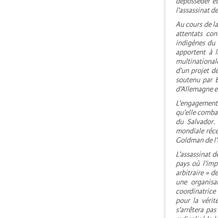
déposséder et 
l’assassinat d
Au cours de la
attentats con
indigènes du 
apportent à l
multinational
d’un projet dé
soutenu par B
d’Allemagne e
L’engagement 
qu’elle comba
du Salvador. 
mondiale réce
Goldman de l’
L’assassinat d
pays où l’imp
arbitraire » d
une organisat
coordinatrice 
pour la vérit
s’arrêtera pa