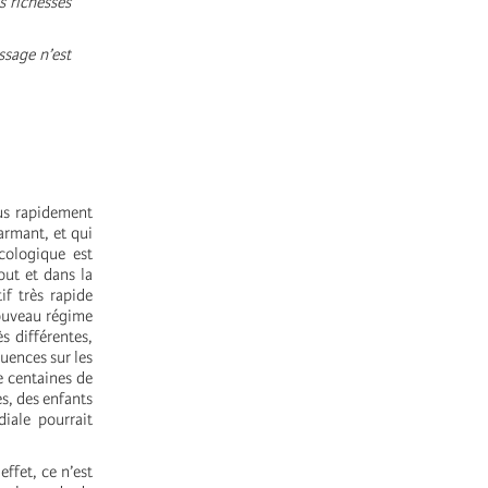
es richesses
ssage n’est
lus rapidement
armant, et qui
cologique est
out et dans la
f très rapide
nouveau régime
s différentes,
uences sur les
e centaines de
es, des enfants
iale pourrait
ffet, ce n’est