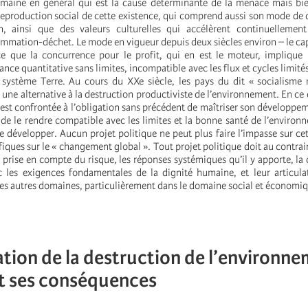
umaine en général qui est la cause déterminante de la menace mais bi
reproduction social de cette existence, qui comprend aussi son mode de d
 ainsi que des valeurs culturelles qui accélèrent continuellemen
mation-déchet. Le mode en vigueur depuis deux siècles environ – le cap
ce que la concurrence pour le profit, qui en est le moteur, implique
sance quantitative sans limites, incompatible avec les flux et cycles limité
 système Terre. Au cours du XXe siècle, les pays du dit « socialisme 
r une alternative à la destruction productiviste de l’environnement. En ce
 est confrontée à l’obligation sans précédent de maîtriser son développe
 de le rendre compatible avec les limites et la bonne santé de l’environ
e développer. Aucun projet politique ne peut plus faire l’impasse sur ce
fiques sur le « changement global ». Tout projet politique doit au contrai
a prise en compte du risque, les réponses systémiques qu’il y apporte, la
 les exigences fondamentales de la dignité humaine, et leur articula
s autres domaines, particulièrement dans le domaine social et économiq
ation de la destruction de l’environn
t ses conséquences