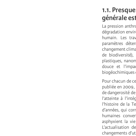
1.1. Presque
générale es
La pression anthr
dégradation envir
humain. Les tra
paramètres déter
changement climati
de biodiversité),
plastiques, nanom
douce et l’impac
biogéochimiques d
Pour chacun de ce
publiée en 2009, 
de dangerosité de 
l’atteinte à l’in
l’histoire de la 
d’années, qui corr
humaines convert
asphyxient la vie
L’actualisation d
changements d’util