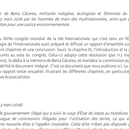
 de Berta Cáceres, militante indigène, écologiste et féministe du
 3 mars 2016 par les hommes de main des multinationales, ainsi que d
uttes pour une justice environnementale.
 XVIIe congrès mondial de la IVe Internationale qui s’est tenu en fé
ie de l’Internationale avait préparé et diffusé un rapport d’ensemble 
re chapitres et une conclusion. Seuls le chapitre III, l’introduction et l
oumis au vote du congrès. Celui-ci adopta cette résolution (par 112 m
ons), la dédia à la mémoire de Berta Cáceres, et mandata la commission po
abilité le document intégral. C’est ce document que nous publions ici. L
 rapport treize encadrés illustrant les différents chapitres, en particulie
tive écosocialistes.
 3 mars 2016)
de gouvernement illégal qui a suivi le coup d’État de 2009 au Honduras 
ague de concessions illégales pour l’utilisation des terres, ce qui a
e nouvelle élite à l’appétit insatiable. Cette élite n’était pas disposée à