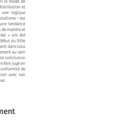
en le mode de
istribution et
t une logique
italisme – est
 une tendance
s de matière et
réel » ont été
 début du XXIe
ment dans tous
nement au sein
tte conclusion
re être jugé en
 conformité de
tion avec son
ue.
ement