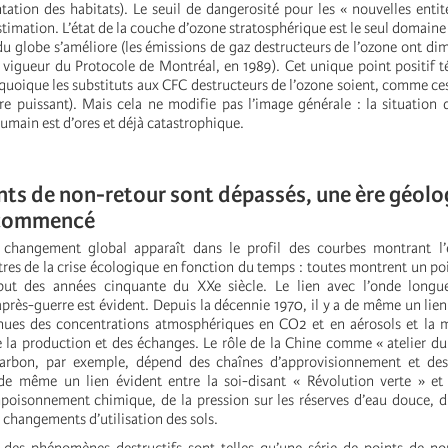
ation des habitats). Le seuil de dangerosité pour les « nouvelles entité
stimation. L’état de la couche d’ozone stratosphérique est le seul domaine
 du globe s’améliore (les émissions de gaz destructeurs de l’ozone ont d
n vigueur du Protocole de Montréal, en 1989). Cet unique point positif 
 (quoique les substituts aux CFC destructeurs de l’ozone soient, comme ces
rre puissant). Mais cela ne modifie pas l’image générale : la situation
umain est d’ores et déjà catastrophique.
ints de non-retour sont dépassés, une ère géol
 commencé
u changement global apparaît dans le profil des courbes montrant l’
res de la crise écologique en fonction du temps : toutes montrent un poi
but des années cinquante du XXe siècle. Le lien avec l’onde longu
près-guerre est évident. Depuis la décennie 1970, il y a de même un lien
nues des concentrations atmosphériques en CO2 et en aérosols et la m
de la production et des échanges. Le rôle de la Chine comme « atelier d
arbon, par exemple, dépend des chaînes d’approvisionnement et de
 de même un lien évident entre la soi-disant « Révolution verte » et 
mpoisonnement chimique, de la pression sur les réserves d’eau douce, d
s changements d’utilisation des sols.