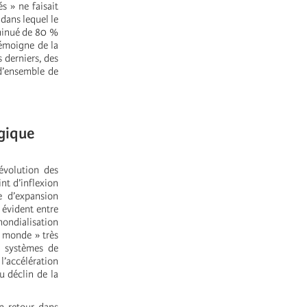
s » ne faisait
 dans lequel le
iminué de 80 %
témoigne de la
 derniers, des
 d’ensemble de
ogique
évolution des
nt d’inflexion
e d’expansion
 évident entre
ondialisation
u monde » très
s systèmes de
l’accélération
u déclin de la