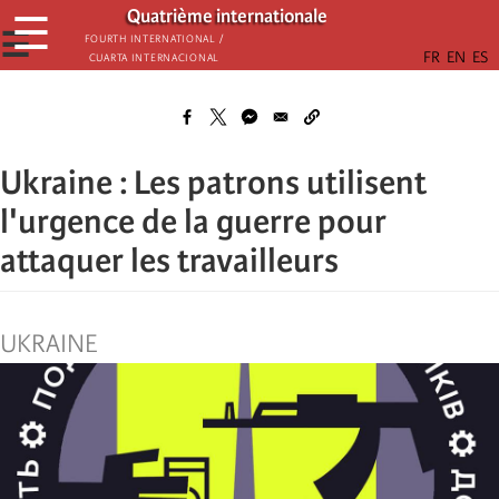
Skip
Quatrième internationale
☰
to
☰
Fourth International /
Cuarta Internacional
main
content
Ukraine : Les patrons utilisent
l'urgence de la guerre pour
attaquer les travailleurs
UKRAINE