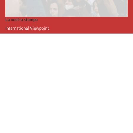
La nostra stampa
International Viewpoint
Punto de vista internacional
Inprecor
Facebook
Twitter
L’Internazionale
Ultimo congresso dell'internazionale
Dichiarazioni del bureau esecutivo
Istituto di formazione (IIRE)
Giovani
Autori
Video
RSS