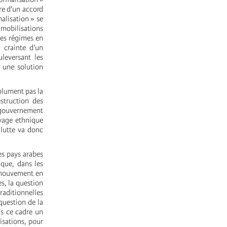
dre d’un accord
alisation » se
 mobilisations
les régimes en
 crainte d’un
leversant les
 une solution
solument pas la
estruction des
 gouvernement
oyage ethnique
lutte va donc
es pays arabes
ique, dans les
n mouvement en
s, la question
raditionnelles
question de la
ns ce cadre un
isations, pour