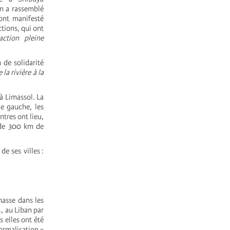
on a rassemblé
ont manifesté
tions, qui ont
ction pleine
 de solidarité
 la rivière à la
 à Limassol. La
de gauche, les
ntres ont lieu,
 de 300 km de
e ses villes :
masse dans les
4
, au Liban par
s elles ont été
normalisation »