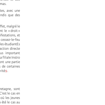
amas.
tes, avec une
andis que des
fet, malgré le
t le « droit »
ifestations, et
 cessez-le-feu
les étudiantEs
action directe
lus important
 filiale Instro
ont une partie
s de certaines
rité
9
.
retagne, sont
C’est le cas en
 où les jeunes
 été le cas au