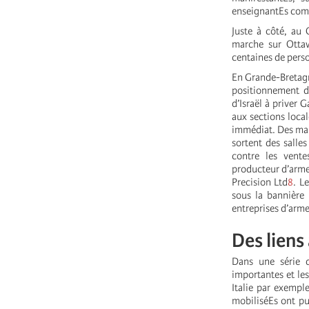
enseignantEs comm
Juste à côté, au 
marche sur Otta
centaines de pers
En Grande-Bretagne
positionnement du
d’Israël à priver 
aux sections local
immédiat. Des man
sortent des salle
contre les vente
producteur d’armes 
Precision Ltd
8
. L
sous la bannière 
entreprises d’arme
Des liens
Dans une série d
importantes et les
Italie par exempl
mobiliséEs ont pu 