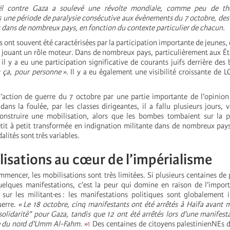
sraël contre Gaza a soulevé une révolte mondiale, comme peu de t
 une période de paralysie consécutive aux évènements du 7 octobre, des
s dans de nombreux pays, en fonction du contexte particulier de chacun.
 ont souvent été caractérisées par la participation importante de jeunes
jouant un rôle moteur. Dans de nombreux pays, particulièrement aux Ét
il y a eu une participation significative de courants juifs derrière des
s ça, pour personne »
. Il y a eu également une visibilité croissante de 
 l’action de guerre du 7 octobre par une partie importante de l’opinion 
ans la foulée, par les classes dirigeantes, il a fallu plusieurs jours, v
onstruire une mobilisation, alors que les bombes tombaient sur la p
petit à petit transformée en indignation militante dans de nombreux pay
alités sont très variables.
isations au cœur de l’impérialisme
mmencer, les mobilisations sont très limitées. Si plusieurs centaines de
uelques manifestations, c’est la peur qui domine en raison de l’impor
 sur les militant·es : les manifestations politiques sont globalement i
uerre.
« Le 18 octobre, cinq manifestants ont été arrêtés à Haïfa avant
solidarité” pour Gaza, tandis que 12 ont été arrêtés lors d’une manifesta
be du nord d’Umm Al-Fahm. »
1
Des centaines de citoyens palestinienNEs d’