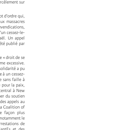
arcèlement sur
ot d’ordre qui,
aux massacres
evendications,
’un cessez-le-
aël. Un appel
été publié par
e « droit de se
mme excessive.
olidarité a pu
e à un cessez-
 sans faille à
pour la paix,
 central à New
mer du soutien
 des appels au
a Coalition of
e façon plus
, notamment le
restations de
iantEs et des