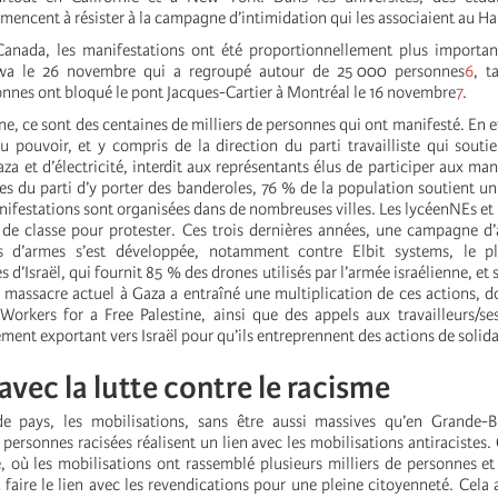
encent à résister à la campagne d’intimidation qui les associaient au H
Canada, les manifestations ont été proportionnellement plus importan
wa le 26 novembre qui a regroupé autour de 25 000 personnes
6
, t
onnes ont bloqué le pont Jacques-Cartier à Montréal le 16 novembre
7
.
, ce sont des centaines de milliers de personnes qui ont manifesté. En ef
 pouvoir, et y compris de la direction du parti travailliste qui soutien
Gaza et d’électricité, interdit aux représentants élus de participer aux man
es du parti d’y porter des banderoles, 76 % de la population soutient un
ifestations sont organisées dans de nombreuses villes. Les lycéenNEs et 
s de classe pour protester. Ces trois dernières années, une campagne d’
s d’armes s’est développée, notamment contre Elbit systems, le p
d’Israël, qui fournit 85 % des drones utilisés par l’armée israélienne, et sa
e massacre actuel à Gaza a entraîné une multiplication de ces actions, d
Workers for a Free Palestine, ainsi que des appels aux travailleurs/se
ment exportant vers Israël pour qu’ils entreprennent des actions de solida
 avec la lutte contre le racisme
e pays, les mobilisations, sans être aussi massives qu’en Grande-B
 personnes racisées réalisent un lien avec les mobilisations antiracistes. 
e, où les mobilisations ont rassemblé plusieurs milliers de personnes et
faire le lien avec les revendications pour une pleine citoyenneté. Cela a