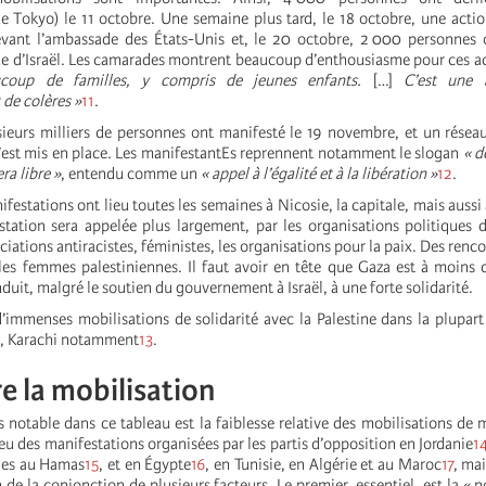
e Tokyo) le 11 octobre. Une semaine plus tard, le 18 octobre, une acti
vant l’ambassade des États-Unis et, le 20 octobre, 2 000 personnes 
e d’Israël. Les camarades montrent beaucoup d’enthousiasme pour ces ac
ucoup de familles, y compris de jeunes enfants.
[…]
C’est une a
 de colères »
11
.
sieurs milliers de personnes ont manifesté le 19 novembre, et un réseau
 s’est mis en place. Les manifestantEs reprennent notamment le slogan
« de
ra libre »
, entendu comme un
« appel à l’égalité et à la libération »
12
.
festations ont lieu toutes les semaines à Nicosie, la capitale, mais aussi
tation sera appelée plus largement, par les organisations politiques 
ciations antiracistes, féministes, les organisations pour la paix. Des renco
es femmes palestiniennes. Il faut avoir en tête que Gaza est à moins
duit, malgré le soutien du gouvernement à Israël, à une forte solidarité.
’immenses mobilisations de solidarité avec la Palestine dans la plupart d
e, Karachi notamment
13
.
e la mobilisation
s notable dans ce tableau est la faiblesse relative des mobilisations de 
a eu des manifestations organisées par les partis d’opposition en Jordanie
1
bles au Hamas
15
, et en Égypte
16
, en Tunisie, en Algérie et au Maroc
17
, mai
n de la conjonction de plusieurs facteurs. Le premier, essentiel, est la « 