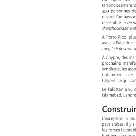
(arrondissement d
350 personnes de
devant l’ambassad
rassemblé
« bea
d’enthousiasme et
À Porto Rico, plu
avec la Palestine
mer, la Palestine se
À Chypre, des mani
prochaine manifes
syndicats, les asso
notamment avec l
Chypre, ce qui con
Le Pakistan a vu d
Islamabad, Lahor
Construir
L’exception la plu
pays arabes. Il y 
les forces favora
limitées, en raiso