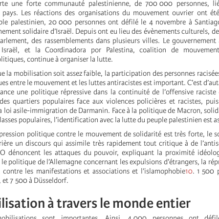
rte une forte communauté palestinienne, de 700 000 personnes, liée
 pays. Les réactions des organisations du mouvement ouvrier ont ét
ple palestinien, 20 000 personnes ont défilé le 4 novembre à Santiag
nement solidaire d’Israël. Depuis ont eu lieu des évènements culturels, de
rlement, des rassemblements dans plusieurs villes. Le gouvernement 
Israël, et la Coordinadora por Palestina, coalition de mouvement
litiques, continue à organiser la lutte.
e la mobilisation soit assez faible, la participation des personnes racisées
ques entre le mouvement et les luttes antiracistes est important. C’est d’aut
ance une politique répressive dans la continuité de l’offensive raciste
 des quartiers populaires face aux violences policières et racistes, pu
la loi asile-immigration de Darmanin. Face à la politique de Macron, solida
lasses populaires, l’identification avec la lutte du peuple palestinien est a
ression politique contre le mouvement de solidarité est très forte, le so
ière un discours qui assimile très rapidement tout critique à de l’anti
O dénoncent les attaques du pouvoir, expliquant la proximité idéolog
t le politique de l’Allemagne concernant les expulsions d’étrangers, la rép
t contre les manifestations et associations et l’islamophobie
10
. 1 500 
, et 7 500 à Düsseldorf.
isation à travers le monde entier
bilisations sont importantes. Ainsi, 4 000 personnes ont défi