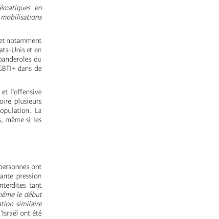
hématiques en
 mobilisations
, et notamment
ats-Unis et en
 banderoles du
LGBTI+ dans de
et l’offensive
oire plusieurs
opulation. La
s, même si les
 personnes ont
tante pression
nterdites tant
 même le début
tion similaire
Israël ont été