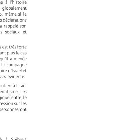
 à l’histoire
é globalement
o, même si le
s déclarations
a rappelé son
s sociaux et
 est très forte
ant plus le cas
 qu’il a menée
is la campagne
ire d’Israël et
ssez évidente.
utien à Israël
sémitisme. Les
ique entre le
ression sur les
personnes ont
lé à Shibuya