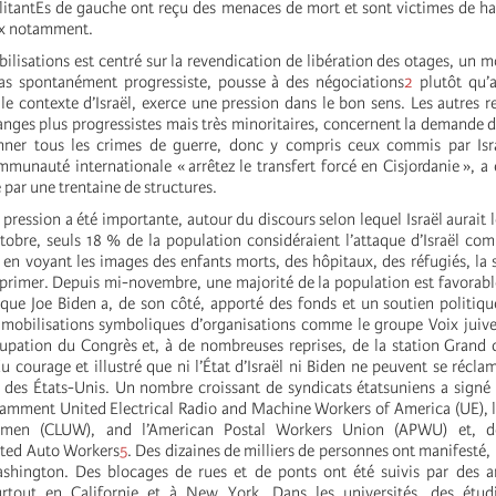
ilitantEs de gauche ont reçu des menaces de mort et sont victimes de h
ux notamment.
bilisations est centré sur la revendication de libération des otages, un m
pas spontanément progressiste, pousse à des négociations
2
plutôt qu’
le contexte d’Israël, exerce une pression dans le bon sens. Les autres r
anges plus progressistes mais très minoritaires, concernent la demande d
ner tous les crimes de guerre, donc y compris ceux commis par Isr
munauté internationale « arrêtez le transfert forcé en Cisjordanie », a 
 par une trentaine de structures.
 pression a été importante, autour du discours selon lequel Israël aurait l
tobre, seuls 18 % de la population considéraient l’attaque d’Israël co
, en voyant les images des enfants morts, des hôpitaux, des réfugiés, la s
rimer. Depuis mi-novembre, une majorité de la population est favorabl
 que Joe Biden a, de son côté, apporté des fonds et un soutien politique
obilisations symboliques d’organisations comme le groupe Voix juive 
upation du Congrès et, à de nombreuses reprises, de la station Grand
 courage et illustré que ni l’État d’Israël ni Biden ne peuvent se récla
 des États-Unis. Un nombre croissant de syndicats étatsuniens a signé
tamment United Electrical Radio and Machine Workers of America (UE), l
men (CLUW), and l’American Postal Workers Union (APWU) et, d
nited Auto Workers
5
. Des dizaines de milliers de personnes ont manifesté
hington. Des blocages de rues et de ponts ont été suivis par des ar
urtout en Californie et à New York. Dans les universités, des étud