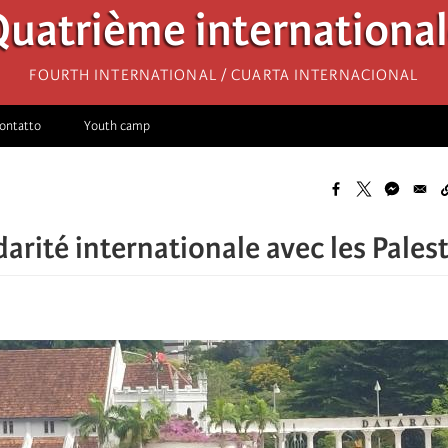
uatrième internationa
Fourth International / Cuarta Internacional
ontatto
Youth camp
darité internationale avec les Pales