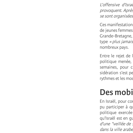
L’offensive d’I
provoquent. Après
se sont organisée
Ces manifestations
de jeunes femmes 
Grande-Bretagne, 
type
« plus jamai
nombreux pays.
Entre le rejet de
politique menée, d
semaines, pour c
sidération s’est 
rythmes et les mod
Des mobil
En Israël, pour co
pu participer à q
politique exercée
qu’Israël est en g
d’une “veillée de 
dans la ville ara