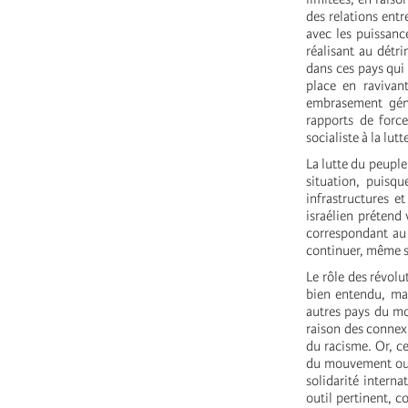
des relations entr
avec les puissance
réalisant au détr
dans ces pays qui
place en ravivant
embrasement géné
rapports de force
socialiste à la lutt
La lutte du peuple 
situation, puisqu
infrastructures 
israélien prétend
correspondant au 
continuer, même s
Le rôle des révolu
bien entendu, mai
autres pays du mo
raison des connexi
du racisme. Or, ce
du mouvement ouvr
solidarité intern
outil pertinent, 