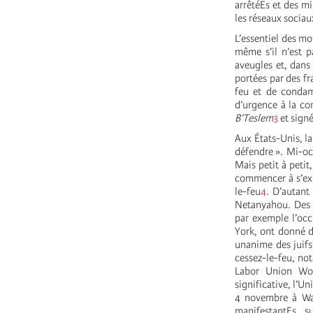
arrêtéEs et des m
les réseaux socia
L’essentiel des mo
même s’il n’est 
aveugles et, dans 
portées par des fr
feu et de condam
d’urgence à la com
B’Teslem
3
et signé
Aux États-Unis, la
défendre ». Mi-oc
Mais petit à petit
commencer à s’exp
le-feu
4
. D’autant
Netanyahou. Des m
par exemple l’occ
York, ont donné du
unanime des juifs
cessez-le-feu, no
Labor Union Wo
significative, l’U
4 novembre à Was
manifestantEs, s