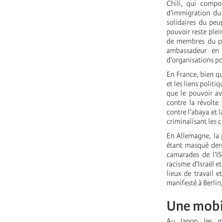
Chili, qui compo
d’immigration du
solidaires du peu
pouvoir reste plei
de membres du pa
ambassadeur en 
d’organisations po
En France, bien qu
et les liens politi
que le pouvoir av
contre la révolte
contre l’abaya et 
criminalisant les c
En Allemagne, la p
étant masqué derr
camarades de l’IS
racisme d’Israël e
lieux de travail e
manifesté à Berlin
Une mobil
Au Japon les mo