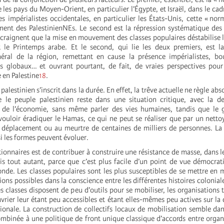
e les pays du Moyen-Orient, en particulier l’Égypte, et Israël, dans le ca
s impérialistes occidentales, en particulier les États-Unis, cette « norm
iment des PalestinienNEs. Le second est la répression systématique des
 craignent que la mise en mouvement des classes populaires déstabilise 
 le Printemps arabe. Et le second, qui lie les deux premiers, est la
ral de la région, remettant en cause la présence impérialistes, bou
s globaux… et ouvrant pourtant, de fait, de vraies perspectives pour
e en Palestine
18
.
palestinien s’inscrit dans la durée. En effet, la trêve actuelle ne règle ab
e le peuple palestinien reste dans une situation critique, avec la d
et de l’économie, sans même parler des vies humaines, tandis que le
 vouloir éradiquer le Hamas, ce qui ne peut se réaliser que par un nett
déplacement ou au meurtre de centaines de milliers de personnes. La 
i les formes peuvent évoluer.
tionnaires est de contribuer à construire une résistance de masse, dans l
s tout autant, parce que c’est plus facile d’un point de vue démocrat
nde. Les classes populaires sont les plus susceptibles de se mettre e
ons possibles dans la conscience entre les différentes histoires coloniale
s classes disposent de peu d’outils pour se mobiliser, les organisations t
ier leur étant peu accessibles et étant elles-mêmes peu actives sur la 
ationale. La construction de collectifs locaux de mobilisation semble da
combinée à une politique de front unique classique d’accords entre organ